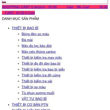
SHOPPING CART
0 item(s) -
₫
0.00
0
0
0
Cart
0
My Cart
0
0
0
₫
0.00
0
CART:
₫
0.00
0
Cart
DANH MỤC SẢN PHẨM
THIẾT BỊ BAO BÌ
Bóng đèn so màu
Đá mài
Máy đo lực kéo đứt
Máy nén thùng carton
Thiết bị kiểm tra may mặc
Thiết bị đo độ dày bao bì
Thiết bị kiểm tra bao bì giấy
Thiết bị kiểm tra độ cứng
Thiết bị kiểm tra vải
Thiết bị so màu
Tủ phun sương muối
VẬT TƯ BAO BÌ
THIẾT BỊ CƠ BẢN PTN