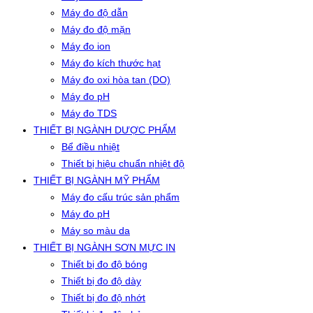
Máy đo độ dẫn
Máy đo độ mặn
Máy đo ion
Máy đo kích thước hạt
Máy đo oxi hòa tan (DO)
Máy đo pH
Máy đo TDS
THIẾT BỊ NGÀNH DƯỢC PHẨM
Bể điều nhiệt
Thiết bị hiệu chuẩn nhiệt độ
THIẾT BỊ NGÀNH MỸ PHẨM
Máy đo cấu trúc sản phẩm
Máy đo pH
Máy so màu da
THIẾT BỊ NGÀNH SƠN MỰC IN
Thiết bị đo độ bóng
Thiết bị đo độ dày
Thiết bị đo độ nhớt