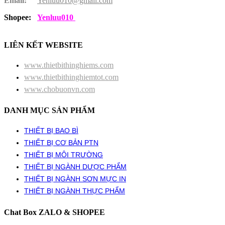
Email:
Yenluu010@gmail.com
Shopee:
Yenluu010
LIÊN KẾT WEBSITE
www.thietbithinghiems.com
www.thietbithinghiemtot.com
www.chobuonvn.com
DANH MỤC SẢN PHẨM
THIẾT BỊ BAO BÌ
THIẾT BỊ CƠ BẢN PTN
THIẾT BỊ MÔI TRƯỜNG
THIẾT BỊ NGÀNH DƯỢC PHẨM
THIẾT BỊ NGÀNH SƠN MỰC IN
THIẾT BỊ NGÀNH THỰC PHẨM
Chat Box ZALO & SHOPEE