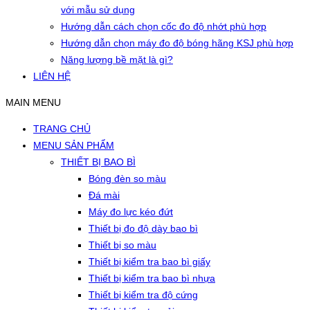
với mẫu sử dụng
Hướng dẫn cách chọn cốc đo độ nhớt phù hợp
Hướng dẫn chọn máy đo độ bóng hãng KSJ phù hợp
Năng lượng bề mặt là gì?
LIÊN HỆ
MAIN MENU
TRANG CHỦ
MENU SẢN PHẨM
THIẾT BỊ BAO BÌ
Bóng đèn so màu
Đá mài
Máy đo lực kéo đứt
Thiết bị đo độ dày bao bì
Thiết bị so màu
Thiết bị kiểm tra bao bì giấy
Thiết bị kiểm tra bao bì nhựa
Thiết bị kiểm tra độ cứng