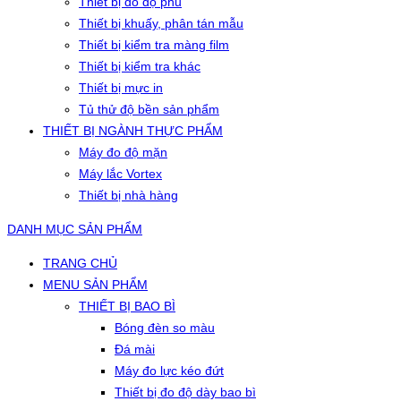
Thiết bị đo độ phủ
Thiết bị khuấy, phân tán mẫu
Thiết bị kiểm tra màng film
Thiết bị kiểm tra khác
Thiết bị mực in
Tủ thử độ bền sản phẩm
THIẾT BỊ NGÀNH THỰC PHẨM
Máy đo độ mặn
Máy lắc Vortex
Thiết bị nhà hàng
DANH MỤC SẢN PHẨM
TRANG CHỦ
MENU SẢN PHẨM
THIẾT BỊ BAO BÌ
Bóng đèn so màu
Đá mài
Máy đo lực kéo đứt
Thiết bị đo độ dày bao bì