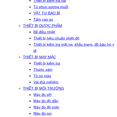
Thiết bị kiểm tra vải
Tủ phun sương muối
VẬT TƯ BAO BÌ
Tấm cao su
THIẾT BỊ DƯỢC PHẨM
Bể điều nhiệt
Thiết bị hiệu chuẩn nhiệt độ
Thiết bị kiểm tra mặt nạ, khẩu trang, đồ bảo hộ y
tế
THIẾT BỊ MAY MẶC
Thiết bị kiểm tra
Thước xám
Tủ so màu
Vải thử nghiệm
THIẾT BỊ MÔI TRƯỜNG
Máy đo pH
Máy đo độ dẫn
Máy đo độ mặn
Máy đo ion