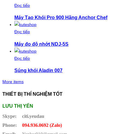
Đọc tiếp
Máy Tạo Khói Pro 900 Hãng Anchor Chef
Đọc tiếp
Máy đo độ nhớt NDJ-5S
Đọc tiếp
Súng khói Aladin 007
More items
THIẾT BỊ THÍ NGHIỆM TỐT
LƯU THỊ YẾN
Skype:
citi.yeudau
Phone:
094.936.0692 (Zalo)