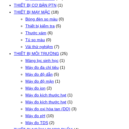
THIẾT BỊ CƠ BẢN PTN
(1)
THIẾT BỊ MAY MẶC
(18)
Bóng đèn so màu
(0)
Thiết bị kiểm tra
(5)
Thước xám
(6)
Tủ so màu
(0)
Vải thử nghiệm
(7)
THIẾT BỊ MÔI TRƯỜNG
(25)
Màng lọc sinh học
(1)
Máy đo đa chỉ tiêu
(1)
Máy đo độ dẫn
(5)
Máy đo độ mặn
(1)
Máy đo ion
(2)
Máy đo kích thước hạt
(1)
Máy đo kích thước hạt
(1)
Máy đo oxi hòa tan (DO)
(3)
Máy đo pH
(10)
Máy đo TDS
(2)