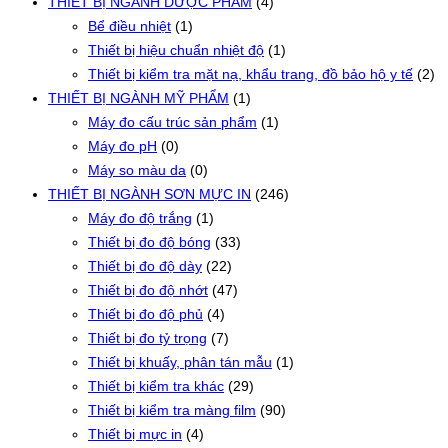
THIẾT BỊ NGÀNH DƯỢC PHẨM
(4)
Bể điều nhiệt
(1)
Thiết bị hiệu chuẩn nhiệt độ
(1)
Thiết bị kiểm tra mặt nạ, khẩu trang, đồ bảo hộ y tế
(2)
THIẾT BỊ NGÀNH MỸ PHẨM
(1)
Máy đo cấu trúc sản phẩm
(1)
Máy đo pH
(0)
Máy so màu da
(0)
THIẾT BỊ NGÀNH SƠN MỰC IN
(246)
Máy đo độ trắng
(1)
Thiết bị đo độ bóng
(33)
Thiết bị đo độ dày
(22)
Thiết bị đo độ nhớt
(47)
Thiết bị đo độ phủ
(4)
Thiết bị đo tỷ trọng
(7)
Thiết bị khuấy, phân tán mẫu
(1)
Thiết bị kiểm tra khác
(29)
Thiết bị kiểm tra màng film
(90)
Thiết bị mực in
(4)