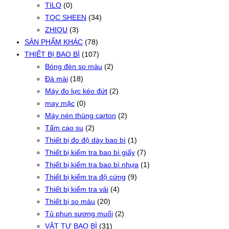
TILO
(0)
TQC SHEEN
(34)
ZHIQU
(3)
SẢN PHẨM KHÁC
(78)
THIẾT BỊ BAO BÌ
(107)
Bóng đèn so màu
(2)
Đá mài
(18)
Máy đo lực kéo đứt
(2)
may mặc
(0)
Máy nén thùng carton
(2)
Tấm cao su
(2)
Thiết bị đo độ dày bao bì
(1)
Thiết bị kiểm tra bao bì giấy
(7)
Thiết bị kiểm tra bao bì nhựa
(1)
Thiết bị kiểm tra độ cứng
(9)
Thiết bị kiểm tra vải
(4)
Thiết bị so màu
(20)
Tủ phun sương muối
(2)
VẬT TƯ BAO BÌ
(31)