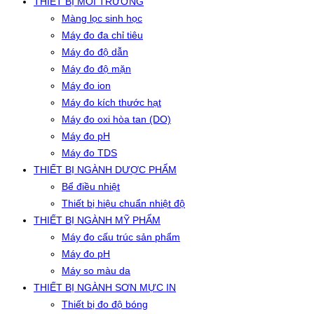
THIẾT BỊ MÔI TRƯỜNG
Màng lọc sinh học
Máy đo đa chỉ tiêu
Máy đo độ dẫn
Máy đo độ mặn
Máy đo ion
Máy đo kích thước hạt
Máy đo oxi hòa tan (DO)
Máy đo pH
Máy đo TDS
THIẾT BỊ NGÀNH DƯỢC PHẨM
Bể điều nhiệt
Thiết bị hiệu chuẩn nhiệt độ
THIẾT BỊ NGÀNH MỸ PHẨM
Máy đo cấu trúc sản phẩm
Máy đo pH
Máy so màu da
THIẾT BỊ NGÀNH SƠN MỰC IN
Thiết bị đo độ bóng