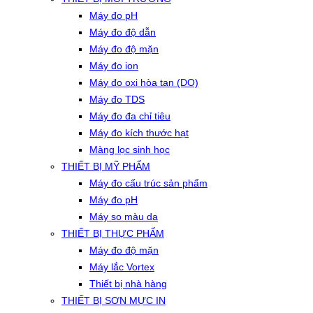
Máy đo pH
Máy đo độ dẫn
Máy đo độ mặn
Máy đo ion
Máy đo oxi hòa tan (DO)
Máy đo TDS
Máy đo đa chỉ tiêu
Máy đo kích thước hạt
Màng lọc sinh học
THIẾT BỊ MỸ PHẨM
Máy đo cấu trúc sản phẩm
Máy đo pH
Máy so màu da
THIẾT BỊ THỰC PHẨM
Máy đo độ mặn
Máy lắc Vortex
Thiết bị nhà hàng
THIẾT BỊ SƠN MỰC IN