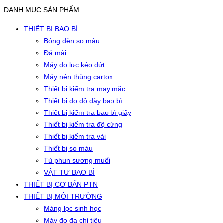
DANH MỤC SẢN PHẨM
THIẾT BỊ BAO BÌ
Bóng đèn so màu
Đá mài
Máy đo lực kéo đứt
Máy nén thùng carton
Thiết bị kiểm tra may mặc
Thiết bị đo độ dày bao bì
Thiết bị kiểm tra bao bì giấy
Thiết bị kiểm tra độ cứng
Thiết bị kiểm tra vải
Thiết bị so màu
Tủ phun sương muối
VẬT TƯ BAO BÌ
THIẾT BỊ CƠ BẢN PTN
THIẾT BỊ MÔI TRƯỜNG
Màng lọc sinh học
Máy đo đa chỉ tiêu