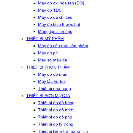
Máy đo oxi hòa tan (DO)
Máy đo TDS
Máy đo đa chỉ tiêu
Máy đo kích thước hạt
Màng lọc sinh học
THIẾT BỊ MỸ PHẨM
Máy đo cấu trúc sản phẩm
Máy đo pH
Máy so màu da
THIẾT BỊ THỰC PHẨM
Máy đo độ mặn
Máy lắc Vortex
Thiết bị nhà hàng
THIẾT BỊ SƠN MỰC IN
Thiết bị đo độ bóng
Thiết bị đo độ nhớt
Thiết bị đo độ phủ
Thiết bị đo tỷ trọng
Thiết bị kiểm tra màng film