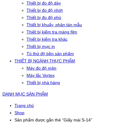
Thiết bị đo độ dày
Thiết bị đo độ nhớt
Thiết bị đo độ phủ
Thiết bị khuấy, phân tán mẫu
Thiết bị kiểm tra màng film
Thiết bị kiểm tra khác
Thiết bị mực in
Tủ thử độ bền sản phẩm
THIẾT BỊ NGÀNH THỰC PHẨM
Máy đo độ mặn
Máy lắc Vortex
Thiết bị nhà hàng
DANH MỤC SẢN PHẨM
Trang chủ
Shop
Sản phẩm được gắn thẻ “Giấy mài S-14”