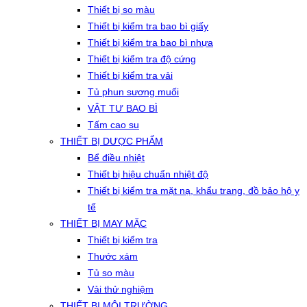
Thiết bị so màu
Thiết bị kiểm tra bao bì giấy
Thiết bị kiểm tra bao bì nhựa
Thiết bị kiểm tra độ cứng
Thiết bị kiểm tra vải
Tủ phun sương muối
VẬT TƯ BAO BÌ
Tấm cao su
THIẾT BỊ DƯỢC PHẨM
Bể điều nhiệt
Thiết bị hiệu chuẩn nhiệt độ
Thiết bị kiểm tra mặt nạ, khẩu trang, đồ bảo hộ y
tế
THIẾT BỊ MAY MẶC
Thiết bị kiểm tra
Thước xám
Tủ so màu
Vải thử nghiệm
THIẾT BỊ MÔI TRƯỜNG