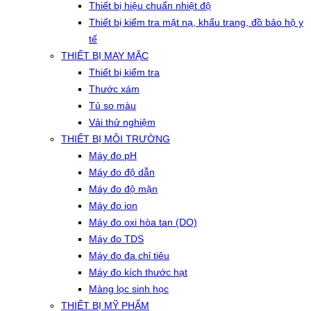
Thiết bị hiệu chuẩn nhiệt độ
Thiết bị kiểm tra mặt nạ, khẩu trang, đồ bảo hộ y
tế
THIẾT BỊ MAY MẶC
Thiết bị kiểm tra
Thước xám
Tủ so màu
Vải thử nghiệm
THIẾT BỊ MÔI TRƯỜNG
Máy đo pH
Máy đo độ dẫn
Máy đo độ mặn
Máy đo ion
Máy đo oxi hòa tan (DO)
Máy đo TDS
Máy đo đa chỉ tiêu
Máy đo kích thước hạt
Màng lọc sinh học
THIẾT BỊ MỸ PHẨM