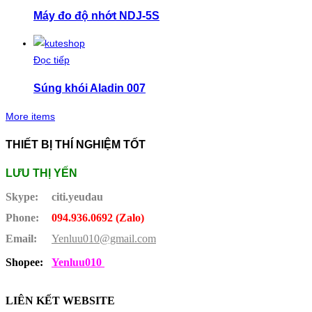
Máy đo độ nhớt NDJ-5S
Đọc tiếp
Súng khói Aladin 007
More items
THIẾT BỊ THÍ NGHIỆM TỐT
LƯU THỊ YẾN
Skype:
citi.yeudau
Phone:
094.936.0692 (Zalo)
Email:
Yenluu010@gmail.com
Shopee:
Yenluu010
LIÊN KẾT WEBSITE