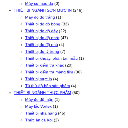
Máy so màu da
(0)
THIẾT BỊ NGÀNH SƠN MỰC IN
(246)
Máy đo độ trắng
(1)
Thiết bị đo độ bóng
(33)
Thiết bị đo độ dày
(22)
Thiết bị đo độ nhớt
(47)
Thiết bị đo độ phủ
(4)
Thiết bị đo tỷ trọng
(7)
Thiết bị khuấy, phân tán mẫu
(1)
Thiết bị kiểm tra khác
(29)
Thiết bị kiểm tra màng film
(90)
Thiết bị mực in
(4)
Tủ thử độ bền sản phẩm
(4)
THIẾT BỊ NGÀNH THỰC PHẨM
(50)
Máy đo độ mặn
(1)
Máy lắc Vortex
(1)
Thiết bị nhà hàng
(46)
Thức ăn cá Koi
(2)