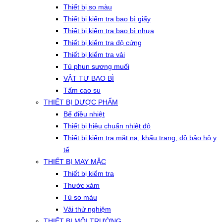
Thiết bị so màu
Thiết bị kiểm tra bao bì giấy
Thiết bị kiểm tra bao bì nhựa
Thiết bị kiểm tra độ cứng
Thiết bị kiểm tra vải
Tủ phun sương muối
VẬT TƯ BAO BÌ
Tấm cao su
THIẾT BỊ DƯỢC PHẨM
Bể điều nhiệt
Thiết bị hiệu chuẩn nhiệt độ
Thiết bị kiểm tra mặt nạ, khẩu trang, đồ bảo hộ y
tế
THIẾT BỊ MAY MẶC
Thiết bị kiểm tra
Thước xám
Tủ so màu
Vải thử nghiệm
THIẾT BỊ MÔI TRƯỜNG