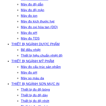
Máy đo độ dẫn
Máy đo độ mặn
Máy đo ion
Máy đo kích thước hạt
Máy đo oxi hòa tan (DO)
Máy đo pH
Máy đo TDS
THIẾT BỊ NGÀNH DƯỢC PHẨM
Bể điều nhiệt
Thiết bị hiệu chuẩn nhiệt độ
THIẾT BỊ NGÀNH MỸ PHẨM
Máy đo cấu trúc sản phẩm
Máy đo pH
Máy so màu da
THIẾT BỊ NGÀNH SƠN MỰC IN
Thiết bị đo độ bóng
Thiết bị đo độ dày
Thiết bị đo độ nhớt