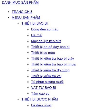
DANH MỤC SẢN PHẨM
TRANG CHỦ
MENU SẢN PHẨM
THIẾT BỊ BAO BÌ
Bóng đèn so màu
Đá mài
Máy đo lực kéo đứt
Thiết bị đo độ dày bao bì
Thiết bị so màu
Thiết bị kiểm tra bao bì giấy
Thiết bị kiểm tra bao bì nhựa
Thiết bị kiểm tra độ cứng
Thiết bị kiểm tra vải
Tủ phun sương muối
VẬT TƯ BAO BÌ
Tấm cao su
THIẾT BỊ DƯỢC PHẨM
Bể điều nhiệt