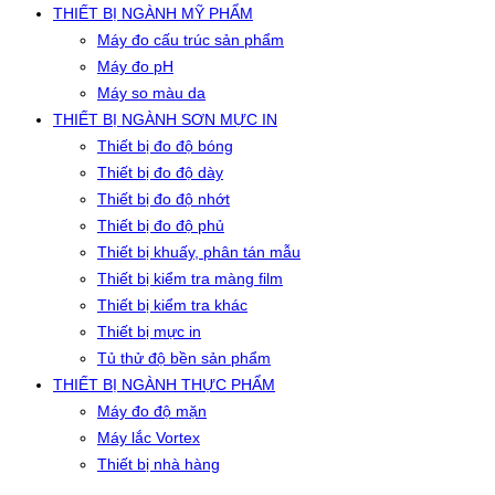
THIẾT BỊ NGÀNH MỸ PHẨM
Máy đo cấu trúc sản phẩm
Máy đo pH
Máy so màu da
THIẾT BỊ NGÀNH SƠN MỰC IN
Thiết bị đo độ bóng
Thiết bị đo độ dày
Thiết bị đo độ nhớt
Thiết bị đo độ phủ
Thiết bị khuấy, phân tán mẫu
Thiết bị kiểm tra màng film
Thiết bị kiểm tra khác
Thiết bị mực in
Tủ thử độ bền sản phẩm
THIẾT BỊ NGÀNH THỰC PHẨM
Máy đo độ mặn
Máy lắc Vortex
Thiết bị nhà hàng