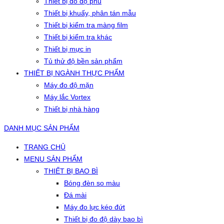
Thiết bị đo độ phủ
Thiết bị khuấy, phân tán mẫu
Thiết bị kiểm tra màng film
Thiết bị kiểm tra khác
Thiết bị mực in
Tủ thử độ bền sản phẩm
THIẾT BỊ NGÀNH THỰC PHẨM
Máy đo độ mặn
Máy lắc Vortex
Thiết bị nhà hàng
DANH MỤC SẢN PHẨM
TRANG CHỦ
MENU SẢN PHẨM
THIẾT BỊ BAO BÌ
Bóng đèn so màu
Đá mài
Máy đo lực kéo đứt
Thiết bị đo độ dày bao bì