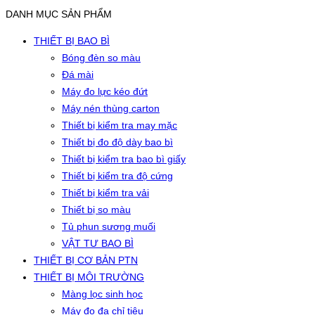
DANH MỤC SẢN PHẨM
THIẾT BỊ BAO BÌ
Bóng đèn so màu
Đá mài
Máy đo lực kéo đứt
Máy nén thùng carton
Thiết bị kiểm tra may mặc
Thiết bị đo độ dày bao bì
Thiết bị kiểm tra bao bì giấy
Thiết bị kiểm tra độ cứng
Thiết bị kiểm tra vải
Thiết bị so màu
Tủ phun sương muối
VẬT TƯ BAO BÌ
THIẾT BỊ CƠ BẢN PTN
THIẾT BỊ MÔI TRƯỜNG
Màng lọc sinh học
Máy đo đa chỉ tiêu