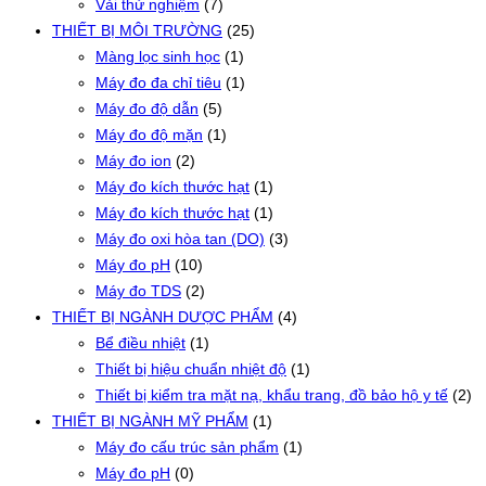
Vải thử nghiệm
(7)
THIẾT BỊ MÔI TRƯỜNG
(25)
Màng lọc sinh học
(1)
Máy đo đa chỉ tiêu
(1)
Máy đo độ dẫn
(5)
Máy đo độ mặn
(1)
Máy đo ion
(2)
Máy đo kích thước hạt
(1)
Máy đo kích thước hạt
(1)
Máy đo oxi hòa tan (DO)
(3)
Máy đo pH
(10)
Máy đo TDS
(2)
THIẾT BỊ NGÀNH DƯỢC PHẨM
(4)
Bể điều nhiệt
(1)
Thiết bị hiệu chuẩn nhiệt độ
(1)
Thiết bị kiểm tra mặt nạ, khẩu trang, đồ bảo hộ y tế
(2)
THIẾT BỊ NGÀNH MỸ PHẨM
(1)
Máy đo cấu trúc sản phẩm
(1)
Máy đo pH
(0)