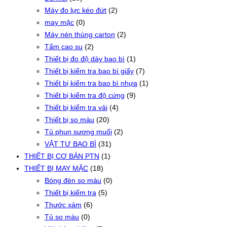
Máy đo lực kéo đứt
(2)
may mặc
(0)
Máy nén thùng carton
(2)
Tấm cao su
(2)
Thiết bị đo độ dày bao bì
(1)
Thiết bị kiểm tra bao bì giấy
(7)
Thiết bị kiểm tra bao bì nhựa
(1)
Thiết bị kiểm tra độ cứng
(9)
Thiết bị kiểm tra vải
(4)
Thiết bị so màu
(20)
Tủ phun sương muối
(2)
VẬT TƯ BAO BÌ
(31)
THIẾT BỊ CƠ BẢN PTN
(1)
THIẾT BỊ MAY MẶC
(18)
Bóng đèn so màu
(0)
Thiết bị kiểm tra
(5)
Thước xám
(6)
Tủ so màu
(0)