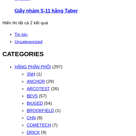
Giấy nhám S-11 hãng Taber
Đã
Hiển thị tất cả 2 kết quả
sắp
Tin tức
xếp
Uncategorized
theo
mới
CATEGORIES
nhất
HÃNG PHÂN PHỐI
(297)
3NH
(1)
ANCHOR
(29)
ARCOTEST
(26)
BEVS
(57)
BIUGED
(54)
BROOKFIELD
(1)
CHN
(8)
COMETECH
(7)
DRICK
(9)