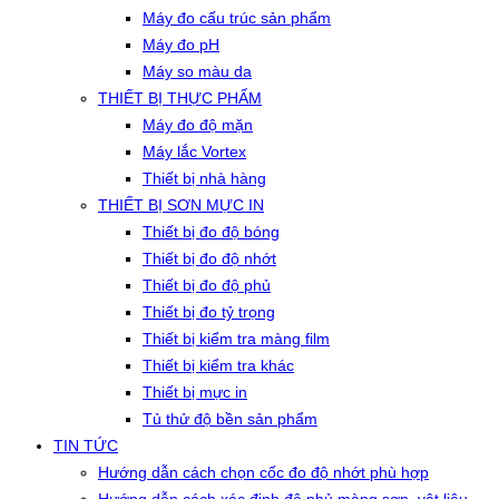
Máy đo cấu trúc sản phẩm
Máy đo pH
Máy so màu da
THIẾT BỊ THỰC PHẨM
Máy đo độ mặn
Máy lắc Vortex
Thiết bị nhà hàng
THIẾT BỊ SƠN MỰC IN
Thiết bị đo độ bóng
Thiết bị đo độ nhớt
Thiết bị đo độ phủ
Thiết bị đo tỷ trọng
Thiết bị kiểm tra màng film
Thiết bị kiểm tra khác
Thiết bị mực in
Tủ thử độ bền sản phẩm
TIN TỨC
Hướng dẫn cách chọn cốc đo độ nhớt phù hợp