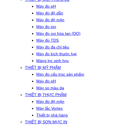
Máy đo pH
Máy đo độ dẫn
Máy đo độ mặn
Máy đo ion
Máy đo oxi hòa tan (DO)
Máy đo TDS
Máy đo đa chỉ tiêu
Máy đo kích thước hạt
Màng lọc sinh học
THIẾT BỊ MỸ PHẨM
Máy đo cấu trúc sản phẩm
Máy đo pH
Máy so màu da
THIẾT BỊ THỰC PHẨM
Máy đo độ mặn
Máy lắc Vortex
Thiết bị nhà hàng
THIẾT BỊ SƠN MỰC IN