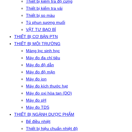
Thiết bị kiểm tra độ cứng
Thiết bị kiểm tra vải
Thiết bị so màu
Tủ phun sương muối
VẬT TƯ BAO BÌ
THIẾT BỊ CƠ BẢN PTN
THIẾT BỊ MÔI TRƯỜNG
Màng lọc sinh học
Máy đo đa chỉ tiêu
Máy đo độ dẫn
Máy đo độ mặn
Máy đo ion
Máy đo kích thước hạt
Máy đo oxi hòa tan (DO)
Máy đo pH
Máy đo TDS
THIẾT BỊ NGÀNH DƯỢC PHẨM
Bể điều nhiệt
Thiết bị hiệu chuẩn nhiệt độ