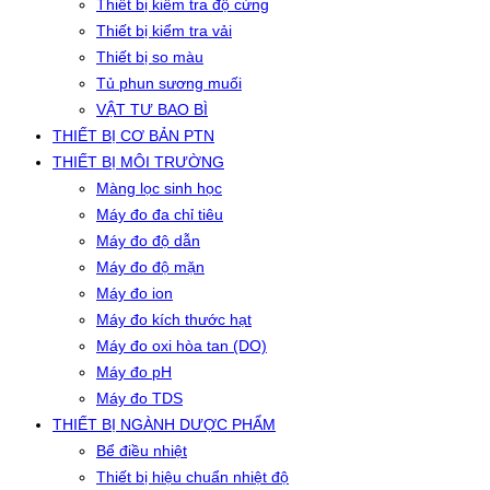
Thiết bị kiểm tra độ cứng
Thiết bị kiểm tra vải
Thiết bị so màu
Tủ phun sương muối
VẬT TƯ BAO BÌ
THIẾT BỊ CƠ BẢN PTN
THIẾT BỊ MÔI TRƯỜNG
Màng lọc sinh học
Máy đo đa chỉ tiêu
Máy đo độ dẫn
Máy đo độ mặn
Máy đo ion
Máy đo kích thước hạt
Máy đo oxi hòa tan (DO)
Máy đo pH
Máy đo TDS
THIẾT BỊ NGÀNH DƯỢC PHẨM
Bể điều nhiệt
Thiết bị hiệu chuẩn nhiệt độ