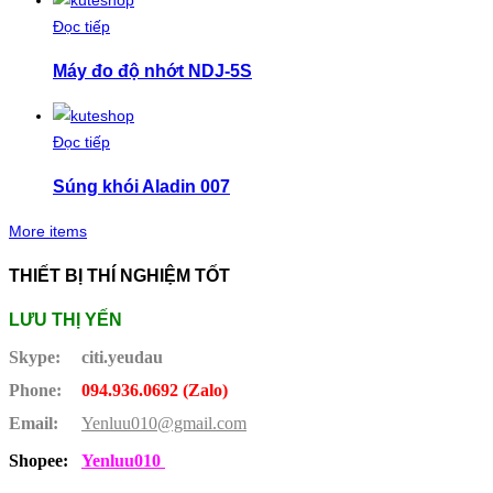
Đọc tiếp
Máy đo độ nhớt NDJ-5S
Đọc tiếp
Súng khói Aladin 007
More items
THIẾT BỊ THÍ NGHIỆM TỐT
LƯU THỊ YẾN
Skype:
citi.yeudau
Phone:
094.936.0692 (Zalo)
Email:
Yenluu010@gmail.com
Shopee:
Yenluu010