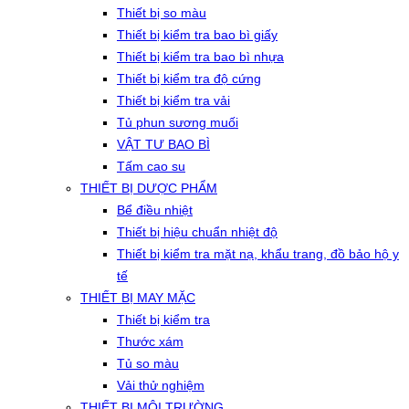
Thiết bị so màu
Thiết bị kiểm tra bao bì giấy
Thiết bị kiểm tra bao bì nhựa
Thiết bị kiểm tra độ cứng
Thiết bị kiểm tra vải
Tủ phun sương muối
VẬT TƯ BAO BÌ
Tấm cao su
THIẾT BỊ DƯỢC PHẨM
Bể điều nhiệt
Thiết bị hiệu chuẩn nhiệt độ
Thiết bị kiểm tra mặt nạ, khẩu trang, đồ bảo hộ y
tế
THIẾT BỊ MAY MẶC
Thiết bị kiểm tra
Thước xám
Tủ so màu
Vải thử nghiệm
THIẾT BỊ MÔI TRƯỜNG