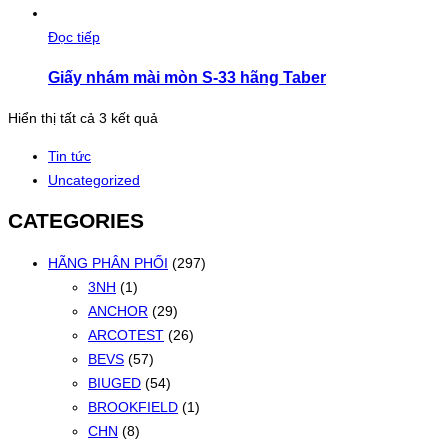
Đọc tiếp
Giấy nhám mài mòn S-33 hãng Taber
Đã
Hiển thị tất cả 3 kết quả
sắp
Tin tức
xếp
Uncategorized
theo
mới
CATEGORIES
nhất
HÃNG PHÂN PHỐI
(297)
3NH
(1)
ANCHOR
(29)
ARCOTEST
(26)
BEVS
(57)
BIUGED
(54)
BROOKFIELD
(1)
CHN
(8)