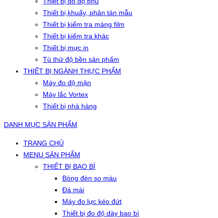
Thiết bị đo độ phủ
Thiết bị khuấy, phân tán mẫu
Thiết bị kiểm tra màng film
Thiết bị kiểm tra khác
Thiết bị mực in
Tủ thử độ bền sản phẩm
THIẾT BỊ NGÀNH THỰC PHẨM
Máy đo độ mặn
Máy lắc Vortex
Thiết bị nhà hàng
DANH MỤC SẢN PHẨM
TRANG CHỦ
MENU SẢN PHẨM
THIẾT BỊ BAO BÌ
Bóng đèn so màu
Đá mài
Máy đo lực kéo đứt
Thiết bị đo độ dày bao bì