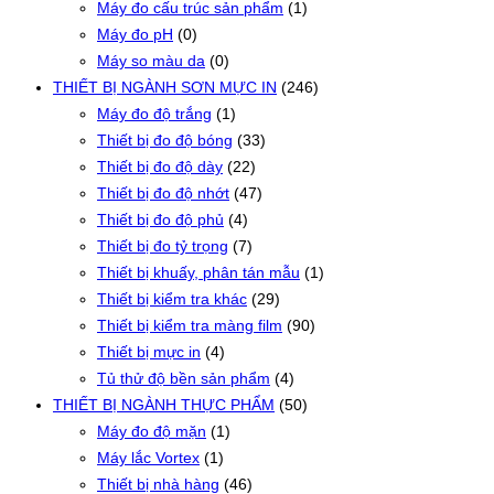
Máy đo cấu trúc sản phẩm
(1)
Máy đo pH
(0)
Máy so màu da
(0)
THIẾT BỊ NGÀNH SƠN MỰC IN
(246)
Máy đo độ trắng
(1)
Thiết bị đo độ bóng
(33)
Thiết bị đo độ dày
(22)
Thiết bị đo độ nhớt
(47)
Thiết bị đo độ phủ
(4)
Thiết bị đo tỷ trọng
(7)
Thiết bị khuấy, phân tán mẫu
(1)
Thiết bị kiểm tra khác
(29)
Thiết bị kiểm tra màng film
(90)
Thiết bị mực in
(4)
Tủ thử độ bền sản phẩm
(4)
THIẾT BỊ NGÀNH THỰC PHẨM
(50)
Máy đo độ mặn
(1)
Máy lắc Vortex
(1)
Thiết bị nhà hàng
(46)