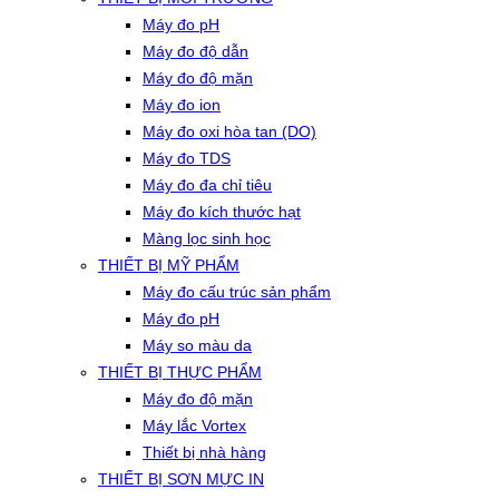
Máy đo pH
Máy đo độ dẫn
Máy đo độ mặn
Máy đo ion
Máy đo oxi hòa tan (DO)
Máy đo TDS
Máy đo đa chỉ tiêu
Máy đo kích thước hạt
Màng lọc sinh học
THIẾT BỊ MỸ PHẨM
Máy đo cấu trúc sản phẩm
Máy đo pH
Máy so màu da
THIẾT BỊ THỰC PHẨM
Máy đo độ mặn
Máy lắc Vortex
Thiết bị nhà hàng
THIẾT BỊ SƠN MỰC IN