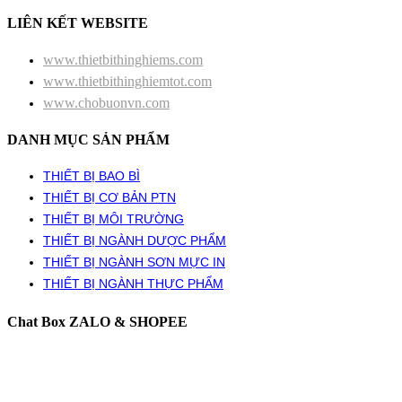
LIÊN KẾT WEBSITE
www.thietbithinghiems.com
www.thietbithinghiemtot.com
www.chobuonvn.com
DANH MỤC SẢN PHẨM
THIẾT BỊ BAO BÌ
THIẾT BỊ CƠ BẢN PTN
THIẾT BỊ MÔI TRƯỜNG
THIẾT BỊ NGÀNH DƯỢC PHẨM
THIẾT BỊ NGÀNH SƠN MỰC IN
THIẾT BỊ NGÀNH THỰC PHẨM
Chat Box ZALO & SHOPEE