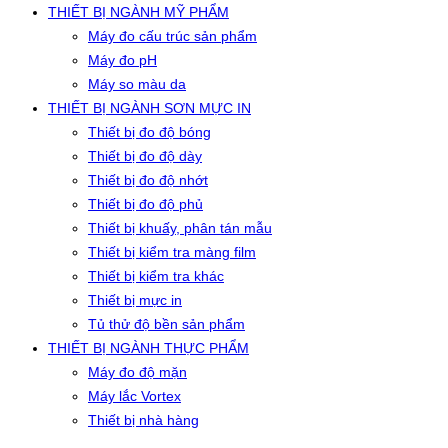
THIẾT BỊ NGÀNH MỸ PHẨM
Máy đo cấu trúc sản phẩm
Máy đo pH
Máy so màu da
THIẾT BỊ NGÀNH SƠN MỰC IN
Thiết bị đo độ bóng
Thiết bị đo độ dày
Thiết bị đo độ nhớt
Thiết bị đo độ phủ
Thiết bị khuấy, phân tán mẫu
Thiết bị kiểm tra màng film
Thiết bị kiểm tra khác
Thiết bị mực in
Tủ thử độ bền sản phẩm
THIẾT BỊ NGÀNH THỰC PHẨM
Máy đo độ mặn
Máy lắc Vortex
Thiết bị nhà hàng