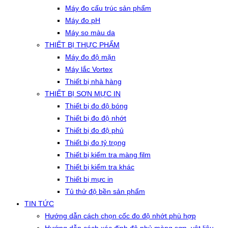
Máy đo cấu trúc sản phẩm
Máy đo pH
Máy so màu da
THIẾT BỊ THỰC PHẨM
Máy đo độ mặn
Máy lắc Vortex
Thiết bị nhà hàng
THIẾT BỊ SƠN MỰC IN
Thiết bị đo độ bóng
Thiết bị đo độ nhớt
Thiết bị đo độ phủ
Thiết bị đo tỷ trọng
Thiết bị kiểm tra màng film
Thiết bị kiểm tra khác
Thiết bị mực in
Tủ thử độ bền sản phẩm
TIN TỨC
Hướng dẫn cách chọn cốc đo độ nhớt phù hợp