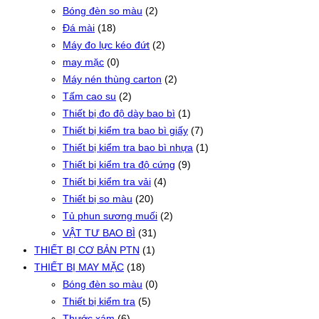
Bóng đèn so màu
(2)
Đá mài
(18)
Máy đo lực kéo đứt
(2)
may mặc
(0)
Máy nén thùng carton
(2)
Tấm cao su
(2)
Thiết bị đo độ dày bao bì
(1)
Thiết bị kiểm tra bao bì giấy
(7)
Thiết bị kiểm tra bao bì nhựa
(1)
Thiết bị kiểm tra độ cứng
(9)
Thiết bị kiểm tra vải
(4)
Thiết bị so màu
(20)
Tủ phun sương muối
(2)
VẬT TƯ BAO BÌ
(31)
THIẾT BỊ CƠ BẢN PTN
(1)
THIẾT BỊ MAY MẶC
(18)
Bóng đèn so màu
(0)
Thiết bị kiểm tra
(5)
Thước xám
(6)