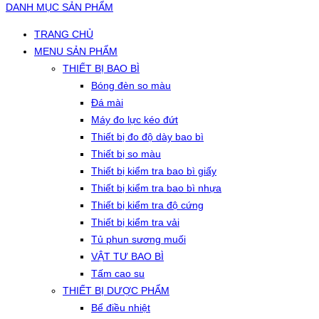
DANH MỤC SẢN PHẨM
TRANG CHỦ
MENU SẢN PHẨM
THIẾT BỊ BAO BÌ
Bóng đèn so màu
Đá mài
Máy đo lực kéo đứt
Thiết bị đo độ dày bao bì
Thiết bị so màu
Thiết bị kiểm tra bao bì giấy
Thiết bị kiểm tra bao bì nhựa
Thiết bị kiểm tra độ cứng
Thiết bị kiểm tra vải
Tủ phun sương muối
VẬT TƯ BAO BÌ
Tấm cao su
THIẾT BỊ DƯỢC PHẨM
Bể điều nhiệt