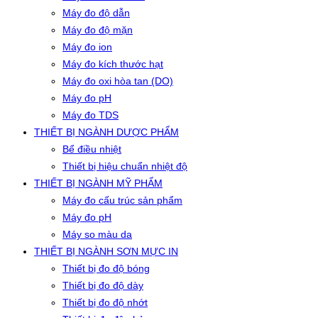
Máy đo độ dẫn
Máy đo độ mặn
Máy đo ion
Máy đo kích thước hạt
Máy đo oxi hòa tan (DO)
Máy đo pH
Máy đo TDS
THIẾT BỊ NGÀNH DƯỢC PHẨM
Bể điều nhiệt
Thiết bị hiệu chuẩn nhiệt độ
THIẾT BỊ NGÀNH MỸ PHẨM
Máy đo cấu trúc sản phẩm
Máy đo pH
Máy so màu da
THIẾT BỊ NGÀNH SƠN MỰC IN
Thiết bị đo độ bóng
Thiết bị đo độ dày
Thiết bị đo độ nhớt