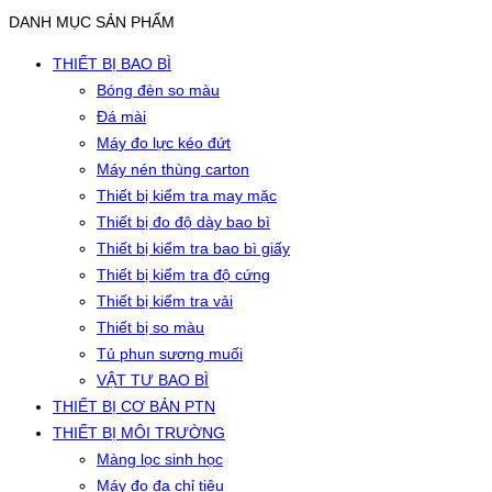
DANH MỤC SẢN PHẨM
THIẾT BỊ BAO BÌ
Bóng đèn so màu
Đá mài
Máy đo lực kéo đứt
Máy nén thùng carton
Thiết bị kiểm tra may mặc
Thiết bị đo độ dày bao bì
Thiết bị kiểm tra bao bì giấy
Thiết bị kiểm tra độ cứng
Thiết bị kiểm tra vải
Thiết bị so màu
Tủ phun sương muối
VẬT TƯ BAO BÌ
THIẾT BỊ CƠ BẢN PTN
THIẾT BỊ MÔI TRƯỜNG
Màng lọc sinh học
Máy đo đa chỉ tiêu