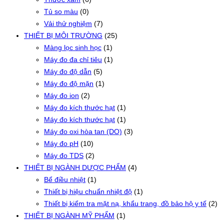
Tủ so màu
(0)
Vải thử nghiệm
(7)
THIẾT BỊ MÔI TRƯỜNG
(25)
Màng lọc sinh học
(1)
Máy đo đa chỉ tiêu
(1)
Máy đo độ dẫn
(5)
Máy đo độ mặn
(1)
Máy đo ion
(2)
Máy đo kích thước hạt
(1)
Máy đo kích thước hạt
(1)
Máy đo oxi hòa tan (DO)
(3)
Máy đo pH
(10)
Máy đo TDS
(2)
THIẾT BỊ NGÀNH DƯỢC PHẨM
(4)
Bể điều nhiệt
(1)
Thiết bị hiệu chuẩn nhiệt độ
(1)
Thiết bị kiểm tra mặt nạ, khẩu trang, đồ bảo hộ y tế
(2)
THIẾT BỊ NGÀNH MỸ PHẨM
(1)