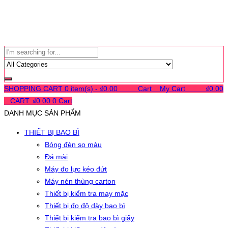
SHOPPING CART
0 item(s) -
₫
0.00
0
0
0
Cart
0
My Cart
0
0
0
₫
0.00
0
CART:
₫
0.00
0
Cart
DANH MỤC SẢN PHẨM
THIẾT BỊ BAO BÌ
Bóng đèn so màu
Đá mài
Máy đo lực kéo đứt
Máy nén thùng carton
Thiết bị kiểm tra may mặc
Thiết bị đo độ dày bao bì
Thiết bị kiểm tra bao bì giấy