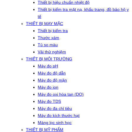
Thiết bị hiệu chuẩn nhiệt độ
Thiết bị kiểm tra mặt nạ, khẩu trang, đồ bảo hộ y
tế
THIẾT BỊ MAY MẶC
Thiết bị kiểm tra
Thước xám
Tủ so màu
Vải thử nghiệm
THIẾT BỊ MÔI TRƯỜNG
Máy đo pH
Máy đo độ dẫn
Máy đo độ mặn
Máy đo ion
Máy đo oxi hòa tan (DO)
Máy đo TDS
Máy đo đa chỉ tiêu
Máy đo kích thước hạt
Màng lọc sinh học
THIẾT BỊ MỸ PHẨM