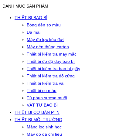
DANH MỤC SẢN PHẨM
THIẾT BỊ BAO BÌ
Bóng đèn so màu
Đá mài
Máy đo lực kéo đứt
Máy nén thùng carton
Thiết bị kiểm tra may mặc
Thiết bị đo độ dày bao bì
Thiết bị kiểm tra bao bì giấy
Thiết bị kiểm tra độ cứng
Thiết bị kiểm tra vải
Thiết bị so màu
Tủ phun sương muối
VẬT TƯ BAO BÌ
THIẾT BỊ CƠ BẢN PTN
THIẾT BỊ MÔI TRƯỜNG
Màng lọc sinh học
Máy đo đa chỉ tiêu