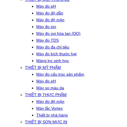
Máy đo pH
Máy đo độ dẫn
Máy đo độ mặn
Máy đo ion
Máy đo oxi hòa tan (DO)
Máy đo TDS
Máy đo đa chỉ tiêu
Máy đo kích thước hạt
Màng lọc sinh học
THIẾT BỊ MỸ PHẨM
Máy đo cấu trúc sản phẩm
Máy đo pH
Máy so màu da
THIẾT BỊ THỰC PHẨM
Máy đo độ mặn
Máy lắc Vortex
Thiết bị nhà hàng
THIẾT BỊ SƠN MỰC IN