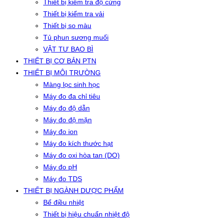
Thiết bị kiểm tra độ cứng
Thiết bị kiểm tra vải
Thiết bị so màu
Tủ phun sương muối
VẬT TƯ BAO BÌ
THIẾT BỊ CƠ BẢN PTN
THIẾT BỊ MÔI TRƯỜNG
Màng lọc sinh học
Máy đo đa chỉ tiêu
Máy đo độ dẫn
Máy đo độ mặn
Máy đo ion
Máy đo kích thước hạt
Máy đo oxi hòa tan (DO)
Máy đo pH
Máy đo TDS
THIẾT BỊ NGÀNH DƯỢC PHẨM
Bể điều nhiệt
Thiết bị hiệu chuẩn nhiệt độ