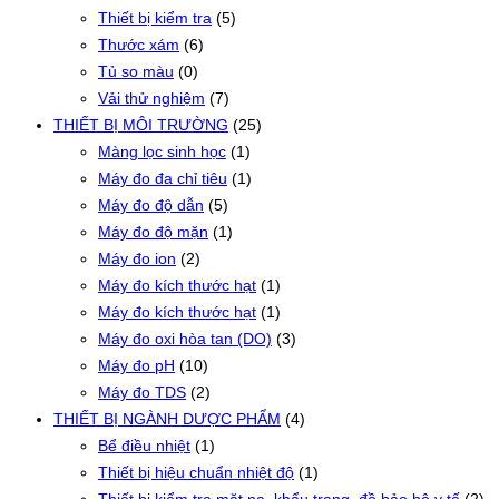
Thiết bị kiểm tra
(5)
Thước xám
(6)
Tủ so màu
(0)
Vải thử nghiệm
(7)
THIẾT BỊ MÔI TRƯỜNG
(25)
Màng lọc sinh học
(1)
Máy đo đa chỉ tiêu
(1)
Máy đo độ dẫn
(5)
Máy đo độ mặn
(1)
Máy đo ion
(2)
Máy đo kích thước hạt
(1)
Máy đo kích thước hạt
(1)
Máy đo oxi hòa tan (DO)
(3)
Máy đo pH
(10)
Máy đo TDS
(2)
THIẾT BỊ NGÀNH DƯỢC PHẨM
(4)
Bể điều nhiệt
(1)
Thiết bị hiệu chuẩn nhiệt độ
(1)