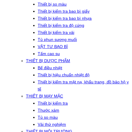
Thiết bị so màu
Thiết bị kiểm tra bao bì giấy
Thiết bị kiểm tra bao bì nhựa
Thiết bị kiểm tra độ cứng
Thiết bị kiểm tra vải
Tủ phun sương muối
VẬT TƯ BAO BÌ
Tấm cao su
THIẾT BỊ DƯỢC PHẨM
Bể điều nhiệt
Thiết bị hiệu chuẩn nhiệt độ
Thiết bị kiểm tra mặt nạ, khẩu trang, đồ bảo hộ y
tế
THIẾT BỊ MAY MẶC
Thiết bị kiểm tra
Thước xám
Tủ so màu
Vải thử nghiệm
THIẾT BỊ MÔI TRƯỜNG