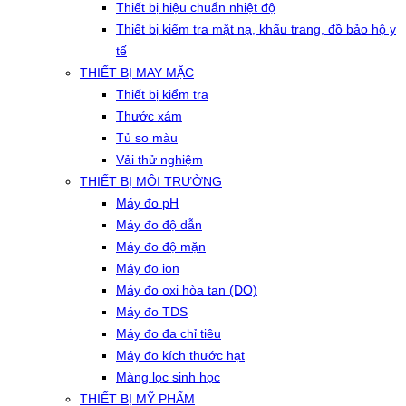
Thiết bị hiệu chuẩn nhiệt độ
Thiết bị kiểm tra mặt nạ, khẩu trang, đồ bảo hộ y
tế
THIẾT BỊ MAY MẶC
Thiết bị kiểm tra
Thước xám
Tủ so màu
Vải thử nghiệm
THIẾT BỊ MÔI TRƯỜNG
Máy đo pH
Máy đo độ dẫn
Máy đo độ mặn
Máy đo ion
Máy đo oxi hòa tan (DO)
Máy đo TDS
Máy đo đa chỉ tiêu
Máy đo kích thước hạt
Màng lọc sinh học
THIẾT BỊ MỸ PHẨM