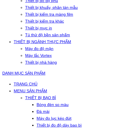
Thiết bị đo độ phủ
Thiết bị khuấy, phân tán mẫu
Thiết bị kiểm tra màng film
Thiết bị kiểm tra khác
Thiết bị mực in
Tủ thử độ bền sản phẩm
THIẾT BỊ NGÀNH THỰC PHẨM
Máy đo độ mặn
Máy lắc Vortex
Thiết bị nhà hàng
DANH MỤC SẢN PHẨM
TRANG CHỦ
MENU SẢN PHẨM
THIẾT BỊ BAO BÌ
Bóng đèn so màu
Đá mài
Máy đo lực kéo đứt
Thiết bị đo độ dày bao bì