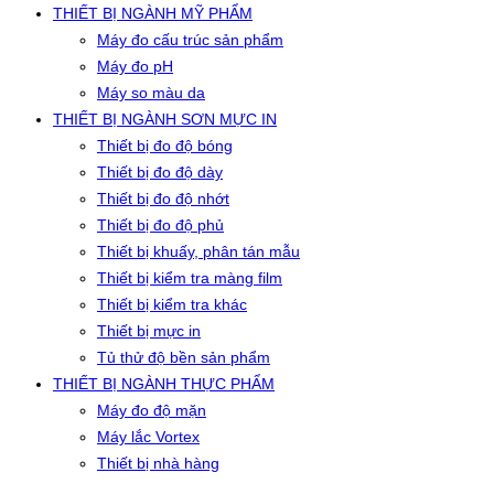
THIẾT BỊ NGÀNH MỸ PHẨM
Máy đo cấu trúc sản phẩm
Máy đo pH
Máy so màu da
THIẾT BỊ NGÀNH SƠN MỰC IN
Thiết bị đo độ bóng
Thiết bị đo độ dày
Thiết bị đo độ nhớt
Thiết bị đo độ phủ
Thiết bị khuấy, phân tán mẫu
Thiết bị kiểm tra màng film
Thiết bị kiểm tra khác
Thiết bị mực in
Tủ thử độ bền sản phẩm
THIẾT BỊ NGÀNH THỰC PHẨM
Máy đo độ mặn
Máy lắc Vortex
Thiết bị nhà hàng