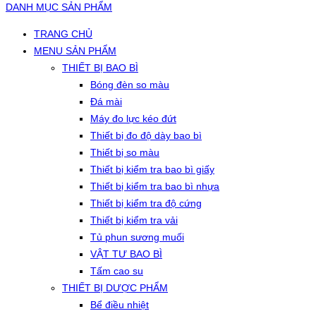
DANH MỤC SẢN PHẨM
TRANG CHỦ
MENU SẢN PHẨM
THIẾT BỊ BAO BÌ
Bóng đèn so màu
Đá mài
Máy đo lực kéo đứt
Thiết bị đo độ dày bao bì
Thiết bị so màu
Thiết bị kiểm tra bao bì giấy
Thiết bị kiểm tra bao bì nhựa
Thiết bị kiểm tra độ cứng
Thiết bị kiểm tra vải
Tủ phun sương muối
VẬT TƯ BAO BÌ
Tấm cao su
THIẾT BỊ DƯỢC PHẨM
Bể điều nhiệt