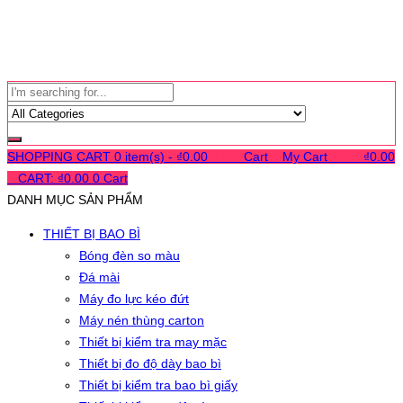
SHOPPING CART
0 item(s) -
₫
0.00
0
0
0
Cart
0
My Cart
0
0
0
₫
0.00
0
CART:
₫
0.00
0
Cart
DANH MỤC SẢN PHẨM
THIẾT BỊ BAO BÌ
Bóng đèn so màu
Đá mài
Máy đo lực kéo đứt
Máy nén thùng carton
Thiết bị kiểm tra may mặc
Thiết bị đo độ dày bao bì
Thiết bị kiểm tra bao bì giấy