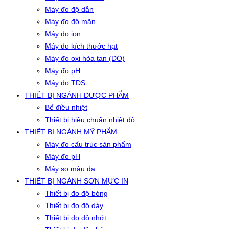
Máy đo độ dẫn
Máy đo độ mặn
Máy đo ion
Máy đo kích thước hạt
Máy đo oxi hòa tan (DO)
Máy đo pH
Máy đo TDS
THIẾT BỊ NGÀNH DƯỢC PHẨM
Bể điều nhiệt
Thiết bị hiệu chuẩn nhiệt độ
THIẾT BỊ NGÀNH MỸ PHẨM
Máy đo cấu trúc sản phẩm
Máy đo pH
Máy so màu da
THIẾT BỊ NGÀNH SƠN MỰC IN
Thiết bị đo độ bóng
Thiết bị đo độ dày
Thiết bị đo độ nhớt