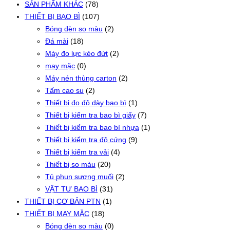
SẢN PHẨM KHÁC
(78)
THIẾT BỊ BAO BÌ
(107)
Bóng đèn so màu
(2)
Đá mài
(18)
Máy đo lực kéo đứt
(2)
may mặc
(0)
Máy nén thùng carton
(2)
Tấm cao su
(2)
Thiết bị đo độ dày bao bì
(1)
Thiết bị kiểm tra bao bì giấy
(7)
Thiết bị kiểm tra bao bì nhựa
(1)
Thiết bị kiểm tra độ cứng
(9)
Thiết bị kiểm tra vải
(4)
Thiết bị so màu
(20)
Tủ phun sương muối
(2)
VẬT TƯ BAO BÌ
(31)
THIẾT BỊ CƠ BẢN PTN
(1)
THIẾT BỊ MAY MẶC
(18)
Bóng đèn so màu
(0)