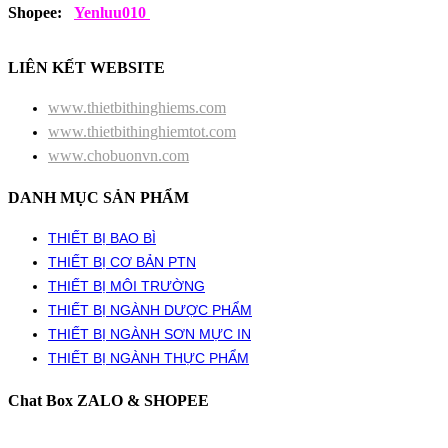
Shopee:
Yenluu010
LIÊN KẾT WEBSITE
www.thietbithinghiems.com
www.thietbithinghiemtot.com
www.chobuonvn.com
DANH MỤC SẢN PHẨM
THIẾT BỊ BAO BÌ
THIẾT BỊ CƠ BẢN PTN
THIẾT BỊ MÔI TRƯỜNG
THIẾT BỊ NGÀNH DƯỢC PHẨM
THIẾT BỊ NGÀNH SƠN MỰC IN
THIẾT BỊ NGÀNH THỰC PHẨM
Chat Box ZALO & SHOPEE