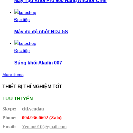
Máy Tạo Khói Pro 900 Hãng Anchor Chef
Đọc tiếp
Máy đo độ nhớt NDJ-5S
Đọc tiếp
Súng khói Aladin 007
More items
THIẾT BỊ THÍ NGHIỆM TỐT
LƯU THỊ YẾN
Skype:
citi.yeudau
Phone:
094.936.0692 (Zalo)
Email:
Yenluu010@gmail.com