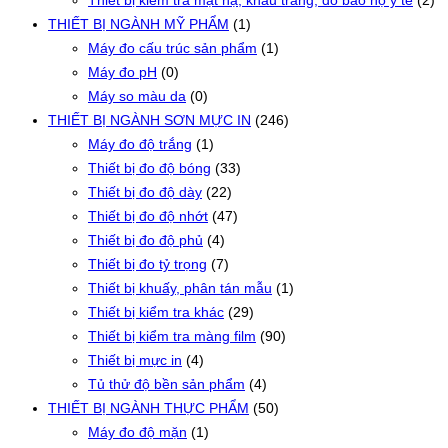
Thiết bị kiểm tra mặt nạ, khẩu trang, đồ bảo hộ y tế
(2)
THIẾT BỊ NGÀNH MỸ PHẨM
(1)
Máy đo cấu trúc sản phẩm
(1)
Máy đo pH
(0)
Máy so màu da
(0)
THIẾT BỊ NGÀNH SƠN MỰC IN
(246)
Máy đo độ trắng
(1)
Thiết bị đo độ bóng
(33)
Thiết bị đo độ dày
(22)
Thiết bị đo độ nhớt
(47)
Thiết bị đo độ phủ
(4)
Thiết bị đo tỷ trọng
(7)
Thiết bị khuấy, phân tán mẫu
(1)
Thiết bị kiểm tra khác
(29)
Thiết bị kiểm tra màng film
(90)
Thiết bị mực in
(4)
Tủ thử độ bền sản phẩm
(4)
THIẾT BỊ NGÀNH THỰC PHẨM
(50)
Máy đo độ mặn
(1)