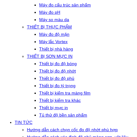
Máy đo cấu trúc sản phẩm
Máy đo pH
Máy so màu da
THIẾT BỊ THỰC PHẨM
Máy đo độ mặn
Máy lắc Vortex
Thiết bị nhà hàng
THIẾT BỊ SƠN MỰC IN
Thiết bị đo độ bóng
Thiết bị đo độ nhớt
Thiết bị đo độ phủ
Thiết bị đo tỷ trọng
Thiết bị kiểm tra màng film
Thiết bị kiểm tra khác
Thiết bị mực in
Tủ thử độ bền sản phẩm
TIN TỨC
Hướng dẫn cách chọn cốc đo độ nhớt phù hợp