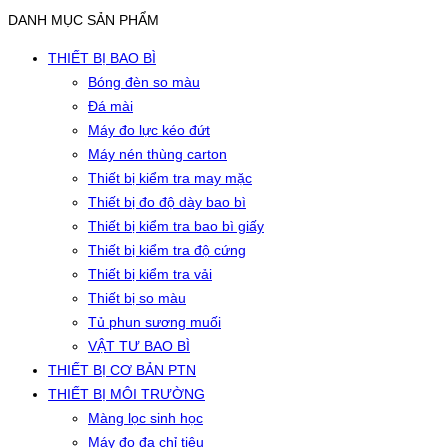
DANH MỤC SẢN PHẨM
THIẾT BỊ BAO BÌ
Bóng đèn so màu
Đá mài
Máy đo lực kéo đứt
Máy nén thùng carton
Thiết bị kiểm tra may mặc
Thiết bị đo độ dày bao bì
Thiết bị kiểm tra bao bì giấy
Thiết bị kiểm tra độ cứng
Thiết bị kiểm tra vải
Thiết bị so màu
Tủ phun sương muối
VẬT TƯ BAO BÌ
THIẾT BỊ CƠ BẢN PTN
THIẾT BỊ MÔI TRƯỜNG
Màng lọc sinh học
Máy đo đa chỉ tiêu