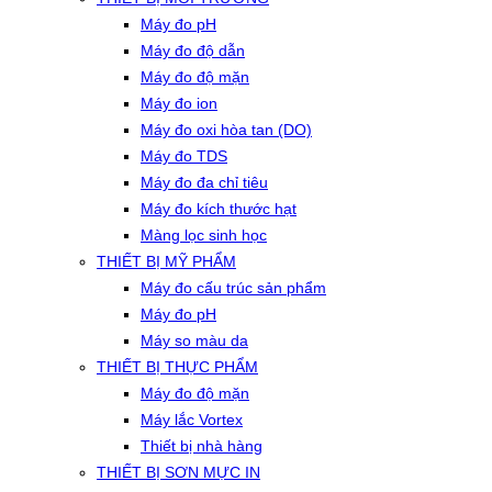
Máy đo pH
Máy đo độ dẫn
Máy đo độ mặn
Máy đo ion
Máy đo oxi hòa tan (DO)
Máy đo TDS
Máy đo đa chỉ tiêu
Máy đo kích thước hạt
Màng lọc sinh học
THIẾT BỊ MỸ PHẨM
Máy đo cấu trúc sản phẩm
Máy đo pH
Máy so màu da
THIẾT BỊ THỰC PHẨM
Máy đo độ mặn
Máy lắc Vortex
Thiết bị nhà hàng
THIẾT BỊ SƠN MỰC IN