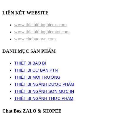
LIÊN KẾT WEBSITE
www.thietbithinghiems.com
www.thietbithinghiemtot.com
www.chobuonvn.com
DANH MỤC SẢN PHẨM
THIẾT BỊ BAO BÌ
THIẾT BỊ CƠ BẢN PTN
THIẾT BỊ MÔI TRƯỜNG
THIẾT BỊ NGÀNH DƯỢC PHẨM
THIẾT BỊ NGÀNH SƠN MỰC IN
THIẾT BỊ NGÀNH THỰC PHẨM
Chat Box ZALO & SHOPEE