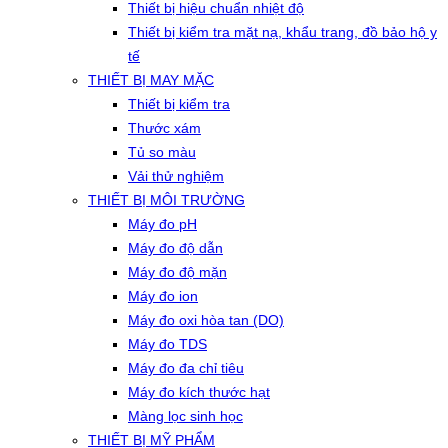
Thiết bị hiệu chuẩn nhiệt độ
Thiết bị kiểm tra mặt nạ, khẩu trang, đồ bảo hộ y
tế
THIẾT BỊ MAY MẶC
Thiết bị kiểm tra
Thước xám
Tủ so màu
Vải thử nghiệm
THIẾT BỊ MÔI TRƯỜNG
Máy đo pH
Máy đo độ dẫn
Máy đo độ mặn
Máy đo ion
Máy đo oxi hòa tan (DO)
Máy đo TDS
Máy đo đa chỉ tiêu
Máy đo kích thước hạt
Màng lọc sinh học
THIẾT BỊ MỸ PHẨM