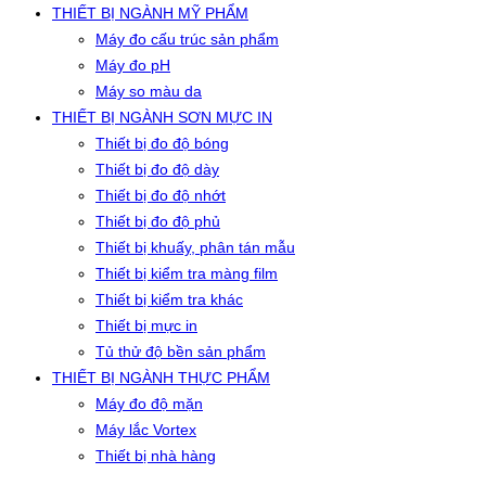
THIẾT BỊ NGÀNH MỸ PHẨM
Máy đo cấu trúc sản phẩm
Máy đo pH
Máy so màu da
THIẾT BỊ NGÀNH SƠN MỰC IN
Thiết bị đo độ bóng
Thiết bị đo độ dày
Thiết bị đo độ nhớt
Thiết bị đo độ phủ
Thiết bị khuấy, phân tán mẫu
Thiết bị kiểm tra màng film
Thiết bị kiểm tra khác
Thiết bị mực in
Tủ thử độ bền sản phẩm
THIẾT BỊ NGÀNH THỰC PHẨM
Máy đo độ mặn
Máy lắc Vortex
Thiết bị nhà hàng