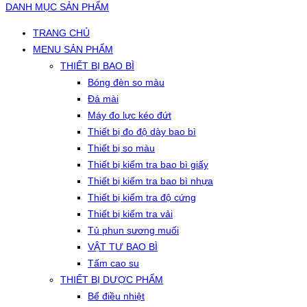
DANH MỤC SẢN PHẨM
TRANG CHỦ
MENU SẢN PHẨM
THIẾT BỊ BAO BÌ
Bóng đèn so màu
Đá mài
Máy đo lực kéo đứt
Thiết bị đo độ dày bao bì
Thiết bị so màu
Thiết bị kiểm tra bao bì giấy
Thiết bị kiểm tra bao bì nhựa
Thiết bị kiểm tra độ cứng
Thiết bị kiểm tra vải
Tủ phun sương muối
VẬT TƯ BAO BÌ
Tấm cao su
THIẾT BỊ DƯỢC PHẨM
Bể điều nhiệt