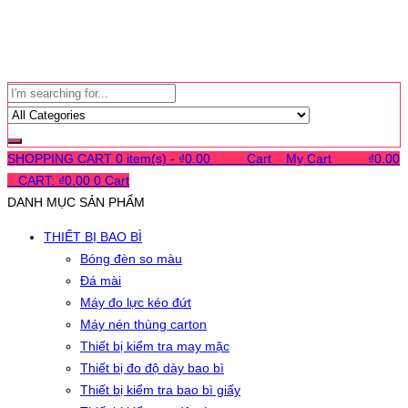
SHOPPING CART
0 item(s) -
₫
0.00
0
0
0
Cart
0
My Cart
0
0
0
₫
0.00
0
CART:
₫
0.00
0
Cart
DANH MỤC SẢN PHẨM
THIẾT BỊ BAO BÌ
Bóng đèn so màu
Đá mài
Máy đo lực kéo đứt
Máy nén thùng carton
Thiết bị kiểm tra may mặc
Thiết bị đo độ dày bao bì
Thiết bị kiểm tra bao bì giấy