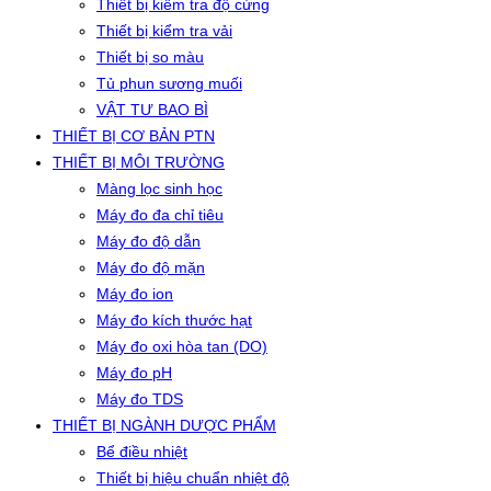
Thiết bị kiểm tra độ cứng
Thiết bị kiểm tra vải
Thiết bị so màu
Tủ phun sương muối
VẬT TƯ BAO BÌ
THIẾT BỊ CƠ BẢN PTN
THIẾT BỊ MÔI TRƯỜNG
Màng lọc sinh học
Máy đo đa chỉ tiêu
Máy đo độ dẫn
Máy đo độ mặn
Máy đo ion
Máy đo kích thước hạt
Máy đo oxi hòa tan (DO)
Máy đo pH
Máy đo TDS
THIẾT BỊ NGÀNH DƯỢC PHẨM
Bể điều nhiệt
Thiết bị hiệu chuẩn nhiệt độ