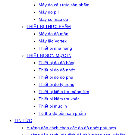
Máy đo cấu trúc sản phẩm
Máy đo pH
Máy so màu da
THIẾT BỊ THỰC PHẨM
Máy đo độ mặn
Máy lắc Vortex
Thiết bị nhà hàng
THIẾT BỊ SƠN MỰC IN
Thiết bị đo độ bóng
Thiết bị đo độ nhớt
Thiết bị đo độ phủ
Thiết bị đo tỷ trọng
Thiết bị kiểm tra màng film
Thiết bị kiểm tra khác
Thiết bị mực in
Tủ thử độ bền sản phẩm
TIN TỨC
Hướng dẫn cách chọn cốc đo độ nhớt phù hợp