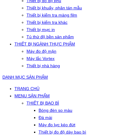
Thiết bị đo độ phủ
Thiết bị khuấy, phân tán mẫu
Thiết bị kiểm tra màng film
Thiết bị kiểm tra khác
Thiết bị mực in
Tủ thử độ bền sản phẩm
THIẾT BỊ NGÀNH THỰC PHẨM
Máy đo độ mặn
Máy lắc Vortex
Thiết bị nhà hàng
DANH MỤC SẢN PHẨM
TRANG CHỦ
MENU SẢN PHẨM
THIẾT BỊ BAO BÌ
Bóng đèn so màu
Đá mài
Máy đo lực kéo đứt
Thiết bị đo độ dày bao bì