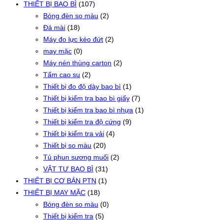
THIẾT BỊ BAO BÌ
(107)
Bóng đèn so màu
(2)
Đá mài
(18)
Máy đo lực kéo đứt
(2)
may mặc
(0)
Máy nén thùng carton
(2)
Tấm cao su
(2)
Thiết bị đo độ dày bao bì
(1)
Thiết bị kiểm tra bao bì giấy
(7)
Thiết bị kiểm tra bao bì nhựa
(1)
Thiết bị kiểm tra độ cứng
(9)
Thiết bị kiểm tra vải
(4)
Thiết bị so màu
(20)
Tủ phun sương muối
(2)
VẬT TƯ BAO BÌ
(31)
THIẾT BỊ CƠ BẢN PTN
(1)
THIẾT BỊ MAY MẶC
(18)
Bóng đèn so màu
(0)
Thiết bị kiểm tra
(5)