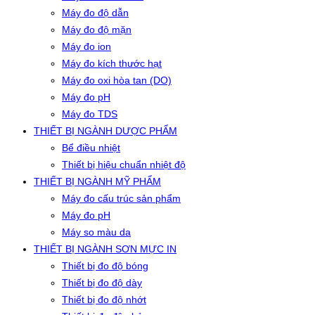
Máy đo độ dẫn
Máy đo độ mặn
Máy đo ion
Máy đo kích thước hạt
Máy đo oxi hòa tan (DO)
Máy đo pH
Máy đo TDS
THIẾT BỊ NGÀNH DƯỢC PHẨM
Bể điều nhiệt
Thiết bị hiệu chuẩn nhiệt độ
THIẾT BỊ NGÀNH MỸ PHẨM
Máy đo cấu trúc sản phẩm
Máy đo pH
Máy so màu da
THIẾT BỊ NGÀNH SƠN MỰC IN
Thiết bị đo độ bóng
Thiết bị đo độ dày
Thiết bị đo độ nhớt