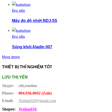
Đọc tiếp
Máy đo độ nhớt NDJ-5S
Đọc tiếp
Súng khói Aladin 007
More items
THIẾT BỊ THÍ NGHIỆM TỐT
LƯU THỊ YẾN
Skype:
citi.yeudau
Phone:
094.936.0692 (Zalo)
Email:
Yenluu010@gmail.com
Shopee:
Yenluu010