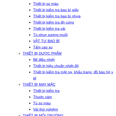
Thiết bị so màu
Thiết bị kiểm tra bao bì giấy
Thiết bị kiểm tra bao bì nhựa
Thiết bị kiểm tra độ cứng
Thiết bị kiểm tra vải
Tủ phun sương muối
VẬT TƯ BAO BÌ
Tấm cao su
THIẾT BỊ DƯỢC PHẨM
Bể điều nhiệt
Thiết bị hiệu chuẩn nhiệt độ
Thiết bị kiểm tra mặt nạ, khẩu trang, đồ bảo hộ y
tế
THIẾT BỊ MAY MẶC
Thiết bị kiểm tra
Thước xám
Tủ so màu
Vải thử nghiệm
THIẾT BỊ MÔI TRƯỜNG