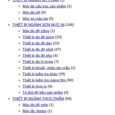
THIẾT BỊ NGÀNH MỸ PHẨM
(1)
Máy đo cấu trúc sản phẩm
(1)
Máy đo pH
(0)
Máy so màu da
(0)
THIẾT BỊ NGÀNH SƠN MỰC IN
(246)
Máy đo độ trắng
(1)
Thiết bị đo độ bóng
(33)
Thiết bị đo độ dày
(22)
Thiết bị đo độ nhớt
(47)
Thiết bị đo độ phủ
(4)
Thiết bị đo tỷ trọng
(7)
Thiết bị khuấy, phân tán mẫu
(1)
Thiết bị kiểm tra khác
(29)
Thiết bị kiểm tra màng film
(90)
Thiết bị mực in
(4)
Tủ thử độ bền sản phẩm
(4)
THIẾT BỊ NGÀNH THỰC PHẨM
(50)
Máy đo độ mặn
(1)
Máy lắc Vortex
(1)