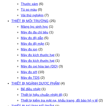
Thước xám
(6)
Tủ so màu
(0)
Vải thử nghiệm
(7)
THIẾT BỊ MÔI TRƯỜNG
(25)
Màng lọc sinh học
(1)
Máy đo đa chỉ tiêu
(1)
Máy đo độ dẫn
(5)
Máy đo độ mặn
(1)
Máy đo ion
(2)
Máy đo kích thước hạt
(1)
Máy đo kích thước hạt
(1)
Máy đo oxi hòa tan (DO)
(3)
Máy đo pH
(10)
Máy đo TDS
(2)
THIẾT BỊ NGÀNH DƯỢC PHẨM
(4)
Bể điều nhiệt
(1)
Thiết bị hiệu chuẩn nhiệt độ
(1)
Thiết bị kiểm tra mặt nạ, khẩu trang, đồ bảo hộ y tế
(2)