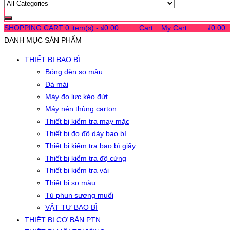
SHOPPING CART
0 item(s) -
₫
0.00
0
0
0
Cart
0
My Cart
0
0
0
₫
0.00
DANH MỤC SẢN PHẨM
THIẾT BỊ BAO BÌ
Bóng đèn so màu
Đá mài
Máy đo lực kéo đứt
Máy nén thùng carton
Thiết bị kiểm tra may mặc
Thiết bị đo độ dày bao bì
Thiết bị kiểm tra bao bì giấy
Thiết bị kiểm tra độ cứng
Thiết bị kiểm tra vải
Thiết bị so màu
Tủ phun sương muối
VẬT TƯ BAO BÌ
THIẾT BỊ CƠ BẢN PTN