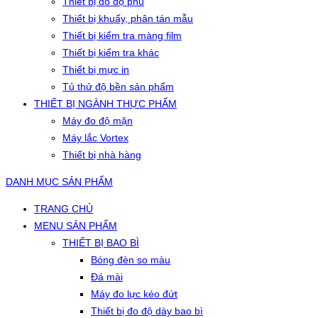
Thiết bị đo độ phủ
Thiết bị khuấy, phân tán mẫu
Thiết bị kiểm tra màng film
Thiết bị kiểm tra khác
Thiết bị mực in
Tủ thử độ bền sản phẩm
THIẾT BỊ NGÀNH THỰC PHẨM
Máy đo độ mặn
Máy lắc Vortex
Thiết bị nhà hàng
DANH MỤC SẢN PHẨM
TRANG CHỦ
MENU SẢN PHẨM
THIẾT BỊ BAO BÌ
Bóng đèn so màu
Đá mài
Máy đo lực kéo đứt
Thiết bị đo độ dày bao bì