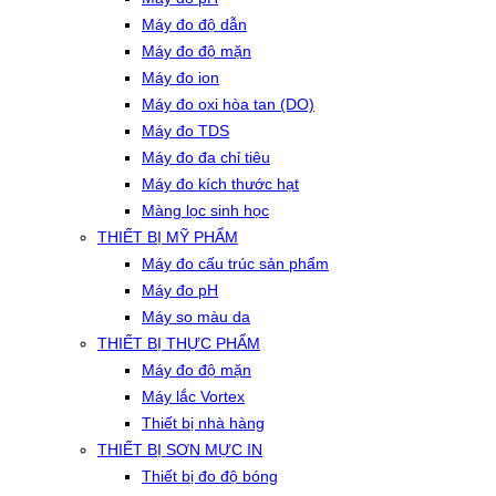
Máy đo độ dẫn
Máy đo độ mặn
Máy đo ion
Máy đo oxi hòa tan (DO)
Máy đo TDS
Máy đo đa chỉ tiêu
Máy đo kích thước hạt
Màng lọc sinh học
THIẾT BỊ MỸ PHẨM
Máy đo cấu trúc sản phẩm
Máy đo pH
Máy so màu da
THIẾT BỊ THỰC PHẨM
Máy đo độ mặn
Máy lắc Vortex
Thiết bị nhà hàng
THIẾT BỊ SƠN MỰC IN
Thiết bị đo độ bóng