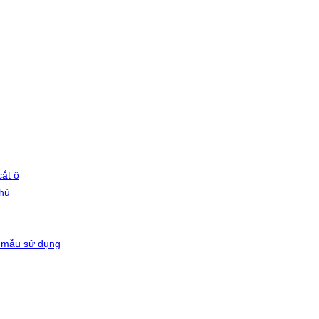
ắt ô
phủ
 mẫu sử dụng