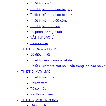
Thiết bị so màu
Thiết bị kiểm tra bao bì giấy
Thiết bị kiểm tra bao bì nhựa
Thiết bị kiểm tra độ cứng
Thiết bị kiểm tra vải
Tủ phun sương muối
VẬT TƯ BAO BÌ
Tấm cao su
THIẾT BỊ DƯỢC PHẨM
Bể điều nhiệt
Thiết bị hiệu chuẩn nhiệt độ
Thiết bị kiểm tra mặt nạ, khẩu trang, đồ bảo hộ y t
THIẾT BỊ MAY MẶC
Thiết bị kiểm tra
Thước xám
Tủ so màu
Vải thử nghiệm
THIẾT BỊ MÔI TRƯỜNG
Máy đo pH