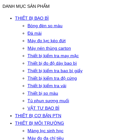
DANH MỤC SẢN PHẨM
THIẾT BỊ BAO BÌ
Bóng đèn so màu
Đá mài
Máy đo lực kéo đứt
Máy nén thùng carton
Thiết bị kiểm tra may mặc
Thiết bị đo độ dày bao bì
Thiết bị kiểm tra bao bì giấy
Thiết bị kiểm tra độ cứng
Thiết bị kiểm tra vải
Thiết bị so màu
Tủ phun sương muối
VẬT TƯ BAO BÌ
THIẾT BỊ CƠ BẢN PTN
THIẾT BỊ MÔI TRƯỜNG
Màng lọc sinh học
Máy đo đa chỉ tiêu