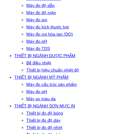
Máy đo độ dẫn
Máy đo độ mặn
Máy đo ion
Máy đo kích thước hạt
Máy đo oxi hòa tan (DO)
Máy đo pH
Máy đo TDS
THIẾT BỊ NGÀNH DƯỢC PHẨM
Bể điều nhiệt
Thiết bị hiệu chuẩn nhiệt độ
THIẾT BỊ NGÀNH MỸ PHẨM
Máy đo cấu trúc sản phẩm
Máy đo pH
Máy so màu da
THIẾT BỊ NGÀNH SƠN MỰC IN
Thiết bị đo độ bóng
Thiết bị đo độ dày
Thiết bị đo độ nhớt