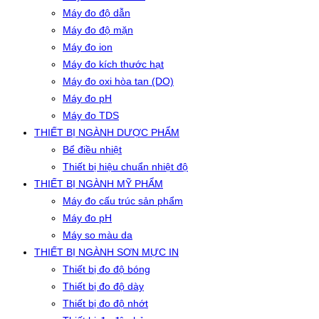
Máy đo độ dẫn
Máy đo độ mặn
Máy đo ion
Máy đo kích thước hạt
Máy đo oxi hòa tan (DO)
Máy đo pH
Máy đo TDS
THIẾT BỊ NGÀNH DƯỢC PHẨM
Bể điều nhiệt
Thiết bị hiệu chuẩn nhiệt độ
THIẾT BỊ NGÀNH MỸ PHẨM
Máy đo cấu trúc sản phẩm
Máy đo pH
Máy so màu da
THIẾT BỊ NGÀNH SƠN MỰC IN
Thiết bị đo độ bóng
Thiết bị đo độ dày
Thiết bị đo độ nhớt