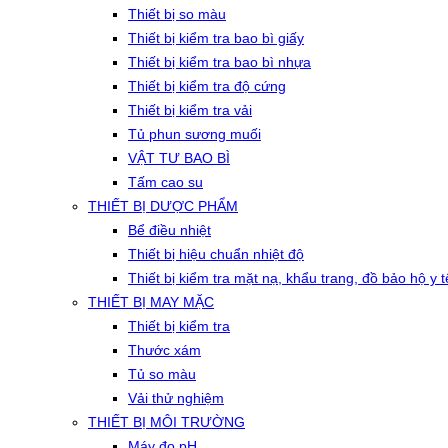
Thiết bị so màu
Thiết bị kiểm tra bao bì giấy
Thiết bị kiểm tra bao bì nhựa
Thiết bị kiểm tra độ cứng
Thiết bị kiểm tra vải
Tủ phun sương muối
VẬT TƯ BAO BÌ
Tấm cao su
THIẾT BỊ DƯỢC PHẨM
Bể điều nhiệt
Thiết bị hiệu chuẩn nhiệt độ
Thiết bị kiểm tra mặt nạ, khẩu trang, đồ bảo hộ y t
THIẾT BỊ MAY MẶC
Thiết bị kiểm tra
Thước xám
Tủ so màu
Vải thử nghiệm
THIẾT BỊ MÔI TRƯỜNG
Máy đo pH