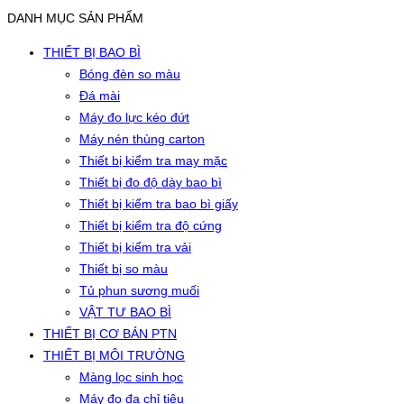
DANH MỤC SẢN PHẨM
THIẾT BỊ BAO BÌ
Bóng đèn so màu
Đá mài
Máy đo lực kéo đứt
Máy nén thùng carton
Thiết bị kiểm tra may mặc
Thiết bị đo độ dày bao bì
Thiết bị kiểm tra bao bì giấy
Thiết bị kiểm tra độ cứng
Thiết bị kiểm tra vải
Thiết bị so màu
Tủ phun sương muối
VẬT TƯ BAO BÌ
THIẾT BỊ CƠ BẢN PTN
THIẾT BỊ MÔI TRƯỜNG
Màng lọc sinh học
Máy đo đa chỉ tiêu