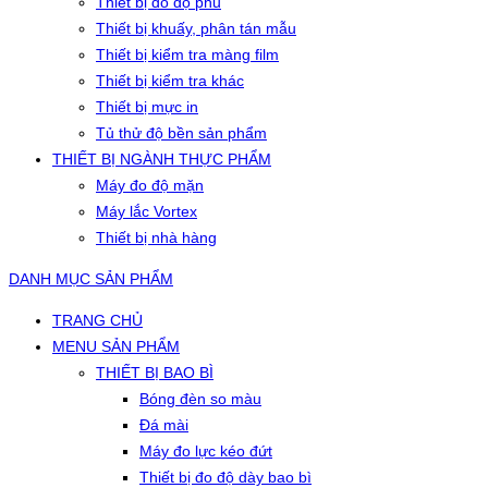
Thiết bị đo độ phủ
Thiết bị khuấy, phân tán mẫu
Thiết bị kiểm tra màng film
Thiết bị kiểm tra khác
Thiết bị mực in
Tủ thử độ bền sản phẩm
THIẾT BỊ NGÀNH THỰC PHẨM
Máy đo độ mặn
Máy lắc Vortex
Thiết bị nhà hàng
DANH MỤC SẢN PHẨM
TRANG CHỦ
MENU SẢN PHẨM
THIẾT BỊ BAO BÌ
Bóng đèn so màu
Đá mài
Máy đo lực kéo đứt
Thiết bị đo độ dày bao bì