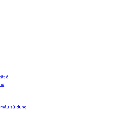
ắt ô
phủ
 mẫu sử dụng