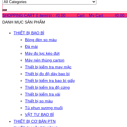
SHOPPING CART
0 item(s) -
₫
0.00
0
0
0
Cart
0
My Cart
0
0
0
₫
0.00
DANH MỤC SẢN PHẨM
THIẾT BỊ BAO BÌ
Bóng đèn so màu
Đá mài
Máy đo lực kéo đứt
Máy nén thùng carton
Thiết bị kiểm tra may mặc
Thiết bị đo độ dày bao bì
Thiết bị kiểm tra bao bì giấy
Thiết bị kiểm tra độ cứng
Thiết bị kiểm tra vải
Thiết bị so màu
Tủ phun sương muối
VẬT TƯ BAO BÌ
THIẾT BỊ CƠ BẢN PTN