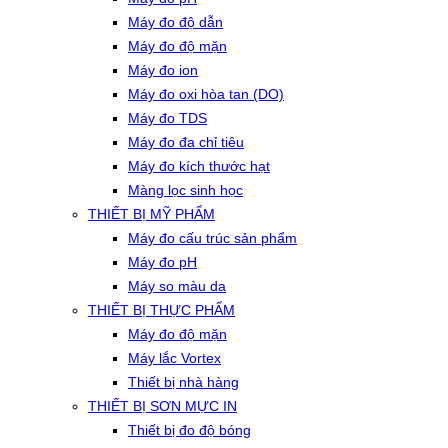
Máy đo độ dẫn
Máy đo độ mặn
Máy đo ion
Máy đo oxi hòa tan (DO)
Máy đo TDS
Máy đo đa chỉ tiêu
Máy đo kích thước hạt
Màng lọc sinh học
THIẾT BỊ MỸ PHẨM
Máy đo cấu trúc sản phẩm
Máy đo pH
Máy so màu da
THIẾT BỊ THỰC PHẨM
Máy đo độ mặn
Máy lắc Vortex
Thiết bị nhà hàng
THIẾT BỊ SƠN MỰC IN
Thiết bị đo độ bóng