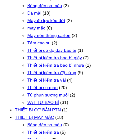
Bóng đèn so màu
(2)
Đá mài
(18)
Máy đo lực kéo đứt
(2)
may mặc
(0)
Máy nén thùng carton
(2)
Tấm cao su
(2)
Thiết bị đo độ dày bao bì
(1)
Thiết bị kiểm tra bao bì giấy
(7)
Thiết bị kiểm tra bao bì nhựa
(1)
Thiết bị kiểm tra độ cứng
(9)
Thiết bị kiểm tra vải
(4)
Thiết bị so màu
(20)
Tủ phun sương muối
(2)
VẬT TƯ BAO BÌ
(31)
THIẾT BỊ CƠ BẢN PTN
(1)
THIẾT BỊ MAY MẶC
(18)
Bóng đèn so màu
(0)
Thiết bị kiểm tra
(5)