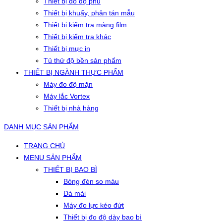
Thiết bị đo độ phủ
Thiết bị khuấy, phân tán mẫu
Thiết bị kiểm tra màng film
Thiết bị kiểm tra khác
Thiết bị mực in
Tủ thử độ bền sản phẩm
THIẾT BỊ NGÀNH THỰC PHẨM
Máy đo độ mặn
Máy lắc Vortex
Thiết bị nhà hàng
DANH MỤC SẢN PHẨM
TRANG CHỦ
MENU SẢN PHẨM
THIẾT BỊ BAO BÌ
Bóng đèn so màu
Đá mài
Máy đo lực kéo đứt
Thiết bị đo độ dày bao bì