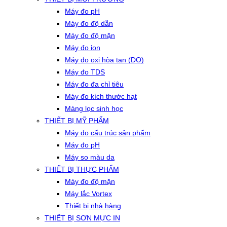
Máy đo pH
Máy đo độ dẫn
Máy đo độ mặn
Máy đo ion
Máy đo oxi hòa tan (DO)
Máy đo TDS
Máy đo đa chỉ tiêu
Máy đo kích thước hạt
Màng lọc sinh học
THIẾT BỊ MỸ PHẨM
Máy đo cấu trúc sản phẩm
Máy đo pH
Máy so màu da
THIẾT BỊ THỰC PHẨM
Máy đo độ mặn
Máy lắc Vortex
Thiết bị nhà hàng
THIẾT BỊ SƠN MỰC IN