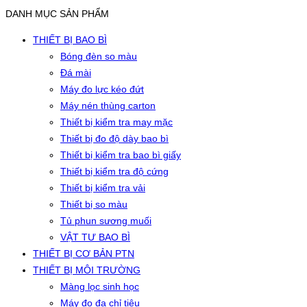
DANH MỤC SẢN PHẨM
THIẾT BỊ BAO BÌ
Bóng đèn so màu
Đá mài
Máy đo lực kéo đứt
Máy nén thùng carton
Thiết bị kiểm tra may mặc
Thiết bị đo độ dày bao bì
Thiết bị kiểm tra bao bì giấy
Thiết bị kiểm tra độ cứng
Thiết bị kiểm tra vải
Thiết bị so màu
Tủ phun sương muối
VẬT TƯ BAO BÌ
THIẾT BỊ CƠ BẢN PTN
THIẾT BỊ MÔI TRƯỜNG
Màng lọc sinh học
Máy đo đa chỉ tiêu