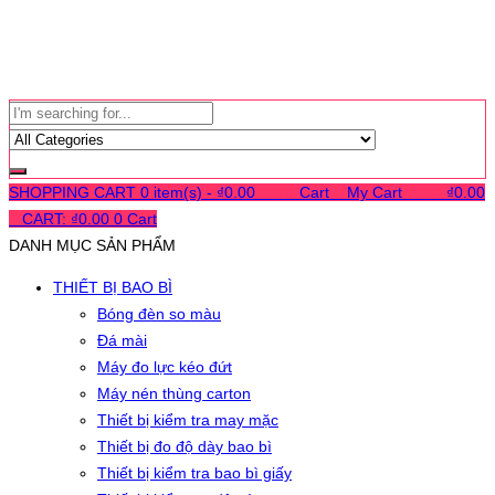
SHOPPING CART
0 item(s) -
₫
0.00
0
0
0
Cart
0
My Cart
0
0
0
₫
0.00
0
CART:
₫
0.00
0
Cart
DANH MỤC SẢN PHẨM
THIẾT BỊ BAO BÌ
Bóng đèn so màu
Đá mài
Máy đo lực kéo đứt
Máy nén thùng carton
Thiết bị kiểm tra may mặc
Thiết bị đo độ dày bao bì
Thiết bị kiểm tra bao bì giấy