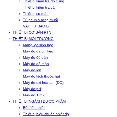
Thiết bị kiểm tra độ cứng
Thiết bị kiểm tra vải
Thiết bị so màu
Tủ phun sương muối
VẬT TƯ BAO BÌ
THIẾT BỊ CƠ BẢN PTN
THIẾT BỊ MÔI TRƯỜNG
Màng lọc sinh học
Máy đo đa chỉ tiêu
Máy đo độ dẫn
Máy đo độ mặn
Máy đo ion
Máy đo kích thước hạt
Máy đo oxi hòa tan (DO)
Máy đo pH
Máy đo TDS
THIẾT BỊ NGÀNH DƯỢC PHẨM
Bể điều nhiệt
Thiết bị hiệu chuẩn nhiệt độ