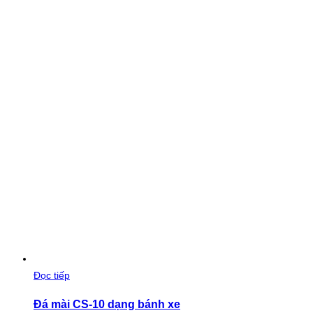
Đọc tiếp
Đá mài CS-10 dạng bánh xe