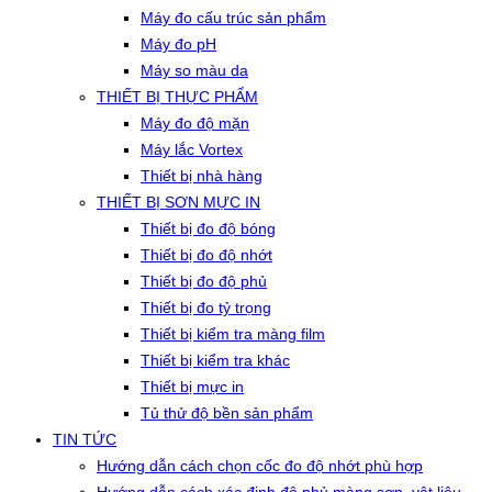
Máy đo cấu trúc sản phẩm
Máy đo pH
Máy so màu da
THIẾT BỊ THỰC PHẨM
Máy đo độ mặn
Máy lắc Vortex
Thiết bị nhà hàng
THIẾT BỊ SƠN MỰC IN
Thiết bị đo độ bóng
Thiết bị đo độ nhớt
Thiết bị đo độ phủ
Thiết bị đo tỷ trọng
Thiết bị kiểm tra màng film
Thiết bị kiểm tra khác
Thiết bị mực in
Tủ thử độ bền sản phẩm
TIN TỨC
Hướng dẫn cách chọn cốc đo độ nhớt phù hợp