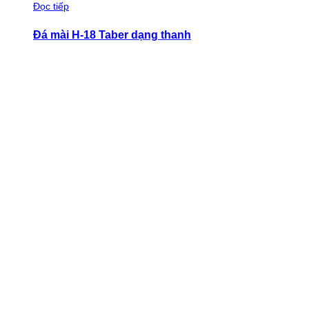
Đọc tiếp
Đá mài H-18 Taber dạng thanh