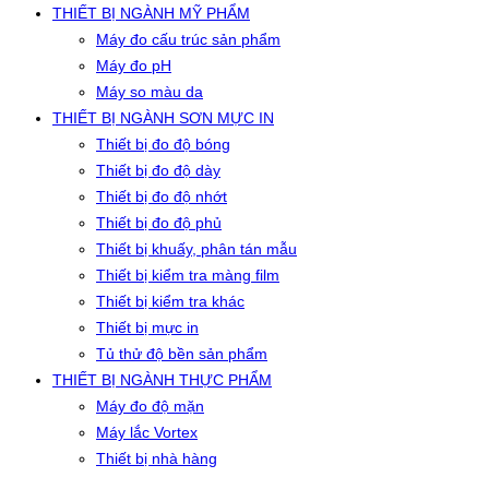
THIẾT BỊ NGÀNH MỸ PHẨM
Máy đo cấu trúc sản phẩm
Máy đo pH
Máy so màu da
THIẾT BỊ NGÀNH SƠN MỰC IN
Thiết bị đo độ bóng
Thiết bị đo độ dày
Thiết bị đo độ nhớt
Thiết bị đo độ phủ
Thiết bị khuấy, phân tán mẫu
Thiết bị kiểm tra màng film
Thiết bị kiểm tra khác
Thiết bị mực in
Tủ thử độ bền sản phẩm
THIẾT BỊ NGÀNH THỰC PHẨM
Máy đo độ mặn
Máy lắc Vortex
Thiết bị nhà hàng