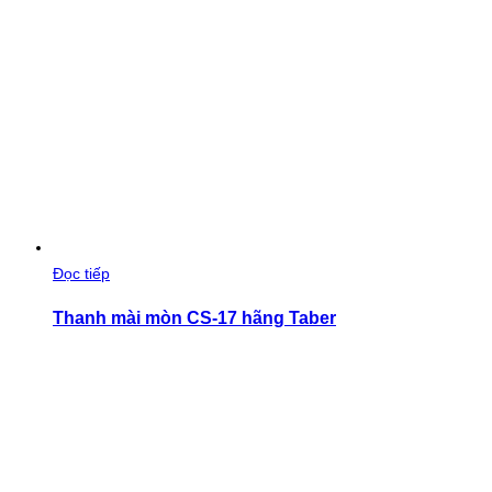
Đọc tiếp
Thanh mài mòn CS-17 hãng Taber