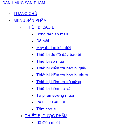
DANH MỤC SẢN PHẨM
TRANG CHỦ
MENU SẢN PHẨM
THIẾT BỊ BAO BÌ
Bóng đèn so màu
Đá mài
Máy đo lực kéo đứt
Thiết bị đo độ dày bao bì
Thiết bị so màu
Thiết bị kiểm tra bao bì giấy
Thiết bị kiểm tra bao bì nhựa
Thiết bị kiểm tra độ cứng
Thiết bị kiểm tra vải
Tủ phun sương muối
VẬT TƯ BAO BÌ
Tấm cao su
THIẾT BỊ DƯỢC PHẨM
Bể điều nhiệt