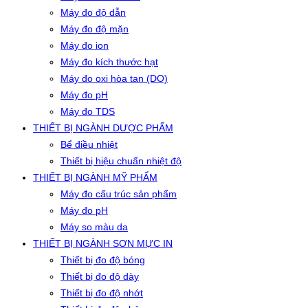
Máy đo độ dẫn
Máy đo độ mặn
Máy đo ion
Máy đo kích thước hạt
Máy đo oxi hòa tan (DO)
Máy đo pH
Máy đo TDS
THIẾT BỊ NGÀNH DƯỢC PHẨM
Bể điều nhiệt
Thiết bị hiệu chuẩn nhiệt độ
THIẾT BỊ NGÀNH MỸ PHẨM
Máy đo cấu trúc sản phẩm
Máy đo pH
Máy so màu da
THIẾT BỊ NGÀNH SƠN MỰC IN
Thiết bị đo độ bóng
Thiết bị đo độ dày
Thiết bị đo độ nhớt