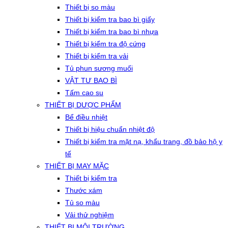
Thiết bị so màu
Thiết bị kiểm tra bao bì giấy
Thiết bị kiểm tra bao bì nhựa
Thiết bị kiểm tra độ cứng
Thiết bị kiểm tra vải
Tủ phun sương muối
VẬT TƯ BAO BÌ
Tấm cao su
THIẾT BỊ DƯỢC PHẨM
Bể điều nhiệt
Thiết bị hiệu chuẩn nhiệt độ
Thiết bị kiểm tra mặt nạ, khẩu trang, đồ bảo hộ y
tế
THIẾT BỊ MAY MẶC
Thiết bị kiểm tra
Thước xám
Tủ so màu
Vải thử nghiệm
THIẾT BỊ MÔI TRƯỜNG