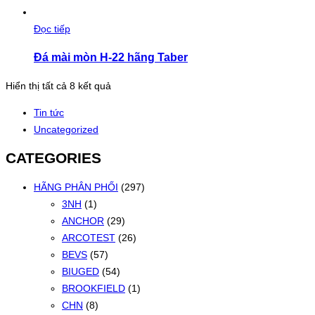
Đọc tiếp
Đá mài mòn H-22 hãng Taber
Đã
Hiển thị tất cả 8 kết quả
sắp
Tin tức
xếp
Uncategorized
theo
mới
CATEGORIES
nhất
HÃNG PHÂN PHỐI
(297)
3NH
(1)
ANCHOR
(29)
ARCOTEST
(26)
BEVS
(57)
BIUGED
(54)
BROOKFIELD
(1)
CHN
(8)