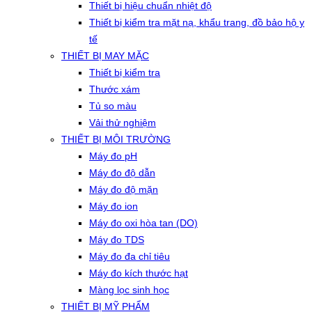
Thiết bị hiệu chuẩn nhiệt độ
Thiết bị kiểm tra mặt nạ, khẩu trang, đồ bảo hộ y
tế
THIẾT BỊ MAY MẶC
Thiết bị kiểm tra
Thước xám
Tủ so màu
Vải thử nghiệm
THIẾT BỊ MÔI TRƯỜNG
Máy đo pH
Máy đo độ dẫn
Máy đo độ mặn
Máy đo ion
Máy đo oxi hòa tan (DO)
Máy đo TDS
Máy đo đa chỉ tiêu
Máy đo kích thước hạt
Màng lọc sinh học
THIẾT BỊ MỸ PHẨM