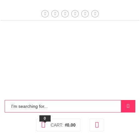
0
CART:
₫
0.00