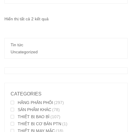
Đã
Hiển thị tất cả 2 kết quả
sắp
xếp
Tin tức
theo
Uncategorized
mới
nhất
CATEGORIES
HÃNG PHÂN PHỐI
(297)
SẢN PHẨM KHÁC
(78)
THIẾT BỊ BAO BÌ
(107)
THIẾT BỊ CƠ BẢN PTN
(1)
THIẾT BỊ MAY MẶC
(18)