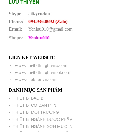
LƯU THỊ YẾN
Skype:
citi.yeudau
Phone:
094.936.0692 (Zalo)
Email:
Yenluu010@gmail.com
Shopee:
Yenluu010
LIÊN KẾT WEBSITE
www.thietbithinghiems.com
www.thietbithinghiemtot.com
www.chobuonvn.com
DANH MỤC SẢN PHẨM
THIẾT BỊ BAO BÌ
THIẾT BỊ CƠ BẢN PTN
THIẾT BỊ MÔI TRƯỜNG
THIẾT BỊ NGÀNH DƯỢC PHẨM
THIẾT BỊ NGÀNH SƠN MỰC IN