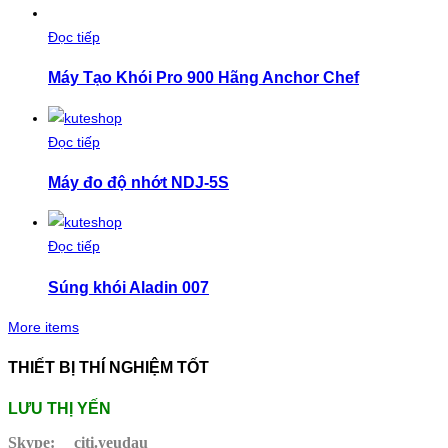
Đọc tiếp
Máy Tạo Khói Pro 900 Hãng Anchor Chef
Đọc tiếp
Máy đo độ nhớt NDJ-5S
Đọc tiếp
Súng khói Aladin 007
More items
THIẾT BỊ THÍ NGHIỆM TỐT
LƯU THỊ YẾN
Skype:
citi.yeudau