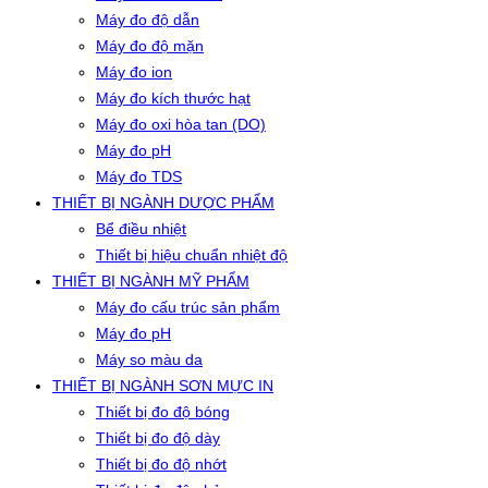
Máy đo độ dẫn
Máy đo độ mặn
Máy đo ion
Máy đo kích thước hạt
Máy đo oxi hòa tan (DO)
Máy đo pH
Máy đo TDS
THIẾT BỊ NGÀNH DƯỢC PHẨM
Bể điều nhiệt
Thiết bị hiệu chuẩn nhiệt độ
THIẾT BỊ NGÀNH MỸ PHẨM
Máy đo cấu trúc sản phẩm
Máy đo pH
Máy so màu da
THIẾT BỊ NGÀNH SƠN MỰC IN
Thiết bị đo độ bóng
Thiết bị đo độ dày
Thiết bị đo độ nhớt