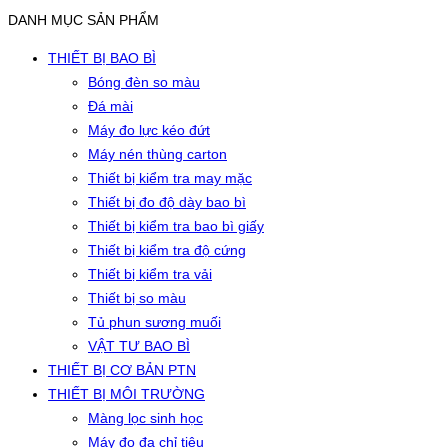
DANH MỤC SẢN PHẨM
THIẾT BỊ BAO BÌ
Bóng đèn so màu
Đá mài
Máy đo lực kéo đứt
Máy nén thùng carton
Thiết bị kiểm tra may mặc
Thiết bị đo độ dày bao bì
Thiết bị kiểm tra bao bì giấy
Thiết bị kiểm tra độ cứng
Thiết bị kiểm tra vải
Thiết bị so màu
Tủ phun sương muối
VẬT TƯ BAO BÌ
THIẾT BỊ CƠ BẢN PTN
THIẾT BỊ MÔI TRƯỜNG
Màng lọc sinh học
Máy đo đa chỉ tiêu