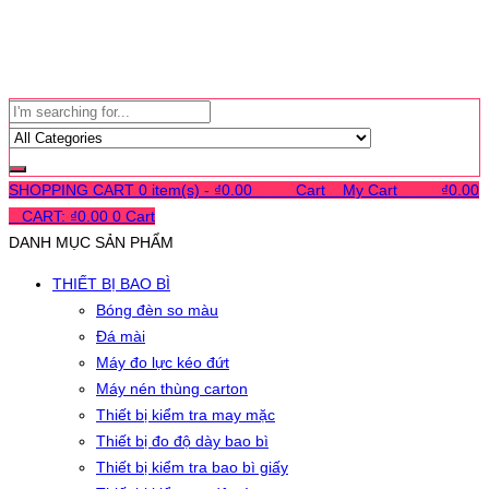
SHOPPING CART
0 item(s) -
₫
0.00
0
0
0
Cart
0
My Cart
0
0
0
₫
0.00
0
CART:
₫
0.00
0
Cart
DANH MỤC SẢN PHẨM
THIẾT BỊ BAO BÌ
Bóng đèn so màu
Đá mài
Máy đo lực kéo đứt
Máy nén thùng carton
Thiết bị kiểm tra may mặc
Thiết bị đo độ dày bao bì
Thiết bị kiểm tra bao bì giấy