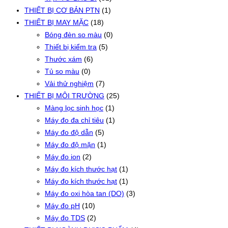
THIẾT BỊ CƠ BẢN PTN
(1)
THIẾT BỊ MAY MẶC
(18)
Bóng đèn so màu
(0)
Thiết bị kiểm tra
(5)
Thước xám
(6)
Tủ so màu
(0)
Vải thử nghiệm
(7)
THIẾT BỊ MÔI TRƯỜNG
(25)
Màng lọc sinh học
(1)
Máy đo đa chỉ tiêu
(1)
Máy đo độ dẫn
(5)
Máy đo độ mặn
(1)
Máy đo ion
(2)
Máy đo kích thước hạt
(1)
Máy đo kích thước hạt
(1)
Máy đo oxi hòa tan (DO)
(3)
Máy đo pH
(10)
Máy đo TDS
(2)