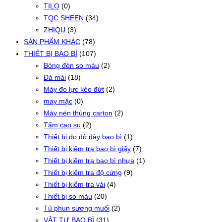
TILO
(0)
TQC SHEEN
(34)
ZHIQU
(3)
SẢN PHẨM KHÁC
(78)
THIẾT BỊ BAO BÌ
(107)
Bóng đèn so màu
(2)
Đá mài
(18)
Máy đo lực kéo đứt
(2)
may mặc
(0)
Máy nén thùng carton
(2)
Tấm cao su
(2)
Thiết bị đo độ dày bao bì
(1)
Thiết bị kiểm tra bao bì giấy
(7)
Thiết bị kiểm tra bao bì nhựa
(1)
Thiết bị kiểm tra độ cứng
(9)
Thiết bị kiểm tra vải
(4)
Thiết bị so màu
(20)
Tủ phun sương muối
(2)
VẬT TƯ BAO BÌ
(31)