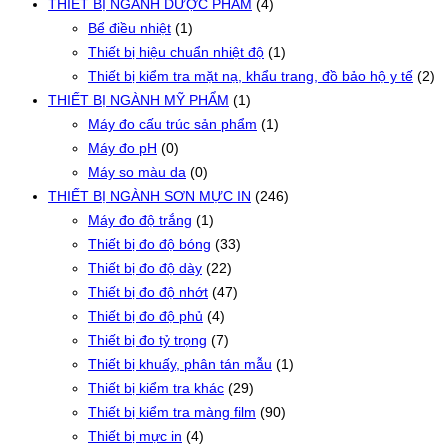
THIẾT BỊ NGÀNH DƯỢC PHẨM
(4)
Bể điều nhiệt
(1)
Thiết bị hiệu chuẩn nhiệt độ
(1)
Thiết bị kiểm tra mặt nạ, khẩu trang, đồ bảo hộ y tế
(2)
THIẾT BỊ NGÀNH MỸ PHẨM
(1)
Máy đo cấu trúc sản phẩm
(1)
Máy đo pH
(0)
Máy so màu da
(0)
THIẾT BỊ NGÀNH SƠN MỰC IN
(246)
Máy đo độ trắng
(1)
Thiết bị đo độ bóng
(33)
Thiết bị đo độ dày
(22)
Thiết bị đo độ nhớt
(47)
Thiết bị đo độ phủ
(4)
Thiết bị đo tỷ trọng
(7)
Thiết bị khuấy, phân tán mẫu
(1)
Thiết bị kiểm tra khác
(29)
Thiết bị kiểm tra màng film
(90)
Thiết bị mực in
(4)