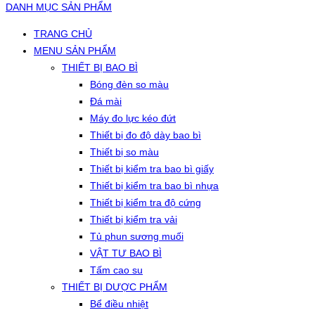
DANH MỤC SẢN PHẨM
TRANG CHỦ
MENU SẢN PHẨM
THIẾT BỊ BAO BÌ
Bóng đèn so màu
Đá mài
Máy đo lực kéo đứt
Thiết bị đo độ dày bao bì
Thiết bị so màu
Thiết bị kiểm tra bao bì giấy
Thiết bị kiểm tra bao bì nhựa
Thiết bị kiểm tra độ cứng
Thiết bị kiểm tra vải
Tủ phun sương muối
VẬT TƯ BAO BÌ
Tấm cao su
THIẾT BỊ DƯỢC PHẨM
Bể điều nhiệt