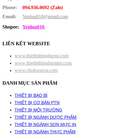
Phone:
094.936.0692 (Zalo)
Email:
Yenluu010@gmail.com
Shopee:
Yenluu010
LIÊN KẾT WEBSITE
www.thietbithinghiems.com
www.thietbithinghiemtot.com
www.chobuonvn.com
DANH MỤC SẢN PHẨM
THIẾT BỊ BAO BÌ
THIẾT BỊ CƠ BẢN PTN
THIẾT BỊ MÔI TRƯỜNG
THIẾT BỊ NGÀNH DƯỢC PHẨM
THIẾT BỊ NGÀNH SƠN MỰC IN
THIẾT BỊ NGÀNH THỰC PHẨM