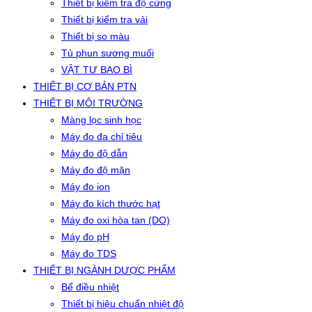
Thiết bị kiểm tra độ cứng
Thiết bị kiểm tra vải
Thiết bị so màu
Tủ phun sương muối
VẬT TƯ BAO BÌ
THIẾT BỊ CƠ BẢN PTN
THIẾT BỊ MÔI TRƯỜNG
Màng lọc sinh học
Máy đo đa chỉ tiêu
Máy đo độ dẫn
Máy đo độ mặn
Máy đo ion
Máy đo kích thước hạt
Máy đo oxi hòa tan (DO)
Máy đo pH
Máy đo TDS
THIẾT BỊ NGÀNH DƯỢC PHẨM
Bể điều nhiệt
Thiết bị hiệu chuẩn nhiệt độ