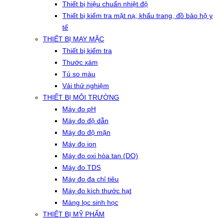
Thiết bị hiệu chuẩn nhiệt độ
Thiết bị kiểm tra mặt nạ, khẩu trang, đồ bảo hộ y
tế
THIẾT BỊ MAY MẶC
Thiết bị kiểm tra
Thước xám
Tủ so màu
Vải thử nghiệm
THIẾT BỊ MÔI TRƯỜNG
Máy đo pH
Máy đo độ dẫn
Máy đo độ mặn
Máy đo ion
Máy đo oxi hòa tan (DO)
Máy đo TDS
Máy đo đa chỉ tiêu
Máy đo kích thước hạt
Màng lọc sinh học
THIẾT BỊ MỸ PHẨM