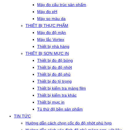
Máy đo cấu trúc sản phẩm
Máy đo pH
Máy so màu da
THIẾT BỊ THỰC PHẨM
Máy đo độ mặn
Máy lắc Vortex
Thiết bị nhà hàng
THIẾT BỊ SƠN MỰC IN
Thiết bị đo độ bóng
Thiết bị đo độ nhớt
Thiết bị đo độ phủ
Thiết bị đo tỷ trọng
Thiết bị kiểm tra màng film
Thiết bị kiểm tra khác
Thiết bị mực in
Tủ thử độ bền sản phẩm
TIN TỨC
Hướng dẫn cách chọn cốc đo độ nhớt phù hợp