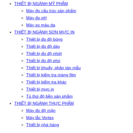
THIẾT BỊ NGÀNH MỸ PHẨM
Máy đo cấu trúc sản phẩm
Máy đo pH
Máy so màu da
THIẾT BỊ NGÀNH SƠN MỰC IN
Thiết bị đo độ bóng
Thiết bị đo độ dày
Thiết bị đo độ nhớt
Thiết bị đo độ phủ
Thiết bị khuấy, phân tán mẫu
Thiết bị kiểm tra màng film
Thiết bị kiểm tra khác
Thiết bị mực in
Tủ thử độ bền sản phẩm
THIẾT BỊ NGÀNH THỰC PHẨM
Máy đo độ mặn
Máy lắc Vortex
Thiết bị nhà hàng