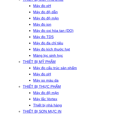
Máy đo pH
Máy đo độ dẫn
Máy đo độ mặn
Máy đo ion
Máy đo oxi hòa tan (DO)
Máy đo TDS
Máy đo đa chỉ tiêu
Máy đo kích thước hạt
Màng lọc sinh học
THIẾT BỊ MỸ PHẨM
Máy đo cấu trúc sản phẩm
Máy đo pH
Máy so màu da
THIẾT BỊ THỰC PHẨM
Máy đo độ mặn
Máy lắc Vortex
Thiết bị nhà hàng
THIẾT BỊ SƠN MỰC IN