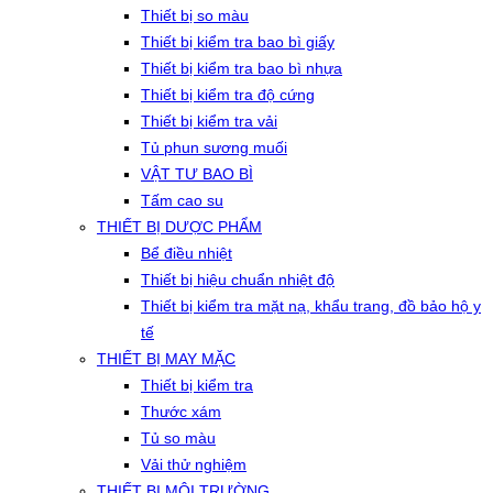
Thiết bị so màu
Thiết bị kiểm tra bao bì giấy
Thiết bị kiểm tra bao bì nhựa
Thiết bị kiểm tra độ cứng
Thiết bị kiểm tra vải
Tủ phun sương muối
VẬT TƯ BAO BÌ
Tấm cao su
THIẾT BỊ DƯỢC PHẨM
Bể điều nhiệt
Thiết bị hiệu chuẩn nhiệt độ
Thiết bị kiểm tra mặt nạ, khẩu trang, đồ bảo hộ y
tế
THIẾT BỊ MAY MẶC
Thiết bị kiểm tra
Thước xám
Tủ so màu
Vải thử nghiệm
THIẾT BỊ MÔI TRƯỜNG