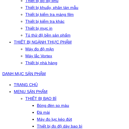
Thiết bị đo độ phủ
Thiết bị khuấy, phân tán mẫu
Thiết bị kiểm tra màng film
Thiết bị kiểm tra khác
Thiết bị mực in
Tủ thử độ bền sản phẩm
THIẾT BỊ NGÀNH THỰC PHẨM
Máy đo độ mặn
Máy lắc Vortex
Thiết bị nhà hàng
DANH MỤC SẢN PHẨM
TRANG CHỦ
MENU SẢN PHẨM
THIẾT BỊ BAO BÌ
Bóng đèn so màu
Đá mài
Máy đo lực kéo đứt
Thiết bị đo độ dày bao bì