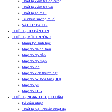
Thiết bị kiểm tra độ cứng
Thiết bị kiểm tra vải
Thiết bị so màu
Tủ phun sương muối
VẬT TƯ BAO BÌ
THIẾT BỊ CƠ BẢN PTN
THIẾT BỊ MÔI TRƯỜNG
Màng lọc sinh học
Máy đo đa chỉ tiêu
Máy đo độ dẫn
Máy đo độ mặn
Máy đo ion
Máy đo kích thước hạt
Máy đo oxi hòa tan (DO)
Máy đo pH
Máy đo TDS
THIẾT BỊ NGÀNH DƯỢC PHẨM
Bể điều nhiệt
Thiết bị hiệu chuẩn nhiệt độ