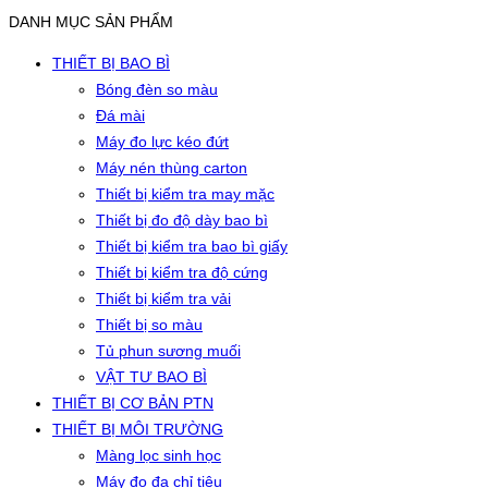
DANH MỤC SẢN PHẨM
THIẾT BỊ BAO BÌ
Bóng đèn so màu
Đá mài
Máy đo lực kéo đứt
Máy nén thùng carton
Thiết bị kiểm tra may mặc
Thiết bị đo độ dày bao bì
Thiết bị kiểm tra bao bì giấy
Thiết bị kiểm tra độ cứng
Thiết bị kiểm tra vải
Thiết bị so màu
Tủ phun sương muối
VẬT TƯ BAO BÌ
THIẾT BỊ CƠ BẢN PTN
THIẾT BỊ MÔI TRƯỜNG
Màng lọc sinh học
Máy đo đa chỉ tiêu