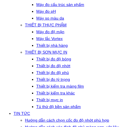
Máy đo cấu trúc sản phẩm
Máy đo pH
Máy so màu da
THIẾT BỊ THỰC PHẨM
Máy đo độ mặn
Máy lắc Vortex
Thiết bị nhà hàng
THIẾT BỊ SƠN MỰC IN
Thiết bị đo độ bóng
Thiết bị đo độ nhớt
Thiết bị đo độ phủ
Thiết bị đo tỷ trọng
Thiết bị kiểm tra màng film
Thiết bị kiểm tra khác
Thiết bị mực in
Tủ thử độ bền sản phẩm
TIN TỨC
Hướng dẫn cách chọn cốc đo độ nhớt phù hợp