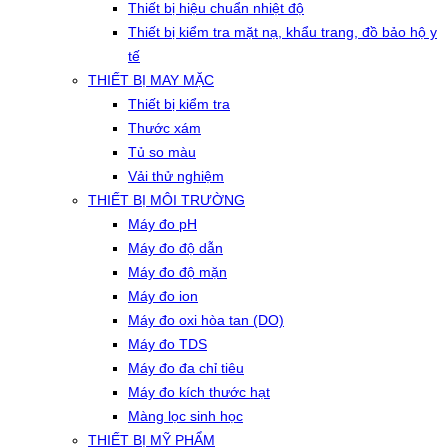
Thiết bị hiệu chuẩn nhiệt độ
Thiết bị kiểm tra mặt nạ, khẩu trang, đồ bảo hộ y
tế
THIẾT BỊ MAY MẶC
Thiết bị kiểm tra
Thước xám
Tủ so màu
Vải thử nghiệm
THIẾT BỊ MÔI TRƯỜNG
Máy đo pH
Máy đo độ dẫn
Máy đo độ mặn
Máy đo ion
Máy đo oxi hòa tan (DO)
Máy đo TDS
Máy đo đa chỉ tiêu
Máy đo kích thước hạt
Màng lọc sinh học
THIẾT BỊ MỸ PHẨM