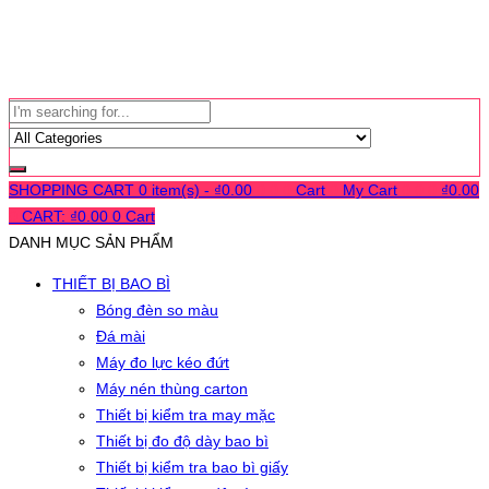
SHOPPING CART
0 item(s) -
₫
0.00
0
0
0
Cart
0
My Cart
0
0
0
₫
0.00
0
CART:
₫
0.00
0
Cart
DANH MỤC SẢN PHẨM
THIẾT BỊ BAO BÌ
Bóng đèn so màu
Đá mài
Máy đo lực kéo đứt
Máy nén thùng carton
Thiết bị kiểm tra may mặc
Thiết bị đo độ dày bao bì
Thiết bị kiểm tra bao bì giấy