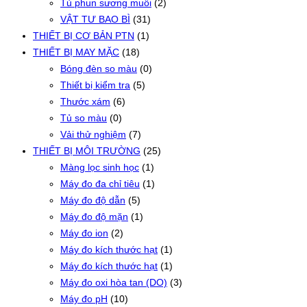
Tủ phun sương muối
(2)
VẬT TƯ BAO BÌ
(31)
THIẾT BỊ CƠ BẢN PTN
(1)
THIẾT BỊ MAY MẶC
(18)
Bóng đèn so màu
(0)
Thiết bị kiểm tra
(5)
Thước xám
(6)
Tủ so màu
(0)
Vải thử nghiệm
(7)
THIẾT BỊ MÔI TRƯỜNG
(25)
Màng lọc sinh học
(1)
Máy đo đa chỉ tiêu
(1)
Máy đo độ dẫn
(5)
Máy đo độ mặn
(1)
Máy đo ion
(2)
Máy đo kích thước hạt
(1)
Máy đo kích thước hạt
(1)
Máy đo oxi hòa tan (DO)
(3)
Máy đo pH
(10)