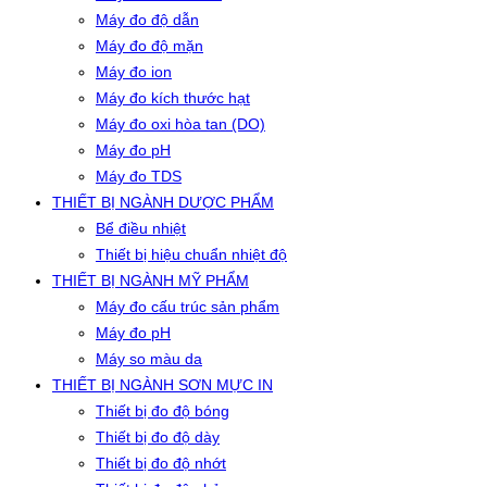
Máy đo độ dẫn
Máy đo độ mặn
Máy đo ion
Máy đo kích thước hạt
Máy đo oxi hòa tan (DO)
Máy đo pH
Máy đo TDS
THIẾT BỊ NGÀNH DƯỢC PHẨM
Bể điều nhiệt
Thiết bị hiệu chuẩn nhiệt độ
THIẾT BỊ NGÀNH MỸ PHẨM
Máy đo cấu trúc sản phẩm
Máy đo pH
Máy so màu da
THIẾT BỊ NGÀNH SƠN MỰC IN
Thiết bị đo độ bóng
Thiết bị đo độ dày
Thiết bị đo độ nhớt