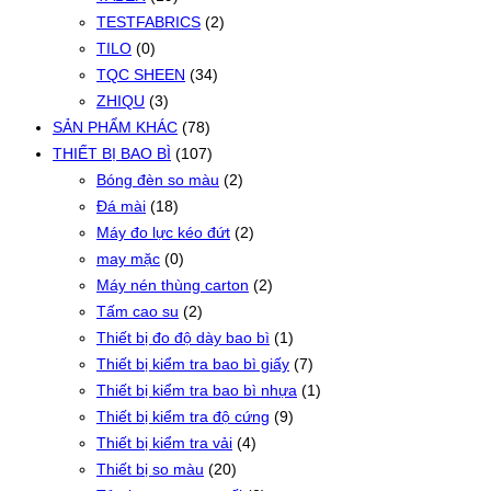
TESTFABRICS
(2)
TILO
(0)
TQC SHEEN
(34)
ZHIQU
(3)
SẢN PHẨM KHÁC
(78)
THIẾT BỊ BAO BÌ
(107)
Bóng đèn so màu
(2)
Đá mài
(18)
Máy đo lực kéo đứt
(2)
may mặc
(0)
Máy nén thùng carton
(2)
Tấm cao su
(2)
Thiết bị đo độ dày bao bì
(1)
Thiết bị kiểm tra bao bì giấy
(7)
Thiết bị kiểm tra bao bì nhựa
(1)
Thiết bị kiểm tra độ cứng
(9)
Thiết bị kiểm tra vải
(4)
Thiết bị so màu
(20)