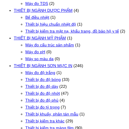
Máy đo TDS
(2)
THIẾT BỊ NGÀNH DƯỢC PHẨM
(4)
Bể điều nhiệt
(1)
Thiết bị hiệu chuẩn nhiệt độ
(1)
Thiết bị kiểm tra mặt nạ, khẩu trang, đồ bảo hộ y tế
(2)
THIẾT BỊ NGÀNH MỸ PHẨM
(1)
Máy đo cấu trúc sản phẩm
(1)
Máy đo pH
(0)
Máy so màu da
(0)
THIẾT BỊ NGÀNH SƠN MỰC IN
(246)
Máy đo độ trắng
(1)
Thiết bị đo độ bóng
(33)
Thiết bị đo độ dày
(22)
Thiết bị đo độ nhớt
(47)
Thiết bị đo độ phủ
(4)
Thiết bị đo tỷ trọng
(7)
Thiết bị khuấy, phân tán mẫu
(1)
Thiết bị kiểm tra khác
(29)
Thiết bị kiểm tra màng film
(90)