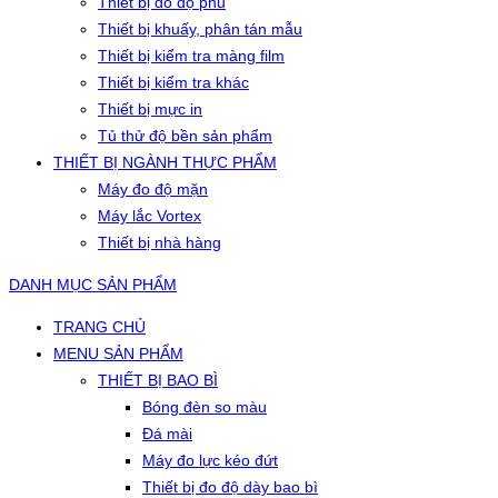
Thiết bị đo độ phủ
Thiết bị khuấy, phân tán mẫu
Thiết bị kiểm tra màng film
Thiết bị kiểm tra khác
Thiết bị mực in
Tủ thử độ bền sản phẩm
THIẾT BỊ NGÀNH THỰC PHẨM
Máy đo độ mặn
Máy lắc Vortex
Thiết bị nhà hàng
DANH MỤC SẢN PHẨM
TRANG CHỦ
MENU SẢN PHẨM
THIẾT BỊ BAO BÌ
Bóng đèn so màu
Đá mài
Máy đo lực kéo đứt
Thiết bị đo độ dày bao bì