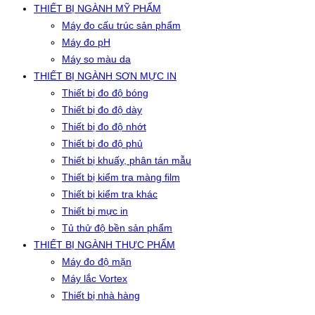
THIẾT BỊ NGÀNH MỸ PHẨM
Máy đo cấu trúc sản phẩm
Máy đo pH
Máy so màu da
THIẾT BỊ NGÀNH SƠN MỰC IN
Thiết bị đo độ bóng
Thiết bị đo độ dày
Thiết bị đo độ nhớt
Thiết bị đo độ phủ
Thiết bị khuấy, phân tán mẫu
Thiết bị kiểm tra màng film
Thiết bị kiểm tra khác
Thiết bị mực in
Tủ thử độ bền sản phẩm
THIẾT BỊ NGÀNH THỰC PHẨM
Máy đo độ mặn
Máy lắc Vortex
Thiết bị nhà hàng