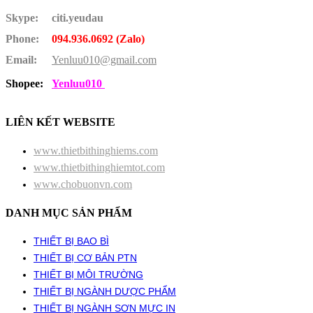
Skype:
citi.yeudau
Phone:
094.936.0692 (Zalo)
Email:
Yenluu010@gmail.com
Shopee:
Yenluu010
LIÊN KẾT WEBSITE
www.thietbithinghiems.com
www.thietbithinghiemtot.com
www.chobuonvn.com
DANH MỤC SẢN PHẨM
THIẾT BỊ BAO BÌ
THIẾT BỊ CƠ BẢN PTN
THIẾT BỊ MÔI TRƯỜNG
THIẾT BỊ NGÀNH DƯỢC PHẨM
THIẾT BỊ NGÀNH SƠN MỰC IN