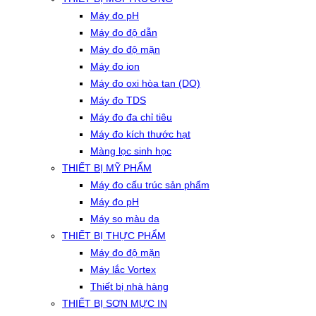
Máy đo pH
Máy đo độ dẫn
Máy đo độ mặn
Máy đo ion
Máy đo oxi hòa tan (DO)
Máy đo TDS
Máy đo đa chỉ tiêu
Máy đo kích thước hạt
Màng lọc sinh học
THIẾT BỊ MỸ PHẨM
Máy đo cấu trúc sản phẩm
Máy đo pH
Máy so màu da
THIẾT BỊ THỰC PHẨM
Máy đo độ mặn
Máy lắc Vortex
Thiết bị nhà hàng
THIẾT BỊ SƠN MỰC IN