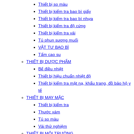
Thiết bị so màu
Thiết bị kiểm tra bao bì giấy
Thiết bị kiểm tra bao bì nhựa
Thiết bị kiểm tra độ cứng
Thiết bị kiểm tra vải
Tủ phun sương muối
VẬT TƯ BAO BÌ
Tấm cao su
THIẾT BỊ DƯỢC PHẨM
Bể điều nhiệt
Thiết bị hiệu chuẩn nhiệt độ
Thiết bị kiểm tra mặt nạ, khẩu trang, đồ bảo hộ y
tế
THIẾT BỊ MAY MẶC
Thiết bị kiểm tra
Thước xám
Tủ so màu
Vải thử nghiệm
THIẾT BỊ MÔI TRƯỜNG