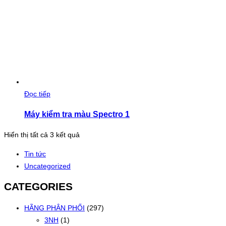
Đọc tiếp
Máy kiểm tra màu Spectro 1
Đã
Hiển thị tất cả 3 kết quả
sắp
Tin tức
xếp
Uncategorized
theo
mới
CATEGORIES
nhất
HÃNG PHÂN PHỐI
(297)
3NH
(1)