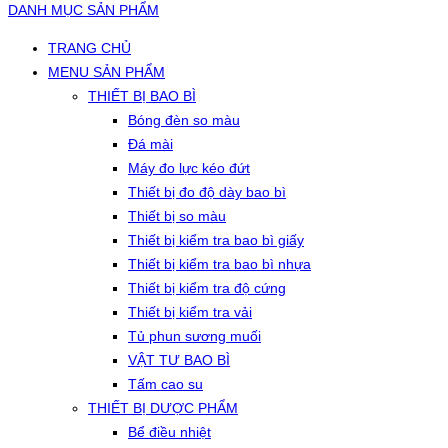
DANH MỤC SẢN PHẨM
TRANG CHỦ
MENU SẢN PHẨM
THIẾT BỊ BAO BÌ
Bóng đèn so màu
Đá mài
Máy đo lực kéo đứt
Thiết bị đo độ dày bao bì
Thiết bị so màu
Thiết bị kiểm tra bao bì giấy
Thiết bị kiểm tra bao bì nhựa
Thiết bị kiểm tra độ cứng
Thiết bị kiểm tra vải
Tủ phun sương muối
VẬT TƯ BAO BÌ
Tấm cao su
THIẾT BỊ DƯỢC PHẨM
Bể điều nhiệt