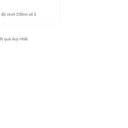
 độ nhớt 230ml số 5
Đọc tiếp
kết quả duy nhất