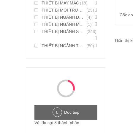
THIẾT BỊ MAY MẶC
(18)
THIẾT BỊ MÔI TRƯỜNG
(25)
Cốc đo
THIẾT BỊ NGÀNH DƯỢC PHẨM
(4)
THIẾT BỊ NGÀNH MỸ PHẨM
(1)
THIẾT BỊ NGÀNH SƠN MỰC IN
(246)
Hiển thị 
THIẾT BỊ NGÀNH THỰC PHẨM
(50)
Đọc tiếp
Vải đa sợi 8 thành phần