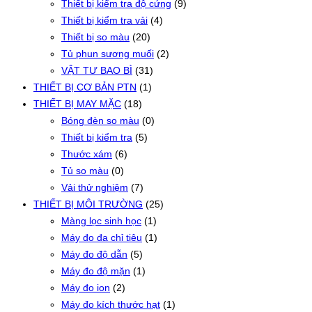
Thiết bị kiểm tra độ cứng
(9)
Thiết bị kiểm tra vải
(4)
Thiết bị so màu
(20)
Tủ phun sương muối
(2)
VẬT TƯ BAO BÌ
(31)
THIẾT BỊ CƠ BẢN PTN
(1)
THIẾT BỊ MAY MẶC
(18)
Bóng đèn so màu
(0)
Thiết bị kiểm tra
(5)
Thước xám
(6)
Tủ so màu
(0)
Vải thử nghiệm
(7)
THIẾT BỊ MÔI TRƯỜNG
(25)
Màng lọc sinh học
(1)
Máy đo đa chỉ tiêu
(1)
Máy đo độ dẫn
(5)
Máy đo độ mặn
(1)
Máy đo ion
(2)
Máy đo kích thước hạt
(1)