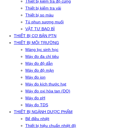
Thiết bị kiểm tra độ cứng
Thiết bị kiểm tra vải
Thiết bị so màu
Tủ phun sương muối
VẬT TƯ BAO BÌ
THIẾT BỊ CƠ BẢN PTN
THIẾT BỊ MÔI TRƯỜNG
Màng lọc sinh học
Máy đo đa chỉ tiêu
Máy đo độ dẫn
Máy đo độ mặn
Máy đo ion
Máy đo kích thước hạt
Máy đo oxi hòa tan (DO)
Máy đo pH
Máy đo TDS
THIẾT BỊ NGÀNH DƯỢC PHẨM
Bể điều nhiệt
Thiết bị hiệu chuẩn nhiệt độ