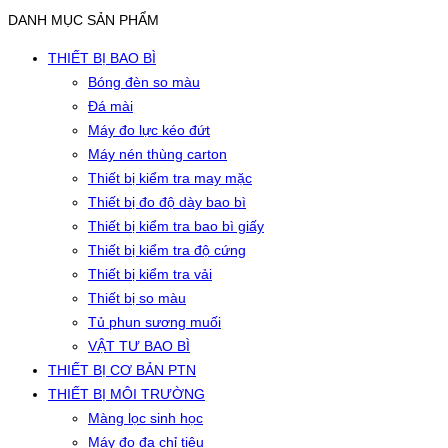
DANH MỤC SẢN PHẨM
THIẾT BỊ BAO BÌ
Bóng đèn so màu
Đá mài
Máy đo lực kéo đứt
Máy nén thùng carton
Thiết bị kiểm tra may mặc
Thiết bị đo độ dày bao bì
Thiết bị kiểm tra bao bì giấy
Thiết bị kiểm tra độ cứng
Thiết bị kiểm tra vải
Thiết bị so màu
Tủ phun sương muối
VẬT TƯ BAO BÌ
THIẾT BỊ CƠ BẢN PTN
THIẾT BỊ MÔI TRƯỜNG
Màng lọc sinh học
Máy đo đa chỉ tiêu