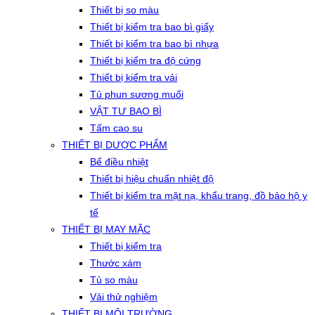
Thiết bị so màu
Thiết bị kiểm tra bao bì giấy
Thiết bị kiểm tra bao bì nhựa
Thiết bị kiểm tra độ cứng
Thiết bị kiểm tra vải
Tủ phun sương muối
VẬT TƯ BAO BÌ
Tấm cao su
THIẾT BỊ DƯỢC PHẨM
Bể điều nhiệt
Thiết bị hiệu chuẩn nhiệt độ
Thiết bị kiểm tra mặt nạ, khẩu trang, đồ bảo hộ y
tế
THIẾT BỊ MAY MẶC
Thiết bị kiểm tra
Thước xám
Tủ so màu
Vải thử nghiệm
THIẾT BỊ MÔI TRƯỜNG