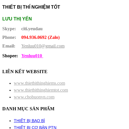
THIẾT BỊ THÍ NGHIỆM TỐT
LƯU THỊ YẾN
Skype:
citi.yeudau
Phone:
094.936.0692 (Zalo)
Email:
Yenluu010@gmail.com
Shopee:
Yenluu010
LIÊN KẾT WEBSITE
www.thietbithinghiems.com
www.thietbithinghiemtot.com
www.chobuonvn.com
DANH MỤC SẢN PHẨM
THIẾT BỊ BAO BÌ
THIẾT BỊ CƠ BẢN PTN