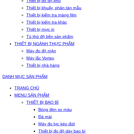
Thiết bị đo độ phủ
Thiết bị khuấy, phân tán mẫu
Thiết bị kiểm tra màng film
Thiết bị kiểm tra khác
Thiết bị mực in
Tủ thử độ bền sản phẩm
THIẾT BỊ NGÀNH THỰC PHẨM
Máy đo độ mặn
Máy lắc Vortex
Thiết bị nhà hàng
DANH MỤC SẢN PHẨM
TRANG CHỦ
MENU SẢN PHẨM
THIẾT BỊ BAO BÌ
Bóng đèn so màu
Đá mài
Máy đo lực kéo đứt
Thiết bị đo độ dày bao bì