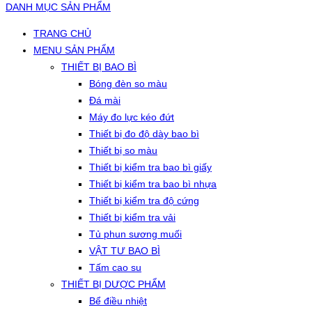
DANH MỤC SẢN PHẨM
TRANG CHỦ
MENU SẢN PHẨM
THIẾT BỊ BAO BÌ
Bóng đèn so màu
Đá mài
Máy đo lực kéo đứt
Thiết bị đo độ dày bao bì
Thiết bị so màu
Thiết bị kiểm tra bao bì giấy
Thiết bị kiểm tra bao bì nhựa
Thiết bị kiểm tra độ cứng
Thiết bị kiểm tra vải
Tủ phun sương muối
VẬT TƯ BAO BÌ
Tấm cao su
THIẾT BỊ DƯỢC PHẨM
Bể điều nhiệt