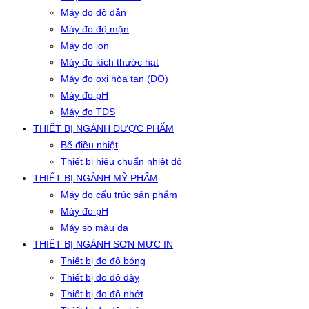
Máy đo độ dẫn
Máy đo độ mặn
Máy đo ion
Máy đo kích thước hạt
Máy đo oxi hòa tan (DO)
Máy đo pH
Máy đo TDS
THIẾT BỊ NGÀNH DƯỢC PHẨM
Bể điều nhiệt
Thiết bị hiệu chuẩn nhiệt độ
THIẾT BỊ NGÀNH MỸ PHẨM
Máy đo cấu trúc sản phẩm
Máy đo pH
Máy so màu da
THIẾT BỊ NGÀNH SƠN MỰC IN
Thiết bị đo độ bóng
Thiết bị đo độ dày
Thiết bị đo độ nhớt