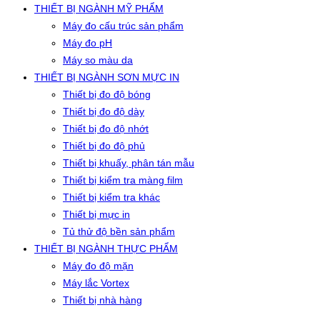
THIẾT BỊ NGÀNH MỸ PHẨM
Máy đo cấu trúc sản phẩm
Máy đo pH
Máy so màu da
THIẾT BỊ NGÀNH SƠN MỰC IN
Thiết bị đo độ bóng
Thiết bị đo độ dày
Thiết bị đo độ nhớt
Thiết bị đo độ phủ
Thiết bị khuấy, phân tán mẫu
Thiết bị kiểm tra màng film
Thiết bị kiểm tra khác
Thiết bị mực in
Tủ thử độ bền sản phẩm
THIẾT BỊ NGÀNH THỰC PHẨM
Máy đo độ mặn
Máy lắc Vortex
Thiết bị nhà hàng