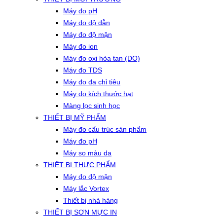
Máy đo pH
Máy đo độ dẫn
Máy đo độ mặn
Máy đo ion
Máy đo oxi hòa tan (DO)
Máy đo TDS
Máy đo đa chỉ tiêu
Máy đo kích thước hạt
Màng lọc sinh học
THIẾT BỊ MỸ PHẨM
Máy đo cấu trúc sản phẩm
Máy đo pH
Máy so màu da
THIẾT BỊ THỰC PHẨM
Máy đo độ mặn
Máy lắc Vortex
Thiết bị nhà hàng
THIẾT BỊ SƠN MỰC IN