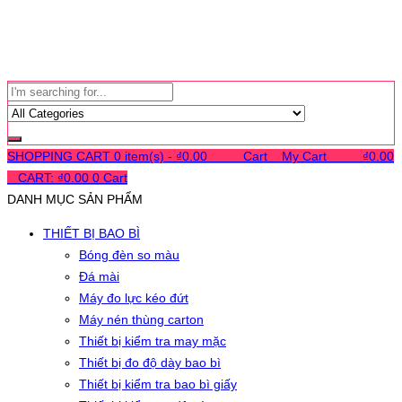
SHOPPING CART
0 item(s) -
₫
0.00
0
0
0
Cart
0
My Cart
0
0
0
₫
0.00
0
CART:
₫
0.00
0
Cart
DANH MỤC SẢN PHẨM
THIẾT BỊ BAO BÌ
Bóng đèn so màu
Đá mài
Máy đo lực kéo đứt
Máy nén thùng carton
Thiết bị kiểm tra may mặc
Thiết bị đo độ dày bao bì
Thiết bị kiểm tra bao bì giấy