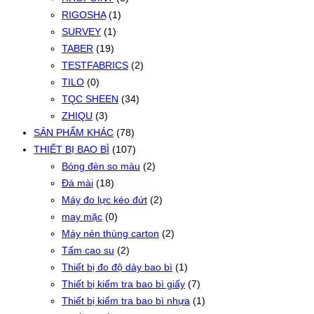
RIGOSHA
(1)
SURVEY
(1)
TABER
(19)
TESTFABRICS
(2)
TILO
(0)
TQC SHEEN
(34)
ZHIQU
(3)
SẢN PHẨM KHÁC
(78)
THIẾT BỊ BAO BÌ
(107)
Bóng đèn so màu
(2)
Đá mài
(18)
Máy đo lực kéo đứt
(2)
may mặc
(0)
Máy nén thùng carton
(2)
Tấm cao su
(2)
Thiết bị đo độ dày bao bì
(1)
Thiết bị kiểm tra bao bì giấy
(7)
Thiết bị kiểm tra bao bì nhựa
(1)