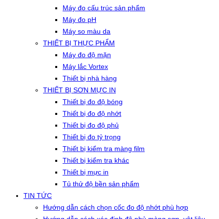
Máy đo cấu trúc sản phẩm
Máy đo pH
Máy so màu da
THIẾT BỊ THỰC PHẨM
Máy đo độ mặn
Máy lắc Vortex
Thiết bị nhà hàng
THIẾT BỊ SƠN MỰC IN
Thiết bị đo độ bóng
Thiết bị đo độ nhớt
Thiết bị đo độ phủ
Thiết bị đo tỷ trọng
Thiết bị kiểm tra màng film
Thiết bị kiểm tra khác
Thiết bị mực in
Tủ thử độ bền sản phẩm
TIN TỨC
Hướng dẫn cách chọn cốc đo độ nhớt phù hợp