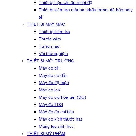
Thiết bị hiệu chuẩn nhiệt độ
Thiết bị kiểm tra mặt nạ, khẩu trang, đồ bảo hộ y
tế
THIẾT BỊ MAY MẶC
Thiết bị kiểm tra
Thước xám
Tủ so màu
Vải thử nghiệm
THIẾT BỊ MÔI TRƯỜNG
Máy đo pH
Máy đo độ dẫn
Máy đo độ mặn
Máy đo ion
Máy đo oxi hòa tan (DO)
Máy đo TDS
Máy đo đa chỉ tiêu
Máy đo kích thước hạt
Màng lọc sinh học
THIẾT BỊ MỸ PHẨM