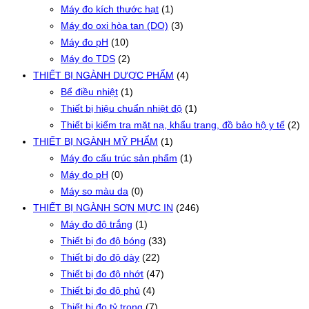
Máy đo kích thước hạt
(1)
Máy đo oxi hòa tan (DO)
(3)
Máy đo pH
(10)
Máy đo TDS
(2)
THIẾT BỊ NGÀNH DƯỢC PHẨM
(4)
Bể điều nhiệt
(1)
Thiết bị hiệu chuẩn nhiệt độ
(1)
Thiết bị kiểm tra mặt nạ, khẩu trang, đồ bảo hộ y tế
(2)
THIẾT BỊ NGÀNH MỸ PHẨM
(1)
Máy đo cấu trúc sản phẩm
(1)
Máy đo pH
(0)
Máy so màu da
(0)
THIẾT BỊ NGÀNH SƠN MỰC IN
(246)
Máy đo độ trắng
(1)
Thiết bị đo độ bóng
(33)
Thiết bị đo độ dày
(22)
Thiết bị đo độ nhớt
(47)
Thiết bị đo độ phủ
(4)
Thiết bị đo tỷ trọng
(7)