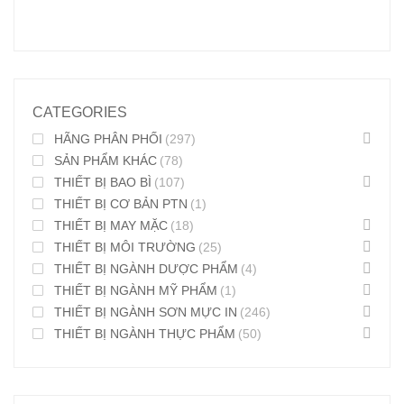
CATEGORIES
HÃNG PHÂN PHỐI
(297)
SẢN PHẨM KHÁC
(78)
THIẾT BỊ BAO BÌ
(107)
THIẾT BỊ CƠ BẢN PTN
(1)
THIẾT BỊ MAY MẶC
(18)
THIẾT BỊ MÔI TRƯỜNG
(25)
THIẾT BỊ NGÀNH DƯỢC PHẨM
(4)
THIẾT BỊ NGÀNH MỸ PHẨM
(1)
THIẾT BỊ NGÀNH SƠN MỰC IN
(246)
THIẾT BỊ NGÀNH THỰC PHẨM
(50)