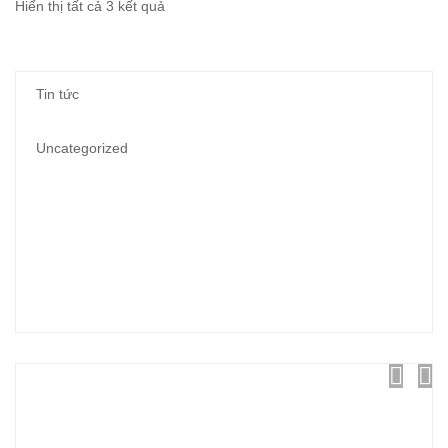
Đã
Hiển thị tất cả 3 kết quả
sắp
xếp
Tin tức
theo
mới
Uncategorized
nhất