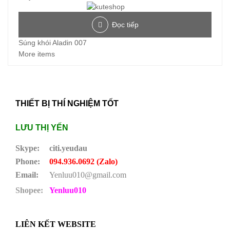
Đọc tiếp
Súng khói Aladin 007
More items
THIẾT BỊ THÍ NGHIỆM TỐT
LƯU THỊ YẾN
Skype:
citi.yeudau
Phone:
094.936.0692 (Zalo)
Email:
Yenluu010@gmail.com
Shopee:
Yenluu010
LIÊN KẾT WEBSITE