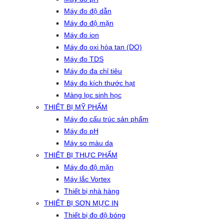
Máy đo độ dẫn
Máy đo độ mặn
Máy đo ion
Máy đo oxi hòa tan (DO)
Máy đo TDS
Máy đo đa chỉ tiêu
Máy đo kích thước hạt
Màng lọc sinh học
THIẾT BỊ MỸ PHẨM
Máy đo cấu trúc sản phẩm
Máy đo pH
Máy so màu da
THIẾT BỊ THỰC PHẨM
Máy đo độ mặn
Máy lắc Vortex
Thiết bị nhà hàng
THIẾT BỊ SƠN MỰC IN
Thiết bị đo độ bóng