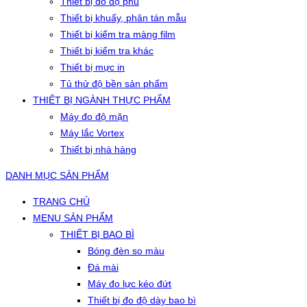
Thiết bị đo độ phủ
Thiết bị khuấy, phân tán mẫu
Thiết bị kiểm tra màng film
Thiết bị kiểm tra khác
Thiết bị mực in
Tủ thử độ bền sản phẩm
THIẾT BỊ NGÀNH THỰC PHẨM
Máy đo độ mặn
Máy lắc Vortex
Thiết bị nhà hàng
DANH MỤC SẢN PHẨM
TRANG CHỦ
MENU SẢN PHẨM
THIẾT BỊ BAO BÌ
Bóng đèn so màu
Đá mài
Máy đo lực kéo đứt
Thiết bị đo độ dày bao bì