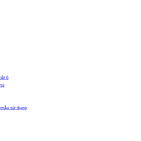
ắt ô
phủ
 mẫu sử dụng