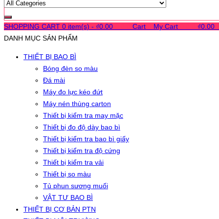
SHOPPING CART
0 item(s) -
₫
0.00
0
0
0
Cart
0
My Cart
0
0
0
₫
0.00
DANH MỤC SẢN PHẨM
THIẾT BỊ BAO BÌ
Bóng đèn so màu
Đá mài
Máy đo lực kéo đứt
Máy nén thùng carton
Thiết bị kiểm tra may mặc
Thiết bị đo độ dày bao bì
Thiết bị kiểm tra bao bì giấy
Thiết bị kiểm tra độ cứng
Thiết bị kiểm tra vải
Thiết bị so màu
Tủ phun sương muối
VẬT TƯ BAO BÌ
THIẾT BỊ CƠ BẢN PTN