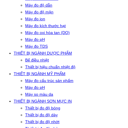
Máy đo độ dẫn
Máy đo độ mặn
Máy đo ion
Máy đo kích thước hạt
Máy đo oxi hòa tan (DO)
Máy đo pH
Máy đo TDS
THIẾT BỊ NGÀNH DƯỢC PHẨM
Bể điều nhiệt
Thiết bị hiệu chuẩn nhiệt độ
THIẾT BỊ NGÀNH MỸ PHẨM
Máy đo cấu trúc sản phẩm
Máy đo pH
Máy so màu da
THIẾT BỊ NGÀNH SƠN MỰC IN
Thiết bị đo độ bóng
Thiết bị đo độ dày
Thiết bị đo độ nhớt