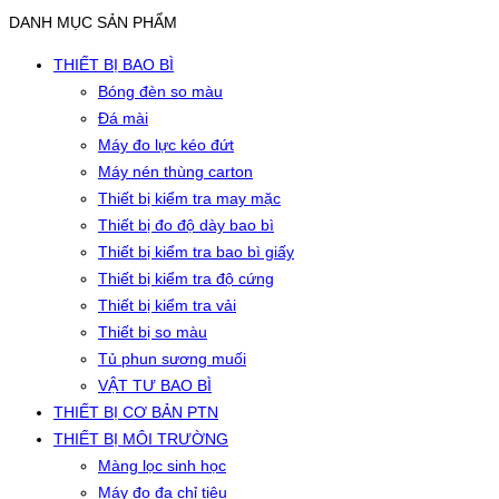
DANH MỤC SẢN PHẨM
THIẾT BỊ BAO BÌ
Bóng đèn so màu
Đá mài
Máy đo lực kéo đứt
Máy nén thùng carton
Thiết bị kiểm tra may mặc
Thiết bị đo độ dày bao bì
Thiết bị kiểm tra bao bì giấy
Thiết bị kiểm tra độ cứng
Thiết bị kiểm tra vải
Thiết bị so màu
Tủ phun sương muối
VẬT TƯ BAO BÌ
THIẾT BỊ CƠ BẢN PTN
THIẾT BỊ MÔI TRƯỜNG
Màng lọc sinh học
Máy đo đa chỉ tiêu