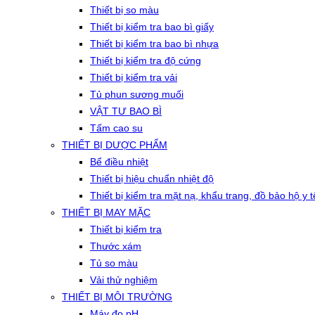
Thiết bị so màu
Thiết bị kiểm tra bao bì giấy
Thiết bị kiểm tra bao bì nhựa
Thiết bị kiểm tra độ cứng
Thiết bị kiểm tra vải
Tủ phun sương muối
VẬT TƯ BAO BÌ
Tấm cao su
THIẾT BỊ DƯỢC PHẨM
Bể điều nhiệt
Thiết bị hiệu chuẩn nhiệt độ
Thiết bị kiểm tra mặt nạ, khẩu trang, đồ bảo hộ y t
THIẾT BỊ MAY MẶC
Thiết bị kiểm tra
Thước xám
Tủ so màu
Vải thử nghiệm
THIẾT BỊ MÔI TRƯỜNG
Máy đo pH