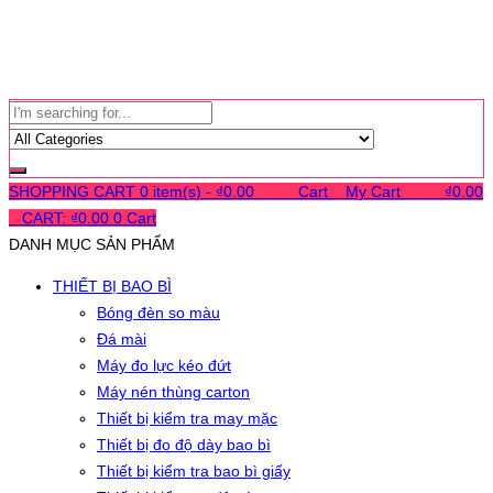
SHOPPING CART
0 item(s) -
₫
0.00
0
0
0
Cart
0
My Cart
0
0
0
₫
0.00
0
CART:
₫
0.00
0
Cart
DANH MỤC SẢN PHẨM
THIẾT BỊ BAO BÌ
Bóng đèn so màu
Đá mài
Máy đo lực kéo đứt
Máy nén thùng carton
Thiết bị kiểm tra may mặc
Thiết bị đo độ dày bao bì
Thiết bị kiểm tra bao bì giấy