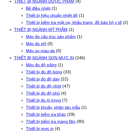
THIẾT BỊ NGÀNH DƯỢC PHẨM
(4)
Bể điều nhiệt
(1)
Thiết bị hiệu chuẩn nhiệt độ
(1)
Thiết bị kiểm tra mặt nạ, khẩu trang, đồ bảo hộ y tế
(2)
THIẾT BỊ NGÀNH MỸ PHẨM
(1)
Máy đo cấu trúc sản phẩm
(1)
Máy đo pH
(0)
Máy so màu da
(0)
THIẾT BỊ NGÀNH SƠN MỰC IN
(246)
Máy đo độ trắng
(1)
Thiết bị đo độ bóng
(33)
Thiết bị đo độ dày
(22)
Thiết bị đo độ nhớt
(47)
Thiết bị đo độ phủ
(4)
Thiết bị đo tỷ trọng
(7)
Thiết bị khuấy, phân tán mẫu
(1)
Thiết bị kiểm tra khác
(29)
Thiết bị kiểm tra màng film
(90)
Thiết bị mực in
(4)