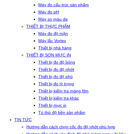
Máy đo cấu trúc sản phẩm
Máy đo pH
Máy so màu da
THIẾT BỊ THỰC PHẨM
Máy đo độ mặn
Máy lắc Vortex
Thiết bị nhà hàng
THIẾT BỊ SƠN MỰC IN
Thiết bị đo độ bóng
Thiết bị đo độ nhớt
Thiết bị đo độ phủ
Thiết bị đo tỷ trọng
Thiết bị kiểm tra màng film
Thiết bị kiểm tra khác
Thiết bị mực in
Tủ thử độ bền sản phẩm
TIN TỨC
Hướng dẫn cách chọn cốc đo độ nhớt phù hợp