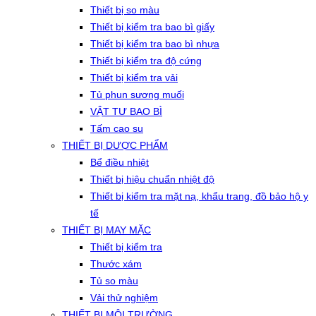
Thiết bị so màu
Thiết bị kiểm tra bao bì giấy
Thiết bị kiểm tra bao bì nhựa
Thiết bị kiểm tra độ cứng
Thiết bị kiểm tra vải
Tủ phun sương muối
VẬT TƯ BAO BÌ
Tấm cao su
THIẾT BỊ DƯỢC PHẨM
Bể điều nhiệt
Thiết bị hiệu chuẩn nhiệt độ
Thiết bị kiểm tra mặt nạ, khẩu trang, đồ bảo hộ y
tế
THIẾT BỊ MAY MẶC
Thiết bị kiểm tra
Thước xám
Tủ so màu
Vải thử nghiệm
THIẾT BỊ MÔI TRƯỜNG