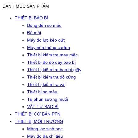
DANH MỤC SẢN PHẨM
THIẾT BỊ BAO BÌ
Bóng đèn so màu
Đá mài
Máy đo lực kéo đứt
Máy nén thùng carton
Thiết bị kiểm tra may mặc
Thiết bị đo độ dày bao bì
Thiết bị kiểm tra bao bì giấy
Thiết bị kiểm tra độ cứng
Thiết bị kiểm tra vải
Thiết bị so màu
Tủ phun sương muối
VẬT TƯ BAO BÌ
THIẾT BỊ CƠ BẢN PTN
THIẾT BỊ MÔI TRƯỜNG
Màng lọc sinh học
Máy đo đa chỉ tiêu