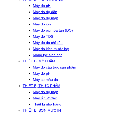
Máy đo pH
Máy đo độ dẫn
Máy đo độ mặn
Máy đo ion
Máy đo oxi hòa tan (DO)
Máy đo TDS
Máy đo đa chỉ tiêu
Máy đo kích thước hạt
Màng lọc sinh học
THIẾT BỊ MỸ PHẨM
Máy đo cấu trúc sản phẩm
Máy đo pH
Máy so màu da
THIẾT BỊ THỰC PHẨM
Máy đo độ mặn
Máy lắc Vortex
Thiết bị nhà hàng
THIẾT BỊ SƠN MỰC IN