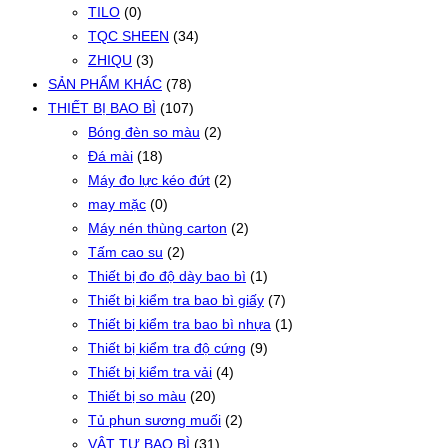
TILO
(0)
TQC SHEEN
(34)
ZHIQU
(3)
SẢN PHẨM KHÁC
(78)
THIẾT BỊ BAO BÌ
(107)
Bóng đèn so màu
(2)
Đá mài
(18)
Máy đo lực kéo đứt
(2)
may mặc
(0)
Máy nén thùng carton
(2)
Tấm cao su
(2)
Thiết bị đo độ dày bao bì
(1)
Thiết bị kiểm tra bao bì giấy
(7)
Thiết bị kiểm tra bao bì nhựa
(1)
Thiết bị kiểm tra độ cứng
(9)
Thiết bị kiểm tra vải
(4)
Thiết bị so màu
(20)
Tủ phun sương muối
(2)
VẬT TƯ BAO BÌ
(31)