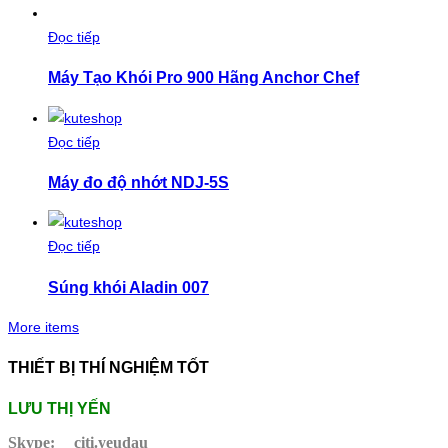
Đọc tiếp
Máy Tạo Khói Pro 900 Hãng Anchor Chef
Đọc tiếp
Máy đo độ nhớt NDJ-5S
Đọc tiếp
Súng khói Aladin 007
More items
THIẾT BỊ THÍ NGHIỆM TỐT
LƯU THỊ YẾN
Skype:
citi.yeudau