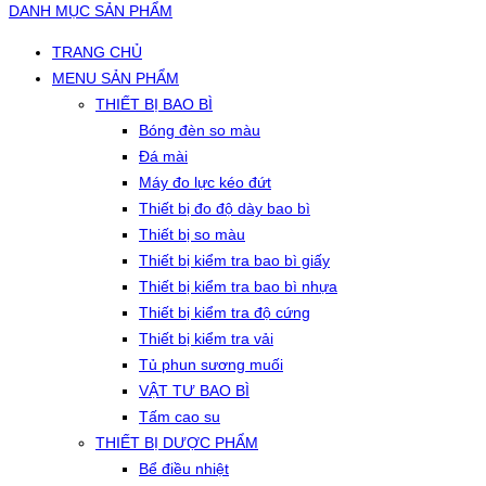
DANH MỤC SẢN PHẨM
TRANG CHỦ
MENU SẢN PHẨM
THIẾT BỊ BAO BÌ
Bóng đèn so màu
Đá mài
Máy đo lực kéo đứt
Thiết bị đo độ dày bao bì
Thiết bị so màu
Thiết bị kiểm tra bao bì giấy
Thiết bị kiểm tra bao bì nhựa
Thiết bị kiểm tra độ cứng
Thiết bị kiểm tra vải
Tủ phun sương muối
VẬT TƯ BAO BÌ
Tấm cao su
THIẾT BỊ DƯỢC PHẨM
Bể điều nhiệt