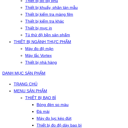
Thiết bị đo độ phủ
Thiết bị khuấy, phân tán mẫu
Thiết bị kiểm tra màng film
Thiết bị kiểm tra khác
Thiết bị mực in
Tủ thử độ bền sản phẩm
THIẾT BỊ NGÀNH THỰC PHẨM
Máy đo độ mặn
Máy lắc Vortex
Thiết bị nhà hàng
DANH MỤC SẢN PHẨM
TRANG CHỦ
MENU SẢN PHẨM
THIẾT BỊ BAO BÌ
Bóng đèn so màu
Đá mài
Máy đo lực kéo đứt
Thiết bị đo độ dày bao bì