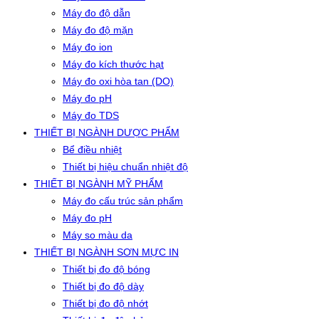
Máy đo độ dẫn
Máy đo độ mặn
Máy đo ion
Máy đo kích thước hạt
Máy đo oxi hòa tan (DO)
Máy đo pH
Máy đo TDS
THIẾT BỊ NGÀNH DƯỢC PHẨM
Bể điều nhiệt
Thiết bị hiệu chuẩn nhiệt độ
THIẾT BỊ NGÀNH MỸ PHẨM
Máy đo cấu trúc sản phẩm
Máy đo pH
Máy so màu da
THIẾT BỊ NGÀNH SƠN MỰC IN
Thiết bị đo độ bóng
Thiết bị đo độ dày
Thiết bị đo độ nhớt