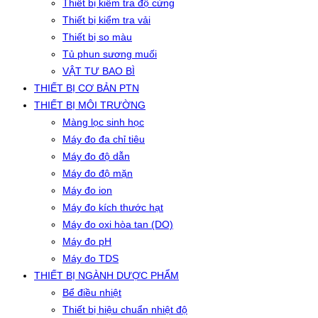
Thiết bị kiểm tra độ cứng
Thiết bị kiểm tra vải
Thiết bị so màu
Tủ phun sương muối
VẬT TƯ BAO BÌ
THIẾT BỊ CƠ BẢN PTN
THIẾT BỊ MÔI TRƯỜNG
Màng lọc sinh học
Máy đo đa chỉ tiêu
Máy đo độ dẫn
Máy đo độ mặn
Máy đo ion
Máy đo kích thước hạt
Máy đo oxi hòa tan (DO)
Máy đo pH
Máy đo TDS
THIẾT BỊ NGÀNH DƯỢC PHẨM
Bể điều nhiệt
Thiết bị hiệu chuẩn nhiệt độ