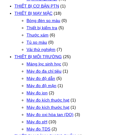
THIẾT BỊ CƠ BẢN PTN
(1)
THIẾT BỊ MAY MẶC
(18)
Bóng đèn so màu
(0)
Thiết bị kiểm tra
(5)
Thước xám
(6)
Tủ so màu
(0)
Vải thử nghiệm
(7)
THIẾT BỊ MÔI TRƯỜNG
(25)
Màng lọc sinh học
(1)
Máy đo đa chỉ tiêu
(1)
Máy đo độ dẫn
(5)
Máy đo độ mặn
(1)
Máy đo ion
(2)
Máy đo kích thước hạt
(1)
Máy đo kích thước hạt
(1)
Máy đo oxi hòa tan (DO)
(3)
Máy đo pH
(10)
Máy đo TDS
(2)