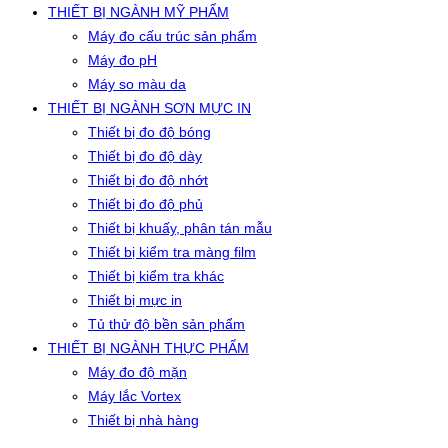
THIẾT BỊ NGÀNH MỸ PHẨM
Máy đo cấu trúc sản phẩm
Máy đo pH
Máy so màu da
THIẾT BỊ NGÀNH SƠN MỰC IN
Thiết bị đo độ bóng
Thiết bị đo độ dày
Thiết bị đo độ nhớt
Thiết bị đo độ phủ
Thiết bị khuấy, phân tán mẫu
Thiết bị kiểm tra màng film
Thiết bị kiểm tra khác
Thiết bị mực in
Tủ thử độ bền sản phẩm
THIẾT BỊ NGÀNH THỰC PHẨM
Máy đo độ mặn
Máy lắc Vortex
Thiết bị nhà hàng