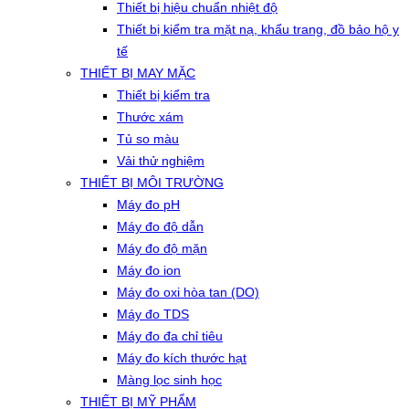
Thiết bị hiệu chuẩn nhiệt độ
Thiết bị kiểm tra mặt nạ, khẩu trang, đồ bảo hộ y
tế
THIẾT BỊ MAY MẶC
Thiết bị kiểm tra
Thước xám
Tủ so màu
Vải thử nghiệm
THIẾT BỊ MÔI TRƯỜNG
Máy đo pH
Máy đo độ dẫn
Máy đo độ mặn
Máy đo ion
Máy đo oxi hòa tan (DO)
Máy đo TDS
Máy đo đa chỉ tiêu
Máy đo kích thước hạt
Màng lọc sinh học
THIẾT BỊ MỸ PHẨM