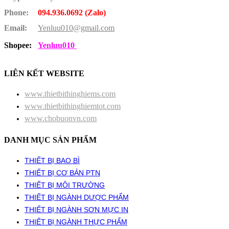
Phone:
094.936.0692 (Zalo)
Email:
Yenluu010@gmail.com
Shopee:
Yenluu010
LIÊN KẾT WEBSITE
www.thietbithinghiems.com
www.thietbithinghiemtot.com
www.chobuonvn.com
DANH MỤC SẢN PHẨM
THIẾT BỊ BAO BÌ
THIẾT BỊ CƠ BẢN PTN
THIẾT BỊ MÔI TRƯỜNG
THIẾT BỊ NGÀNH DƯỢC PHẨM
THIẾT BỊ NGÀNH SƠN MỰC IN
THIẾT BỊ NGÀNH THỰC PHẨM