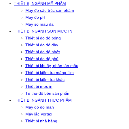
THIẾT BỊ NGÀNH MỸ PHẨM
Máy đo cấu trúc sản phẩm
Máy đo pH
Máy so màu da
THIẾT BỊ NGÀNH SƠN MỰC IN
Thiết bị đo độ bóng
Thiết bị đo độ dày
Thiết bị đo độ nhớt
Thiết bị đo độ phủ
Thiết bị khuấy, phân tán mẫu
Thiết bị kiểm tra màng film
Thiết bị kiểm tra khác
Thiết bị mực in
Tủ thử độ bền sản phẩm
THIẾT BỊ NGÀNH THỰC PHẨM
Máy đo độ mặn
Máy lắc Vortex
Thiết bị nhà hàng