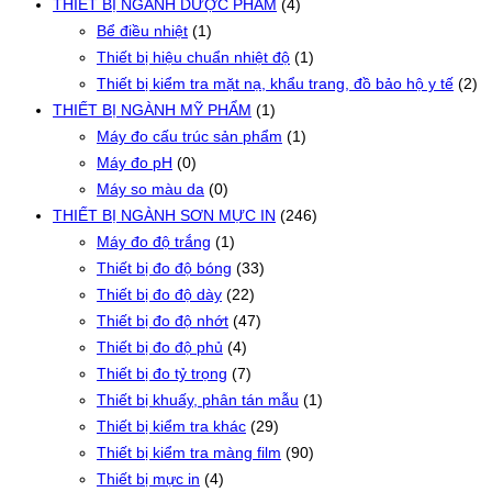
THIẾT BỊ NGÀNH DƯỢC PHẨM
(4)
Bể điều nhiệt
(1)
Thiết bị hiệu chuẩn nhiệt độ
(1)
Thiết bị kiểm tra mặt nạ, khẩu trang, đồ bảo hộ y tế
(2)
THIẾT BỊ NGÀNH MỸ PHẨM
(1)
Máy đo cấu trúc sản phẩm
(1)
Máy đo pH
(0)
Máy so màu da
(0)
THIẾT BỊ NGÀNH SƠN MỰC IN
(246)
Máy đo độ trắng
(1)
Thiết bị đo độ bóng
(33)
Thiết bị đo độ dày
(22)
Thiết bị đo độ nhớt
(47)
Thiết bị đo độ phủ
(4)
Thiết bị đo tỷ trọng
(7)
Thiết bị khuấy, phân tán mẫu
(1)
Thiết bị kiểm tra khác
(29)
Thiết bị kiểm tra màng film
(90)
Thiết bị mực in
(4)