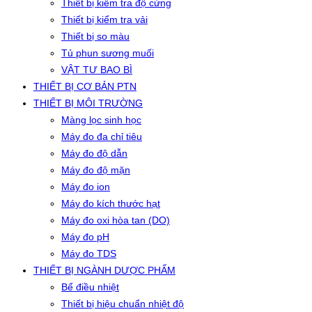
Thiết bị kiểm tra độ cứng
Thiết bị kiểm tra vải
Thiết bị so màu
Tủ phun sương muối
VẬT TƯ BAO BÌ
THIẾT BỊ CƠ BẢN PTN
THIẾT BỊ MÔI TRƯỜNG
Màng lọc sinh học
Máy đo đa chỉ tiêu
Máy đo độ dẫn
Máy đo độ mặn
Máy đo ion
Máy đo kích thước hạt
Máy đo oxi hòa tan (DO)
Máy đo pH
Máy đo TDS
THIẾT BỊ NGÀNH DƯỢC PHẨM
Bể điều nhiệt
Thiết bị hiệu chuẩn nhiệt độ