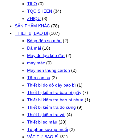
TILO
(0)
TQC SHEEN
(34)
ZHIQU
(3)
SẢN PHẨM KHÁC
(78)
THIẾT BỊ BAO BÌ
(107)
Bóng đèn so màu
(2)
Đá mài
(18)
Máy đo lực kéo đứt
(2)
may mặc
(0)
Máy nén thùng carton
(2)
Tấm cao su
(2)
Thiết bị đo độ dày bao bì
(1)
Thiết bị kiểm tra bao bì giấy
(7)
Thiết bị kiểm tra bao bì nhựa
(1)
Thiết bị kiểm tra độ cứng
(9)
Thiết bị kiểm tra vải
(4)
Thiết bị so màu
(20)
Tủ phun sương muối
(2)
VẬT TƯ BAO BÌ
(31)