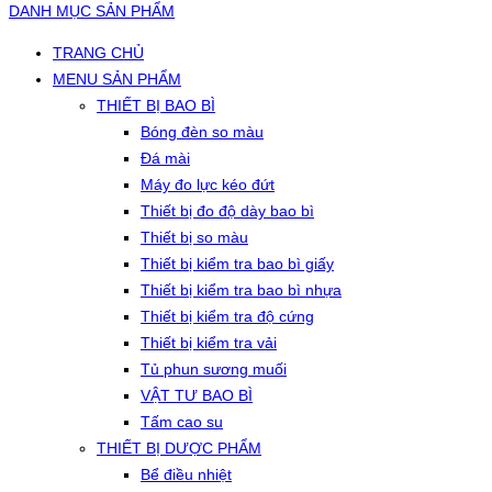
DANH MỤC SẢN PHẨM
TRANG CHỦ
MENU SẢN PHẨM
THIẾT BỊ BAO BÌ
Bóng đèn so màu
Đá mài
Máy đo lực kéo đứt
Thiết bị đo độ dày bao bì
Thiết bị so màu
Thiết bị kiểm tra bao bì giấy
Thiết bị kiểm tra bao bì nhựa
Thiết bị kiểm tra độ cứng
Thiết bị kiểm tra vải
Tủ phun sương muối
VẬT TƯ BAO BÌ
Tấm cao su
THIẾT BỊ DƯỢC PHẨM
Bể điều nhiệt