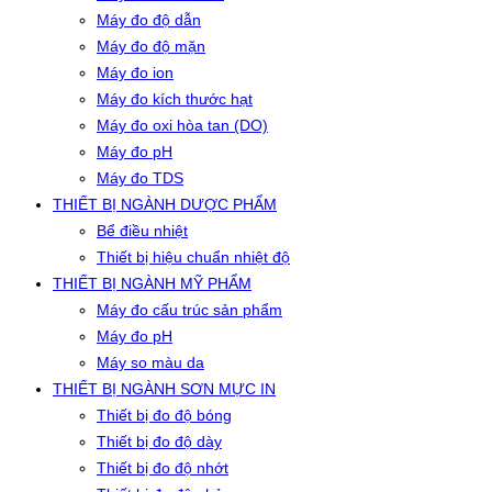
Máy đo độ dẫn
Máy đo độ mặn
Máy đo ion
Máy đo kích thước hạt
Máy đo oxi hòa tan (DO)
Máy đo pH
Máy đo TDS
THIẾT BỊ NGÀNH DƯỢC PHẨM
Bể điều nhiệt
Thiết bị hiệu chuẩn nhiệt độ
THIẾT BỊ NGÀNH MỸ PHẨM
Máy đo cấu trúc sản phẩm
Máy đo pH
Máy so màu da
THIẾT BỊ NGÀNH SƠN MỰC IN
Thiết bị đo độ bóng
Thiết bị đo độ dày
Thiết bị đo độ nhớt