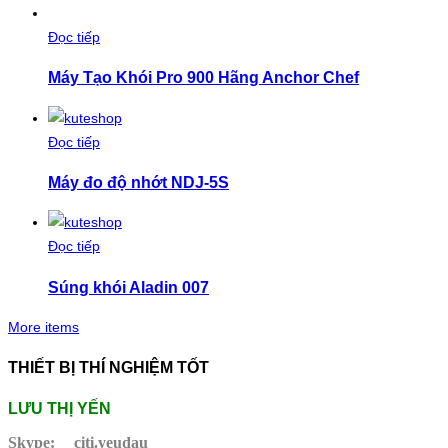
Đọc tiếp
Máy Tạo Khói Pro 900 Hãng Anchor Chef
Đọc tiếp
Máy đo độ nhớt NDJ-5S
Đọc tiếp
Súng khói Aladin 007
More items
THIẾT BỊ THÍ NGHIỆM TỐT
LƯU THỊ YẾN
Skype:
citi.yeudau