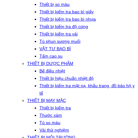
Thiết bị so màu
Thiết bị kiểm tra bao bì giấy
Thiết bị kiểm tra bao bì nhựa
Thiết bị kiểm tra độ cứng
Thiết bị kiểm tra vải
Tủ phun sương muối
VẬT TƯ BAO BÌ
Tấm cao su
THIẾT BỊ DƯỢC PHẨM
Bể điều nhiệt
Thiết bị hiệu chuẩn nhiệt độ
Thiết bị kiểm tra mặt nạ, khẩu trang, đồ bảo hộ y
tế
THIẾT BỊ MAY MẶC
Thiết bị kiểm tra
Thước xám
Tủ so màu
Vải thử nghiệm
THIẾT BỊ MÔI TRƯỜNG