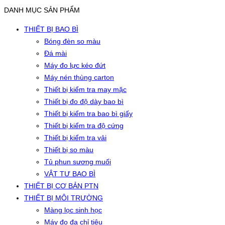
DANH MỤC SẢN PHẨM
THIẾT BỊ BAO BÌ
Bóng đèn so màu
Đá mài
Máy đo lực kéo đứt
Máy nén thùng carton
Thiết bị kiểm tra may mặc
Thiết bị đo độ dày bao bì
Thiết bị kiểm tra bao bì giấy
Thiết bị kiểm tra độ cứng
Thiết bị kiểm tra vải
Thiết bị so màu
Tủ phun sương muối
VẬT TƯ BAO BÌ
THIẾT BỊ CƠ BẢN PTN
THIẾT BỊ MÔI TRƯỜNG
Màng lọc sinh học
Máy đo đa chỉ tiêu