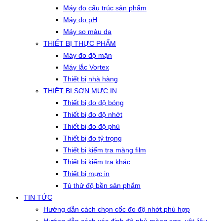
Máy đo cấu trúc sản phẩm
Máy đo pH
Máy so màu da
THIẾT BỊ THỰC PHẨM
Máy đo độ mặn
Máy lắc Vortex
Thiết bị nhà hàng
THIẾT BỊ SƠN MỰC IN
Thiết bị đo độ bóng
Thiết bị đo độ nhớt
Thiết bị đo độ phủ
Thiết bị đo tỷ trọng
Thiết bị kiểm tra màng film
Thiết bị kiểm tra khác
Thiết bị mực in
Tủ thử độ bền sản phẩm
TIN TỨC
Hướng dẫn cách chọn cốc đo độ nhớt phù hợp