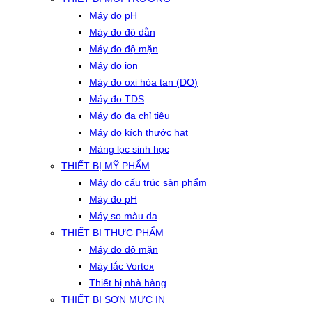
Máy đo pH
Máy đo độ dẫn
Máy đo độ mặn
Máy đo ion
Máy đo oxi hòa tan (DO)
Máy đo TDS
Máy đo đa chỉ tiêu
Máy đo kích thước hạt
Màng lọc sinh học
THIẾT BỊ MỸ PHẨM
Máy đo cấu trúc sản phẩm
Máy đo pH
Máy so màu da
THIẾT BỊ THỰC PHẨM
Máy đo độ mặn
Máy lắc Vortex
Thiết bị nhà hàng
THIẾT BỊ SƠN MỰC IN