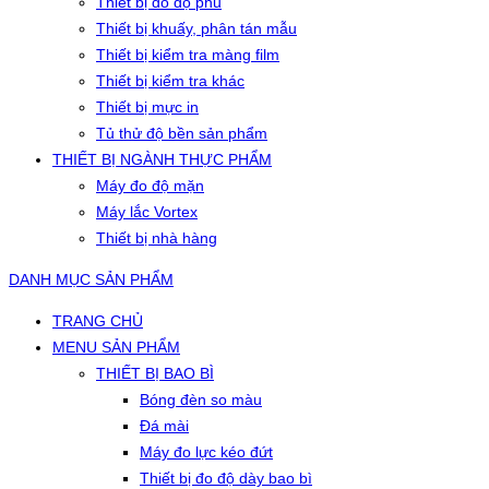
Thiết bị đo độ phủ
Thiết bị khuấy, phân tán mẫu
Thiết bị kiểm tra màng film
Thiết bị kiểm tra khác
Thiết bị mực in
Tủ thử độ bền sản phẩm
THIẾT BỊ NGÀNH THỰC PHẨM
Máy đo độ mặn
Máy lắc Vortex
Thiết bị nhà hàng
DANH MỤC SẢN PHẨM
TRANG CHỦ
MENU SẢN PHẨM
THIẾT BỊ BAO BÌ
Bóng đèn so màu
Đá mài
Máy đo lực kéo đứt
Thiết bị đo độ dày bao bì