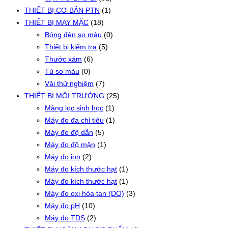
THIẾT BỊ CƠ BẢN PTN
(1)
THIẾT BỊ MAY MẶC
(18)
Bóng đèn so màu
(0)
Thiết bị kiểm tra
(5)
Thước xám
(6)
Tủ so màu
(0)
Vải thử nghiệm
(7)
THIẾT BỊ MÔI TRƯỜNG
(25)
Màng lọc sinh học
(1)
Máy đo đa chỉ tiêu
(1)
Máy đo độ dẫn
(5)
Máy đo độ mặn
(1)
Máy đo ion
(2)
Máy đo kích thước hạt
(1)
Máy đo kích thước hạt
(1)
Máy đo oxi hòa tan (DO)
(3)
Máy đo pH
(10)
Máy đo TDS
(2)