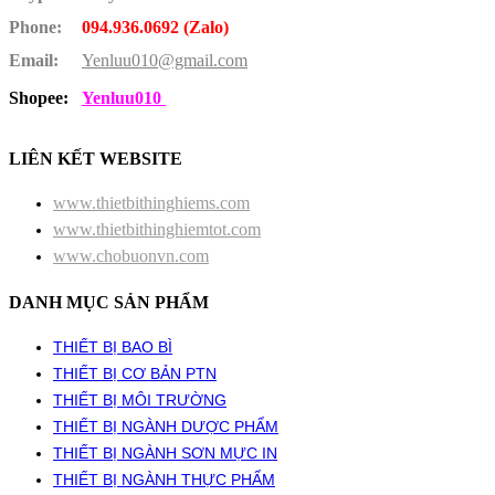
Phone:
094.936.0692 (Zalo)
Email:
Yenluu010@gmail.com
Shopee:
Yenluu010
LIÊN KẾT WEBSITE
www.thietbithinghiems.com
www.thietbithinghiemtot.com
www.chobuonvn.com
DANH MỤC SẢN PHẨM
THIẾT BỊ BAO BÌ
THIẾT BỊ CƠ BẢN PTN
THIẾT BỊ MÔI TRƯỜNG
THIẾT BỊ NGÀNH DƯỢC PHẨM
THIẾT BỊ NGÀNH SƠN MỰC IN
THIẾT BỊ NGÀNH THỰC PHẨM