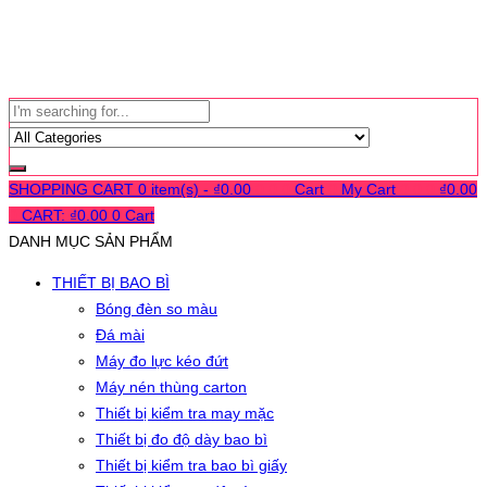
SHOPPING CART
0 item(s) -
₫
0.00
0
0
0
Cart
0
My Cart
0
0
0
₫
0.00
0
CART:
₫
0.00
0
Cart
DANH MỤC SẢN PHẨM
THIẾT BỊ BAO BÌ
Bóng đèn so màu
Đá mài
Máy đo lực kéo đứt
Máy nén thùng carton
Thiết bị kiểm tra may mặc
Thiết bị đo độ dày bao bì
Thiết bị kiểm tra bao bì giấy