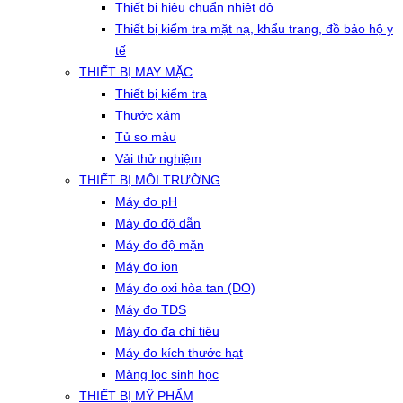
Thiết bị hiệu chuẩn nhiệt độ
Thiết bị kiểm tra mặt nạ, khẩu trang, đồ bảo hộ y
tế
THIẾT BỊ MAY MẶC
Thiết bị kiểm tra
Thước xám
Tủ so màu
Vải thử nghiệm
THIẾT BỊ MÔI TRƯỜNG
Máy đo pH
Máy đo độ dẫn
Máy đo độ mặn
Máy đo ion
Máy đo oxi hòa tan (DO)
Máy đo TDS
Máy đo đa chỉ tiêu
Máy đo kích thước hạt
Màng lọc sinh học
THIẾT BỊ MỸ PHẨM