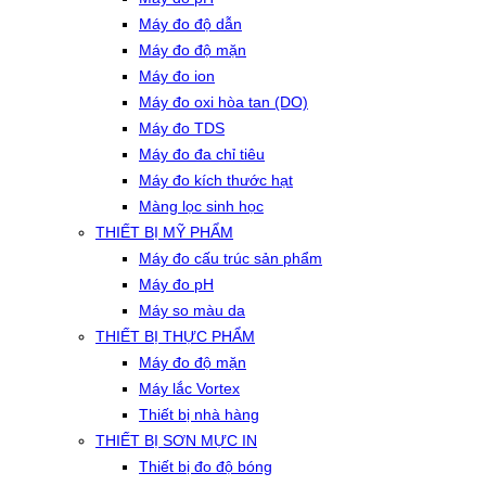
Máy đo độ dẫn
Máy đo độ mặn
Máy đo ion
Máy đo oxi hòa tan (DO)
Máy đo TDS
Máy đo đa chỉ tiêu
Máy đo kích thước hạt
Màng lọc sinh học
THIẾT BỊ MỸ PHẨM
Máy đo cấu trúc sản phẩm
Máy đo pH
Máy so màu da
THIẾT BỊ THỰC PHẨM
Máy đo độ mặn
Máy lắc Vortex
Thiết bị nhà hàng
THIẾT BỊ SƠN MỰC IN
Thiết bị đo độ bóng