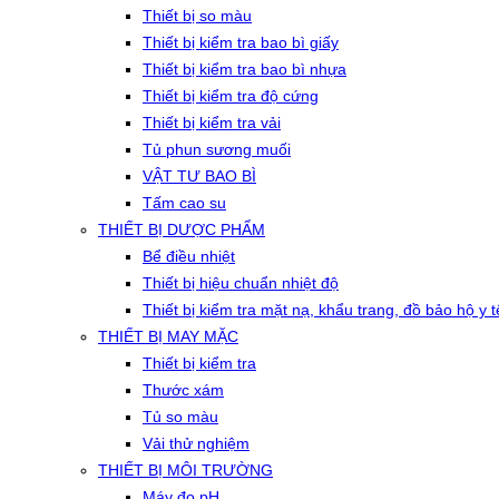
Thiết bị so màu
Thiết bị kiểm tra bao bì giấy
Thiết bị kiểm tra bao bì nhựa
Thiết bị kiểm tra độ cứng
Thiết bị kiểm tra vải
Tủ phun sương muối
VẬT TƯ BAO BÌ
Tấm cao su
THIẾT BỊ DƯỢC PHẨM
Bể điều nhiệt
Thiết bị hiệu chuẩn nhiệt độ
Thiết bị kiểm tra mặt nạ, khẩu trang, đồ bảo hộ y t
THIẾT BỊ MAY MẶC
Thiết bị kiểm tra
Thước xám
Tủ so màu
Vải thử nghiệm
THIẾT BỊ MÔI TRƯỜNG
Máy đo pH