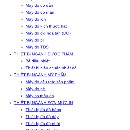
Máy đo độ dẫn
Máy đo độ mặn
Máy đo ion
Máy đo kích thước hạt
Máy đo oxi hòa tan (DO)
Máy đo pH
Máy đo TDS
THIẾT BỊ NGÀNH DƯỢC PHẨM
Bể điều nhiệt
Thiết bị hiệu chuẩn nhiệt độ
THIẾT BỊ NGÀNH MỸ PHẨM
Máy đo cấu trúc sản phẩm
Máy đo pH
Máy so màu da
THIẾT BỊ NGÀNH SƠN MỰC IN
Thiết bị đo độ bóng
Thiết bị đo độ dày
Thiết bị đo độ nhớt