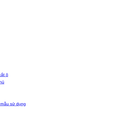
ắt ô
phủ
 mẫu sử dụng