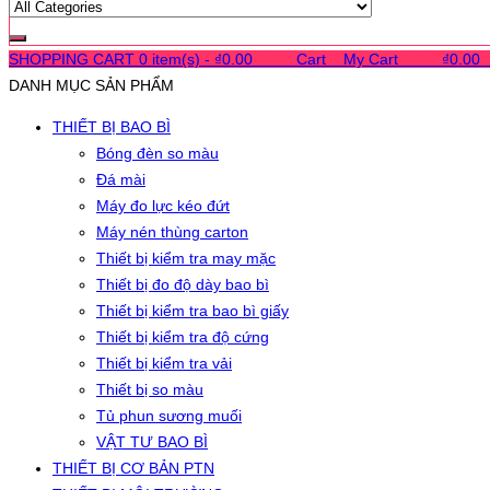
SHOPPING CART
0 item(s) -
₫
0.00
0
0
0
Cart
0
My Cart
0
0
0
₫
0.00
DANH MỤC SẢN PHẨM
THIẾT BỊ BAO BÌ
Bóng đèn so màu
Đá mài
Máy đo lực kéo đứt
Máy nén thùng carton
Thiết bị kiểm tra may mặc
Thiết bị đo độ dày bao bì
Thiết bị kiểm tra bao bì giấy
Thiết bị kiểm tra độ cứng
Thiết bị kiểm tra vải
Thiết bị so màu
Tủ phun sương muối
VẬT TƯ BAO BÌ
THIẾT BỊ CƠ BẢN PTN