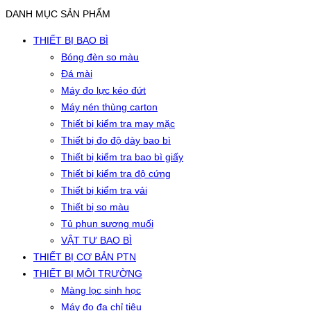
DANH MỤC SẢN PHẨM
THIẾT BỊ BAO BÌ
Bóng đèn so màu
Đá mài
Máy đo lực kéo đứt
Máy nén thùng carton
Thiết bị kiểm tra may mặc
Thiết bị đo độ dày bao bì
Thiết bị kiểm tra bao bì giấy
Thiết bị kiểm tra độ cứng
Thiết bị kiểm tra vải
Thiết bị so màu
Tủ phun sương muối
VẬT TƯ BAO BÌ
THIẾT BỊ CƠ BẢN PTN
THIẾT BỊ MÔI TRƯỜNG
Màng lọc sinh học
Máy đo đa chỉ tiêu