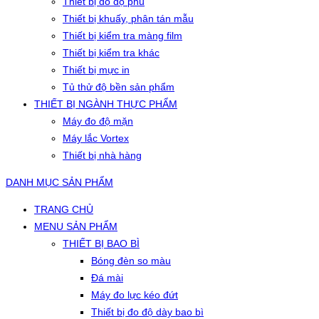
Thiết bị đo độ phủ
Thiết bị khuấy, phân tán mẫu
Thiết bị kiểm tra màng film
Thiết bị kiểm tra khác
Thiết bị mực in
Tủ thử độ bền sản phẩm
THIẾT BỊ NGÀNH THỰC PHẨM
Máy đo độ mặn
Máy lắc Vortex
Thiết bị nhà hàng
DANH MỤC SẢN PHẨM
TRANG CHỦ
MENU SẢN PHẨM
THIẾT BỊ BAO BÌ
Bóng đèn so màu
Đá mài
Máy đo lực kéo đứt
Thiết bị đo độ dày bao bì