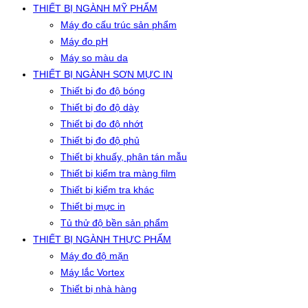
THIẾT BỊ NGÀNH MỸ PHẨM
Máy đo cấu trúc sản phẩm
Máy đo pH
Máy so màu da
THIẾT BỊ NGÀNH SƠN MỰC IN
Thiết bị đo độ bóng
Thiết bị đo độ dày
Thiết bị đo độ nhớt
Thiết bị đo độ phủ
Thiết bị khuấy, phân tán mẫu
Thiết bị kiểm tra màng film
Thiết bị kiểm tra khác
Thiết bị mực in
Tủ thử độ bền sản phẩm
THIẾT BỊ NGÀNH THỰC PHẨM
Máy đo độ mặn
Máy lắc Vortex
Thiết bị nhà hàng