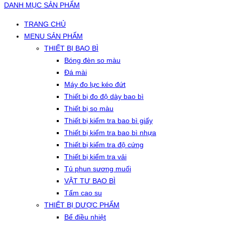
DANH MỤC SẢN PHẨM
TRANG CHỦ
MENU SẢN PHẨM
THIẾT BỊ BAO BÌ
Bóng đèn so màu
Đá mài
Máy đo lực kéo đứt
Thiết bị đo độ dày bao bì
Thiết bị so màu
Thiết bị kiểm tra bao bì giấy
Thiết bị kiểm tra bao bì nhựa
Thiết bị kiểm tra độ cứng
Thiết bị kiểm tra vải
Tủ phun sương muối
VẬT TƯ BAO BÌ
Tấm cao su
THIẾT BỊ DƯỢC PHẨM
Bể điều nhiệt