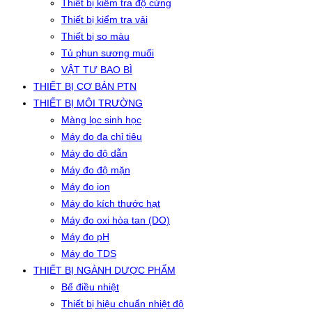
Thiết bị kiểm tra độ cứng
Thiết bị kiểm tra vải
Thiết bị so màu
Tủ phun sương muối
VẬT TƯ BAO BÌ
THIẾT BỊ CƠ BẢN PTN
THIẾT BỊ MÔI TRƯỜNG
Màng lọc sinh học
Máy đo đa chỉ tiêu
Máy đo độ dẫn
Máy đo độ mặn
Máy đo ion
Máy đo kích thước hạt
Máy đo oxi hòa tan (DO)
Máy đo pH
Máy đo TDS
THIẾT BỊ NGÀNH DƯỢC PHẨM
Bể điều nhiệt
Thiết bị hiệu chuẩn nhiệt độ