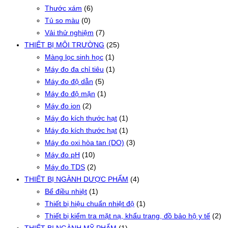
Thước xám
(6)
Tủ so màu
(0)
Vải thử nghiệm
(7)
THIẾT BỊ MÔI TRƯỜNG
(25)
Màng lọc sinh học
(1)
Máy đo đa chỉ tiêu
(1)
Máy đo độ dẫn
(5)
Máy đo độ mặn
(1)
Máy đo ion
(2)
Máy đo kích thước hạt
(1)
Máy đo kích thước hạt
(1)
Máy đo oxi hòa tan (DO)
(3)
Máy đo pH
(10)
Máy đo TDS
(2)
THIẾT BỊ NGÀNH DƯỢC PHẨM
(4)
Bể điều nhiệt
(1)
Thiết bị hiệu chuẩn nhiệt độ
(1)
Thiết bị kiểm tra mặt nạ, khẩu trang, đồ bảo hộ y tế
(2)