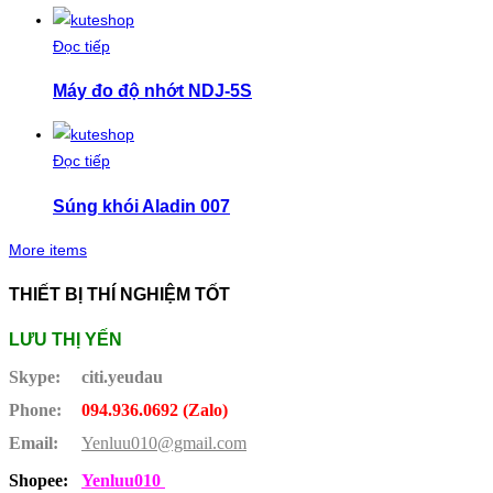
Đọc tiếp
Máy đo độ nhớt NDJ-5S
Đọc tiếp
Súng khói Aladin 007
More items
THIẾT BỊ THÍ NGHIỆM TỐT
LƯU THỊ YẾN
Skype:
citi.yeudau
Phone:
094.936.0692 (Zalo)
Email:
Yenluu010@gmail.com
Shopee:
Yenluu010