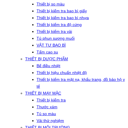
Thiết bị so màu
Thiết bị kiểm tra bao bì giấy
Thiết bị kiểm tra bao bì nhựa
Thiết bị kiểm tra độ cứng
Thiết bị kiểm tra vải
Tủ phun sương muối
VẬT TƯ BAO BÌ
Tấm cao su
THIẾT BỊ DƯỢC PHẨM
Bể điều nhiệt
Thiết bị hiệu chuẩn nhiệt độ
Thiết bị kiểm tra mặt nạ, khẩu trang, đồ bảo hộ y
tế
THIẾT BỊ MAY MẶC
Thiết bị kiểm tra
Thước xám
Tủ so màu
Vải thử nghiệm
THIẾT BỊ MÔI TRƯỜNG