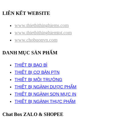
LIÊN KẾT WEBSITE
www.thietbithinghiems.com
www.thietbithinghiemtot.com
www.chobuonvn.com
DANH MỤC SẢN PHẨM
THIẾT BỊ BAO BÌ
THIẾT BỊ CƠ BẢN PTN
THIẾT BỊ MÔI TRƯỜNG
THIẾT BỊ NGÀNH DƯỢC PHẨM
THIẾT BỊ NGÀNH SƠN MỰC IN
THIẾT BỊ NGÀNH THỰC PHẨM
Chat Box ZALO & SHOPEE