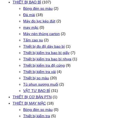
THIẾT BỊ BAO BÌ
(107)
Bóng đèn so màu
(2)
Đá mài
(18)
Máy đo lực kéo đứt
(2)
may mặc
(0)
Máy nén thùng carton
(2)
Tấm cao su
(2)
Thiết bị đo độ dày bao bì
(1)
Thiết bị kiểm tra bao bì giấy
(7)
Thiết bị kiểm tra bao bì nhựa
(1)
Thiết bị kiểm tra độ cứng
(9)
Thiết bị kiểm tra vải
(4)
Thiết bị so màu
(20)
Tủ phun sương muối
(2)
VẬT TƯ BAO BÌ
(31)
THIẾT BỊ CƠ BẢN PTN
(1)
THIẾT BỊ MAY MẶC
(18)
Bóng đèn so màu
(0)
Thiết bị kiểm tra
(5)