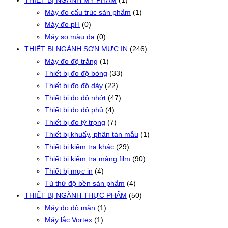
THIẾT BỊ NGÀNH MỸ PHẨM
(1)
Máy đo cấu trúc sản phẩm
(1)
Máy đo pH
(0)
Máy so màu da
(0)
THIẾT BỊ NGÀNH SƠN MỰC IN
(246)
Máy đo độ trắng
(1)
Thiết bị đo độ bóng
(33)
Thiết bị đo độ dày
(22)
Thiết bị đo độ nhớt
(47)
Thiết bị đo độ phủ
(4)
Thiết bị đo tỷ trọng
(7)
Thiết bị khuấy, phân tán mẫu
(1)
Thiết bị kiểm tra khác
(29)
Thiết bị kiểm tra màng film
(90)
Thiết bị mực in
(4)
Tủ thử độ bền sản phẩm
(4)
THIẾT BỊ NGÀNH THỰC PHẨM
(50)
Máy đo độ mặn
(1)
Máy lắc Vortex
(1)