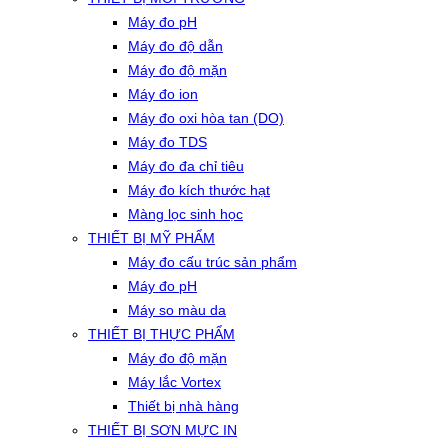
Máy đo pH
Máy đo độ dẫn
Máy đo độ mặn
Máy đo ion
Máy đo oxi hòa tan (DO)
Máy đo TDS
Máy đo đa chỉ tiêu
Máy đo kích thước hạt
Màng lọc sinh học
THIẾT BỊ MỸ PHẨM
Máy đo cấu trúc sản phẩm
Máy đo pH
Máy so màu da
THIẾT BỊ THỰC PHẨM
Máy đo độ mặn
Máy lắc Vortex
Thiết bị nhà hàng
THIẾT BỊ SƠN MỰC IN