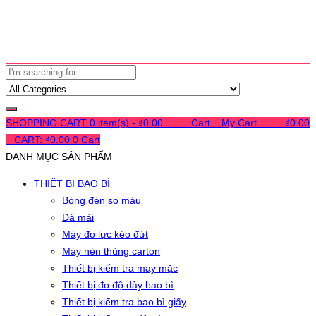
SHOPPING CART
0 item(s) -
₫
0.00
0
0
0
Cart
0
My Cart
0
0
0
₫
0.00
0
CART:
₫
0.00
0
Cart
DANH MỤC SẢN PHẨM
THIẾT BỊ BAO BÌ
Bóng đèn so màu
Đá mài
Máy đo lực kéo đứt
Máy nén thùng carton
Thiết bị kiểm tra may mặc
Thiết bị đo độ dày bao bì
Thiết bị kiểm tra bao bì giấy