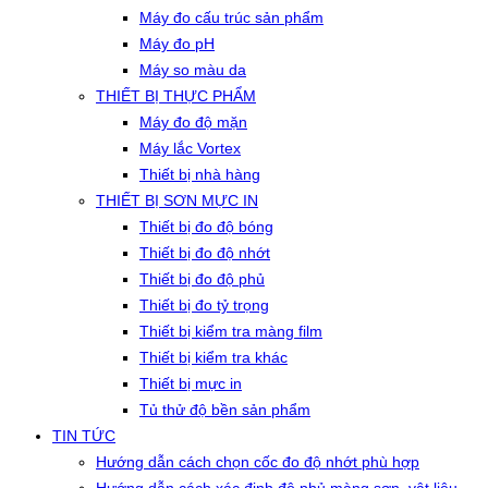
Máy đo cấu trúc sản phẩm
Máy đo pH
Máy so màu da
THIẾT BỊ THỰC PHẨM
Máy đo độ mặn
Máy lắc Vortex
Thiết bị nhà hàng
THIẾT BỊ SƠN MỰC IN
Thiết bị đo độ bóng
Thiết bị đo độ nhớt
Thiết bị đo độ phủ
Thiết bị đo tỷ trọng
Thiết bị kiểm tra màng film
Thiết bị kiểm tra khác
Thiết bị mực in
Tủ thử độ bền sản phẩm
TIN TỨC
Hướng dẫn cách chọn cốc đo độ nhớt phù hợp