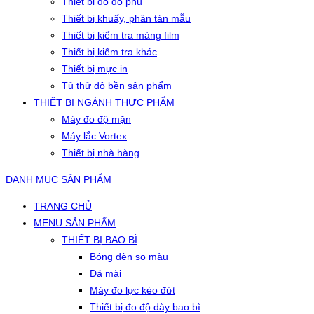
Thiết bị đo độ phủ
Thiết bị khuấy, phân tán mẫu
Thiết bị kiểm tra màng film
Thiết bị kiểm tra khác
Thiết bị mực in
Tủ thử độ bền sản phẩm
THIẾT BỊ NGÀNH THỰC PHẨM
Máy đo độ mặn
Máy lắc Vortex
Thiết bị nhà hàng
DANH MỤC SẢN PHẨM
TRANG CHỦ
MENU SẢN PHẨM
THIẾT BỊ BAO BÌ
Bóng đèn so màu
Đá mài
Máy đo lực kéo đứt
Thiết bị đo độ dày bao bì