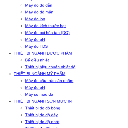
Máy đo độ dẫn
Máy đo độ mặn
Máy đo ion
Máy đo kích thước hạt
Máy đo oxi hòa tan (DO)
Máy đo pH
Máy đo TDS
THIẾT BỊ NGÀNH DƯỢC PHẨM
Bể điều nhiệt
Thiết bị hiệu chuẩn nhiệt độ
THIẾT BỊ NGÀNH MỸ PHẨM
Máy đo cấu trúc sản phẩm
Máy đo pH
Máy so màu da
THIẾT BỊ NGÀNH SƠN MỰC IN
Thiết bị đo độ bóng
Thiết bị đo độ dày
Thiết bị đo độ nhớt