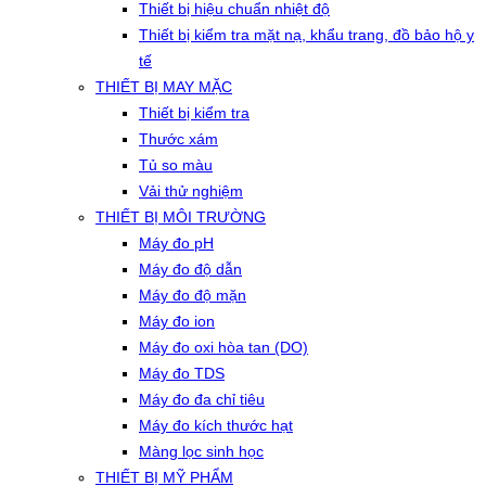
Thiết bị hiệu chuẩn nhiệt độ
Thiết bị kiểm tra mặt nạ, khẩu trang, đồ bảo hộ y
tế
THIẾT BỊ MAY MẶC
Thiết bị kiểm tra
Thước xám
Tủ so màu
Vải thử nghiệm
THIẾT BỊ MÔI TRƯỜNG
Máy đo pH
Máy đo độ dẫn
Máy đo độ mặn
Máy đo ion
Máy đo oxi hòa tan (DO)
Máy đo TDS
Máy đo đa chỉ tiêu
Máy đo kích thước hạt
Màng lọc sinh học
THIẾT BỊ MỸ PHẨM