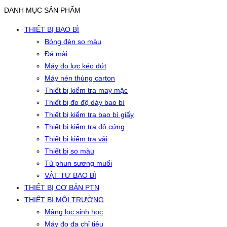
DANH MỤC SẢN PHẨM
THIẾT BỊ BAO BÌ
Bóng đèn so màu
Đá mài
Máy đo lực kéo đứt
Máy nén thùng carton
Thiết bị kiểm tra may mặc
Thiết bị đo độ dày bao bì
Thiết bị kiểm tra bao bì giấy
Thiết bị kiểm tra độ cứng
Thiết bị kiểm tra vải
Thiết bị so màu
Tủ phun sương muối
VẬT TƯ BAO BÌ
THIẾT BỊ CƠ BẢN PTN
THIẾT BỊ MÔI TRƯỜNG
Màng lọc sinh học
Máy đo đa chỉ tiêu