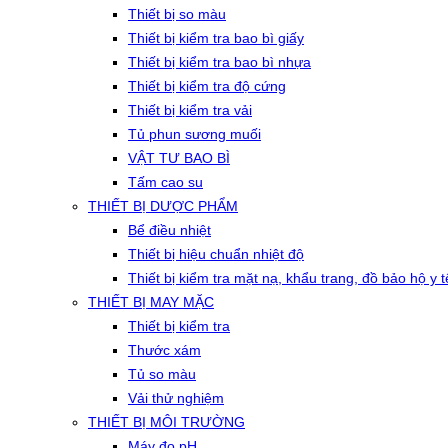
Thiết bị so màu
Thiết bị kiểm tra bao bì giấy
Thiết bị kiểm tra bao bì nhựa
Thiết bị kiểm tra độ cứng
Thiết bị kiểm tra vải
Tủ phun sương muối
VẬT TƯ BAO BÌ
Tấm cao su
THIẾT BỊ DƯỢC PHẨM
Bể điều nhiệt
Thiết bị hiệu chuẩn nhiệt độ
Thiết bị kiểm tra mặt nạ, khẩu trang, đồ bảo hộ y t
THIẾT BỊ MAY MẶC
Thiết bị kiểm tra
Thước xám
Tủ so màu
Vải thử nghiệm
THIẾT BỊ MÔI TRƯỜNG
Máy đo pH