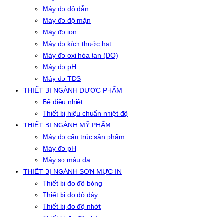
Máy đo độ dẫn
Máy đo độ mặn
Máy đo ion
Máy đo kích thước hạt
Máy đo oxi hòa tan (DO)
Máy đo pH
Máy đo TDS
THIẾT BỊ NGÀNH DƯỢC PHẨM
Bể điều nhiệt
Thiết bị hiệu chuẩn nhiệt độ
THIẾT BỊ NGÀNH MỸ PHẨM
Máy đo cấu trúc sản phẩm
Máy đo pH
Máy so màu da
THIẾT BỊ NGÀNH SƠN MỰC IN
Thiết bị đo độ bóng
Thiết bị đo độ dày
Thiết bị đo độ nhớt