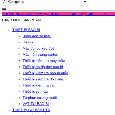
SHOPPING CART
0 item(s) -
₫
0.00
0
0
0
Cart
0
My Cart
0
0
0
₫
0.00
DANH MỤC SẢN PHẨM
THIẾT BỊ BAO BÌ
Bóng đèn so màu
Đá mài
Máy đo lực kéo đứt
Máy nén thùng carton
Thiết bị kiểm tra may mặc
Thiết bị đo độ dày bao bì
Thiết bị kiểm tra bao bì giấy
Thiết bị kiểm tra độ cứng
Thiết bị kiểm tra vải
Thiết bị so màu
Tủ phun sương muối
VẬT TƯ BAO BÌ
THIẾT BỊ CƠ BẢN PTN