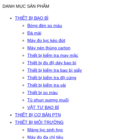
DANH MỤC SẢN PHẨM
THIẾT BỊ BAO BÌ
Bóng đèn so màu
Đá mài
Máy đo lực kéo đứt
Máy nén thùng carton
Thiết bị kiểm tra may mặc
Thiết bị đo độ dày bao bì
Thiết bị kiểm tra bao bì giấy
Thiết bị kiểm tra độ cứng
Thiết bị kiểm tra vải
Thiết bị so màu
Tủ phun sương muối
VẬT TƯ BAO BÌ
THIẾT BỊ CƠ BẢN PTN
THIẾT BỊ MÔI TRƯỜNG
Màng lọc sinh học
Máy đo đa chỉ tiêu