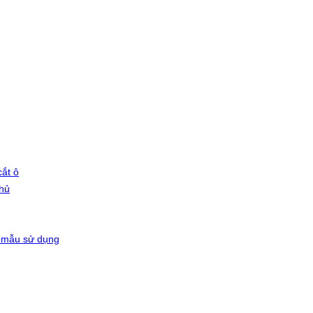
ắt ô
phủ
 mẫu sử dụng