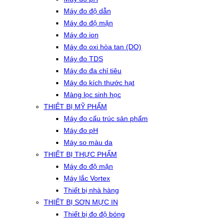
Máy đo độ dẫn
Máy đo độ mặn
Máy đo ion
Máy đo oxi hòa tan (DO)
Máy đo TDS
Máy đo đa chỉ tiêu
Máy đo kích thước hạt
Màng lọc sinh học
THIẾT BỊ MỸ PHẨM
Máy đo cấu trúc sản phẩm
Máy đo pH
Máy so màu da
THIẾT BỊ THỰC PHẨM
Máy đo độ mặn
Máy lắc Vortex
Thiết bị nhà hàng
THIẾT BỊ SƠN MỰC IN
Thiết bị đo độ bóng