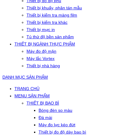
Thiết bị đo độ phủ
Thiết bị khuấy, phân tán mẫu
Thiết bị kiểm tra màng film
Thiết bị kiểm tra khác
Thiết bị mực in
Tủ thử độ bền sản phẩm
THIẾT BỊ NGÀNH THỰC PHẨM
Máy đo độ mặn
Máy lắc Vortex
Thiết bị nhà hàng
DANH MỤC SẢN PHẨM
TRANG CHỦ
MENU SẢN PHẨM
THIẾT BỊ BAO BÌ
Bóng đèn so màu
Đá mài
Máy đo lực kéo đứt
Thiết bị đo độ dày bao bì