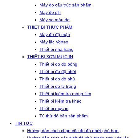
Máy đo cấu trúc sản phẩm
Máy đo pH
Máy so màu da
THIẾT BỊ THỰC PHẨM
Máy đo độ mặn
Máy lắc Vortex
Thiết bị nhà hàng
THIẾT BỊ SƠN MỰC IN
Thiết bị đo độ bóng
Thiết bị đo độ nhớt
Thiết bị đo độ phủ
Thiết bị đo tỷ trọng
Thiết bị kiểm tra màng film
Thiết bị kiểm tra khác
Thiết bị mực in
Tủ thử độ bền sản phẩm
TIN TỨC
Hướng dẫn cách chọn cốc đo độ nhớt phù hợp