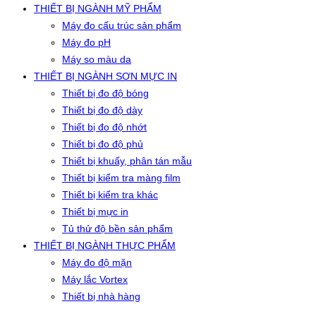
THIẾT BỊ NGÀNH MỸ PHẨM
Máy đo cấu trúc sản phẩm
Máy đo pH
Máy so màu da
THIẾT BỊ NGÀNH SƠN MỰC IN
Thiết bị đo độ bóng
Thiết bị đo độ dày
Thiết bị đo độ nhớt
Thiết bị đo độ phủ
Thiết bị khuấy, phân tán mẫu
Thiết bị kiểm tra màng film
Thiết bị kiểm tra khác
Thiết bị mực in
Tủ thử độ bền sản phẩm
THIẾT BỊ NGÀNH THỰC PHẨM
Máy đo độ mặn
Máy lắc Vortex
Thiết bị nhà hàng