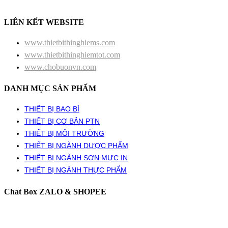
LIÊN KẾT WEBSITE
www.thietbithinghiems.com
www.thietbithinghiemtot.com
www.chobuonvn.com
DANH MỤC SẢN PHẨM
THIẾT BỊ BAO BÌ
THIẾT BỊ CƠ BẢN PTN
THIẾT BỊ MÔI TRƯỜNG
THIẾT BỊ NGÀNH DƯỢC PHẨM
THIẾT BỊ NGÀNH SƠN MỰC IN
THIẾT BỊ NGÀNH THỰC PHẨM
Chat Box ZALO & SHOPEE