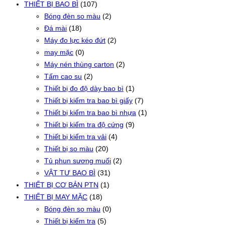
THIẾT BỊ BAO BÌ
(107)
Bóng đèn so màu
(2)
Đá mài
(18)
Máy đo lực kéo đứt
(2)
may mặc
(0)
Máy nén thùng carton
(2)
Tấm cao su
(2)
Thiết bị đo độ dày bao bì
(1)
Thiết bị kiểm tra bao bì giấy
(7)
Thiết bị kiểm tra bao bì nhựa
(1)
Thiết bị kiểm tra độ cứng
(9)
Thiết bị kiểm tra vải
(4)
Thiết bị so màu
(20)
Tủ phun sương muối
(2)
VẬT TƯ BAO BÌ
(31)
THIẾT BỊ CƠ BẢN PTN
(1)
THIẾT BỊ MAY MẶC
(18)
Bóng đèn so màu
(0)
Thiết bị kiểm tra
(5)