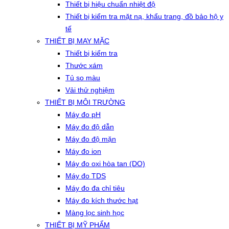
Thiết bị hiệu chuẩn nhiệt độ
Thiết bị kiểm tra mặt nạ, khẩu trang, đồ bảo hộ y
tế
THIẾT BỊ MAY MẶC
Thiết bị kiểm tra
Thước xám
Tủ so màu
Vải thử nghiệm
THIẾT BỊ MÔI TRƯỜNG
Máy đo pH
Máy đo độ dẫn
Máy đo độ mặn
Máy đo ion
Máy đo oxi hòa tan (DO)
Máy đo TDS
Máy đo đa chỉ tiêu
Máy đo kích thước hạt
Màng lọc sinh học
THIẾT BỊ MỸ PHẨM