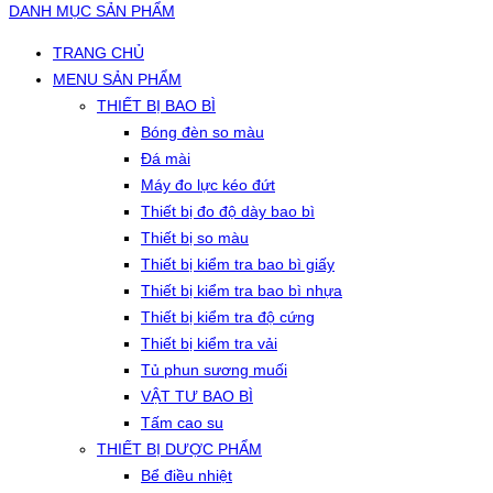
DANH MỤC SẢN PHẨM
TRANG CHỦ
MENU SẢN PHẨM
THIẾT BỊ BAO BÌ
Bóng đèn so màu
Đá mài
Máy đo lực kéo đứt
Thiết bị đo độ dày bao bì
Thiết bị so màu
Thiết bị kiểm tra bao bì giấy
Thiết bị kiểm tra bao bì nhựa
Thiết bị kiểm tra độ cứng
Thiết bị kiểm tra vải
Tủ phun sương muối
VẬT TƯ BAO BÌ
Tấm cao su
THIẾT BỊ DƯỢC PHẨM
Bể điều nhiệt