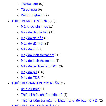
Thước xám
(6)
Tủ so màu
(0)
Vải thử nghiệm
(7)
THIẾT BỊ MÔI TRƯỜNG
(25)
Màng lọc sinh học
(1)
Máy đo đa chỉ tiêu
(1)
Máy đo độ dẫn
(5)
Máy đo độ mặn
(1)
Máy đo ion
(2)
Máy đo kích thước hạt
(1)
Máy đo kích thước hạt
(1)
Máy đo oxi hòa tan (DO)
(3)
Máy đo pH
(10)
Máy đo TDS
(2)
THIẾT BỊ NGÀNH DƯỢC PHẨM
(4)
Bể điều nhiệt
(1)
Thiết bị hiệu chuẩn nhiệt độ
(1)
Thiết bị kiểm tra mặt nạ, khẩu trang, đồ bảo hộ y tế
(2)