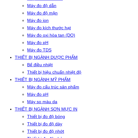
Máy đo độ dẫn
Máy đo độ mặn
Máy đo ion
Máy đo kích thước hạt
Máy đo oxi hòa tan (DO)
Máy đo pH
Máy đo TDS
THIẾT BỊ NGÀNH DƯỢC PHẨM
Bể điều nhiệt
Thiết bị hiệu chuẩn nhiệt độ
THIẾT BỊ NGÀNH MỸ PHẨM
Máy đo cấu trúc sản phẩm
Máy đo pH
Máy so màu da
THIẾT BỊ NGÀNH SƠN MỰC IN
Thiết bị đo độ bóng
Thiết bị đo độ dày
Thiết bị đo độ nhớt