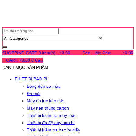
SHOPPING CART
0 item(s) -
₫
0.00
0
0
0
Cart
0
My Cart
0
0
0
₫
0.00
0
CART:
₫
0.00
0
Cart
DANH MỤC SẢN PHẨM
THIẾT BỊ BAO BÌ
Bóng đèn so màu
Đá mài
Máy đo lực kéo đứt
Máy nén thùng carton
Thiết bị kiểm tra may mặc
Thiết bị đo độ dày bao bì
Thiết bị kiểm tra bao bì giấy