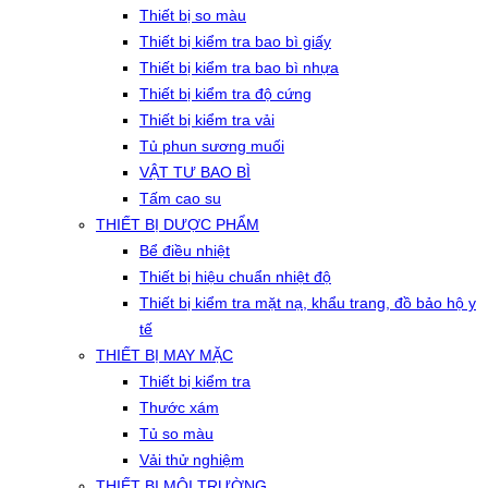
Thiết bị so màu
Thiết bị kiểm tra bao bì giấy
Thiết bị kiểm tra bao bì nhựa
Thiết bị kiểm tra độ cứng
Thiết bị kiểm tra vải
Tủ phun sương muối
VẬT TƯ BAO BÌ
Tấm cao su
THIẾT BỊ DƯỢC PHẨM
Bể điều nhiệt
Thiết bị hiệu chuẩn nhiệt độ
Thiết bị kiểm tra mặt nạ, khẩu trang, đồ bảo hộ y
tế
THIẾT BỊ MAY MẶC
Thiết bị kiểm tra
Thước xám
Tủ so màu
Vải thử nghiệm
THIẾT BỊ MÔI TRƯỜNG