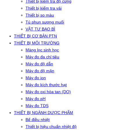
Thiết bị kiểm tra độ cứng
Thiết bị kiểm tra vải
Thiết bị so màu
Tủ phun sương muối
VẬT TƯ BAO BÌ
THIẾT BỊ CƠ BẢN PTN
THIẾT BỊ MÔI TRƯỜNG
Màng lọc sinh học
Máy đo đa chỉ tiêu
Máy đo độ dẫn
Máy đo độ mặn
Máy đo ion
Máy đo kích thước hạt
Máy đo oxi hòa tan (DO)
Máy đo pH
Máy đo TDS
THIẾT BỊ NGÀNH DƯỢC PHẨM
Bể điều nhiệt
Thiết bị hiệu chuẩn nhiệt độ