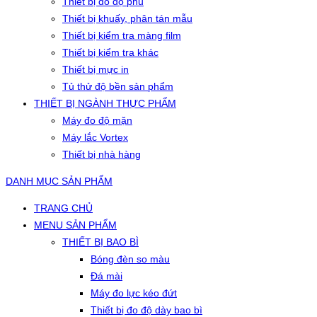
Thiết bị đo độ phủ
Thiết bị khuấy, phân tán mẫu
Thiết bị kiểm tra màng film
Thiết bị kiểm tra khác
Thiết bị mực in
Tủ thử độ bền sản phẩm
THIẾT BỊ NGÀNH THỰC PHẨM
Máy đo độ mặn
Máy lắc Vortex
Thiết bị nhà hàng
DANH MỤC SẢN PHẨM
TRANG CHỦ
MENU SẢN PHẨM
THIẾT BỊ BAO BÌ
Bóng đèn so màu
Đá mài
Máy đo lực kéo đứt
Thiết bị đo độ dày bao bì