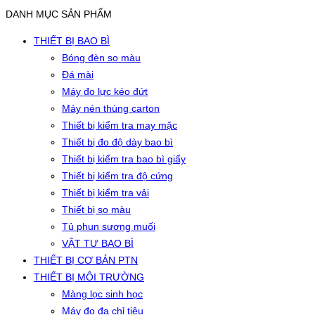
DANH MỤC SẢN PHẨM
THIẾT BỊ BAO BÌ
Bóng đèn so màu
Đá mài
Máy đo lực kéo đứt
Máy nén thùng carton
Thiết bị kiểm tra may mặc
Thiết bị đo độ dày bao bì
Thiết bị kiểm tra bao bì giấy
Thiết bị kiểm tra độ cứng
Thiết bị kiểm tra vải
Thiết bị so màu
Tủ phun sương muối
VẬT TƯ BAO BÌ
THIẾT BỊ CƠ BẢN PTN
THIẾT BỊ MÔI TRƯỜNG
Màng lọc sinh học
Máy đo đa chỉ tiêu