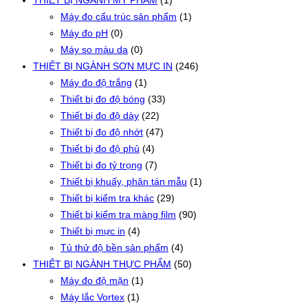
THIẾT BỊ NGÀNH MỸ PHẨM
(1)
Máy đo cấu trúc sản phẩm
(1)
Máy đo pH
(0)
Máy so màu da
(0)
THIẾT BỊ NGÀNH SƠN MỰC IN
(246)
Máy đo độ trắng
(1)
Thiết bị đo độ bóng
(33)
Thiết bị đo độ dày
(22)
Thiết bị đo độ nhớt
(47)
Thiết bị đo độ phủ
(4)
Thiết bị đo tỷ trọng
(7)
Thiết bị khuấy, phân tán mẫu
(1)
Thiết bị kiểm tra khác
(29)
Thiết bị kiểm tra màng film
(90)
Thiết bị mực in
(4)
Tủ thử độ bền sản phẩm
(4)
THIẾT BỊ NGÀNH THỰC PHẨM
(50)
Máy đo độ mặn
(1)
Máy lắc Vortex
(1)