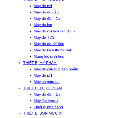
Máy đo pH
Máy đo độ dẫn
Máy đo độ mặn
Máy đo ion
Máy đo oxi hòa tan (DO)
Máy đo TDS
Máy đo đa chỉ tiêu
Máy đo kích thước hạt
Màng lọc sinh học
THIẾT BỊ MỸ PHẨM
Máy đo cấu trúc sản phẩm
Máy đo pH
Máy so màu da
THIẾT BỊ THỰC PHẨM
Máy đo độ mặn
Máy lắc Vortex
Thiết bị nhà hàng
THIẾT BỊ SƠN MỰC IN