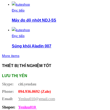
Đọc tiếp
Máy đo độ nhớt NDJ-5S
Đọc tiếp
Súng khói Aladin 007
More items
THIẾT BỊ THÍ NGHIỆM TỐT
LƯU THỊ YẾN
Skype:
citi.yeudau
Phone:
094.936.0692 (Zalo)
Email:
Yenluu010@gmail.com
Shopee:
Yenluu010