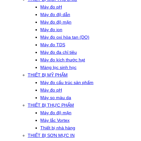
Máy đo pH
Máy đo độ dẫn
Máy đo độ mặn
Máy đo ion
Máy đo oxi hòa tan (DO)
Máy đo TDS
Máy đo đa chỉ tiêu
Máy đo kích thước hạt
Màng lọc sinh học
THIẾT BỊ MỸ PHẨM
Máy đo cấu trúc sản phẩm
Máy đo pH
Máy so màu da
THIẾT BỊ THỰC PHẨM
Máy đo độ mặn
Máy lắc Vortex
Thiết bị nhà hàng
THIẾT BỊ SƠN MỰC IN