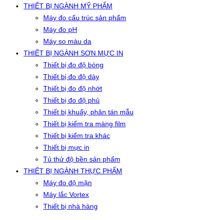
THIẾT BỊ NGÀNH MỸ PHẨM
Máy đo cấu trúc sản phẩm
Máy đo pH
Máy so màu da
THIẾT BỊ NGÀNH SƠN MỰC IN
Thiết bị đo độ bóng
Thiết bị đo độ dày
Thiết bị đo độ nhớt
Thiết bị đo độ phủ
Thiết bị khuấy, phân tán mẫu
Thiết bị kiểm tra màng film
Thiết bị kiểm tra khác
Thiết bị mực in
Tủ thử độ bền sản phẩm
THIẾT BỊ NGÀNH THỰC PHẨM
Máy đo độ mặn
Máy lắc Vortex
Thiết bị nhà hàng