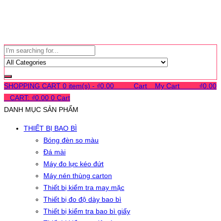
SHOPPING CART
0 item(s) -
₫
0.00
0
0
0
Cart
0
My Cart
0
0
0
₫
0.00
0
CART:
₫
0.00
0
Cart
DANH MỤC SẢN PHẨM
THIẾT BỊ BAO BÌ
Bóng đèn so màu
Đá mài
Máy đo lực kéo đứt
Máy nén thùng carton
Thiết bị kiểm tra may mặc
Thiết bị đo độ dày bao bì
Thiết bị kiểm tra bao bì giấy