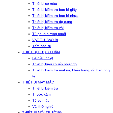
Thiết bị so màu
Thiết bị kiểm tra bao bì giấy
Thiết bị kiểm tra bao bì nhựa
Thiết bị kiểm tra độ cứng
Thiết bị kiểm tra vải
Tủ phun sương muối
VẬT TƯ BAO BÌ
Tấm cao su
THIẾT BỊ DƯỢC PHẨM
Bể điều nhiệt
Thiết bị hiệu chuẩn nhiệt độ
Thiết bị kiểm tra mặt nạ, khẩu trang, đồ bảo hộ y
tế
THIẾT BỊ MAY MẶC
Thiết bị kiểm tra
Thước xám
Tủ so màu
Vải thử nghiệm
THIẾT BỊ MÔI TRƯỜNG