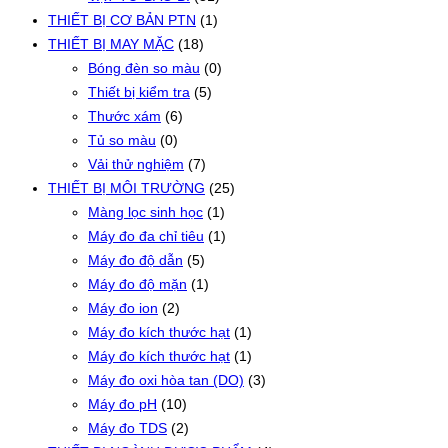
THIẾT BỊ CƠ BẢN PTN
(1)
THIẾT BỊ MAY MẶC
(18)
Bóng đèn so màu
(0)
Thiết bị kiểm tra
(5)
Thước xám
(6)
Tủ so màu
(0)
Vải thử nghiệm
(7)
THIẾT BỊ MÔI TRƯỜNG
(25)
Màng lọc sinh học
(1)
Máy đo đa chỉ tiêu
(1)
Máy đo độ dẫn
(5)
Máy đo độ mặn
(1)
Máy đo ion
(2)
Máy đo kích thước hạt
(1)
Máy đo kích thước hạt
(1)
Máy đo oxi hòa tan (DO)
(3)
Máy đo pH
(10)
Máy đo TDS
(2)