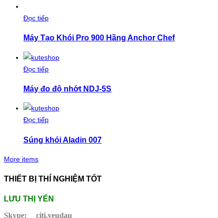
Đọc tiếp
Máy Tạo Khói Pro 900 Hãng Anchor Chef
Đọc tiếp
Máy đo độ nhớt NDJ-5S
Đọc tiếp
Súng khói Aladin 007
More items
THIẾT BỊ THÍ NGHIỆM TỐT
LƯU THỊ YẾN
Skype:
citi.yeudau