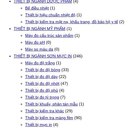
THIẾT BỊ NGÀNH DƯỢC PHẨM
(4)
Bể điều nhiệt
(1)
Thiết bị hiệu chuẩn nhiệt độ
(1)
Thiết bị kiểm tra mặt nạ, khẩu trang, đồ bảo hộ y tế
(2)
THIẾT BỊ NGÀNH MỸ PHẨM
(1)
Máy đo cấu trúc sản phẩm
(1)
Máy đo pH
(0)
Máy so màu da
(0)
THIẾT BỊ NGÀNH SƠN MỰC IN
(246)
Máy đo độ trắng
(1)
Thiết bị đo độ bóng
(33)
Thiết bị đo độ dày
(22)
Thiết bị đo độ nhớt
(47)
Thiết bị đo độ phủ
(4)
Thiết bị đo tỷ trọng
(7)
Thiết bị khuấy, phân tán mẫu
(1)
Thiết bị kiểm tra khác
(29)
Thiết bị kiểm tra màng film
(90)
Thiết bị mực in
(4)