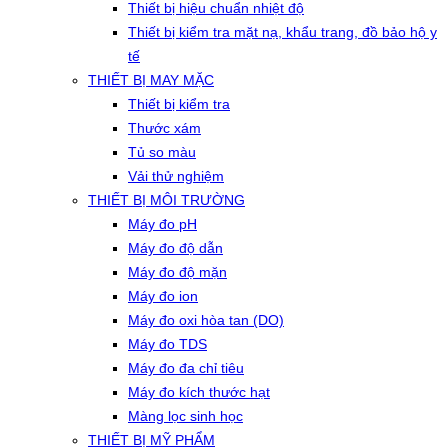
Thiết bị hiệu chuẩn nhiệt độ
Thiết bị kiểm tra mặt nạ, khẩu trang, đồ bảo hộ y
tế
THIẾT BỊ MAY MẶC
Thiết bị kiểm tra
Thước xám
Tủ so màu
Vải thử nghiệm
THIẾT BỊ MÔI TRƯỜNG
Máy đo pH
Máy đo độ dẫn
Máy đo độ mặn
Máy đo ion
Máy đo oxi hòa tan (DO)
Máy đo TDS
Máy đo đa chỉ tiêu
Máy đo kích thước hạt
Màng lọc sinh học
THIẾT BỊ MỸ PHẨM