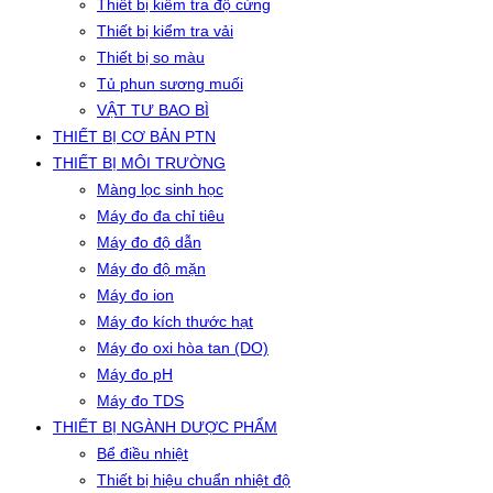
Thiết bị kiểm tra độ cứng
Thiết bị kiểm tra vải
Thiết bị so màu
Tủ phun sương muối
VẬT TƯ BAO BÌ
THIẾT BỊ CƠ BẢN PTN
THIẾT BỊ MÔI TRƯỜNG
Màng lọc sinh học
Máy đo đa chỉ tiêu
Máy đo độ dẫn
Máy đo độ mặn
Máy đo ion
Máy đo kích thước hạt
Máy đo oxi hòa tan (DO)
Máy đo pH
Máy đo TDS
THIẾT BỊ NGÀNH DƯỢC PHẨM
Bể điều nhiệt
Thiết bị hiệu chuẩn nhiệt độ