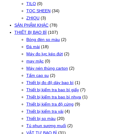
TILO
(0)
TQC SHEEN
(34)
ZHIQU
(3)
SẢN PHẨM KHÁC
(78)
THIẾT BỊ BAO BÌ
(107)
Bóng đèn so màu
(2)
Đá mài
(18)
Máy đo lực kéo đứt
(2)
may mặc
(0)
Máy nén thùng carton
(2)
Tấm cao su
(2)
Thiết bị đo độ dày bao bì
(1)
Thiết bị kiểm tra bao bì giấy
(7)
Thiết bị kiểm tra bao bì nhựa
(1)
Thiết bị kiểm tra độ cứng
(9)
Thiết bị kiểm tra vải
(4)
Thiết bị so màu
(20)
Tủ phun sương muối
(2)
VẬT TƯ BAO BÌ
(31)