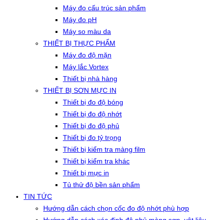
Máy đo cấu trúc sản phẩm
Máy đo pH
Máy so màu da
THIẾT BỊ THỰC PHẨM
Máy đo độ mặn
Máy lắc Vortex
Thiết bị nhà hàng
THIẾT BỊ SƠN MỰC IN
Thiết bị đo độ bóng
Thiết bị đo độ nhớt
Thiết bị đo độ phủ
Thiết bị đo tỷ trọng
Thiết bị kiểm tra màng film
Thiết bị kiểm tra khác
Thiết bị mực in
Tủ thử độ bền sản phẩm
TIN TỨC
Hướng dẫn cách chọn cốc đo độ nhớt phù hợp