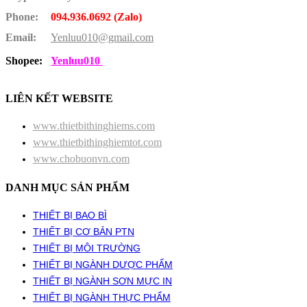
Phone:
094.936.0692 (Zalo)
Email:
Yenluu010@gmail.com
Shopee:
Yenluu010
LIÊN KẾT WEBSITE
www.thietbithinghiems.com
www.thietbithinghiemtot.com
www.chobuonvn.com
DANH MỤC SẢN PHẨM
THIẾT BỊ BAO BÌ
THIẾT BỊ CƠ BẢN PTN
THIẾT BỊ MÔI TRƯỜNG
THIẾT BỊ NGÀNH DƯỢC PHẨM
THIẾT BỊ NGÀNH SƠN MỰC IN
THIẾT BỊ NGÀNH THỰC PHẨM