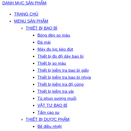
DANH MỤC SẢN PHẨM
TRANG CHỦ
MENU SẢN PHẨM
THIẾT BỊ BAO BÌ
Bóng đèn so màu
Đá mài
Máy đo lực kéo đứt
Thiết bị đo độ dày bao bì
Thiết bị so màu
Thiết bị kiểm tra bao bì giấy
Thiết bị kiểm tra bao bì nhựa
Thiết bị kiểm tra độ cứng
Thiết bị kiểm tra vải
Tủ phun sương muối
VẬT TƯ BAO BÌ
Tấm cao su
THIẾT BỊ DƯỢC PHẨM
Bể điều nhiệt