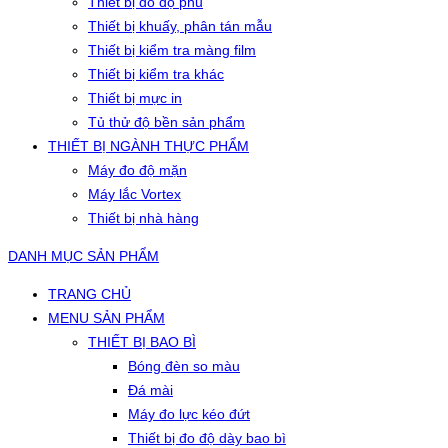
Thiết bị đo độ phủ
Thiết bị khuấy, phân tán mẫu
Thiết bị kiểm tra màng film
Thiết bị kiểm tra khác
Thiết bị mực in
Tủ thử độ bền sản phẩm
THIẾT BỊ NGÀNH THỰC PHẨM
Máy đo độ mặn
Máy lắc Vortex
Thiết bị nhà hàng
DANH MỤC SẢN PHẨM
TRANG CHỦ
MENU SẢN PHẨM
THIẾT BỊ BAO BÌ
Bóng đèn so màu
Đá mài
Máy đo lực kéo đứt
Thiết bị đo độ dày bao bì