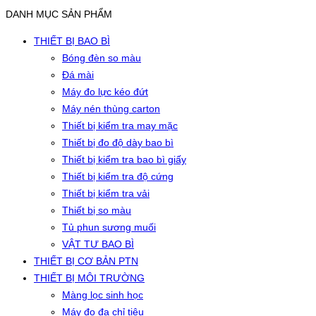
DANH MỤC SẢN PHẨM
THIẾT BỊ BAO BÌ
Bóng đèn so màu
Đá mài
Máy đo lực kéo đứt
Máy nén thùng carton
Thiết bị kiểm tra may mặc
Thiết bị đo độ dày bao bì
Thiết bị kiểm tra bao bì giấy
Thiết bị kiểm tra độ cứng
Thiết bị kiểm tra vải
Thiết bị so màu
Tủ phun sương muối
VẬT TƯ BAO BÌ
THIẾT BỊ CƠ BẢN PTN
THIẾT BỊ MÔI TRƯỜNG
Màng lọc sinh học
Máy đo đa chỉ tiêu