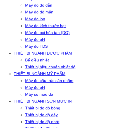
Máy đo độ dẫn
Máy đo độ mặn
Máy đo ion
Máy đo kích thước hạt
Máy đo oxi hòa tan (DO)
Máy đo pH
Máy đo TDS
THIẾT BỊ NGÀNH DƯỢC PHẨM
Bể điều nhiệt
Thiết bị hiệu chuẩn nhiệt độ
THIẾT BỊ NGÀNH MỸ PHẨM
Máy đo cấu trúc sản phẩm
Máy đo pH
Máy so màu da
THIẾT BỊ NGÀNH SƠN MỰC IN
Thiết bị đo độ bóng
Thiết bị đo độ dày
Thiết bị đo độ nhớt