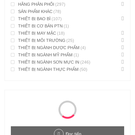
HÃNG PHÂN PHỐI
(297)
SẢN PHẨM KHÁC
(78)
THIẾT BỊ BAO BÌ
(107)
THIẾT BỊ CƠ BẢN PTN
(1)
THIẾT BỊ MAY MẶC
(18)
THIẾT BỊ MÔI TRƯỜNG
(25)
THIẾT BỊ NGÀNH DƯỢC PHẨM
(4)
THIẾT BỊ NGÀNH MỸ PHẨM
(1)
THIẾT BỊ NGÀNH SƠN MỰC IN
(246)
THIẾT BỊ NGÀNH THỰC PHẨM
(50)
Đọc tiếp