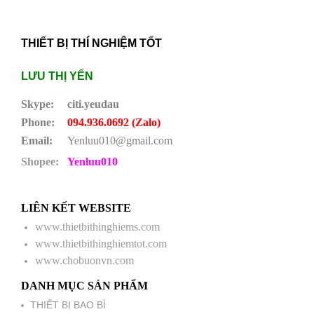
THIẾT BỊ THÍ NGHIỆM TỐT
LƯU THỊ YẾN
Skype:
citi.yeudau
Phone:
094.936.0692 (Zalo)
Email:
Yenluu010@gmail.com
Shopee:
Yenluu010
LIÊN KẾT WEBSITE
www.thietbithinghiems.com
www.thietbithinghiemtot.com
www.chobuonvn.com
DANH MỤC SẢN PHẨM
THIẾT BỊ BAO BÌ