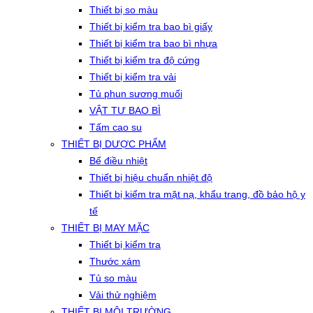
Thiết bị so màu
Thiết bị kiểm tra bao bì giấy
Thiết bị kiểm tra bao bì nhựa
Thiết bị kiểm tra độ cứng
Thiết bị kiểm tra vải
Tủ phun sương muối
VẬT TƯ BAO BÌ
Tấm cao su
THIẾT BỊ DƯỢC PHẨM
Bể điều nhiệt
Thiết bị hiệu chuẩn nhiệt độ
Thiết bị kiểm tra mặt nạ, khẩu trang, đồ bảo hộ y
tế
THIẾT BỊ MAY MẶC
Thiết bị kiểm tra
Thước xám
Tủ so màu
Vải thử nghiệm
THIẾT BỊ MÔI TRƯỜNG