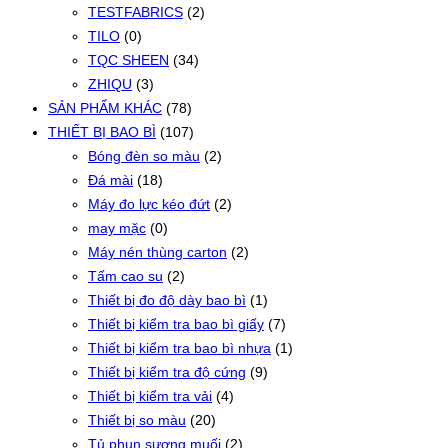
TESTFABRICS
(2)
TILO
(0)
TQC SHEEN
(34)
ZHIQU
(3)
SẢN PHẨM KHÁC
(78)
THIẾT BỊ BAO BÌ
(107)
Bóng đèn so màu
(2)
Đá mài
(18)
Máy đo lực kéo đứt
(2)
may mặc
(0)
Máy nén thùng carton
(2)
Tấm cao su
(2)
Thiết bị đo độ dày bao bì
(1)
Thiết bị kiểm tra bao bì giấy
(7)
Thiết bị kiểm tra bao bì nhựa
(1)
Thiết bị kiểm tra độ cứng
(9)
Thiết bị kiểm tra vải
(4)
Thiết bị so màu
(20)
Tủ phun sương muối
(2)