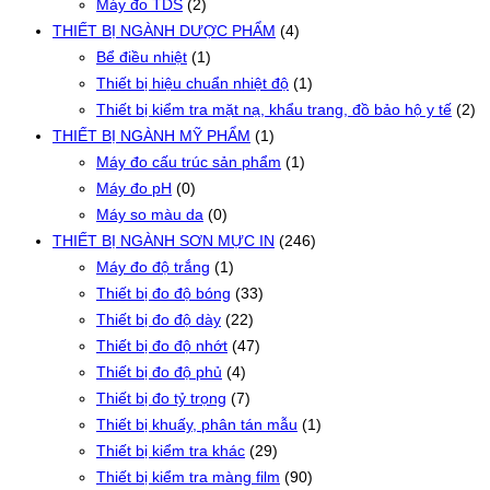
Máy đo TDS
(2)
THIẾT BỊ NGÀNH DƯỢC PHẨM
(4)
Bể điều nhiệt
(1)
Thiết bị hiệu chuẩn nhiệt độ
(1)
Thiết bị kiểm tra mặt nạ, khẩu trang, đồ bảo hộ y tế
(2)
THIẾT BỊ NGÀNH MỸ PHẨM
(1)
Máy đo cấu trúc sản phẩm
(1)
Máy đo pH
(0)
Máy so màu da
(0)
THIẾT BỊ NGÀNH SƠN MỰC IN
(246)
Máy đo độ trắng
(1)
Thiết bị đo độ bóng
(33)
Thiết bị đo độ dày
(22)
Thiết bị đo độ nhớt
(47)
Thiết bị đo độ phủ
(4)
Thiết bị đo tỷ trọng
(7)
Thiết bị khuấy, phân tán mẫu
(1)
Thiết bị kiểm tra khác
(29)
Thiết bị kiểm tra màng film
(90)