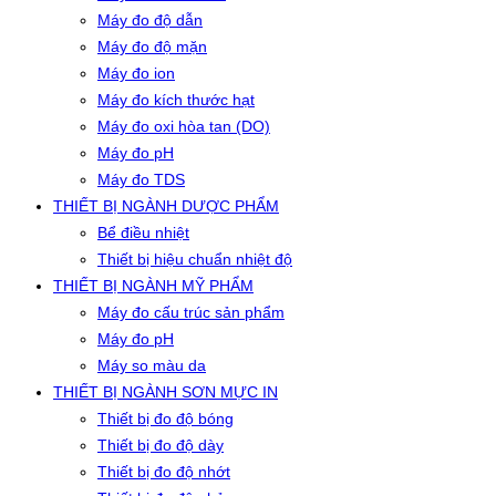
Máy đo độ dẫn
Máy đo độ mặn
Máy đo ion
Máy đo kích thước hạt
Máy đo oxi hòa tan (DO)
Máy đo pH
Máy đo TDS
THIẾT BỊ NGÀNH DƯỢC PHẨM
Bể điều nhiệt
Thiết bị hiệu chuẩn nhiệt độ
THIẾT BỊ NGÀNH MỸ PHẨM
Máy đo cấu trúc sản phẩm
Máy đo pH
Máy so màu da
THIẾT BỊ NGÀNH SƠN MỰC IN
Thiết bị đo độ bóng
Thiết bị đo độ dày
Thiết bị đo độ nhớt