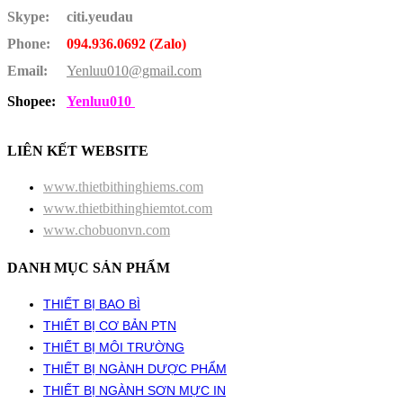
Skype:
citi.yeudau
Phone:
094.936.0692 (Zalo)
Email:
Yenluu010@gmail.com
Shopee:
Yenluu010
LIÊN KẾT WEBSITE
www.thietbithinghiems.com
www.thietbithinghiemtot.com
www.chobuonvn.com
DANH MỤC SẢN PHẨM
THIẾT BỊ BAO BÌ
THIẾT BỊ CƠ BẢN PTN
THIẾT BỊ MÔI TRƯỜNG
THIẾT BỊ NGÀNH DƯỢC PHẨM
THIẾT BỊ NGÀNH SƠN MỰC IN