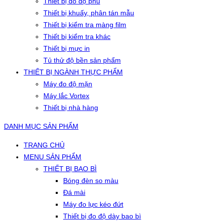
Thiết bị đo độ phủ
Thiết bị khuấy, phân tán mẫu
Thiết bị kiểm tra màng film
Thiết bị kiểm tra khác
Thiết bị mực in
Tủ thử độ bền sản phẩm
THIẾT BỊ NGÀNH THỰC PHẨM
Máy đo độ mặn
Máy lắc Vortex
Thiết bị nhà hàng
DANH MỤC SẢN PHẨM
TRANG CHỦ
MENU SẢN PHẨM
THIẾT BỊ BAO BÌ
Bóng đèn so màu
Đá mài
Máy đo lực kéo đứt
Thiết bị đo độ dày bao bì