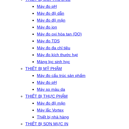
Máy đo pH
Máy đo độ dẫn
Máy đo độ mặn
Máy đo ion
Máy đo oxi hòa tan (DO)
Máy đo TDS
Máy đo đa chỉ tiêu
Máy đo kích thước hạt
Màng lọc sinh học
THIẾT BỊ MỸ PHẨM
Máy đo cấu trúc sản phẩm
Máy đo pH
Máy so màu da
THIẾT BỊ THỰC PHẨM
Máy đo độ mặn
Máy lắc Vortex
Thiết bị nhà hàng
THIẾT BỊ SƠN MỰC IN