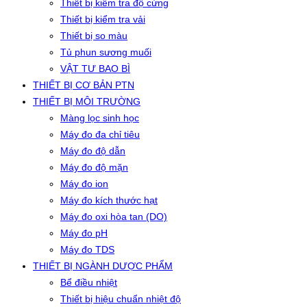
Thiết bị kiểm tra độ cứng
Thiết bị kiểm tra vải
Thiết bị so màu
Tủ phun sương muối
VẬT TƯ BAO BÌ
THIẾT BỊ CƠ BẢN PTN
THIẾT BỊ MÔI TRƯỜNG
Màng lọc sinh học
Máy đo đa chỉ tiêu
Máy đo độ dẫn
Máy đo độ mặn
Máy đo ion
Máy đo kích thước hạt
Máy đo oxi hòa tan (DO)
Máy đo pH
Máy đo TDS
THIẾT BỊ NGÀNH DƯỢC PHẨM
Bể điều nhiệt
Thiết bị hiệu chuẩn nhiệt độ