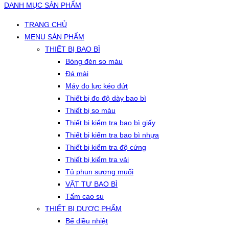
DANH MỤC SẢN PHẨM
TRANG CHỦ
MENU SẢN PHẨM
THIẾT BỊ BAO BÌ
Bóng đèn so màu
Đá mài
Máy đo lực kéo đứt
Thiết bị đo độ dày bao bì
Thiết bị so màu
Thiết bị kiểm tra bao bì giấy
Thiết bị kiểm tra bao bì nhựa
Thiết bị kiểm tra độ cứng
Thiết bị kiểm tra vải
Tủ phun sương muối
VẬT TƯ BAO BÌ
Tấm cao su
THIẾT BỊ DƯỢC PHẨM
Bể điều nhiệt