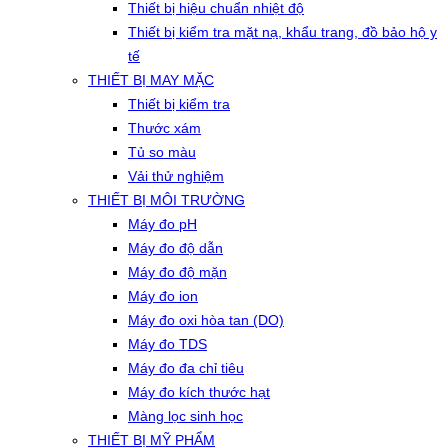
Thiết bị hiệu chuẩn nhiệt độ
Thiết bị kiểm tra mặt nạ, khẩu trang, đồ bảo hộ y
tế
THIẾT BỊ MAY MẶC
Thiết bị kiểm tra
Thước xám
Tủ so màu
Vải thử nghiệm
THIẾT BỊ MÔI TRƯỜNG
Máy đo pH
Máy đo độ dẫn
Máy đo độ mặn
Máy đo ion
Máy đo oxi hòa tan (DO)
Máy đo TDS
Máy đo đa chỉ tiêu
Máy đo kích thước hạt
Màng lọc sinh học
THIẾT BỊ MỸ PHẨM