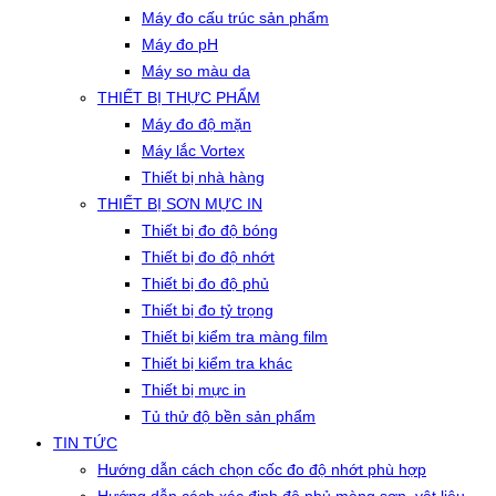
Máy đo cấu trúc sản phẩm
Máy đo pH
Máy so màu da
THIẾT BỊ THỰC PHẨM
Máy đo độ mặn
Máy lắc Vortex
Thiết bị nhà hàng
THIẾT BỊ SƠN MỰC IN
Thiết bị đo độ bóng
Thiết bị đo độ nhớt
Thiết bị đo độ phủ
Thiết bị đo tỷ trọng
Thiết bị kiểm tra màng film
Thiết bị kiểm tra khác
Thiết bị mực in
Tủ thử độ bền sản phẩm
TIN TỨC
Hướng dẫn cách chọn cốc đo độ nhớt phù hợp