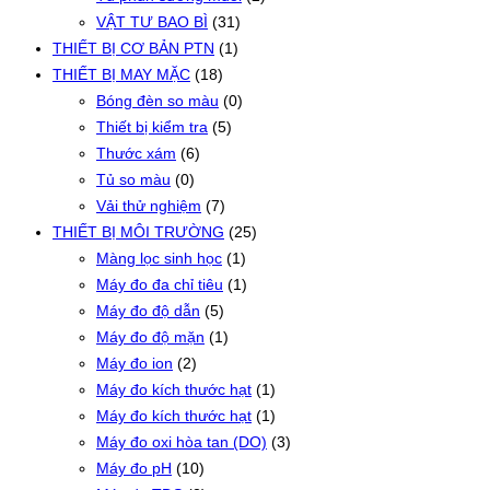
VẬT TƯ BAO BÌ
(31)
THIẾT BỊ CƠ BẢN PTN
(1)
THIẾT BỊ MAY MẶC
(18)
Bóng đèn so màu
(0)
Thiết bị kiểm tra
(5)
Thước xám
(6)
Tủ so màu
(0)
Vải thử nghiệm
(7)
THIẾT BỊ MÔI TRƯỜNG
(25)
Màng lọc sinh học
(1)
Máy đo đa chỉ tiêu
(1)
Máy đo độ dẫn
(5)
Máy đo độ mặn
(1)
Máy đo ion
(2)
Máy đo kích thước hạt
(1)
Máy đo kích thước hạt
(1)
Máy đo oxi hòa tan (DO)
(3)
Máy đo pH
(10)