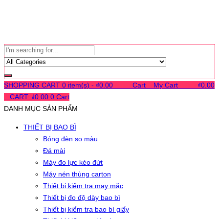
SHOPPING CART
0 item(s) -
₫
0.00
0
0
0
Cart
0
My Cart
0
0
0
₫
0.00
0
CART:
₫
0.00
0
Cart
DANH MỤC SẢN PHẨM
THIẾT BỊ BAO BÌ
Bóng đèn so màu
Đá mài
Máy đo lực kéo đứt
Máy nén thùng carton
Thiết bị kiểm tra may mặc
Thiết bị đo độ dày bao bì
Thiết bị kiểm tra bao bì giấy