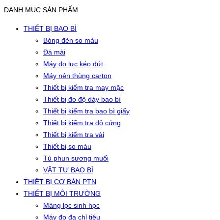
DANH MỤC SẢN PHẨM
THIẾT BỊ BAO BÌ
Bóng đèn so màu
Đá mài
Máy đo lực kéo đứt
Máy nén thùng carton
Thiết bị kiểm tra may mặc
Thiết bị đo độ dày bao bì
Thiết bị kiểm tra bao bì giấy
Thiết bị kiểm tra độ cứng
Thiết bị kiểm tra vải
Thiết bị so màu
Tủ phun sương muối
VẬT TƯ BAO BÌ
THIẾT BỊ CƠ BẢN PTN
THIẾT BỊ MÔI TRƯỜNG
Màng lọc sinh học
Máy đo đa chỉ tiêu