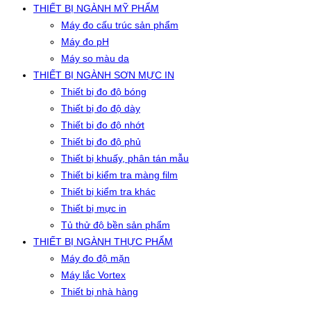
THIẾT BỊ NGÀNH MỸ PHẨM
Máy đo cấu trúc sản phẩm
Máy đo pH
Máy so màu da
THIẾT BỊ NGÀNH SƠN MỰC IN
Thiết bị đo độ bóng
Thiết bị đo độ dày
Thiết bị đo độ nhớt
Thiết bị đo độ phủ
Thiết bị khuấy, phân tán mẫu
Thiết bị kiểm tra màng film
Thiết bị kiểm tra khác
Thiết bị mực in
Tủ thử độ bền sản phẩm
THIẾT BỊ NGÀNH THỰC PHẨM
Máy đo độ mặn
Máy lắc Vortex
Thiết bị nhà hàng