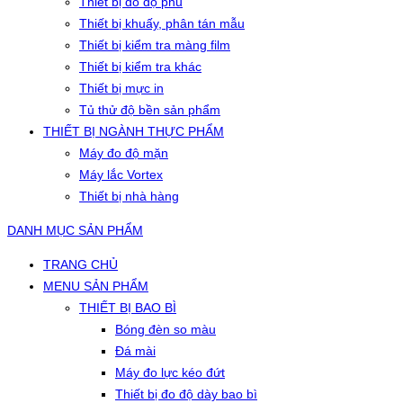
Thiết bị đo độ phủ
Thiết bị khuấy, phân tán mẫu
Thiết bị kiểm tra màng film
Thiết bị kiểm tra khác
Thiết bị mực in
Tủ thử độ bền sản phẩm
THIẾT BỊ NGÀNH THỰC PHẨM
Máy đo độ mặn
Máy lắc Vortex
Thiết bị nhà hàng
DANH MỤC SẢN PHẨM
TRANG CHỦ
MENU SẢN PHẨM
THIẾT BỊ BAO BÌ
Bóng đèn so màu
Đá mài
Máy đo lực kéo đứt
Thiết bị đo độ dày bao bì