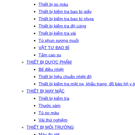
Thiết bị so màu
Thiết bị kiểm tra bao bì giấy
Thiết bị kiểm tra bao bì nhựa
Thiết bị kiểm tra độ cứng
Thiết bị kiểm tra vải
Tủ phun sương muối
VẬT TƯ BAO BÌ
Tấm cao su
THIẾT BỊ DƯỢC PHẨM
Bể điều nhiệt
Thiết bị hiệu chuẩn nhiệt độ
Thiết bị kiểm tra mặt nạ, khẩu trang, đồ bảo hộ y t
THIẾT BỊ MAY MẶC
Thiết bị kiểm tra
Thước xám
Tủ so màu
Vải thử nghiệm
THIẾT BỊ MÔI TRƯỜNG
Máy đo pH