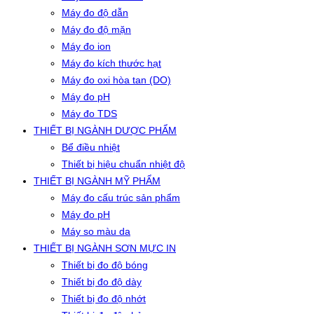
Máy đo độ dẫn
Máy đo độ mặn
Máy đo ion
Máy đo kích thước hạt
Máy đo oxi hòa tan (DO)
Máy đo pH
Máy đo TDS
THIẾT BỊ NGÀNH DƯỢC PHẨM
Bể điều nhiệt
Thiết bị hiệu chuẩn nhiệt độ
THIẾT BỊ NGÀNH MỸ PHẨM
Máy đo cấu trúc sản phẩm
Máy đo pH
Máy so màu da
THIẾT BỊ NGÀNH SƠN MỰC IN
Thiết bị đo độ bóng
Thiết bị đo độ dày
Thiết bị đo độ nhớt