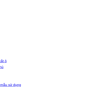
ắt ô
phủ
 mẫu sử dụng