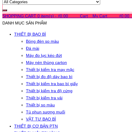
SHOPPING CART
0 item(s) -
₫
0.00
0
0
0
Cart
0
My Cart
0
0
0
₫
0.00
DANH MỤC SẢN PHẨM
THIẾT BỊ BAO BÌ
Bóng đèn so màu
Đá mài
Máy đo lực kéo đứt
Máy nén thùng carton
Thiết bị kiểm tra may mặc
Thiết bị đo độ dày bao bì
Thiết bị kiểm tra bao bì giấy
Thiết bị kiểm tra độ cứng
Thiết bị kiểm tra vải
Thiết bị so màu
Tủ phun sương muối
VẬT TƯ BAO BÌ
THIẾT BỊ CƠ BẢN PTN