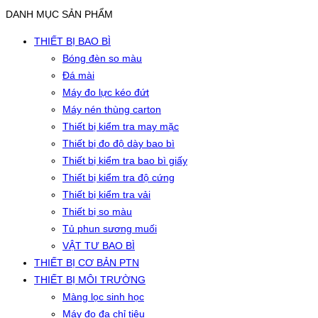
DANH MỤC SẢN PHẨM
THIẾT BỊ BAO BÌ
Bóng đèn so màu
Đá mài
Máy đo lực kéo đứt
Máy nén thùng carton
Thiết bị kiểm tra may mặc
Thiết bị đo độ dày bao bì
Thiết bị kiểm tra bao bì giấy
Thiết bị kiểm tra độ cứng
Thiết bị kiểm tra vải
Thiết bị so màu
Tủ phun sương muối
VẬT TƯ BAO BÌ
THIẾT BỊ CƠ BẢN PTN
THIẾT BỊ MÔI TRƯỜNG
Màng lọc sinh học
Máy đo đa chỉ tiêu