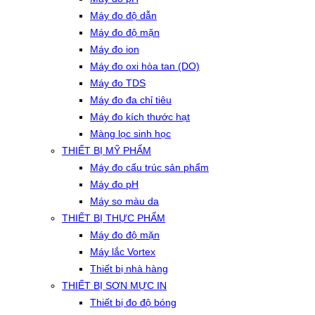
Máy đo độ dẫn
Máy đo độ mặn
Máy đo ion
Máy đo oxi hòa tan (DO)
Máy đo TDS
Máy đo đa chỉ tiêu
Máy đo kích thước hạt
Màng lọc sinh học
THIẾT BỊ MỸ PHẨM
Máy đo cấu trúc sản phẩm
Máy đo pH
Máy so màu da
THIẾT BỊ THỰC PHẨM
Máy đo độ mặn
Máy lắc Vortex
Thiết bị nhà hàng
THIẾT BỊ SƠN MỰC IN
Thiết bị đo độ bóng