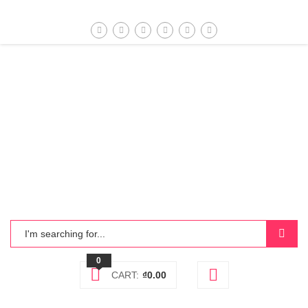
0
CART:
₫
0.00