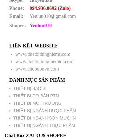
Skype:
citi.yeudau
Phone:
094.936.0692 (Zalo)
Email:
Yenluu010@gmail.com
Shopee:
Yenluu010
LIÊN KẾT WEBSITE
www.thietbithinghiems.com
www.thietbithinghiemtot.com
www.chobuonvn.com
DANH MỤC SẢN PHẨM
THIẾT BỊ BAO BÌ
THIẾT BỊ CƠ BẢN PTN
THIẾT BỊ MÔI TRƯỜNG
THIẾT BỊ NGÀNH DƯỢC PHẨM
THIẾT BỊ NGÀNH SƠN MỰC IN
THIẾT BỊ NGÀNH THỰC PHẨM
Chat Box ZALO & SHOPEE