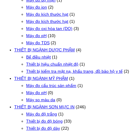
Máy đo ion
(2)
Máy đo kích thước hạt
(1)
Máy đo kích thước hạt
(1)
Máy đo oxi hòa tan (DO)
(3)
Máy đo pH
(10)
Máy đo TDS
(2)
THIẾT BỊ NGÀNH DƯỢC PHẨM
(4)
Bể điều nhiệt
(1)
Thiết bị hiệu chuẩn nhiệt độ
(1)
Thiết bị kiểm tra mặt nạ, khẩu trang, đồ bảo hộ y tế
(2)
THIẾT BỊ NGÀNH MỸ PHẨM
(1)
Máy đo cấu trúc sản phẩm
(1)
Máy đo pH
(0)
Máy so màu da
(0)
THIẾT BỊ NGÀNH SƠN MỰC IN
(246)
Máy đo độ trắng
(1)
Thiết bị đo độ bóng
(33)
Thiết bị đo độ dày
(22)