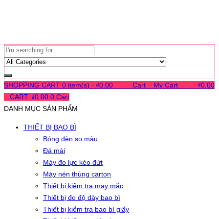
SHOPPING CART
0 item(s) -
₫
0.00
0
0
0
Cart
0
My Cart
0
0
0
₫
0.00
0
CART:
₫
0.00
0
Cart
DANH MỤC SẢN PHẨM
THIẾT BỊ BAO BÌ
Bóng đèn so màu
Đá mài
Máy đo lực kéo đứt
Máy nén thùng carton
Thiết bị kiểm tra may mặc
Thiết bị đo độ dày bao bì
Thiết bị kiểm tra bao bì giấy