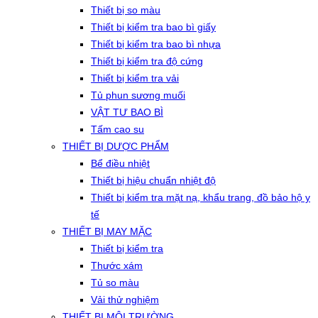
Thiết bị so màu
Thiết bị kiểm tra bao bì giấy
Thiết bị kiểm tra bao bì nhựa
Thiết bị kiểm tra độ cứng
Thiết bị kiểm tra vải
Tủ phun sương muối
VẬT TƯ BAO BÌ
Tấm cao su
THIẾT BỊ DƯỢC PHẨM
Bể điều nhiệt
Thiết bị hiệu chuẩn nhiệt độ
Thiết bị kiểm tra mặt nạ, khẩu trang, đồ bảo hộ y
tế
THIẾT BỊ MAY MẶC
Thiết bị kiểm tra
Thước xám
Tủ so màu
Vải thử nghiệm
THIẾT BỊ MÔI TRƯỜNG