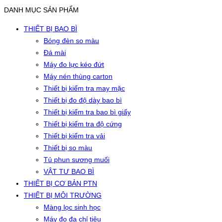
DANH MỤC SẢN PHẨM
THIẾT BỊ BAO BÌ
Bóng đèn so màu
Đá mài
Máy đo lực kéo đứt
Máy nén thùng carton
Thiết bị kiểm tra may mặc
Thiết bị đo độ dày bao bì
Thiết bị kiểm tra bao bì giấy
Thiết bị kiểm tra độ cứng
Thiết bị kiểm tra vải
Thiết bị so màu
Tủ phun sương muối
VẬT TƯ BAO BÌ
THIẾT BỊ CƠ BẢN PTN
THIẾT BỊ MÔI TRƯỜNG
Màng lọc sinh học
Máy đo đa chỉ tiêu