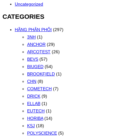
Uncategorized
theo
mới
CATEGORIES
nhất
HÃNG PHÂN PHỐI
(297)
3NH
(1)
ANCHOR
(29)
ARCOTEST
(26)
BEVS
(57)
BIUGED
(54)
BROOKFIELD
(1)
CHN
(8)
COMETECH
(7)
DRICK
(9)
ELLAB
(1)
EUTECH
(1)
HORIBA
(14)
KSJ
(18)
POLYSCIENCE
(5)