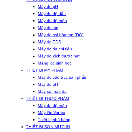
Máy đo pH
Máy đo độ dẫn
Máy đo độ mặn
Máy đo ion
Máy đo oxi hòa tan (DO)
Máy đo TDS
Máy đo đa chỉ tiêu
Máy đo kích thước hạt
Màng lọc sinh học
THIẾT BỊ MỸ PHẨM
Máy đo cấu trúc sản phẩm
Máy đo pH
Máy so màu da
THIẾT BỊ THỰC PHẨM
Máy đo độ mặn
Máy lắc Vortex
Thiết bị nhà hàng
THIẾT BỊ SƠN MỰC IN