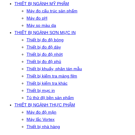
THIẾT BỊ NGÀNH MỸ PHẨM
Máy đo cấu trúc sản phẩm
Máy đo pH
Máy so màu da
THIẾT BỊ NGÀNH SƠN MỰC IN
Thiết bị đo độ bóng
Thiết bị đo độ dày
Thiết bị đo độ nhớt
Thiết bị đo độ phủ
Thiết bị khuấy, phân tán mẫu
Thiết bị kiểm tra màng film
Thiết bị kiểm tra khác
Thiết bị mực in
Tủ thử độ bền sản phẩm
THIẾT BỊ NGÀNH THỰC PHẨM
Máy đo độ mặn
Máy lắc Vortex
Thiết bị nhà hàng