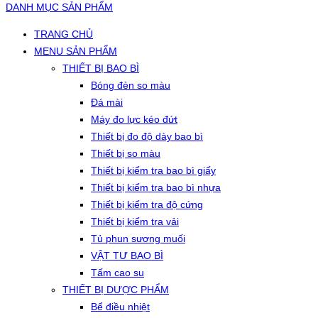
DANH MỤC SẢN PHẨM
TRANG CHỦ
MENU SẢN PHẨM
THIẾT BỊ BAO BÌ
Bóng đèn so màu
Đá mài
Máy đo lực kéo đứt
Thiết bị đo độ dày bao bì
Thiết bị so màu
Thiết bị kiểm tra bao bì giấy
Thiết bị kiểm tra bao bì nhựa
Thiết bị kiểm tra độ cứng
Thiết bị kiểm tra vải
Tủ phun sương muối
VẬT TƯ BAO BÌ
Tấm cao su
THIẾT BỊ DƯỢC PHẨM
Bể điều nhiệt