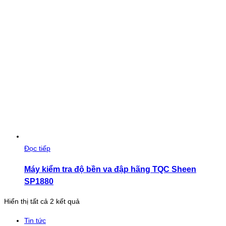
Đọc tiếp
Máy kiểm tra độ bền va đập hãng TQC Sheen
SP1880
Đã
Hiển thị tất cả 2 kết quả
sắp
Tin tức
xếp