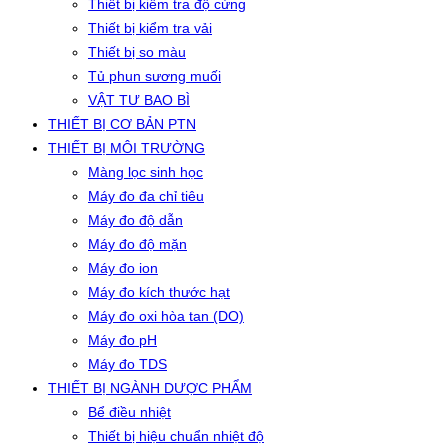
Thiết bị kiểm tra độ cứng
Thiết bị kiểm tra vải
Thiết bị so màu
Tủ phun sương muối
VẬT TƯ BAO BÌ
THIẾT BỊ CƠ BẢN PTN
THIẾT BỊ MÔI TRƯỜNG
Màng lọc sinh học
Máy đo đa chỉ tiêu
Máy đo độ dẫn
Máy đo độ mặn
Máy đo ion
Máy đo kích thước hạt
Máy đo oxi hòa tan (DO)
Máy đo pH
Máy đo TDS
THIẾT BỊ NGÀNH DƯỢC PHẨM
Bể điều nhiệt
Thiết bị hiệu chuẩn nhiệt độ