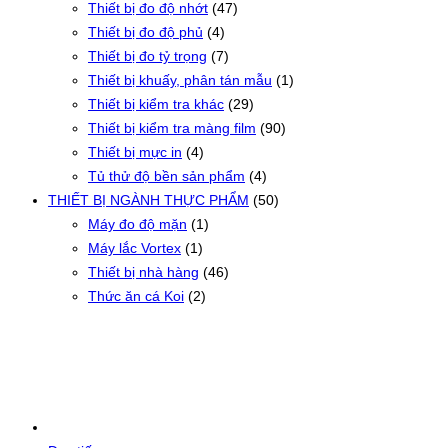
Thiết bị đo độ nhớt
(47)
Thiết bị đo độ phủ
(4)
Thiết bị đo tỷ trọng
(7)
Thiết bị khuấy, phân tán mẫu
(1)
Thiết bị kiểm tra khác
(29)
Thiết bị kiểm tra màng film
(90)
Thiết bị mực in
(4)
Tủ thử độ bền sản phẩm
(4)
THIẾT BỊ NGÀNH THỰC PHẨM
(50)
Máy đo độ mặn
(1)
Máy lắc Vortex
(1)
Thiết bị nhà hàng
(46)
Thức ăn cá Koi
(2)