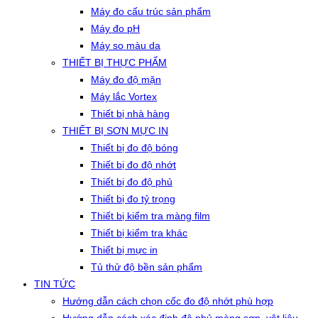
Máy đo cấu trúc sản phẩm
Máy đo pH
Máy so màu da
THIẾT BỊ THỰC PHẨM
Máy đo độ mặn
Máy lắc Vortex
Thiết bị nhà hàng
THIẾT BỊ SƠN MỰC IN
Thiết bị đo độ bóng
Thiết bị đo độ nhớt
Thiết bị đo độ phủ
Thiết bị đo tỷ trọng
Thiết bị kiểm tra màng film
Thiết bị kiểm tra khác
Thiết bị mực in
Tủ thử độ bền sản phẩm
TIN TỨC
Hướng dẫn cách chọn cốc đo độ nhớt phù hợp