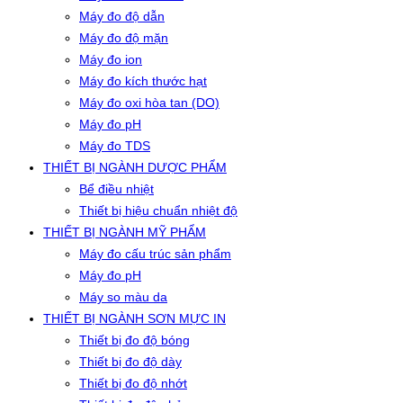
Máy đo độ dẫn
Máy đo độ mặn
Máy đo ion
Máy đo kích thước hạt
Máy đo oxi hòa tan (DO)
Máy đo pH
Máy đo TDS
THIẾT BỊ NGÀNH DƯỢC PHẨM
Bể điều nhiệt
Thiết bị hiệu chuẩn nhiệt độ
THIẾT BỊ NGÀNH MỸ PHẨM
Máy đo cấu trúc sản phẩm
Máy đo pH
Máy so màu da
THIẾT BỊ NGÀNH SƠN MỰC IN
Thiết bị đo độ bóng
Thiết bị đo độ dày
Thiết bị đo độ nhớt