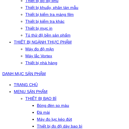
Thiết bị đo độ phủ
Thiết bị khuấy, phân tán mẫu
Thiết bị kiểm tra màng film
Thiết bị kiểm tra khác
Thiết bị mực in
Tủ thử độ bền sản phẩm
THIẾT BỊ NGÀNH THỰC PHẨM
Máy đo độ mặn
Máy lắc Vortex
Thiết bị nhà hàng
DANH MỤC SẢN PHẨM
TRANG CHỦ
MENU SẢN PHẨM
THIẾT BỊ BAO BÌ
Bóng đèn so màu
Đá mài
Máy đo lực kéo đứt
Thiết bị đo độ dày bao bì