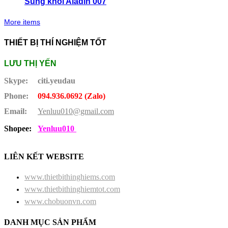
Súng khói Aladin 007
More items
THIẾT BỊ THÍ NGHIỆM TỐT
LƯU THỊ YẾN
Skype:
citi.yeudau
Phone:
094.936.0692 (Zalo)
Email:
Yenluu010@gmail.com
Shopee:
Yenluu010
LIÊN KẾT WEBSITE
www.thietbithinghiems.com
www.thietbithinghiemtot.com
www.chobuonvn.com
DANH MỤC SẢN PHẨM