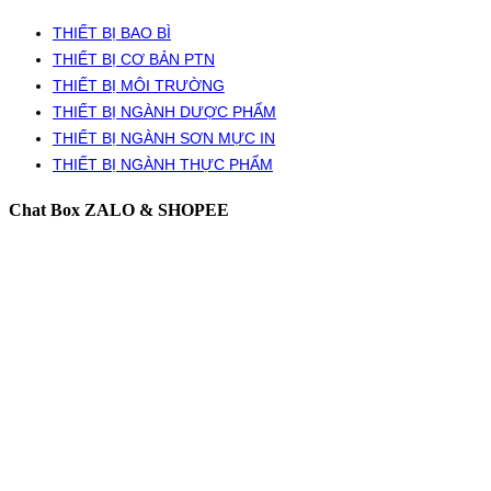
THIẾT BỊ BAO BÌ
THIẾT BỊ CƠ BẢN PTN
THIẾT BỊ MÔI TRƯỜNG
THIẾT BỊ NGÀNH DƯỢC PHẨM
THIẾT BỊ NGÀNH SƠN MỰC IN
THIẾT BỊ NGÀNH THỰC PHẨM
Chat Box ZALO & SHOPEE