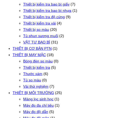
Thiết bị kiểm tra bao bì giấy
(7)
Thiết bị kiểm tra bao bì nhựa
(1)
Thiết bị kiểm tra độ cứng
(9)
Thiết bị kiểm tra vải
(4)
Thiết bị so màu
(20)
Tủ phun sương muối
(2)
VẬT TƯ BAO BÌ
(31)
THIẾT BỊ CƠ BẢN PTN
(1)
THIẾT BỊ MAY MẶC
(18)
Bóng đèn so màu
(0)
Thiết bị kiểm tra
(5)
Thước xám
(6)
Tủ so màu
(0)
Vải thử nghiệm
(7)
THIẾT BỊ MÔI TRƯỜNG
(25)
Màng lọc sinh học
(1)
Máy đo đa chỉ tiêu
(1)
Máy đo độ dẫn
(5)
Máy đo độ mặn
(1)