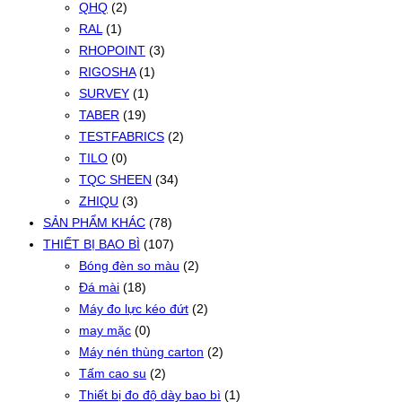
QHQ
(2)
RAL
(1)
RHOPOINT
(3)
RIGOSHA
(1)
SURVEY
(1)
TABER
(19)
TESTFABRICS
(2)
TILO
(0)
TQC SHEEN
(34)
ZHIQU
(3)
SẢN PHẨM KHÁC
(78)
THIẾT BỊ BAO BÌ
(107)
Bóng đèn so màu
(2)
Đá mài
(18)
Máy đo lực kéo đứt
(2)
may mặc
(0)
Máy nén thùng carton
(2)
Tấm cao su
(2)
Thiết bị đo độ dày bao bì
(1)