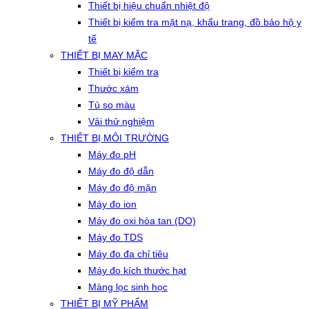
Thiết bị hiệu chuẩn nhiệt độ
Thiết bị kiểm tra mặt nạ, khẩu trang, đồ bảo hộ y
tế
THIẾT BỊ MAY MẶC
Thiết bị kiểm tra
Thước xám
Tủ so màu
Vải thử nghiệm
THIẾT BỊ MÔI TRƯỜNG
Máy đo pH
Máy đo độ dẫn
Máy đo độ mặn
Máy đo ion
Máy đo oxi hòa tan (DO)
Máy đo TDS
Máy đo đa chỉ tiêu
Máy đo kích thước hạt
Màng lọc sinh học
THIẾT BỊ MỸ PHẨM