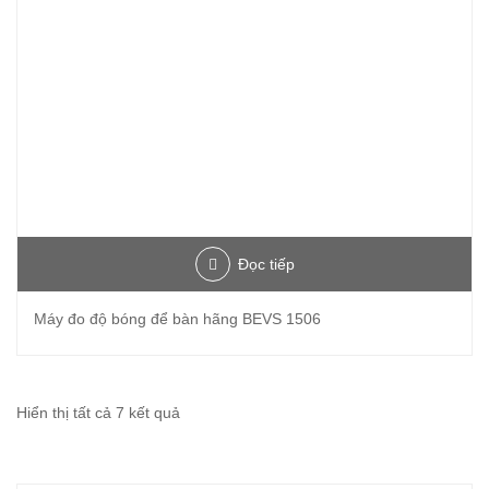
Đọc tiếp
Máy đo độ bóng để bàn hãng BEVS 1506
Đã
Hiển thị tất cả 7 kết quả
sắp
xếp