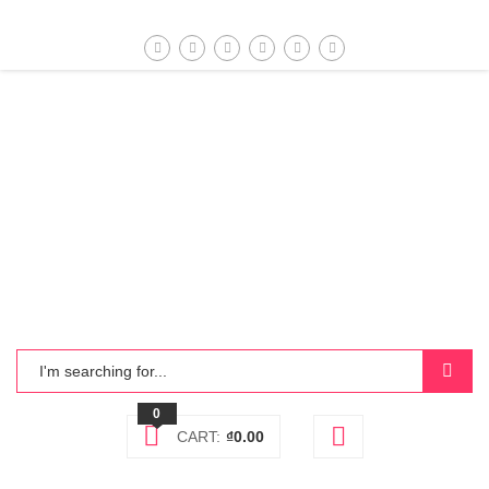
0
CART:
₫
0.00