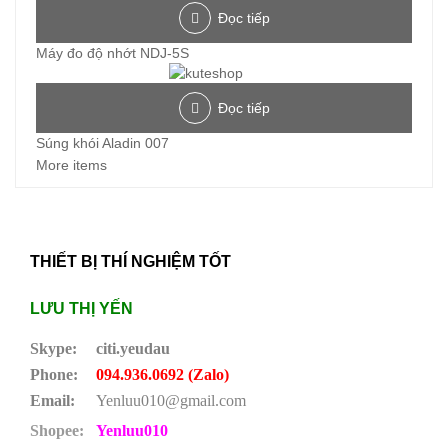
Đọc tiếp
Máy đo độ nhớt NDJ-5S
Đọc tiếp
Súng khói Aladin 007
More items
THIẾT BỊ THÍ NGHIỆM TỐT
LƯU THỊ YẾN
Skype:
citi.yeudau
Phone:
094.936.0692 (Zalo)
Email:
Yenluu010@gmail.com
Shopee:
Yenluu010