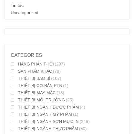
Tin tức
theo
Uncategorized
mới
nhất
CATEGORIES
HÃNG PHÂN PHỐI
(297)
SẢN PHẨM KHÁC
(78)
THIẾT BỊ BAO BÌ
(107)
THIẾT BỊ CƠ BẢN PTN
(1)
THIẾT BỊ MAY MẶC
(18)
THIẾT BỊ MÔI TRƯỜNG
(25)
THIẾT BỊ NGÀNH DƯỢC PHẨM
(4)
THIẾT BỊ NGÀNH MỸ PHẨM
(1)
THIẾT BỊ NGÀNH SƠN MỰC IN
(246)
THIẾT BỊ NGÀNH THỰC PHẨM
(50)