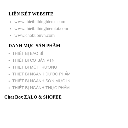
LIÊN KẾT WEBSITE
www.thietbithinghiems.com
www.thietbithinghiemtot.com
www.chobuonvn.com
DANH MỤC SẢN PHẨM
THIẾT BỊ BAO BÌ
THIẾT BỊ CƠ BẢN PTN
THIẾT BỊ MÔI TRƯỜNG
THIẾT BỊ NGÀNH DƯỢC PHẨM
THIẾT BỊ NGÀNH SƠN MỰC IN
THIẾT BỊ NGÀNH THỰC PHẨM
Chat Box ZALO & SHOPEE