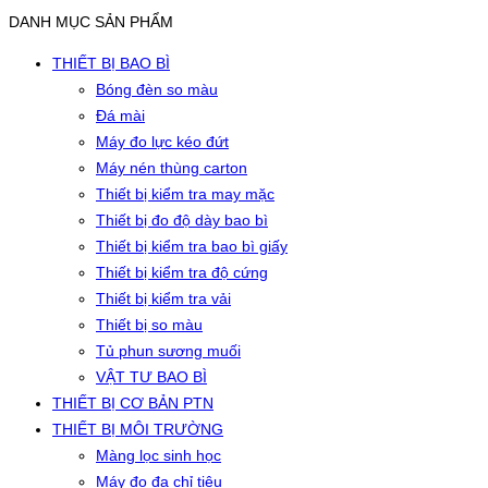
DANH MỤC SẢN PHẨM
THIẾT BỊ BAO BÌ
Bóng đèn so màu
Đá mài
Máy đo lực kéo đứt
Máy nén thùng carton
Thiết bị kiểm tra may mặc
Thiết bị đo độ dày bao bì
Thiết bị kiểm tra bao bì giấy
Thiết bị kiểm tra độ cứng
Thiết bị kiểm tra vải
Thiết bị so màu
Tủ phun sương muối
VẬT TƯ BAO BÌ
THIẾT BỊ CƠ BẢN PTN
THIẾT BỊ MÔI TRƯỜNG
Màng lọc sinh học
Máy đo đa chỉ tiêu