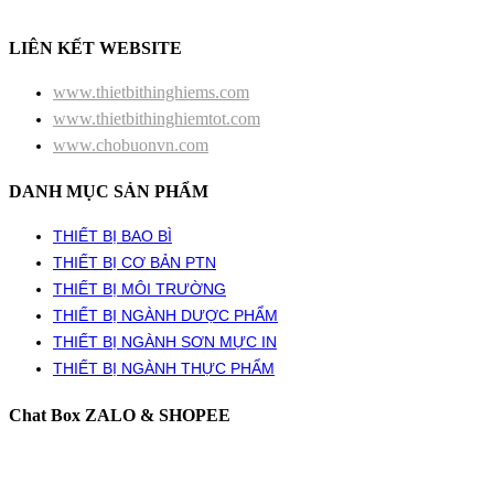
LIÊN KẾT WEBSITE
www.thietbithinghiems.com
www.thietbithinghiemtot.com
www.chobuonvn.com
DANH MỤC SẢN PHẨM
THIẾT BỊ BAO BÌ
THIẾT BỊ CƠ BẢN PTN
THIẾT BỊ MÔI TRƯỜNG
THIẾT BỊ NGÀNH DƯỢC PHẨM
THIẾT BỊ NGÀNH SƠN MỰC IN
THIẾT BỊ NGÀNH THỰC PHẨM
Chat Box ZALO & SHOPEE