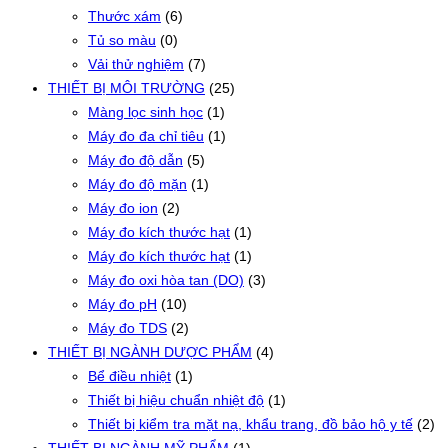
Thước xám
(6)
Tủ so màu
(0)
Vải thử nghiệm
(7)
THIẾT BỊ MÔI TRƯỜNG
(25)
Màng lọc sinh học
(1)
Máy đo đa chỉ tiêu
(1)
Máy đo độ dẫn
(5)
Máy đo độ mặn
(1)
Máy đo ion
(2)
Máy đo kích thước hạt
(1)
Máy đo kích thước hạt
(1)
Máy đo oxi hòa tan (DO)
(3)
Máy đo pH
(10)
Máy đo TDS
(2)
THIẾT BỊ NGÀNH DƯỢC PHẨM
(4)
Bể điều nhiệt
(1)
Thiết bị hiệu chuẩn nhiệt độ
(1)
Thiết bị kiểm tra mặt nạ, khẩu trang, đồ bảo hộ y tế
(2)