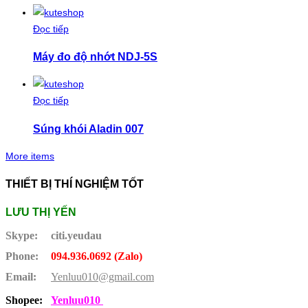
Đọc tiếp
Máy đo độ nhớt NDJ-5S
Đọc tiếp
Súng khói Aladin 007
More items
THIẾT BỊ THÍ NGHIỆM TỐT
LƯU THỊ YẾN
Skype:
citi.yeudau
Phone:
094.936.0692 (Zalo)
Email:
Yenluu010@gmail.com
Shopee:
Yenluu010