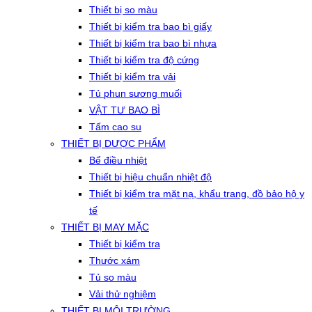
Thiết bị so màu
Thiết bị kiểm tra bao bì giấy
Thiết bị kiểm tra bao bì nhựa
Thiết bị kiểm tra độ cứng
Thiết bị kiểm tra vải
Tủ phun sương muối
VẬT TƯ BAO BÌ
Tấm cao su
THIẾT BỊ DƯỢC PHẨM
Bể điều nhiệt
Thiết bị hiệu chuẩn nhiệt độ
Thiết bị kiểm tra mặt nạ, khẩu trang, đồ bảo hộ y
tế
THIẾT BỊ MAY MẶC
Thiết bị kiểm tra
Thước xám
Tủ so màu
Vải thử nghiệm
THIẾT BỊ MÔI TRƯỜNG