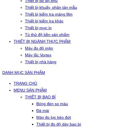
Thiết bị đo độ phủ
Thiết bị khuấy, phân tán mẫu
Thiết bị kiểm tra màng film
Thiết bị kiểm tra khác
Thiết bị mực in
Tủ thử độ bền sản phẩm
THIẾT BỊ NGÀNH THỰC PHẨM
Máy đo độ mặn
Máy lắc Vortex
Thiết bị nhà hàng
DANH MỤC SẢN PHẨM
TRANG CHỦ
MENU SẢN PHẨM
THIẾT BỊ BAO BÌ
Bóng đèn so màu
Đá mài
Máy đo lực kéo đứt
Thiết bị đo độ dày bao bì