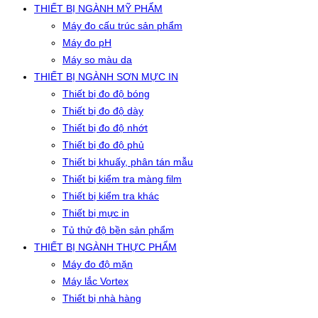
THIẾT BỊ NGÀNH MỸ PHẨM
Máy đo cấu trúc sản phẩm
Máy đo pH
Máy so màu da
THIẾT BỊ NGÀNH SƠN MỰC IN
Thiết bị đo độ bóng
Thiết bị đo độ dày
Thiết bị đo độ nhớt
Thiết bị đo độ phủ
Thiết bị khuấy, phân tán mẫu
Thiết bị kiểm tra màng film
Thiết bị kiểm tra khác
Thiết bị mực in
Tủ thử độ bền sản phẩm
THIẾT BỊ NGÀNH THỰC PHẨM
Máy đo độ mặn
Máy lắc Vortex
Thiết bị nhà hàng