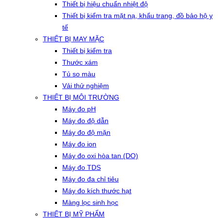
Thiết bị hiệu chuẩn nhiệt độ
Thiết bị kiểm tra mặt nạ, khẩu trang, đồ bảo hộ y
tế
THIẾT BỊ MAY MẶC
Thiết bị kiểm tra
Thước xám
Tủ so màu
Vải thử nghiệm
THIẾT BỊ MÔI TRƯỜNG
Máy đo pH
Máy đo độ dẫn
Máy đo độ mặn
Máy đo ion
Máy đo oxi hòa tan (DO)
Máy đo TDS
Máy đo đa chỉ tiêu
Máy đo kích thước hạt
Màng lọc sinh học
THIẾT BỊ MỸ PHẨM