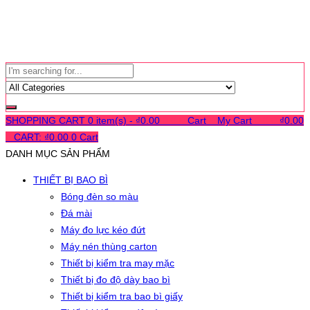
SHOPPING CART
0 item(s) -
₫
0.00
0
0
0
Cart
0
My Cart
0
0
0
₫
0.00
0
CART:
₫
0.00
0
Cart
DANH MỤC SẢN PHẨM
THIẾT BỊ BAO BÌ
Bóng đèn so màu
Đá mài
Máy đo lực kéo đứt
Máy nén thùng carton
Thiết bị kiểm tra may mặc
Thiết bị đo độ dày bao bì
Thiết bị kiểm tra bao bì giấy