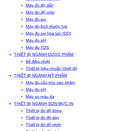
Máy đo độ dẫn
Máy đo độ mặn
Máy đo ion
Máy đo kích thước hạt
Máy đo oxi hòa tan (DO)
Máy đo pH
Máy đo TDS
THIẾT BỊ NGÀNH DƯỢC PHẨM
Bể điều nhiệt
Thiết bị hiệu chuẩn nhiệt độ
THIẾT BỊ NGÀNH MỸ PHẨM
Máy đo cấu trúc sản phẩm
Máy đo pH
Máy so màu da
THIẾT BỊ NGÀNH SƠN MỰC IN
Thiết bị đo độ bóng
Thiết bị đo độ dày
Thiết bị đo độ nhớt