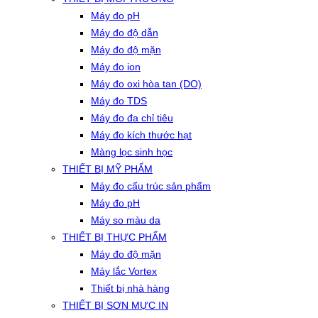
Máy đo pH
Máy đo độ dẫn
Máy đo độ mặn
Máy đo ion
Máy đo oxi hòa tan (DO)
Máy đo TDS
Máy đo đa chỉ tiêu
Máy đo kích thước hạt
Màng lọc sinh học
THIẾT BỊ MỸ PHẨM
Máy đo cấu trúc sản phẩm
Máy đo pH
Máy so màu da
THIẾT BỊ THỰC PHẨM
Máy đo độ mặn
Máy lắc Vortex
Thiết bị nhà hàng
THIẾT BỊ SƠN MỰC IN