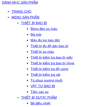
DANH MỤC SẢN PHẨM
TRANG CHỦ
MENU SẢN PHẨM
THIẾT BỊ BAO BÌ
Bóng đèn so màu
Đá mài
Máy đo lực kéo đứt
Thiết bị đo độ dày bao bì
Thiết bị so màu
Thiết bị kiểm tra bao bì giấy
Thiết bị kiểm tra bao bì nhựa
Thiết bị kiểm tra độ cứng
Thiết bị kiểm tra vải
Tủ phun sương muối
VẬT TƯ BAO BÌ
Tấm cao su
THIẾT BỊ DƯỢC PHẨM
Bể điều nhiệt