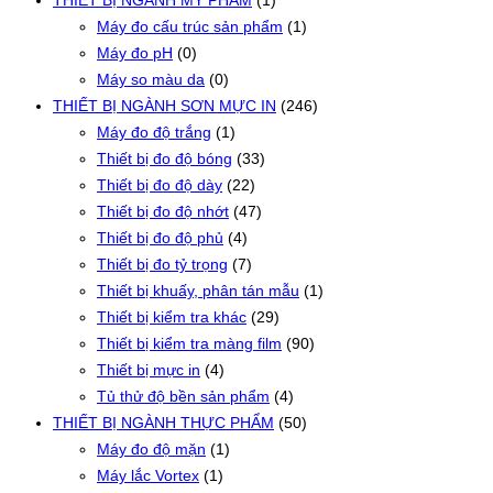
THIẾT BỊ NGÀNH MỸ PHẨM
(1)
Máy đo cấu trúc sản phẩm
(1)
Máy đo pH
(0)
Máy so màu da
(0)
THIẾT BỊ NGÀNH SƠN MỰC IN
(246)
Máy đo độ trắng
(1)
Thiết bị đo độ bóng
(33)
Thiết bị đo độ dày
(22)
Thiết bị đo độ nhớt
(47)
Thiết bị đo độ phủ
(4)
Thiết bị đo tỷ trọng
(7)
Thiết bị khuấy, phân tán mẫu
(1)
Thiết bị kiểm tra khác
(29)
Thiết bị kiểm tra màng film
(90)
Thiết bị mực in
(4)
Tủ thử độ bền sản phẩm
(4)
THIẾT BỊ NGÀNH THỰC PHẨM
(50)
Máy đo độ mặn
(1)
Máy lắc Vortex
(1)