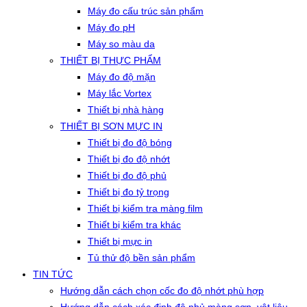
Máy đo cấu trúc sản phẩm
Máy đo pH
Máy so màu da
THIẾT BỊ THỰC PHẨM
Máy đo độ mặn
Máy lắc Vortex
Thiết bị nhà hàng
THIẾT BỊ SƠN MỰC IN
Thiết bị đo độ bóng
Thiết bị đo độ nhớt
Thiết bị đo độ phủ
Thiết bị đo tỷ trọng
Thiết bị kiểm tra màng film
Thiết bị kiểm tra khác
Thiết bị mực in
Tủ thử độ bền sản phẩm
TIN TỨC
Hướng dẫn cách chọn cốc đo độ nhớt phù hợp