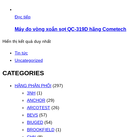
Đọc tiếp
Máy đo vòng xoắn sợi QC-319D hãng Cometech
Hiển thị kết quả duy nhất
Tin tức
Uncategorized
CATEGORIES
HÃNG PHÂN PHỐI
(297)
3NH
(1)
ANCHOR
(29)
ARCOTEST
(26)
BEVS
(57)
BIUGED
(54)
BROOKFIELD
(1)