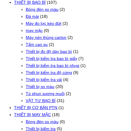
THIẾT BỊ BAO BÌ
(107)
Bóng đèn so màu
(2)
Đá mài
(18)
Máy đo lực kéo đứt
(2)
may mặc
(0)
Máy nén thùng carton
(2)
Tấm cao su
(2)
Thiết bị đo độ dày bao bì
(1)
Thiết bị kiểm tra bao bì giấy
(7)
Thiết bị kiểm tra bao bì nhựa
(1)
Thiết bị kiểm tra độ cứng
(9)
Thiết bị kiểm tra vải
(4)
Thiết bị so màu
(20)
Tủ phun sương muối
(2)
VẬT TƯ BAO BÌ
(31)
THIẾT BỊ CƠ BẢN PTN
(1)
THIẾT BỊ MAY MẶC
(18)
Bóng đèn so màu
(0)
Thiết bị kiểm tra
(5)