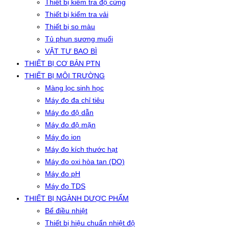
Thiết bị kiểm tra độ cứng
Thiết bị kiểm tra vải
Thiết bị so màu
Tủ phun sương muối
VẬT TƯ BAO BÌ
THIẾT BỊ CƠ BẢN PTN
THIẾT BỊ MÔI TRƯỜNG
Màng lọc sinh học
Máy đo đa chỉ tiêu
Máy đo độ dẫn
Máy đo độ mặn
Máy đo ion
Máy đo kích thước hạt
Máy đo oxi hòa tan (DO)
Máy đo pH
Máy đo TDS
THIẾT BỊ NGÀNH DƯỢC PHẨM
Bể điều nhiệt
Thiết bị hiệu chuẩn nhiệt độ