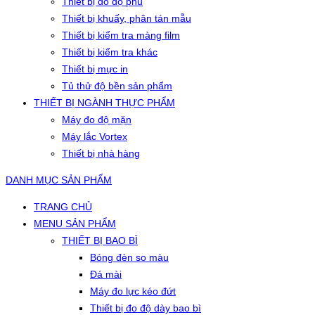
Thiết bị đo độ phủ
Thiết bị khuấy, phân tán mẫu
Thiết bị kiểm tra màng film
Thiết bị kiểm tra khác
Thiết bị mực in
Tủ thử độ bền sản phẩm
THIẾT BỊ NGÀNH THỰC PHẨM
Máy đo độ mặn
Máy lắc Vortex
Thiết bị nhà hàng
DANH MỤC SẢN PHẨM
TRANG CHỦ
MENU SẢN PHẨM
THIẾT BỊ BAO BÌ
Bóng đèn so màu
Đá mài
Máy đo lực kéo đứt
Thiết bị đo độ dày bao bì