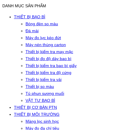
DANH MỤC SẢN PHẨM
THIẾT BỊ BAO BÌ
Bóng đèn so màu
Đá mài
Máy đo lực kéo đứt
Máy nén thùng carton
Thiết bị kiểm tra may mặc
Thiết bị đo độ dày bao bì
Thiết bị kiểm tra bao bì giấy
Thiết bị kiểm tra độ cứng
Thiết bị kiểm tra vải
Thiết bị so màu
Tủ phun sương muối
VẬT TƯ BAO BÌ
THIẾT BỊ CƠ BẢN PTN
THIẾT BỊ MÔI TRƯỜNG
Màng lọc sinh học
Máy đo đa chỉ tiêu