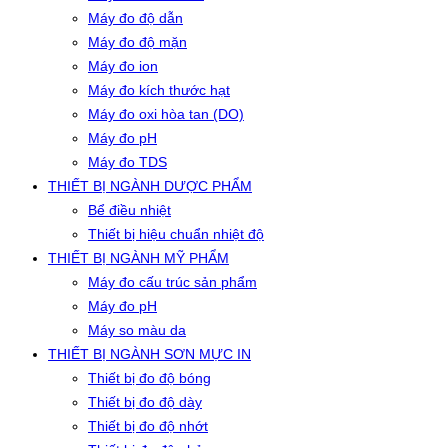
Máy đo độ dẫn
Máy đo độ mặn
Máy đo ion
Máy đo kích thước hạt
Máy đo oxi hòa tan (DO)
Máy đo pH
Máy đo TDS
THIẾT BỊ NGÀNH DƯỢC PHẨM
Bể điều nhiệt
Thiết bị hiệu chuẩn nhiệt độ
THIẾT BỊ NGÀNH MỸ PHẨM
Máy đo cấu trúc sản phẩm
Máy đo pH
Máy so màu da
THIẾT BỊ NGÀNH SƠN MỰC IN
Thiết bị đo độ bóng
Thiết bị đo độ dày
Thiết bị đo độ nhớt