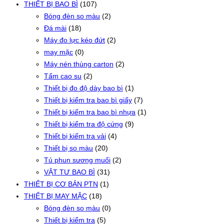
THIẾT BỊ BAO BÌ
(107)
Bóng đèn so màu
(2)
Đá mài
(18)
Máy đo lực kéo đứt
(2)
may mặc
(0)
Máy nén thùng carton
(2)
Tấm cao su
(2)
Thiết bị đo độ dày bao bì
(1)
Thiết bị kiểm tra bao bì giấy
(7)
Thiết bị kiểm tra bao bì nhựa
(1)
Thiết bị kiểm tra độ cứng
(9)
Thiết bị kiểm tra vải
(4)
Thiết bị so màu
(20)
Tủ phun sương muối
(2)
VẬT TƯ BAO BÌ
(31)
THIẾT BỊ CƠ BẢN PTN
(1)
THIẾT BỊ MAY MẶC
(18)
Bóng đèn so màu
(0)
Thiết bị kiểm tra
(5)