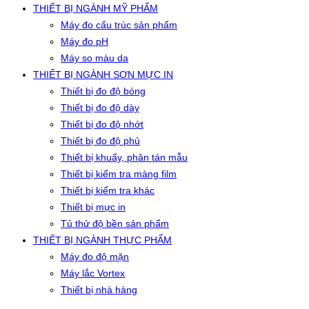
THIẾT BỊ NGÀNH MỸ PHẨM
Máy đo cấu trúc sản phẩm
Máy đo pH
Máy so màu da
THIẾT BỊ NGÀNH SƠN MỰC IN
Thiết bị đo độ bóng
Thiết bị đo độ dày
Thiết bị đo độ nhớt
Thiết bị đo độ phủ
Thiết bị khuấy, phân tán mẫu
Thiết bị kiểm tra màng film
Thiết bị kiểm tra khác
Thiết bị mực in
Tủ thử độ bền sản phẩm
THIẾT BỊ NGÀNH THỰC PHẨM
Máy đo độ mặn
Máy lắc Vortex
Thiết bị nhà hàng