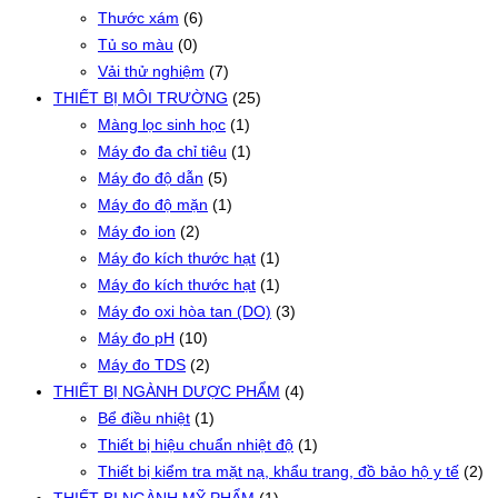
Thước xám
(6)
Tủ so màu
(0)
Vải thử nghiệm
(7)
THIẾT BỊ MÔI TRƯỜNG
(25)
Màng lọc sinh học
(1)
Máy đo đa chỉ tiêu
(1)
Máy đo độ dẫn
(5)
Máy đo độ mặn
(1)
Máy đo ion
(2)
Máy đo kích thước hạt
(1)
Máy đo kích thước hạt
(1)
Máy đo oxi hòa tan (DO)
(3)
Máy đo pH
(10)
Máy đo TDS
(2)
THIẾT BỊ NGÀNH DƯỢC PHẨM
(4)
Bể điều nhiệt
(1)
Thiết bị hiệu chuẩn nhiệt độ
(1)
Thiết bị kiểm tra mặt nạ, khẩu trang, đồ bảo hộ y tế
(2)