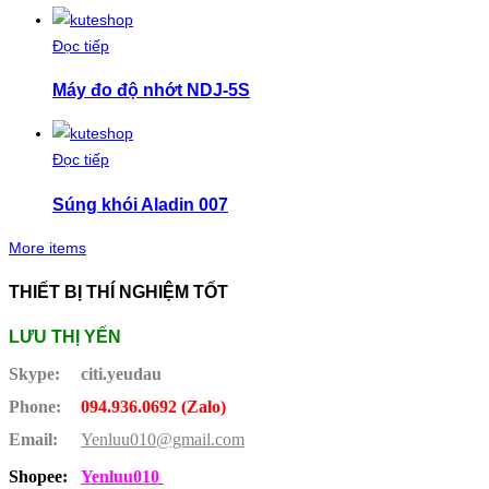
Đọc tiếp
Máy đo độ nhớt NDJ-5S
Đọc tiếp
Súng khói Aladin 007
More items
THIẾT BỊ THÍ NGHIỆM TỐT
LƯU THỊ YẾN
Skype:
citi.yeudau
Phone:
094.936.0692 (Zalo)
Email:
Yenluu010@gmail.com
Shopee:
Yenluu010