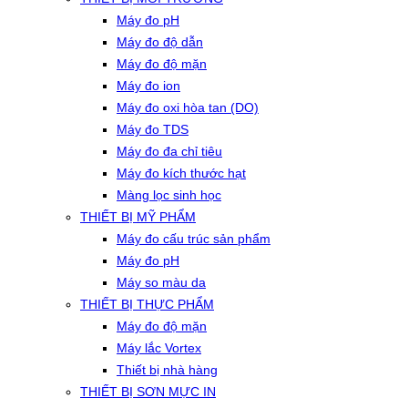
Máy đo pH
Máy đo độ dẫn
Máy đo độ mặn
Máy đo ion
Máy đo oxi hòa tan (DO)
Máy đo TDS
Máy đo đa chỉ tiêu
Máy đo kích thước hạt
Màng lọc sinh học
THIẾT BỊ MỸ PHẨM
Máy đo cấu trúc sản phẩm
Máy đo pH
Máy so màu da
THIẾT BỊ THỰC PHẨM
Máy đo độ mặn
Máy lắc Vortex
Thiết bị nhà hàng
THIẾT BỊ SƠN MỰC IN