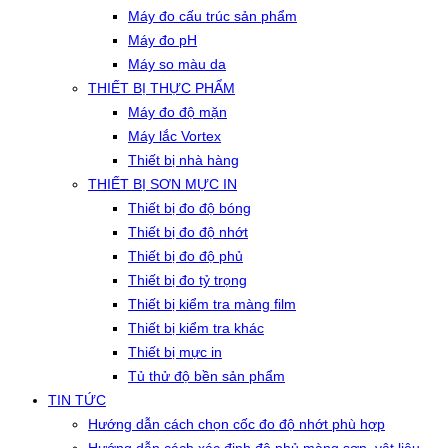
Máy đo cấu trúc sản phẩm
Máy đo pH
Máy so màu da
THIẾT BỊ THỰC PHẨM
Máy đo độ mặn
Máy lắc Vortex
Thiết bị nhà hàng
THIẾT BỊ SƠN MỰC IN
Thiết bị đo độ bóng
Thiết bị đo độ nhớt
Thiết bị đo độ phủ
Thiết bị đo tỷ trọng
Thiết bị kiểm tra màng film
Thiết bị kiểm tra khác
Thiết bị mực in
Tủ thử độ bền sản phẩm
TIN TỨC
Hướng dẫn cách chọn cốc đo độ nhớt phù hợp