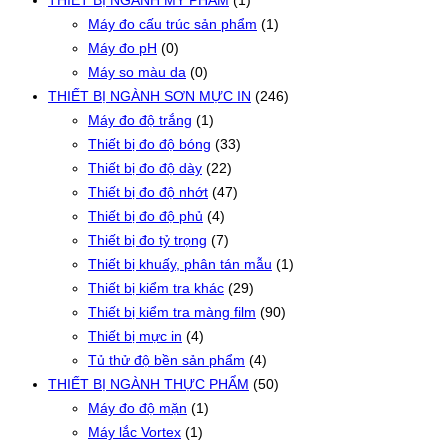
THIẾT BỊ NGÀNH MỸ PHẨM
(1)
Máy đo cấu trúc sản phẩm
(1)
Máy đo pH
(0)
Máy so màu da
(0)
THIẾT BỊ NGÀNH SƠN MỰC IN
(246)
Máy đo độ trắng
(1)
Thiết bị đo độ bóng
(33)
Thiết bị đo độ dày
(22)
Thiết bị đo độ nhớt
(47)
Thiết bị đo độ phủ
(4)
Thiết bị đo tỷ trọng
(7)
Thiết bị khuấy, phân tán mẫu
(1)
Thiết bị kiểm tra khác
(29)
Thiết bị kiểm tra màng film
(90)
Thiết bị mực in
(4)
Tủ thử độ bền sản phẩm
(4)
THIẾT BỊ NGÀNH THỰC PHẨM
(50)
Máy đo độ mặn
(1)
Máy lắc Vortex
(1)