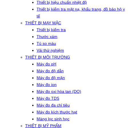
Thiết bị hiệu chuẩn nhiệt độ
Thiết bị kiểm tra mặt nạ, khẩu trang, đồ bảo hộ y
tế
THIẾT BỊ MAY MẶC
Thiết bị kiểm tra
Thước xám
Tủ so màu
Vải thử nghiệm
THIẾT BỊ MÔI TRƯỜNG
Máy đo pH
Máy đo độ dẫn
Máy đo độ mặn
Máy đo ion
Máy đo oxi hòa tan (DO)
Máy đo TDS
Máy đo đa chỉ tiêu
Máy đo kích thước hạt
Màng lọc sinh học
THIẾT BỊ MỸ PHẨM