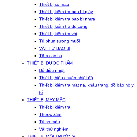
Thiết bị so màu
Thiết bị kiểm tra bao bì giấy
Thiết bị kiểm tra bao bì nhựa
Thiết bị kiểm tra độ cứng
Thiết bị kiểm tra vải
Tủ phun sương muối
VẬT TƯ BAO BÌ
Tấm cao su
THIẾT BỊ DƯỢC PHẨM
Bể điều nhiệt
Thiết bị hiệu chuẩn nhiệt độ
Thiết bị kiểm tra mặt nạ, khẩu trang, đồ bảo hộ y
tế
THIẾT BỊ MAY MẶC
Thiết bị kiểm tra
Thước xám
Tủ so màu
Vải thử nghiệm
THIẾT BỊ MÔI TRƯỜNG