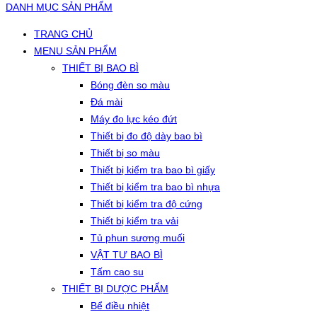
DANH MỤC SẢN PHẨM
TRANG CHỦ
MENU SẢN PHẨM
THIẾT BỊ BAO BÌ
Bóng đèn so màu
Đá mài
Máy đo lực kéo đứt
Thiết bị đo độ dày bao bì
Thiết bị so màu
Thiết bị kiểm tra bao bì giấy
Thiết bị kiểm tra bao bì nhựa
Thiết bị kiểm tra độ cứng
Thiết bị kiểm tra vải
Tủ phun sương muối
VẬT TƯ BAO BÌ
Tấm cao su
THIẾT BỊ DƯỢC PHẨM
Bể điều nhiệt