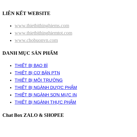
LIÊN KẾT WEBSITE
www.thietbithinghiems.com
www.thietbithinghiemtot.com
www.chobuonvn.com
DANH MỤC SẢN PHẨM
THIẾT BỊ BAO BÌ
THIẾT BỊ CƠ BẢN PTN
THIẾT BỊ MÔI TRƯỜNG
THIẾT BỊ NGÀNH DƯỢC PHẨM
THIẾT BỊ NGÀNH SƠN MỰC IN
THIẾT BỊ NGÀNH THỰC PHẨM
Chat Box ZALO & SHOPEE