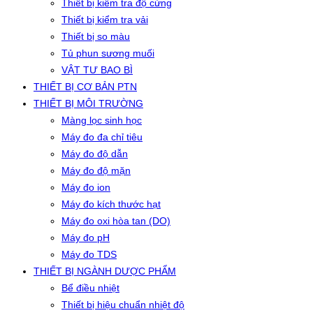
Thiết bị kiểm tra độ cứng
Thiết bị kiểm tra vải
Thiết bị so màu
Tủ phun sương muối
VẬT TƯ BAO BÌ
THIẾT BỊ CƠ BẢN PTN
THIẾT BỊ MÔI TRƯỜNG
Màng lọc sinh học
Máy đo đa chỉ tiêu
Máy đo độ dẫn
Máy đo độ mặn
Máy đo ion
Máy đo kích thước hạt
Máy đo oxi hòa tan (DO)
Máy đo pH
Máy đo TDS
THIẾT BỊ NGÀNH DƯỢC PHẨM
Bể điều nhiệt
Thiết bị hiệu chuẩn nhiệt độ