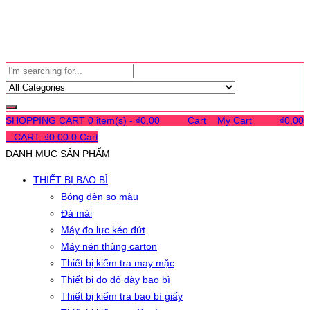
SHOPPING CART
0 item(s) -
₫
0.00
0
0
0
Cart
0
My Cart
0
0
0
₫
0.00
0
CART:
₫
0.00
0
Cart
DANH MỤC SẢN PHẨM
THIẾT BỊ BAO BÌ
Bóng đèn so màu
Đá mài
Máy đo lực kéo đứt
Máy nén thùng carton
Thiết bị kiểm tra may mặc
Thiết bị đo độ dày bao bì
Thiết bị kiểm tra bao bì giấy