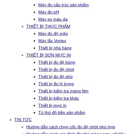
Máy đo cấu trúc sản phẩm
Máy đo pH
Máy so màu da
THIẾT BỊ THỰC PHẨM
Máy đo độ mặn
Máy lắc Vortex
Thiết bị nhà hàng
THIẾT BỊ SƠN MỰC IN
Thiết bị đo độ bóng
Thiết bị đo độ nhớt
Thiết bị đo độ phủ
Thiết bị đo tỷ trọng
Thiết bị kiểm tra màng film
Thiết bị kiểm tra khác
Thiết bị mực in
Tủ thử độ bền sản phẩm
TIN TỨC
Hướng dẫn cách chọn cốc đo độ nhớt phù hợp