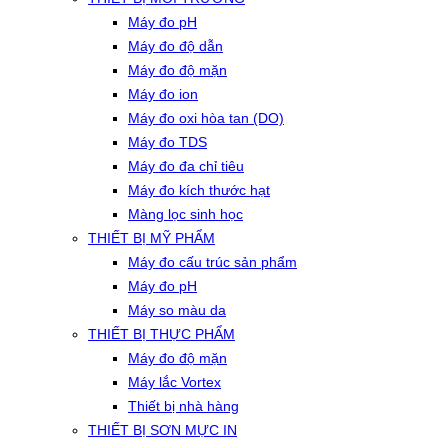
Máy đo pH
Máy đo độ dẫn
Máy đo độ mặn
Máy đo ion
Máy đo oxi hòa tan (DO)
Máy đo TDS
Máy đo đa chỉ tiêu
Máy đo kích thước hạt
Màng lọc sinh học
THIẾT BỊ MỸ PHẨM
Máy đo cấu trúc sản phẩm
Máy đo pH
Máy so màu da
THIẾT BỊ THỰC PHẨM
Máy đo độ mặn
Máy lắc Vortex
Thiết bị nhà hàng
THIẾT BỊ SƠN MỰC IN