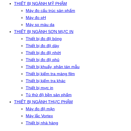
THIẾT BỊ NGÀNH MỸ PHẨM
Máy đo cấu trúc sản phẩm
Máy đo pH
Máy so màu da
THIẾT BỊ NGÀNH SƠN MỰC IN
Thiết bị đo độ bóng
Thiết bị đo độ dày
Thiết bị đo độ nhớt
Thiết bị đo độ phủ
Thiết bị khuấy, phân tán mẫu
Thiết bị kiểm tra màng film
Thiết bị kiểm tra khác
Thiết bị mực in
Tủ thử độ bền sản phẩm
THIẾT BỊ NGÀNH THỰC PHẨM
Máy đo độ mặn
Máy lắc Vortex
Thiết bị nhà hàng