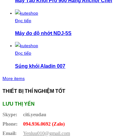
Máy Tạo Khói Pro 900 Hãng Anchor Chef
Đọc tiếp
Máy đo độ nhớt NDJ-5S
Đọc tiếp
Súng khói Aladin 007
More items
THIẾT BỊ THÍ NGHIỆM TỐT
LƯU THỊ YẾN
Skype:
citi.yeudau
Phone:
094.936.0692 (Zalo)
Email:
Yenluu010@gmail.com