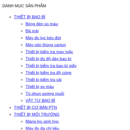
DANH MỤC SẢN PHẨM
THIẾT BỊ BAO BÌ
Bóng đèn so màu
Đá mài
Máy đo lực kéo đứt
Máy nén thùng carton
Thiết bị kiểm tra may mặc
Thiết bị đo độ dày bao bì
Thiết bị kiểm tra bao bì giấy
Thiết bị kiểm tra độ cứng
Thiết bị kiểm tra vải
Thiết bị so màu
Tủ phun sương muối
VẬT TƯ BAO BÌ
THIẾT BỊ CƠ BẢN PTN
THIẾT BỊ MÔI TRƯỜNG
Màng lọc sinh học
Máy đo đa chỉ tiêu