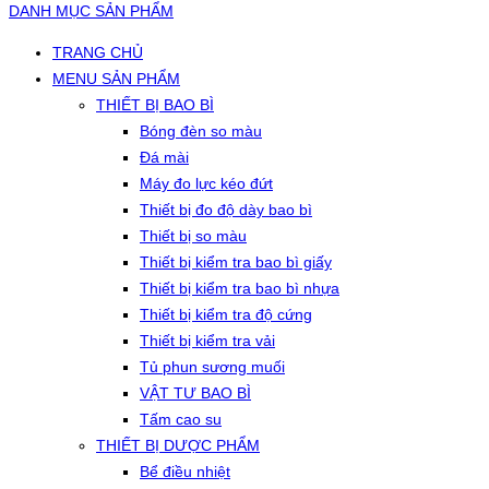
DANH MỤC SẢN PHẨM
TRANG CHỦ
MENU SẢN PHẨM
THIẾT BỊ BAO BÌ
Bóng đèn so màu
Đá mài
Máy đo lực kéo đứt
Thiết bị đo độ dày bao bì
Thiết bị so màu
Thiết bị kiểm tra bao bì giấy
Thiết bị kiểm tra bao bì nhựa
Thiết bị kiểm tra độ cứng
Thiết bị kiểm tra vải
Tủ phun sương muối
VẬT TƯ BAO BÌ
Tấm cao su
THIẾT BỊ DƯỢC PHẨM
Bể điều nhiệt