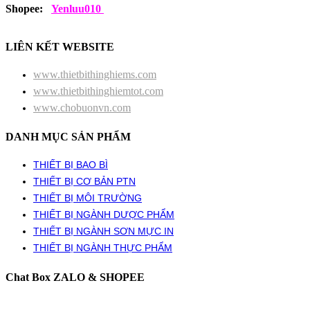
Shopee:
Yenluu010
LIÊN KẾT WEBSITE
www.thietbithinghiems.com
www.thietbithinghiemtot.com
www.chobuonvn.com
DANH MỤC SẢN PHẨM
THIẾT BỊ BAO BÌ
THIẾT BỊ CƠ BẢN PTN
THIẾT BỊ MÔI TRƯỜNG
THIẾT BỊ NGÀNH DƯỢC PHẨM
THIẾT BỊ NGÀNH SƠN MỰC IN
THIẾT BỊ NGÀNH THỰC PHẨM
Chat Box ZALO & SHOPEE