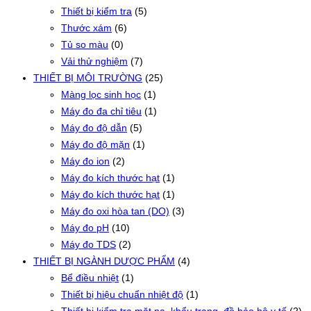
Thiết bị kiểm tra
(5)
Thước xám
(6)
Tủ so màu
(0)
Vải thử nghiệm
(7)
THIẾT BỊ MÔI TRƯỜNG
(25)
Màng lọc sinh học
(1)
Máy đo đa chỉ tiêu
(1)
Máy đo độ dẫn
(5)
Máy đo độ mặn
(1)
Máy đo ion
(2)
Máy đo kích thước hạt
(1)
Máy đo kích thước hạt
(1)
Máy đo oxi hòa tan (DO)
(3)
Máy đo pH
(10)
Máy đo TDS
(2)
THIẾT BỊ NGÀNH DƯỢC PHẨM
(4)
Bể điều nhiệt
(1)
Thiết bị hiệu chuẩn nhiệt độ
(1)