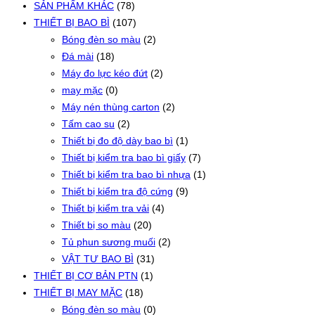
SẢN PHẨM KHÁC
(78)
THIẾT BỊ BAO BÌ
(107)
Bóng đèn so màu
(2)
Đá mài
(18)
Máy đo lực kéo đứt
(2)
may mặc
(0)
Máy nén thùng carton
(2)
Tấm cao su
(2)
Thiết bị đo độ dày bao bì
(1)
Thiết bị kiểm tra bao bì giấy
(7)
Thiết bị kiểm tra bao bì nhựa
(1)
Thiết bị kiểm tra độ cứng
(9)
Thiết bị kiểm tra vải
(4)
Thiết bị so màu
(20)
Tủ phun sương muối
(2)
VẬT TƯ BAO BÌ
(31)
THIẾT BỊ CƠ BẢN PTN
(1)
THIẾT BỊ MAY MẶC
(18)
Bóng đèn so màu
(0)