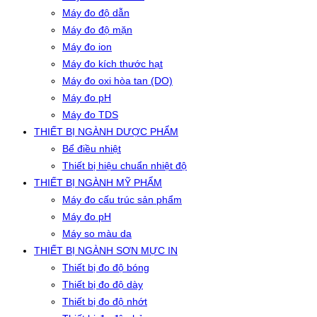
Máy đo độ dẫn
Máy đo độ mặn
Máy đo ion
Máy đo kích thước hạt
Máy đo oxi hòa tan (DO)
Máy đo pH
Máy đo TDS
THIẾT BỊ NGÀNH DƯỢC PHẨM
Bể điều nhiệt
Thiết bị hiệu chuẩn nhiệt độ
THIẾT BỊ NGÀNH MỸ PHẨM
Máy đo cấu trúc sản phẩm
Máy đo pH
Máy so màu da
THIẾT BỊ NGÀNH SƠN MỰC IN
Thiết bị đo độ bóng
Thiết bị đo độ dày
Thiết bị đo độ nhớt