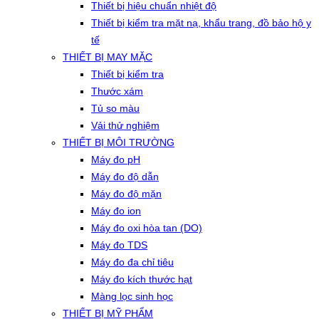
Thiết bị hiệu chuẩn nhiệt độ
Thiết bị kiểm tra mặt nạ, khẩu trang, đồ bảo hộ y
tế
THIẾT BỊ MAY MẶC
Thiết bị kiểm tra
Thước xám
Tủ so màu
Vải thử nghiệm
THIẾT BỊ MÔI TRƯỜNG
Máy đo pH
Máy đo độ dẫn
Máy đo độ mặn
Máy đo ion
Máy đo oxi hòa tan (DO)
Máy đo TDS
Máy đo đa chỉ tiêu
Máy đo kích thước hạt
Màng lọc sinh học
THIẾT BỊ MỸ PHẨM