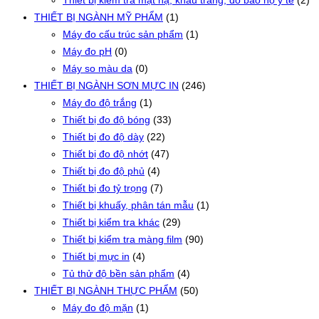
Thiết bị kiểm tra mặt nạ, khẩu trang, đồ bảo hộ y tế
(2)
THIẾT BỊ NGÀNH MỸ PHẨM
(1)
Máy đo cấu trúc sản phẩm
(1)
Máy đo pH
(0)
Máy so màu da
(0)
THIẾT BỊ NGÀNH SƠN MỰC IN
(246)
Máy đo độ trắng
(1)
Thiết bị đo độ bóng
(33)
Thiết bị đo độ dày
(22)
Thiết bị đo độ nhớt
(47)
Thiết bị đo độ phủ
(4)
Thiết bị đo tỷ trọng
(7)
Thiết bị khuấy, phân tán mẫu
(1)
Thiết bị kiểm tra khác
(29)
Thiết bị kiểm tra màng film
(90)
Thiết bị mực in
(4)
Tủ thử độ bền sản phẩm
(4)
THIẾT BỊ NGÀNH THỰC PHẨM
(50)
Máy đo độ mặn
(1)