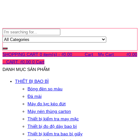
SHOPPING CART
0 item(s) -
₫
0.00
0
0
0
Cart
0
My Cart
0
0
0
₫
0.00
0
CART:
₫
0.00
0
Cart
DANH MỤC SẢN PHẨM
THIẾT BỊ BAO BÌ
Bóng đèn so màu
Đá mài
Máy đo lực kéo đứt
Máy nén thùng carton
Thiết bị kiểm tra may mặc
Thiết bị đo độ dày bao bì
Thiết bị kiểm tra bao bì giấy