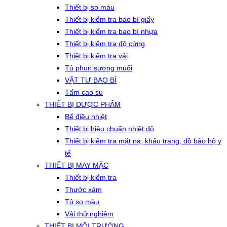
Thiết bị so màu
Thiết bị kiểm tra bao bì giấy
Thiết bị kiểm tra bao bì nhựa
Thiết bị kiểm tra độ cứng
Thiết bị kiểm tra vải
Tủ phun sương muối
VẬT TƯ BAO BÌ
Tấm cao su
THIẾT BỊ DƯỢC PHẨM
Bể điều nhiệt
Thiết bị hiệu chuẩn nhiệt độ
Thiết bị kiểm tra mặt nạ, khẩu trang, đồ bảo hộ y
tế
THIẾT BỊ MAY MẶC
Thiết bị kiểm tra
Thước xám
Tủ so màu
Vải thử nghiệm
THIẾT BỊ MÔI TRƯỜNG