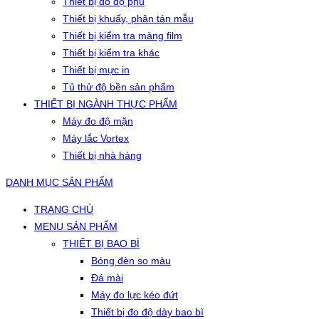
Thiết bị đo độ phủ
Thiết bị khuấy, phân tán mẫu
Thiết bị kiểm tra màng film
Thiết bị kiểm tra khác
Thiết bị mực in
Tủ thử độ bền sản phẩm
THIẾT BỊ NGÀNH THỰC PHẨM
Máy đo độ mặn
Máy lắc Vortex
Thiết bị nhà hàng
DANH MỤC SẢN PHẨM
TRANG CHỦ
MENU SẢN PHẨM
THIẾT BỊ BAO BÌ
Bóng đèn so màu
Đá mài
Máy đo lực kéo đứt
Thiết bị đo độ dày bao bì