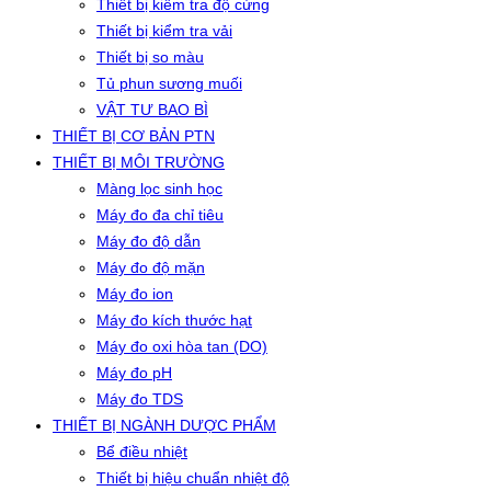
Thiết bị kiểm tra độ cứng
Thiết bị kiểm tra vải
Thiết bị so màu
Tủ phun sương muối
VẬT TƯ BAO BÌ
THIẾT BỊ CƠ BẢN PTN
THIẾT BỊ MÔI TRƯỜNG
Màng lọc sinh học
Máy đo đa chỉ tiêu
Máy đo độ dẫn
Máy đo độ mặn
Máy đo ion
Máy đo kích thước hạt
Máy đo oxi hòa tan (DO)
Máy đo pH
Máy đo TDS
THIẾT BỊ NGÀNH DƯỢC PHẨM
Bể điều nhiệt
Thiết bị hiệu chuẩn nhiệt độ