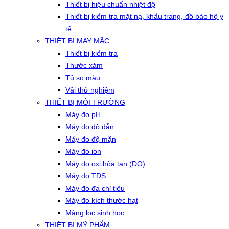
Thiết bị hiệu chuẩn nhiệt độ
Thiết bị kiểm tra mặt nạ, khẩu trang, đồ bảo hộ y
tế
THIẾT BỊ MAY MẶC
Thiết bị kiểm tra
Thước xám
Tủ so màu
Vải thử nghiệm
THIẾT BỊ MÔI TRƯỜNG
Máy đo pH
Máy đo độ dẫn
Máy đo độ mặn
Máy đo ion
Máy đo oxi hòa tan (DO)
Máy đo TDS
Máy đo đa chỉ tiêu
Máy đo kích thước hạt
Màng lọc sinh học
THIẾT BỊ MỸ PHẨM