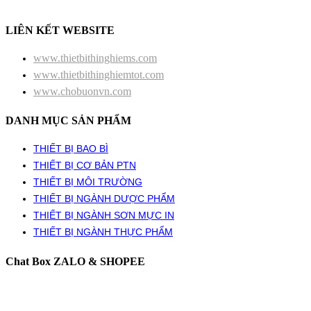
LIÊN KẾT WEBSITE
www.thietbithinghiems.com
www.thietbithinghiemtot.com
www.chobuonvn.com
DANH MỤC SẢN PHẨM
THIẾT BỊ BAO BÌ
THIẾT BỊ CƠ BẢN PTN
THIẾT BỊ MÔI TRƯỜNG
THIẾT BỊ NGÀNH DƯỢC PHẨM
THIẾT BỊ NGÀNH SƠN MỰC IN
THIẾT BỊ NGÀNH THỰC PHẨM
Chat Box ZALO & SHOPEE