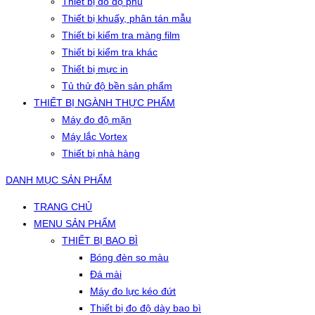
Thiết bị đo độ phủ
Thiết bị khuấy, phân tán mẫu
Thiết bị kiểm tra màng film
Thiết bị kiểm tra khác
Thiết bị mực in
Tủ thử độ bền sản phẩm
THIẾT BỊ NGÀNH THỰC PHẨM
Máy đo độ mặn
Máy lắc Vortex
Thiết bị nhà hàng
DANH MỤC SẢN PHẨM
TRANG CHỦ
MENU SẢN PHẨM
THIẾT BỊ BAO BÌ
Bóng đèn so màu
Đá mài
Máy đo lực kéo đứt
Thiết bị đo độ dày bao bì