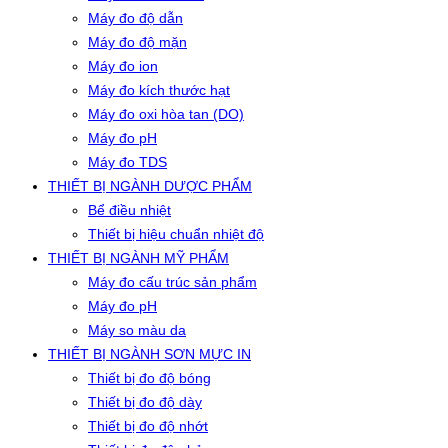
Máy đo độ dẫn
Máy đo độ mặn
Máy đo ion
Máy đo kích thước hạt
Máy đo oxi hòa tan (DO)
Máy đo pH
Máy đo TDS
THIẾT BỊ NGÀNH DƯỢC PHẨM
Bể điều nhiệt
Thiết bị hiệu chuẩn nhiệt độ
THIẾT BỊ NGÀNH MỸ PHẨM
Máy đo cấu trúc sản phẩm
Máy đo pH
Máy so màu da
THIẾT BỊ NGÀNH SƠN MỰC IN
Thiết bị đo độ bóng
Thiết bị đo độ dày
Thiết bị đo độ nhớt