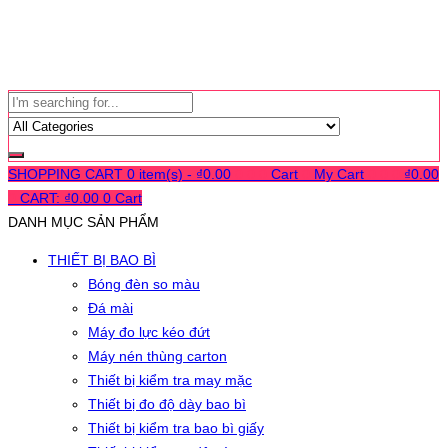
SHOPPING CART
0 item(s) -
₫
0.00
0
0
0
Cart
0
My Cart
0
0
0
₫
0.00
0
CART:
₫
0.00
0
Cart
DANH MỤC SẢN PHẨM
THIẾT BỊ BAO BÌ
Bóng đèn so màu
Đá mài
Máy đo lực kéo đứt
Máy nén thùng carton
Thiết bị kiểm tra may mặc
Thiết bị đo độ dày bao bì
Thiết bị kiểm tra bao bì giấy