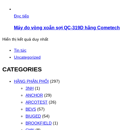
Đọc tiếp
Máy đo vòng xoắn sợi QC-319D hãng Cometech
Hiển thị kết quả duy nhất
Tin tức
Uncategorized
CATEGORIES
HÃNG PHÂN PHỐI
(297)
3NH
(1)
ANCHOR
(29)
ARCOTEST
(26)
BEVS
(57)
BIUGED
(54)
BROOKFIELD
(1)