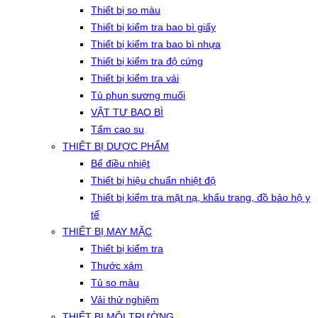
Thiết bị so màu
Thiết bị kiểm tra bao bì giấy
Thiết bị kiểm tra bao bì nhựa
Thiết bị kiểm tra độ cứng
Thiết bị kiểm tra vải
Tủ phun sương muối
VẬT TƯ BAO BÌ
Tấm cao su
THIẾT BỊ DƯỢC PHẨM
Bể điều nhiệt
Thiết bị hiệu chuẩn nhiệt độ
Thiết bị kiểm tra mặt nạ, khẩu trang, đồ bảo hộ y
tế
THIẾT BỊ MAY MẶC
Thiết bị kiểm tra
Thước xám
Tủ so màu
Vải thử nghiệm
THIẾT BỊ MÔI TRƯỜNG