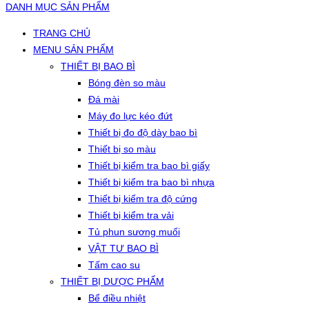
DANH MỤC SẢN PHẨM
TRANG CHỦ
MENU SẢN PHẨM
THIẾT BỊ BAO BÌ
Bóng đèn so màu
Đá mài
Máy đo lực kéo đứt
Thiết bị đo độ dày bao bì
Thiết bị so màu
Thiết bị kiểm tra bao bì giấy
Thiết bị kiểm tra bao bì nhựa
Thiết bị kiểm tra độ cứng
Thiết bị kiểm tra vải
Tủ phun sương muối
VẬT TƯ BAO BÌ
Tấm cao su
THIẾT BỊ DƯỢC PHẨM
Bể điều nhiệt