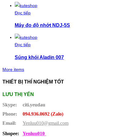
Đọc tiếp
Máy đo độ nhớt NDJ-5S
Đọc tiếp
Súng khói Aladin 007
More items
THIẾT BỊ THÍ NGHIỆM TỐT
LƯU THỊ YẾN
Skype:
citi.yeudau
Phone:
094.936.0692 (Zalo)
Email:
Yenluu010@gmail.com
Shopee:
Yenluu010