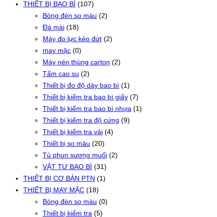
THIẾT BỊ BAO BÌ
(107)
Bóng đèn so màu
(2)
Đá mài
(18)
Máy đo lực kéo đứt
(2)
may mặc
(0)
Máy nén thùng carton
(2)
Tấm cao su
(2)
Thiết bị đo độ dày bao bì
(1)
Thiết bị kiểm tra bao bì giấy
(7)
Thiết bị kiểm tra bao bì nhựa
(1)
Thiết bị kiểm tra độ cứng
(9)
Thiết bị kiểm tra vải
(4)
Thiết bị so màu
(20)
Tủ phun sương muối
(2)
VẬT TƯ BAO BÌ
(31)
THIẾT BỊ CƠ BẢN PTN
(1)
THIẾT BỊ MAY MẶC
(18)
Bóng đèn so màu
(0)
Thiết bị kiểm tra
(5)