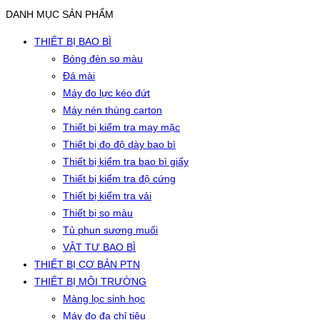
DANH MỤC SẢN PHẨM
THIẾT BỊ BAO BÌ
Bóng đèn so màu
Đá mài
Máy đo lực kéo đứt
Máy nén thùng carton
Thiết bị kiểm tra may mặc
Thiết bị đo độ dày bao bì
Thiết bị kiểm tra bao bì giấy
Thiết bị kiểm tra độ cứng
Thiết bị kiểm tra vải
Thiết bị so màu
Tủ phun sương muối
VẬT TƯ BAO BÌ
THIẾT BỊ CƠ BẢN PTN
THIẾT BỊ MÔI TRƯỜNG
Màng lọc sinh học
Máy đo đa chỉ tiêu