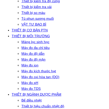
Thiết bị kiểm tra độ cứng
Thiết bị kiểm tra vải
Thiết bị so màu
Tủ phun sương muối
VẬT TƯ BAO BÌ
THIẾT BỊ CƠ BẢN PTN
THIẾT BỊ MÔI TRƯỜNG
Màng lọc sinh học
Máy đo đa chỉ tiêu
Máy đo độ dẫn
Máy đo độ mặn
Máy đo ion
Máy đo kích thước hạt
Máy đo oxi hòa tan (DO)
Máy đo pH
Máy đo TDS
THIẾT BỊ NGÀNH DƯỢC PHẨM
Bể điều nhiệt
Thiết bị hiệu chuẩn nhiệt độ