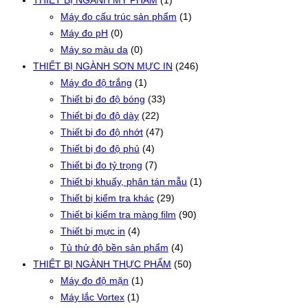
THIẾT BỊ NGÀNH MỸ PHẨM
(1)
Máy đo cấu trúc sản phẩm
(1)
Máy đo pH
(0)
Máy so màu da
(0)
THIẾT BỊ NGÀNH SƠN MỰC IN
(246)
Máy đo độ trắng
(1)
Thiết bị đo độ bóng
(33)
Thiết bị đo độ dày
(22)
Thiết bị đo độ nhớt
(47)
Thiết bị đo độ phủ
(4)
Thiết bị đo tỷ trọng
(7)
Thiết bị khuấy, phân tán mẫu
(1)
Thiết bị kiểm tra khác
(29)
Thiết bị kiểm tra màng film
(90)
Thiết bị mực in
(4)
Tủ thử độ bền sản phẩm
(4)
THIẾT BỊ NGÀNH THỰC PHẨM
(50)
Máy đo độ mặn
(1)
Máy lắc Vortex
(1)