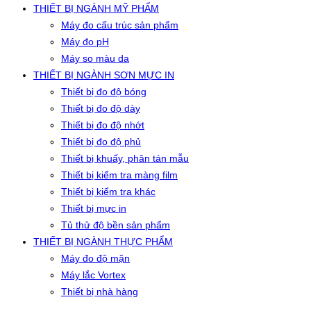
THIẾT BỊ NGÀNH MỸ PHẨM
Máy đo cấu trúc sản phẩm
Máy đo pH
Máy so màu da
THIẾT BỊ NGÀNH SƠN MỰC IN
Thiết bị đo độ bóng
Thiết bị đo độ dày
Thiết bị đo độ nhớt
Thiết bị đo độ phủ
Thiết bị khuấy, phân tán mẫu
Thiết bị kiểm tra màng film
Thiết bị kiểm tra khác
Thiết bị mực in
Tủ thử độ bền sản phẩm
THIẾT BỊ NGÀNH THỰC PHẨM
Máy đo độ mặn
Máy lắc Vortex
Thiết bị nhà hàng