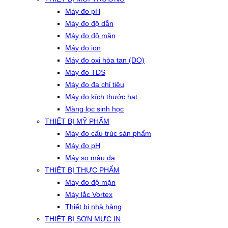
Máy đo pH
Máy đo độ dẫn
Máy đo độ mặn
Máy đo ion
Máy đo oxi hòa tan (DO)
Máy đo TDS
Máy đo đa chỉ tiêu
Máy đo kích thước hạt
Màng lọc sinh học
THIẾT BỊ MỸ PHẨM
Máy đo cấu trúc sản phẩm
Máy đo pH
Máy so màu da
THIẾT BỊ THỰC PHẨM
Máy đo độ mặn
Máy lắc Vortex
Thiết bị nhà hàng
THIẾT BỊ SƠN MỰC IN