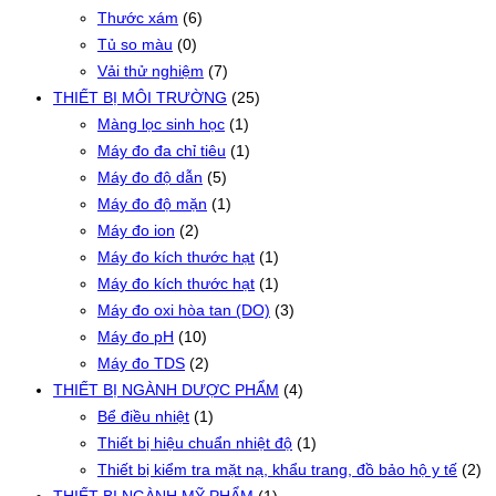
Thước xám
(6)
Tủ so màu
(0)
Vải thử nghiệm
(7)
THIẾT BỊ MÔI TRƯỜNG
(25)
Màng lọc sinh học
(1)
Máy đo đa chỉ tiêu
(1)
Máy đo độ dẫn
(5)
Máy đo độ mặn
(1)
Máy đo ion
(2)
Máy đo kích thước hạt
(1)
Máy đo kích thước hạt
(1)
Máy đo oxi hòa tan (DO)
(3)
Máy đo pH
(10)
Máy đo TDS
(2)
THIẾT BỊ NGÀNH DƯỢC PHẨM
(4)
Bể điều nhiệt
(1)
Thiết bị hiệu chuẩn nhiệt độ
(1)
Thiết bị kiểm tra mặt nạ, khẩu trang, đồ bảo hộ y tế
(2)