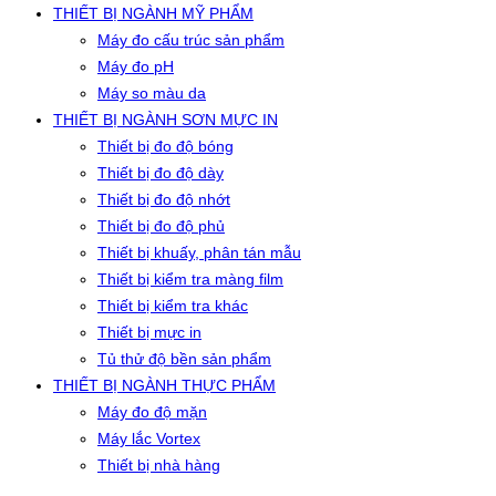
THIẾT BỊ NGÀNH MỸ PHẨM
Máy đo cấu trúc sản phẩm
Máy đo pH
Máy so màu da
THIẾT BỊ NGÀNH SƠN MỰC IN
Thiết bị đo độ bóng
Thiết bị đo độ dày
Thiết bị đo độ nhớt
Thiết bị đo độ phủ
Thiết bị khuấy, phân tán mẫu
Thiết bị kiểm tra màng film
Thiết bị kiểm tra khác
Thiết bị mực in
Tủ thử độ bền sản phẩm
THIẾT BỊ NGÀNH THỰC PHẨM
Máy đo độ mặn
Máy lắc Vortex
Thiết bị nhà hàng