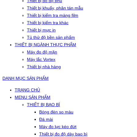
Thiết bị đo độ phủ
Thiết bị khuấy, phân tán mẫu
Thiết bị kiểm tra màng film
Thiết bị kiểm tra khác
Thiết bị mực in
Tủ thử độ bền sản phẩm
THIẾT BỊ NGÀNH THỰC PHẨM
Máy đo độ mặn
Máy lắc Vortex
Thiết bị nhà hàng
DANH MỤC SẢN PHẨM
TRANG CHỦ
MENU SẢN PHẨM
THIẾT BỊ BAO BÌ
Bóng đèn so màu
Đá mài
Máy đo lực kéo đứt
Thiết bị đo độ dày bao bì