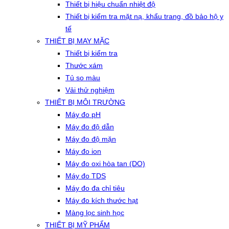
Thiết bị hiệu chuẩn nhiệt độ
Thiết bị kiểm tra mặt nạ, khẩu trang, đồ bảo hộ y
tế
THIẾT BỊ MAY MẶC
Thiết bị kiểm tra
Thước xám
Tủ so màu
Vải thử nghiệm
THIẾT BỊ MÔI TRƯỜNG
Máy đo pH
Máy đo độ dẫn
Máy đo độ mặn
Máy đo ion
Máy đo oxi hòa tan (DO)
Máy đo TDS
Máy đo đa chỉ tiêu
Máy đo kích thước hạt
Màng lọc sinh học
THIẾT BỊ MỸ PHẨM