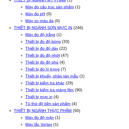
THIẾT BỊ NGÀNH MỸ PHẨM
(1)
Máy đo cấu trúc sản phẩm
(1)
Máy đo pH
(0)
Máy so màu da
(0)
THIẾT BỊ NGÀNH SƠN MỰC IN
(246)
Máy đo độ trắng
(1)
Thiết bị đo độ bóng
(33)
Thiết bị đo độ dày
(22)
Thiết bị đo độ nhớt
(47)
Thiết bị đo độ phủ
(4)
Thiết bị đo tỷ trọng
(7)
Thiết bị khuấy, phân tán mẫu
(1)
Thiết bị kiểm tra khác
(29)
Thiết bị kiểm tra màng film
(90)
Thiết bị mực in
(4)
Tủ thử độ bền sản phẩm
(4)
THIẾT BỊ NGÀNH THỰC PHẨM
(50)
Máy đo độ mặn
(1)
Máy lắc Vortex
(1)