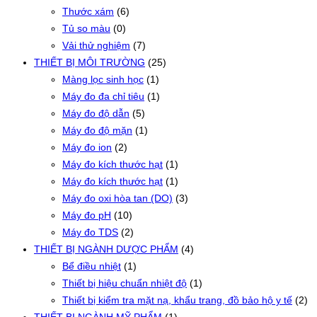
Thước xám
(6)
Tủ so màu
(0)
Vải thử nghiệm
(7)
THIẾT BỊ MÔI TRƯỜNG
(25)
Màng lọc sinh học
(1)
Máy đo đa chỉ tiêu
(1)
Máy đo độ dẫn
(5)
Máy đo độ mặn
(1)
Máy đo ion
(2)
Máy đo kích thước hạt
(1)
Máy đo kích thước hạt
(1)
Máy đo oxi hòa tan (DO)
(3)
Máy đo pH
(10)
Máy đo TDS
(2)
THIẾT BỊ NGÀNH DƯỢC PHẨM
(4)
Bể điều nhiệt
(1)
Thiết bị hiệu chuẩn nhiệt độ
(1)
Thiết bị kiểm tra mặt nạ, khẩu trang, đồ bảo hộ y tế
(2)