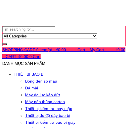
SHOPPING CART
0 item(s) -
₫
0.00
0
0
0
Cart
0
My Cart
0
0
0
₫
0.00
0
CART:
₫
0.00
0
Cart
DANH MỤC SẢN PHẨM
THIẾT BỊ BAO BÌ
Bóng đèn so màu
Đá mài
Máy đo lực kéo đứt
Máy nén thùng carton
Thiết bị kiểm tra may mặc
Thiết bị đo độ dày bao bì
Thiết bị kiểm tra bao bì giấy