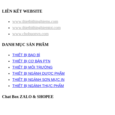
LIÊN KẾT WEBSITE
www.thietbithinghiems.com
www.thietbithinghiemtot.com
www.chobuonvn.com
DANH MỤC SẢN PHẨM
THIẾT BỊ BAO BÌ
THIẾT BỊ CƠ BẢN PTN
THIẾT BỊ MÔI TRƯỜNG
THIẾT BỊ NGÀNH DƯỢC PHẨM
THIẾT BỊ NGÀNH SƠN MỰC IN
THIẾT BỊ NGÀNH THỰC PHẨM
Chat Box ZALO & SHOPEE