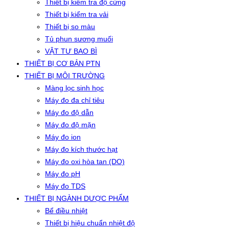
Thiết bị kiểm tra độ cứng
Thiết bị kiểm tra vải
Thiết bị so màu
Tủ phun sương muối
VẬT TƯ BAO BÌ
THIẾT BỊ CƠ BẢN PTN
THIẾT BỊ MÔI TRƯỜNG
Màng lọc sinh học
Máy đo đa chỉ tiêu
Máy đo độ dẫn
Máy đo độ mặn
Máy đo ion
Máy đo kích thước hạt
Máy đo oxi hòa tan (DO)
Máy đo pH
Máy đo TDS
THIẾT BỊ NGÀNH DƯỢC PHẨM
Bể điều nhiệt
Thiết bị hiệu chuẩn nhiệt độ