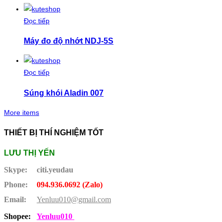
Đọc tiếp
Máy đo độ nhớt NDJ-5S
Đọc tiếp
Súng khói Aladin 007
More items
THIẾT BỊ THÍ NGHIỆM TỐT
LƯU THỊ YẾN
Skype:
citi.yeudau
Phone:
094.936.0692 (Zalo)
Email:
Yenluu010@gmail.com
Shopee:
Yenluu010