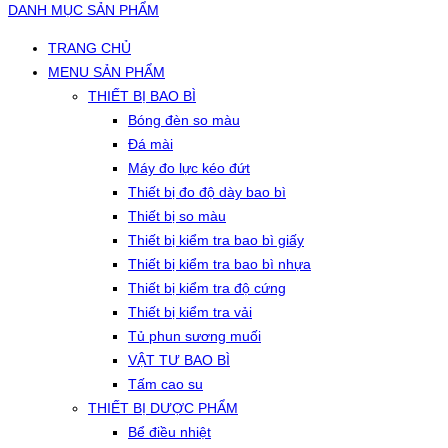
DANH MỤC SẢN PHẨM
TRANG CHỦ
MENU SẢN PHẨM
THIẾT BỊ BAO BÌ
Bóng đèn so màu
Đá mài
Máy đo lực kéo đứt
Thiết bị đo độ dày bao bì
Thiết bị so màu
Thiết bị kiểm tra bao bì giấy
Thiết bị kiểm tra bao bì nhựa
Thiết bị kiểm tra độ cứng
Thiết bị kiểm tra vải
Tủ phun sương muối
VẬT TƯ BAO BÌ
Tấm cao su
THIẾT BỊ DƯỢC PHẨM
Bể điều nhiệt