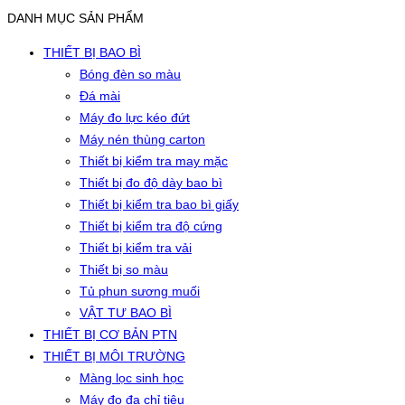
DANH MỤC SẢN PHẨM
THIẾT BỊ BAO BÌ
Bóng đèn so màu
Đá mài
Máy đo lực kéo đứt
Máy nén thùng carton
Thiết bị kiểm tra may mặc
Thiết bị đo độ dày bao bì
Thiết bị kiểm tra bao bì giấy
Thiết bị kiểm tra độ cứng
Thiết bị kiểm tra vải
Thiết bị so màu
Tủ phun sương muối
VẬT TƯ BAO BÌ
THIẾT BỊ CƠ BẢN PTN
THIẾT BỊ MÔI TRƯỜNG
Màng lọc sinh học
Máy đo đa chỉ tiêu