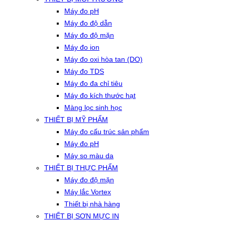
Máy đo pH
Máy đo độ dẫn
Máy đo độ mặn
Máy đo ion
Máy đo oxi hòa tan (DO)
Máy đo TDS
Máy đo đa chỉ tiêu
Máy đo kích thước hạt
Màng lọc sinh học
THIẾT BỊ MỸ PHẨM
Máy đo cấu trúc sản phẩm
Máy đo pH
Máy so màu da
THIẾT BỊ THỰC PHẨM
Máy đo độ mặn
Máy lắc Vortex
Thiết bị nhà hàng
THIẾT BỊ SƠN MỰC IN