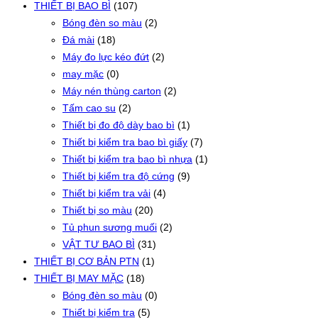
THIẾT BỊ BAO BÌ
(107)
Bóng đèn so màu
(2)
Đá mài
(18)
Máy đo lực kéo đứt
(2)
may mặc
(0)
Máy nén thùng carton
(2)
Tấm cao su
(2)
Thiết bị đo độ dày bao bì
(1)
Thiết bị kiểm tra bao bì giấy
(7)
Thiết bị kiểm tra bao bì nhựa
(1)
Thiết bị kiểm tra độ cứng
(9)
Thiết bị kiểm tra vải
(4)
Thiết bị so màu
(20)
Tủ phun sương muối
(2)
VẬT TƯ BAO BÌ
(31)
THIẾT BỊ CƠ BẢN PTN
(1)
THIẾT BỊ MAY MẶC
(18)
Bóng đèn so màu
(0)
Thiết bị kiểm tra
(5)