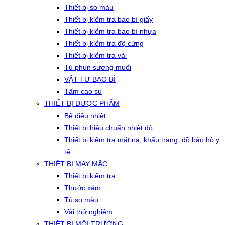
Thiết bị so màu
Thiết bị kiểm tra bao bì giấy
Thiết bị kiểm tra bao bì nhựa
Thiết bị kiểm tra độ cứng
Thiết bị kiểm tra vải
Tủ phun sương muối
VẬT TƯ BAO BÌ
Tấm cao su
THIẾT BỊ DƯỢC PHẨM
Bể điều nhiệt
Thiết bị hiệu chuẩn nhiệt độ
Thiết bị kiểm tra mặt nạ, khẩu trang, đồ bảo hộ y
tế
THIẾT BỊ MAY MẶC
Thiết bị kiểm tra
Thước xám
Tủ so màu
Vải thử nghiệm
THIẾT BỊ MÔI TRƯỜNG