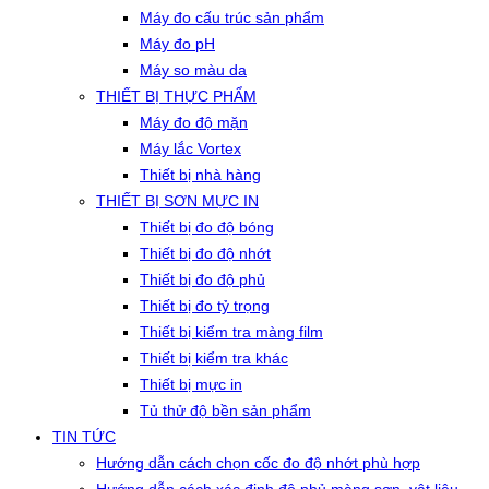
Máy đo cấu trúc sản phẩm
Máy đo pH
Máy so màu da
THIẾT BỊ THỰC PHẨM
Máy đo độ mặn
Máy lắc Vortex
Thiết bị nhà hàng
THIẾT BỊ SƠN MỰC IN
Thiết bị đo độ bóng
Thiết bị đo độ nhớt
Thiết bị đo độ phủ
Thiết bị đo tỷ trọng
Thiết bị kiểm tra màng film
Thiết bị kiểm tra khác
Thiết bị mực in
Tủ thử độ bền sản phẩm
TIN TỨC
Hướng dẫn cách chọn cốc đo độ nhớt phù hợp