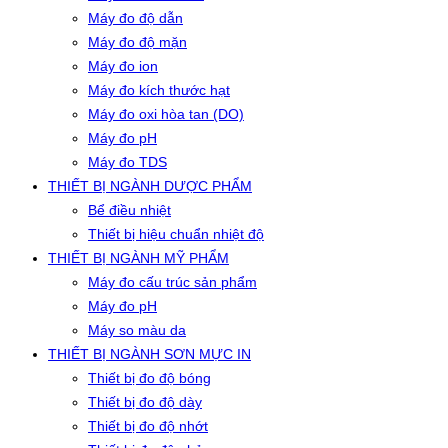
Máy đo độ dẫn
Máy đo độ mặn
Máy đo ion
Máy đo kích thước hạt
Máy đo oxi hòa tan (DO)
Máy đo pH
Máy đo TDS
THIẾT BỊ NGÀNH DƯỢC PHẨM
Bể điều nhiệt
Thiết bị hiệu chuẩn nhiệt độ
THIẾT BỊ NGÀNH MỸ PHẨM
Máy đo cấu trúc sản phẩm
Máy đo pH
Máy so màu da
THIẾT BỊ NGÀNH SƠN MỰC IN
Thiết bị đo độ bóng
Thiết bị đo độ dày
Thiết bị đo độ nhớt