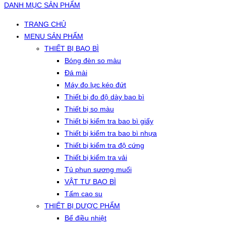
DANH MỤC SẢN PHẨM
TRANG CHỦ
MENU SẢN PHẨM
THIẾT BỊ BAO BÌ
Bóng đèn so màu
Đá mài
Máy đo lực kéo đứt
Thiết bị đo độ dày bao bì
Thiết bị so màu
Thiết bị kiểm tra bao bì giấy
Thiết bị kiểm tra bao bì nhựa
Thiết bị kiểm tra độ cứng
Thiết bị kiểm tra vải
Tủ phun sương muối
VẬT TƯ BAO BÌ
Tấm cao su
THIẾT BỊ DƯỢC PHẨM
Bể điều nhiệt