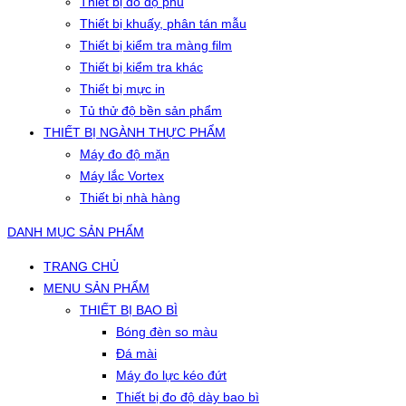
Thiết bị đo độ phủ
Thiết bị khuấy, phân tán mẫu
Thiết bị kiểm tra màng film
Thiết bị kiểm tra khác
Thiết bị mực in
Tủ thử độ bền sản phẩm
THIẾT BỊ NGÀNH THỰC PHẨM
Máy đo độ mặn
Máy lắc Vortex
Thiết bị nhà hàng
DANH MỤC SẢN PHẨM
TRANG CHỦ
MENU SẢN PHẨM
THIẾT BỊ BAO BÌ
Bóng đèn so màu
Đá mài
Máy đo lực kéo đứt
Thiết bị đo độ dày bao bì