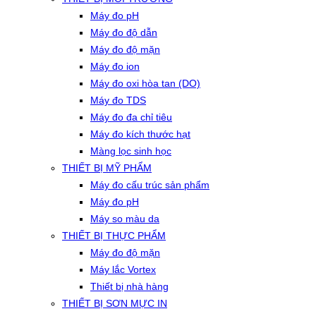
Máy đo pH
Máy đo độ dẫn
Máy đo độ mặn
Máy đo ion
Máy đo oxi hòa tan (DO)
Máy đo TDS
Máy đo đa chỉ tiêu
Máy đo kích thước hạt
Màng lọc sinh học
THIẾT BỊ MỸ PHẨM
Máy đo cấu trúc sản phẩm
Máy đo pH
Máy so màu da
THIẾT BỊ THỰC PHẨM
Máy đo độ mặn
Máy lắc Vortex
Thiết bị nhà hàng
THIẾT BỊ SƠN MỰC IN