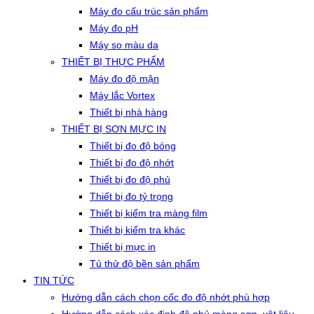
Máy đo cấu trúc sản phẩm
Máy đo pH
Máy so màu da
THIẾT BỊ THỰC PHẨM
Máy đo độ mặn
Máy lắc Vortex
Thiết bị nhà hàng
THIẾT BỊ SƠN MỰC IN
Thiết bị đo độ bóng
Thiết bị đo độ nhớt
Thiết bị đo độ phủ
Thiết bị đo tỷ trọng
Thiết bị kiểm tra màng film
Thiết bị kiểm tra khác
Thiết bị mực in
Tủ thử độ bền sản phẩm
TIN TỨC
Hướng dẫn cách chọn cốc đo độ nhớt phù hợp