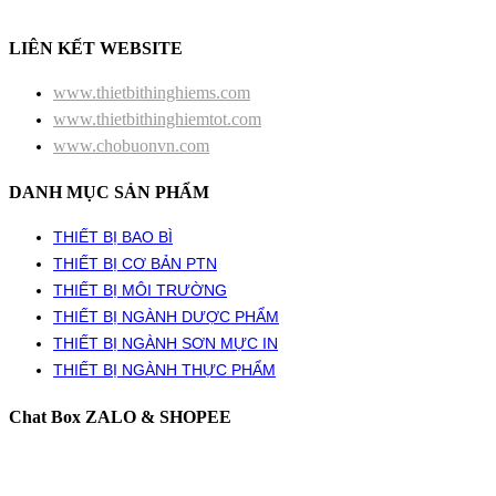
LIÊN KẾT WEBSITE
www.thietbithinghiems.com
www.thietbithinghiemtot.com
www.chobuonvn.com
DANH MỤC SẢN PHẨM
THIẾT BỊ BAO BÌ
THIẾT BỊ CƠ BẢN PTN
THIẾT BỊ MÔI TRƯỜNG
THIẾT BỊ NGÀNH DƯỢC PHẨM
THIẾT BỊ NGÀNH SƠN MỰC IN
THIẾT BỊ NGÀNH THỰC PHẨM
Chat Box ZALO & SHOPEE