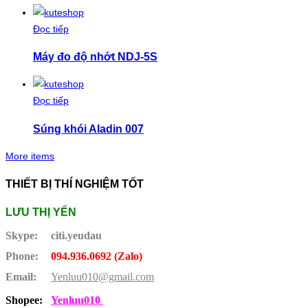
Đọc tiếp
Máy đo độ nhớt NDJ-5S
Đọc tiếp
Súng khói Aladin 007
More items
THIẾT BỊ THÍ NGHIỆM TỐT
LƯU THỊ YẾN
Skype:
citi.yeudau
Phone:
094.936.0692 (Zalo)
Email:
Yenluu010@gmail.com
Shopee:
Yenluu010