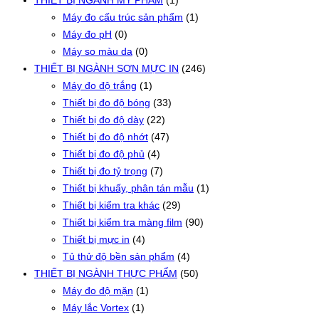
THIẾT BỊ NGÀNH MỸ PHẨM
(1)
Máy đo cấu trúc sản phẩm
(1)
Máy đo pH
(0)
Máy so màu da
(0)
THIẾT BỊ NGÀNH SƠN MỰC IN
(246)
Máy đo độ trắng
(1)
Thiết bị đo độ bóng
(33)
Thiết bị đo độ dày
(22)
Thiết bị đo độ nhớt
(47)
Thiết bị đo độ phủ
(4)
Thiết bị đo tỷ trọng
(7)
Thiết bị khuấy, phân tán mẫu
(1)
Thiết bị kiểm tra khác
(29)
Thiết bị kiểm tra màng film
(90)
Thiết bị mực in
(4)
Tủ thử độ bền sản phẩm
(4)
THIẾT BỊ NGÀNH THỰC PHẨM
(50)
Máy đo độ mặn
(1)
Máy lắc Vortex
(1)