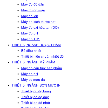
Máy đo độ dẫn
Máy đo độ mặn
Máy đo ion
Máy đo kích thước hạt
Máy đo oxi hòa tan (DO)
Máy đo pH
Máy đo TDS
THIẾT BỊ NGÀNH DƯỢC PHẨM
Bể điều nhiệt
Thiết bị hiệu chuẩn nhiệt độ
THIẾT BỊ NGÀNH MỸ PHẨM
Máy đo cấu trúc sản phẩm
Máy đo pH
Máy so màu da
THIẾT BỊ NGÀNH SƠN MỰC IN
Thiết bị đo độ bóng
Thiết bị đo độ dày
Thiết bị đo độ nhớt