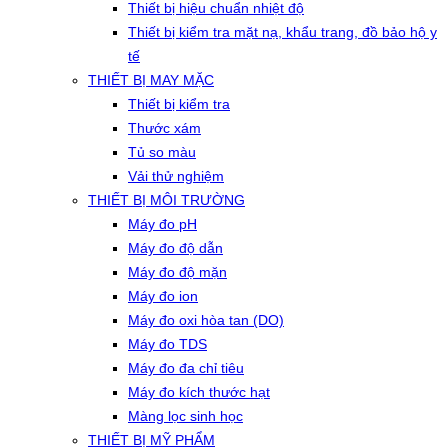
Thiết bị hiệu chuẩn nhiệt độ
Thiết bị kiểm tra mặt nạ, khẩu trang, đồ bảo hộ y
tế
THIẾT BỊ MAY MẶC
Thiết bị kiểm tra
Thước xám
Tủ so màu
Vải thử nghiệm
THIẾT BỊ MÔI TRƯỜNG
Máy đo pH
Máy đo độ dẫn
Máy đo độ mặn
Máy đo ion
Máy đo oxi hòa tan (DO)
Máy đo TDS
Máy đo đa chỉ tiêu
Máy đo kích thước hạt
Màng lọc sinh học
THIẾT BỊ MỸ PHẨM