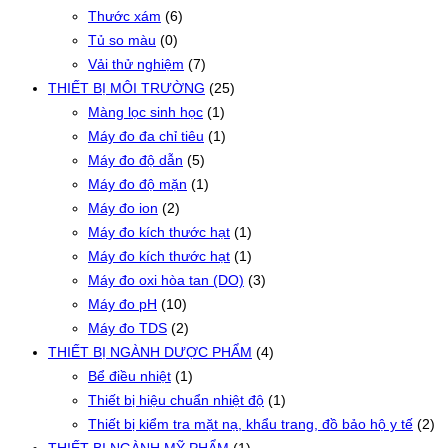
Thước xám
(6)
Tủ so màu
(0)
Vải thử nghiệm
(7)
THIẾT BỊ MÔI TRƯỜNG
(25)
Màng lọc sinh học
(1)
Máy đo đa chỉ tiêu
(1)
Máy đo độ dẫn
(5)
Máy đo độ mặn
(1)
Máy đo ion
(2)
Máy đo kích thước hạt
(1)
Máy đo kích thước hạt
(1)
Máy đo oxi hòa tan (DO)
(3)
Máy đo pH
(10)
Máy đo TDS
(2)
THIẾT BỊ NGÀNH DƯỢC PHẨM
(4)
Bể điều nhiệt
(1)
Thiết bị hiệu chuẩn nhiệt độ
(1)
Thiết bị kiểm tra mặt nạ, khẩu trang, đồ bảo hộ y tế
(2)