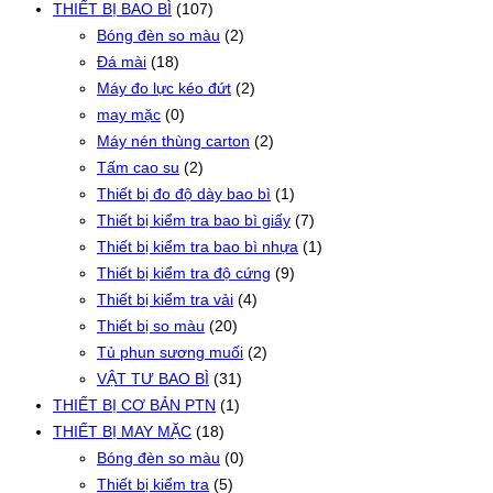
THIẾT BỊ BAO BÌ
(107)
Bóng đèn so màu
(2)
Đá mài
(18)
Máy đo lực kéo đứt
(2)
may mặc
(0)
Máy nén thùng carton
(2)
Tấm cao su
(2)
Thiết bị đo độ dày bao bì
(1)
Thiết bị kiểm tra bao bì giấy
(7)
Thiết bị kiểm tra bao bì nhựa
(1)
Thiết bị kiểm tra độ cứng
(9)
Thiết bị kiểm tra vải
(4)
Thiết bị so màu
(20)
Tủ phun sương muối
(2)
VẬT TƯ BAO BÌ
(31)
THIẾT BỊ CƠ BẢN PTN
(1)
THIẾT BỊ MAY MẶC
(18)
Bóng đèn so màu
(0)
Thiết bị kiểm tra
(5)