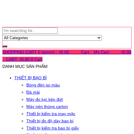
SHOPPING CART
0 item(s) -
₫
0.00
0
0
0
Cart
0
My Cart
0
0
0
₫
0.00
0
CART:
₫
0.00
0
Cart
DANH MỤC SẢN PHẨM
THIẾT BỊ BAO BÌ
Bóng đèn so màu
Đá mài
Máy đo lực kéo đứt
Máy nén thùng carton
Thiết bị kiểm tra may mặc
Thiết bị đo độ dày bao bì
Thiết bị kiểm tra bao bì giấy