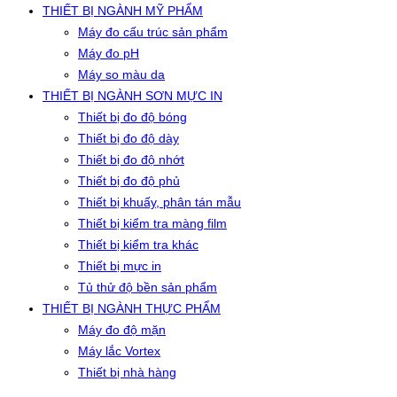
THIẾT BỊ NGÀNH MỸ PHẨM
Máy đo cấu trúc sản phẩm
Máy đo pH
Máy so màu da
THIẾT BỊ NGÀNH SƠN MỰC IN
Thiết bị đo độ bóng
Thiết bị đo độ dày
Thiết bị đo độ nhớt
Thiết bị đo độ phủ
Thiết bị khuấy, phân tán mẫu
Thiết bị kiểm tra màng film
Thiết bị kiểm tra khác
Thiết bị mực in
Tủ thử độ bền sản phẩm
THIẾT BỊ NGÀNH THỰC PHẨM
Máy đo độ mặn
Máy lắc Vortex
Thiết bị nhà hàng