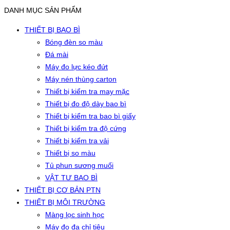
DANH MỤC SẢN PHẨM
THIẾT BỊ BAO BÌ
Bóng đèn so màu
Đá mài
Máy đo lực kéo đứt
Máy nén thùng carton
Thiết bị kiểm tra may mặc
Thiết bị đo độ dày bao bì
Thiết bị kiểm tra bao bì giấy
Thiết bị kiểm tra độ cứng
Thiết bị kiểm tra vải
Thiết bị so màu
Tủ phun sương muối
VẬT TƯ BAO BÌ
THIẾT BỊ CƠ BẢN PTN
THIẾT BỊ MÔI TRƯỜNG
Màng lọc sinh học
Máy đo đa chỉ tiêu