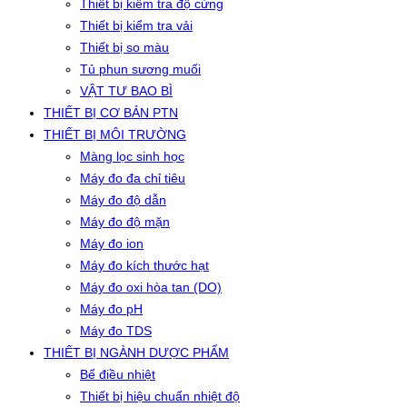
Thiết bị kiểm tra độ cứng
Thiết bị kiểm tra vải
Thiết bị so màu
Tủ phun sương muối
VẬT TƯ BAO BÌ
THIẾT BỊ CƠ BẢN PTN
THIẾT BỊ MÔI TRƯỜNG
Màng lọc sinh học
Máy đo đa chỉ tiêu
Máy đo độ dẫn
Máy đo độ mặn
Máy đo ion
Máy đo kích thước hạt
Máy đo oxi hòa tan (DO)
Máy đo pH
Máy đo TDS
THIẾT BỊ NGÀNH DƯỢC PHẨM
Bể điều nhiệt
Thiết bị hiệu chuẩn nhiệt độ