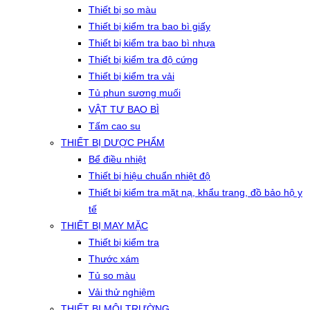
Thiết bị so màu
Thiết bị kiểm tra bao bì giấy
Thiết bị kiểm tra bao bì nhựa
Thiết bị kiểm tra độ cứng
Thiết bị kiểm tra vải
Tủ phun sương muối
VẬT TƯ BAO BÌ
Tấm cao su
THIẾT BỊ DƯỢC PHẨM
Bể điều nhiệt
Thiết bị hiệu chuẩn nhiệt độ
Thiết bị kiểm tra mặt nạ, khẩu trang, đồ bảo hộ y
tế
THIẾT BỊ MAY MẶC
Thiết bị kiểm tra
Thước xám
Tủ so màu
Vải thử nghiệm
THIẾT BỊ MÔI TRƯỜNG