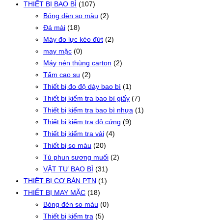
THIẾT BỊ BAO BÌ
(107)
Bóng đèn so màu
(2)
Đá mài
(18)
Máy đo lực kéo đứt
(2)
may mặc
(0)
Máy nén thùng carton
(2)
Tấm cao su
(2)
Thiết bị đo độ dày bao bì
(1)
Thiết bị kiểm tra bao bì giấy
(7)
Thiết bị kiểm tra bao bì nhựa
(1)
Thiết bị kiểm tra độ cứng
(9)
Thiết bị kiểm tra vải
(4)
Thiết bị so màu
(20)
Tủ phun sương muối
(2)
VẬT TƯ BAO BÌ
(31)
THIẾT BỊ CƠ BẢN PTN
(1)
THIẾT BỊ MAY MẶC
(18)
Bóng đèn so màu
(0)
Thiết bị kiểm tra
(5)