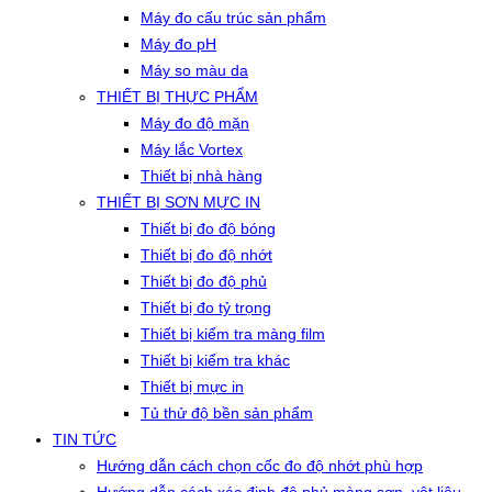
Máy đo cấu trúc sản phẩm
Máy đo pH
Máy so màu da
THIẾT BỊ THỰC PHẨM
Máy đo độ mặn
Máy lắc Vortex
Thiết bị nhà hàng
THIẾT BỊ SƠN MỰC IN
Thiết bị đo độ bóng
Thiết bị đo độ nhớt
Thiết bị đo độ phủ
Thiết bị đo tỷ trọng
Thiết bị kiểm tra màng film
Thiết bị kiểm tra khác
Thiết bị mực in
Tủ thử độ bền sản phẩm
TIN TỨC
Hướng dẫn cách chọn cốc đo độ nhớt phù hợp