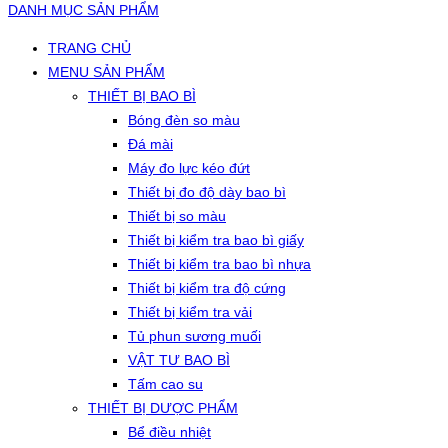
DANH MỤC SẢN PHẨM
TRANG CHỦ
MENU SẢN PHẨM
THIẾT BỊ BAO BÌ
Bóng đèn so màu
Đá mài
Máy đo lực kéo đứt
Thiết bị đo độ dày bao bì
Thiết bị so màu
Thiết bị kiểm tra bao bì giấy
Thiết bị kiểm tra bao bì nhựa
Thiết bị kiểm tra độ cứng
Thiết bị kiểm tra vải
Tủ phun sương muối
VẬT TƯ BAO BÌ
Tấm cao su
THIẾT BỊ DƯỢC PHẨM
Bể điều nhiệt