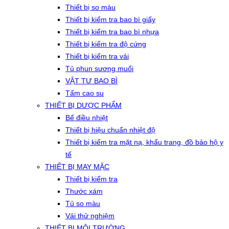
Thiết bị so màu
Thiết bị kiểm tra bao bì giấy
Thiết bị kiểm tra bao bì nhựa
Thiết bị kiểm tra độ cứng
Thiết bị kiểm tra vải
Tủ phun sương muối
VẬT TƯ BAO BÌ
Tấm cao su
THIẾT BỊ DƯỢC PHẨM
Bể điều nhiệt
Thiết bị hiệu chuẩn nhiệt độ
Thiết bị kiểm tra mặt nạ, khẩu trang, đồ bảo hộ y
tế
THIẾT BỊ MAY MẶC
Thiết bị kiểm tra
Thước xám
Tủ so màu
Vải thử nghiệm
THIẾT BỊ MÔI TRƯỜNG