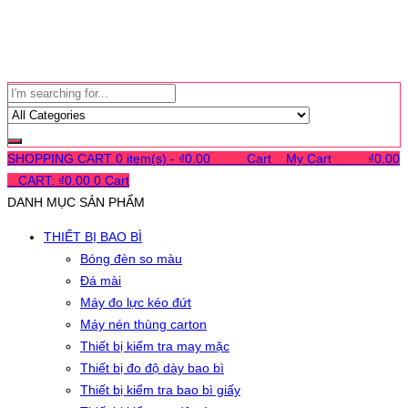
SHOPPING CART
0 item(s) -
₫
0.00
0
0
0
Cart
0
My Cart
0
0
0
₫
0.00
0
CART:
₫
0.00
0
Cart
DANH MỤC SẢN PHẨM
THIẾT BỊ BAO BÌ
Bóng đèn so màu
Đá mài
Máy đo lực kéo đứt
Máy nén thùng carton
Thiết bị kiểm tra may mặc
Thiết bị đo độ dày bao bì
Thiết bị kiểm tra bao bì giấy