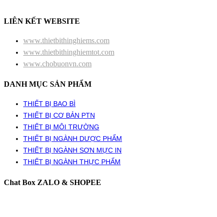
LIÊN KẾT WEBSITE
www.thietbithinghiems.com
www.thietbithinghiemtot.com
www.chobuonvn.com
DANH MỤC SẢN PHẨM
THIẾT BỊ BAO BÌ
THIẾT BỊ CƠ BẢN PTN
THIẾT BỊ MÔI TRƯỜNG
THIẾT BỊ NGÀNH DƯỢC PHẨM
THIẾT BỊ NGÀNH SƠN MỰC IN
THIẾT BỊ NGÀNH THỰC PHẨM
Chat Box ZALO & SHOPEE