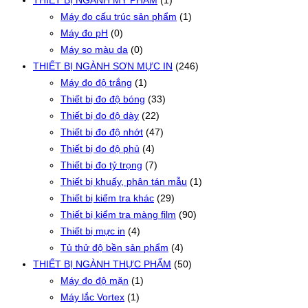
THIẾT BỊ NGÀNH MỸ PHẨM
(1)
Máy đo cấu trúc sản phẩm
(1)
Máy đo pH
(0)
Máy so màu da
(0)
THIẾT BỊ NGÀNH SƠN MỰC IN
(246)
Máy đo độ trắng
(1)
Thiết bị đo độ bóng
(33)
Thiết bị đo độ dày
(22)
Thiết bị đo độ nhớt
(47)
Thiết bị đo độ phủ
(4)
Thiết bị đo tỷ trọng
(7)
Thiết bị khuấy, phân tán mẫu
(1)
Thiết bị kiểm tra khác
(29)
Thiết bị kiểm tra màng film
(90)
Thiết bị mực in
(4)
Tủ thử độ bền sản phẩm
(4)
THIẾT BỊ NGÀNH THỰC PHẨM
(50)
Máy đo độ mặn
(1)
Máy lắc Vortex
(1)