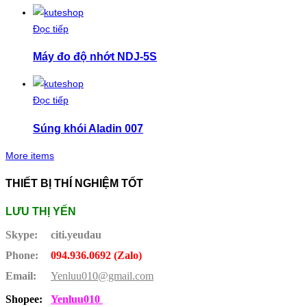
Đọc tiếp
Máy đo độ nhớt NDJ-5S
Đọc tiếp
Súng khói Aladin 007
More items
THIẾT BỊ THÍ NGHIỆM TỐT
LƯU THỊ YẾN
Skype:
citi.yeudau
Phone:
094.936.0692 (Zalo)
Email:
Yenluu010@gmail.com
Shopee:
Yenluu010