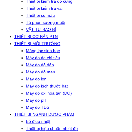
Thiết bị kiểm tra độ cứng
Thiết bị kiểm tra vải
Thiết bị so màu
Tủ phun sương muối
VẬT TƯ BAO BÌ
THIẾT BỊ CƠ BẢN PTN
THIẾT BỊ MÔI TRƯỜNG
Màng lọc sinh học
Máy đo đa chỉ tiêu
Máy đo độ dẫn
Máy đo độ mặn
Máy đo ion
Máy đo kích thước hạt
Máy đo oxi hòa tan (DO)
Máy đo pH
Máy đo TDS
THIẾT BỊ NGÀNH DƯỢC PHẨM
Bể điều nhiệt
Thiết bị hiệu chuẩn nhiệt độ