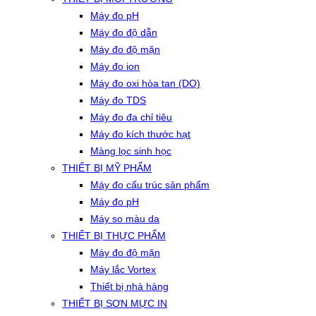
Máy đo pH
Máy đo độ dẫn
Máy đo độ mặn
Máy đo ion
Máy đo oxi hòa tan (DO)
Máy đo TDS
Máy đo đa chỉ tiêu
Máy đo kích thước hạt
Màng lọc sinh học
THIẾT BỊ MỸ PHẨM
Máy đo cấu trúc sản phẩm
Máy đo pH
Máy so màu da
THIẾT BỊ THỰC PHẨM
Máy đo độ mặn
Máy lắc Vortex
Thiết bị nhà hàng
THIẾT BỊ SƠN MỰC IN