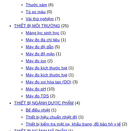
Thước xám
(6)
Tủ so màu
(0)
Vải thử nghiệm
(7)
THIẾT BỊ MÔI TRƯỜNG
(25)
Màng lọc sinh học
(1)
Máy đo đa chỉ tiêu
(1)
Máy đo độ dẫn
(5)
Máy đo độ mặn
(1)
Máy đo ion
(2)
Máy đo kích thước hạt
(1)
Máy đo kích thước hạt
(1)
Máy đo oxi hòa tan (DO)
(3)
Máy đo pH
(10)
Máy đo TDS
(2)
THIẾT BỊ NGÀNH DƯỢC PHẨM
(4)
Bể điều nhiệt
(1)
Thiết bị hiệu chuẩn nhiệt độ
(1)
Thiết bị kiểm tra mặt nạ, khẩu trang, đồ bảo hộ y tế
(2)