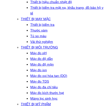
Thiết bị hiệu chuẩn nhiệt độ
Thiết bị kiểm tra mặt nạ, khẩu trang, đồ bảo hộ y
tế
THIẾT BỊ MAY MẶC
Thiết bị kiểm tra
Thước xám
Tủ so màu
Vải thử nghiệm
THIẾT BỊ MÔI TRƯỜNG
Máy đo pH
Máy đo độ dẫn
Máy đo độ mặn
Máy đo ion
Máy đo oxi hòa tan (DO)
Máy đo TDS
Máy đo đa chỉ tiêu
Máy đo kích thước hạt
Màng lọc sinh học
THIẾT BỊ MỸ PHẨM