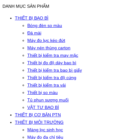
DANH MỤC SẢN PHẨM
THIẾT BỊ BAO BÌ
Bóng đèn so màu
Đá mài
Máy đo lực kéo đứt
Máy nén thùng carton
Thiết bị kiểm tra may mặc
Thiết bị đo độ dày bao bì
Thiết bị kiểm tra bao bì giấy
Thiết bị kiểm tra độ cứng
Thiết bị kiểm tra vải
Thiết bị so màu
Tủ phun sương muối
VẬT TƯ BAO BÌ
THIẾT BỊ CƠ BẢN PTN
THIẾT BỊ MÔI TRƯỜNG
Màng lọc sinh học
Máy đo đa chỉ tiêu