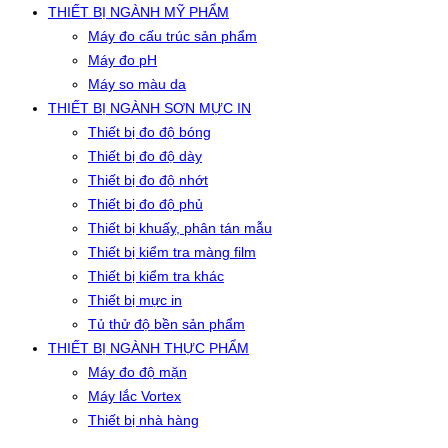
THIẾT BỊ NGÀNH MỸ PHẨM
Máy đo cấu trúc sản phẩm
Máy đo pH
Máy so màu da
THIẾT BỊ NGÀNH SƠN MỰC IN
Thiết bị đo độ bóng
Thiết bị đo độ dày
Thiết bị đo độ nhớt
Thiết bị đo độ phủ
Thiết bị khuấy, phân tán mẫu
Thiết bị kiểm tra màng film
Thiết bị kiểm tra khác
Thiết bị mực in
Tủ thử độ bền sản phẩm
THIẾT BỊ NGÀNH THỰC PHẨM
Máy đo độ mặn
Máy lắc Vortex
Thiết bị nhà hàng