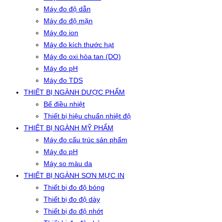
Máy đo độ dẫn
Máy đo độ mặn
Máy đo ion
Máy đo kích thước hạt
Máy đo oxi hòa tan (DO)
Máy đo pH
Máy đo TDS
THIẾT BỊ NGÀNH DƯỢC PHẨM
Bể điều nhiệt
Thiết bị hiệu chuẩn nhiệt độ
THIẾT BỊ NGÀNH MỸ PHẨM
Máy đo cấu trúc sản phẩm
Máy đo pH
Máy so màu da
THIẾT BỊ NGÀNH SƠN MỰC IN
Thiết bị đo độ bóng
Thiết bị đo độ dày
Thiết bị đo độ nhớt