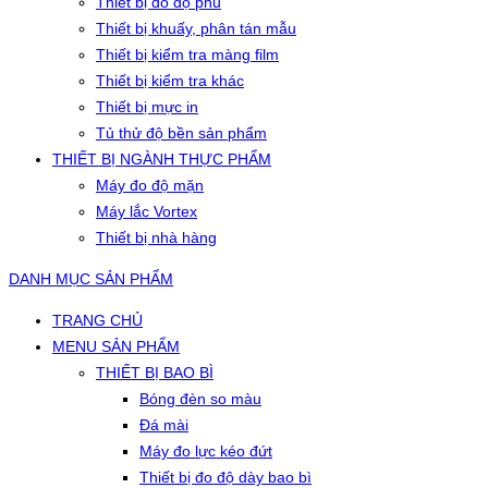
Thiết bị đo độ phủ
Thiết bị khuấy, phân tán mẫu
Thiết bị kiểm tra màng film
Thiết bị kiểm tra khác
Thiết bị mực in
Tủ thử độ bền sản phẩm
THIẾT BỊ NGÀNH THỰC PHẨM
Máy đo độ mặn
Máy lắc Vortex
Thiết bị nhà hàng
DANH MỤC SẢN PHẨM
TRANG CHỦ
MENU SẢN PHẨM
THIẾT BỊ BAO BÌ
Bóng đèn so màu
Đá mài
Máy đo lực kéo đứt
Thiết bị đo độ dày bao bì