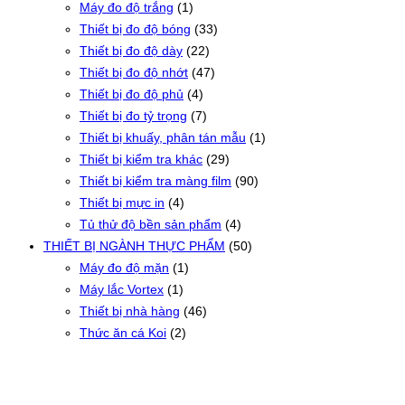
Máy đo độ trắng
(1)
Thiết bị đo độ bóng
(33)
Thiết bị đo độ dày
(22)
Thiết bị đo độ nhớt
(47)
Thiết bị đo độ phủ
(4)
Thiết bị đo tỷ trọng
(7)
Thiết bị khuấy, phân tán mẫu
(1)
Thiết bị kiểm tra khác
(29)
Thiết bị kiểm tra màng film
(90)
Thiết bị mực in
(4)
Tủ thử độ bền sản phẩm
(4)
THIẾT BỊ NGÀNH THỰC PHẨM
(50)
Máy đo độ mặn
(1)
Máy lắc Vortex
(1)
Thiết bị nhà hàng
(46)
Thức ăn cá Koi
(2)