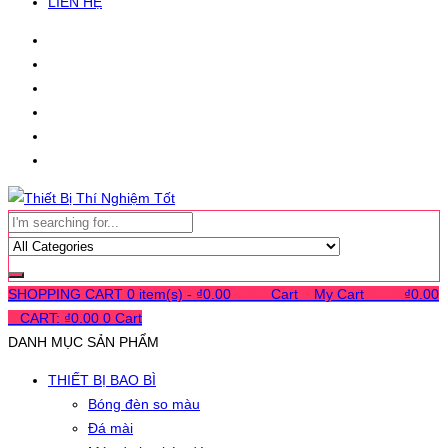
LIÊN HỆ
SHOPPING CART
0 item(s) -
₫
0.00
0
0
0
Cart
0
My Cart
0
0
0
₫
0.00
0
CART:
₫
0.00
0
Cart
DANH MỤC SẢN PHẨM
THIẾT BỊ BAO BÌ
Bóng đèn so màu
Đá mài