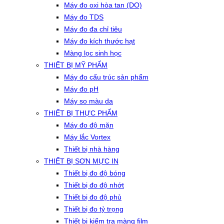
Máy đo oxi hòa tan (DO)
Máy đo TDS
Máy đo đa chỉ tiêu
Máy đo kích thước hạt
Màng lọc sinh học
THIẾT BỊ MỸ PHẨM
Máy đo cấu trúc sản phẩm
Máy đo pH
Máy so màu da
THIẾT BỊ THỰC PHẨM
Máy đo độ mặn
Máy lắc Vortex
Thiết bị nhà hàng
THIẾT BỊ SƠN MỰC IN
Thiết bị đo độ bóng
Thiết bị đo độ nhớt
Thiết bị đo độ phủ
Thiết bị đo tỷ trọng
Thiết bị kiểm tra màng film