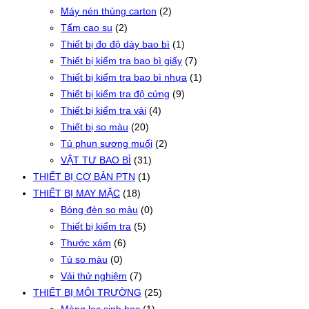
Máy nén thùng carton
(2)
Tấm cao su
(2)
Thiết bị đo độ dày bao bì
(1)
Thiết bị kiểm tra bao bì giấy
(7)
Thiết bị kiểm tra bao bì nhựa
(1)
Thiết bị kiểm tra độ cứng
(9)
Thiết bị kiểm tra vải
(4)
Thiết bị so màu
(20)
Tủ phun sương muối
(2)
VẬT TƯ BAO BÌ
(31)
THIẾT BỊ CƠ BẢN PTN
(1)
THIẾT BỊ MAY MẶC
(18)
Bóng đèn so màu
(0)
Thiết bị kiểm tra
(5)
Thước xám
(6)
Tủ so màu
(0)
Vải thử nghiệm
(7)
THIẾT BỊ MÔI TRƯỜNG
(25)
Màng lọc sinh học
(1)