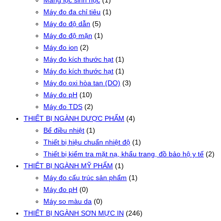
Máy đo đa chỉ tiêu
(1)
Máy đo độ dẫn
(5)
Máy đo độ mặn
(1)
Máy đo ion
(2)
Máy đo kích thước hạt
(1)
Máy đo kích thước hạt
(1)
Máy đo oxi hòa tan (DO)
(3)
Máy đo pH
(10)
Máy đo TDS
(2)
THIẾT BỊ NGÀNH DƯỢC PHẨM
(4)
Bể điều nhiệt
(1)
Thiết bị hiệu chuẩn nhiệt độ
(1)
Thiết bị kiểm tra mặt nạ, khẩu trang, đồ bảo hộ y tế
(2)
THIẾT BỊ NGÀNH MỸ PHẨM
(1)
Máy đo cấu trúc sản phẩm
(1)
Máy đo pH
(0)
Máy so màu da
(0)
THIẾT BỊ NGÀNH SƠN MỰC IN
(246)