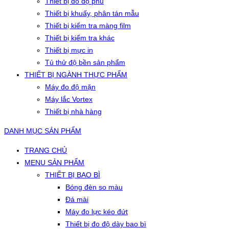
Thiết bị đo độ phủ
Thiết bị khuấy, phân tán mẫu
Thiết bị kiểm tra màng film
Thiết bị kiểm tra khác
Thiết bị mực in
Tủ thử độ bền sản phẩm
THIẾT BỊ NGÀNH THỰC PHẨM
Máy đo độ mặn
Máy lắc Vortex
Thiết bị nhà hàng
DANH MỤC SẢN PHẨM
TRANG CHỦ
MENU SẢN PHẨM
THIẾT BỊ BAO BÌ
Bóng đèn so màu
Đá mài
Máy đo lực kéo đứt
Thiết bị đo độ dày bao bì