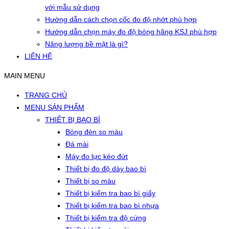
với mẫu sử dụng
Hướng dẫn cách chọn cốc đo độ nhớt phù hợp
Hướng dẫn chọn máy đo độ bóng hãng KSJ phù hợp
Năng lượng bề mặt là gì?
LIÊN HỆ
MAIN MENU
TRANG CHỦ
MENU SẢN PHẨM
THIẾT BỊ BAO BÌ
Bóng đèn so màu
Đá mài
Máy đo lực kéo đứt
Thiết bị đo độ dày bao bì
Thiết bị so màu
Thiết bị kiểm tra bao bì giấy
Thiết bị kiểm tra bao bì nhựa
Thiết bị kiểm tra độ cứng