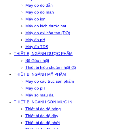
Máy đo độ dẫn
Máy đo độ mặn
Máy đo ion
Máy đo kích thước hạt
Máy đo oxi hòa tan (DO)
Máy đo pH
Máy đo TDS
THIẾT BỊ NGÀNH DƯỢC PHẨM
Bể điều nhiệt
Thiết bị hiệu chuẩn nhiệt độ
THIẾT BỊ NGÀNH MỸ PHẨM
Máy đo cấu trúc sản phẩm
Máy đo pH
Máy so màu da
THIẾT BỊ NGÀNH SƠN MỰC IN
Thiết bị đo độ bóng
Thiết bị đo độ dày
Thiết bị đo độ nhớt