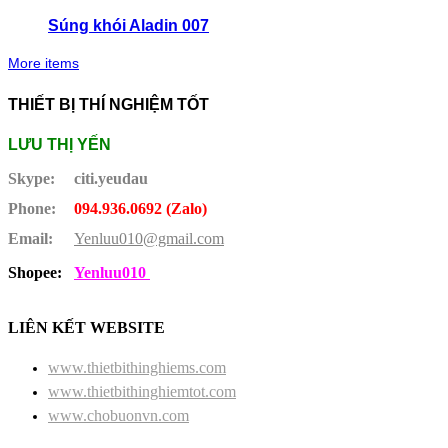
Súng khói Aladin 007
More items
THIẾT BỊ THÍ NGHIỆM TỐT
LƯU THỊ YẾN
Skype:
citi.yeudau
Phone:
094.936.0692 (Zalo)
Email:
Yenluu010@gmail.com
Shopee:
Yenluu010
LIÊN KẾT WEBSITE
www.thietbithinghiems.com
www.thietbithinghiemtot.com
www.chobuonvn.com