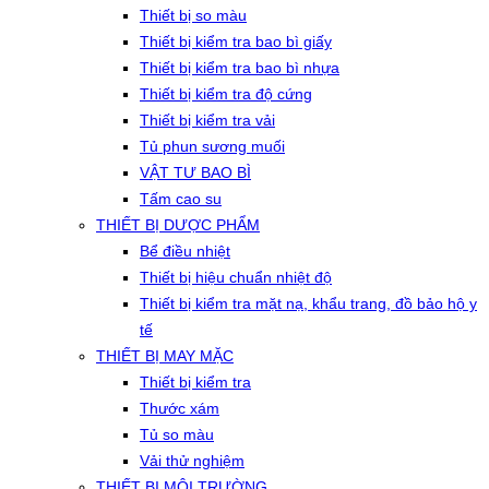
Thiết bị so màu
Thiết bị kiểm tra bao bì giấy
Thiết bị kiểm tra bao bì nhựa
Thiết bị kiểm tra độ cứng
Thiết bị kiểm tra vải
Tủ phun sương muối
VẬT TƯ BAO BÌ
Tấm cao su
THIẾT BỊ DƯỢC PHẨM
Bể điều nhiệt
Thiết bị hiệu chuẩn nhiệt độ
Thiết bị kiểm tra mặt nạ, khẩu trang, đồ bảo hộ y
tế
THIẾT BỊ MAY MẶC
Thiết bị kiểm tra
Thước xám
Tủ so màu
Vải thử nghiệm
THIẾT BỊ MÔI TRƯỜNG