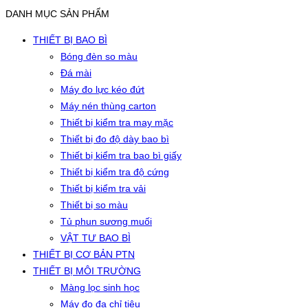
DANH MỤC SẢN PHẨM
THIẾT BỊ BAO BÌ
Bóng đèn so màu
Đá mài
Máy đo lực kéo đứt
Máy nén thùng carton
Thiết bị kiểm tra may mặc
Thiết bị đo độ dày bao bì
Thiết bị kiểm tra bao bì giấy
Thiết bị kiểm tra độ cứng
Thiết bị kiểm tra vải
Thiết bị so màu
Tủ phun sương muối
VẬT TƯ BAO BÌ
THIẾT BỊ CƠ BẢN PTN
THIẾT BỊ MÔI TRƯỜNG
Màng lọc sinh học
Máy đo đa chỉ tiêu