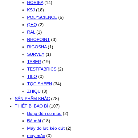
HORIBA
(14)
KSJ
(18)
POLYSCIENCE
(5)
QHQ
(2)
RAL
(1)
RHOPOINT
(3)
RIGOSHA
(1)
SURVEY
(1)
TABER
(19)
TESTFABRICS
(2)
TILO
(0)
TQC SHEEN
(34)
ZHIQU
(3)
SẢN PHẨM KHÁC
(78)
THIẾT BỊ BAO BÌ
(107)
Bóng đèn so màu
(2)
Đá mài
(18)
Máy đo lực kéo đứt
(2)
may mặc
(0)