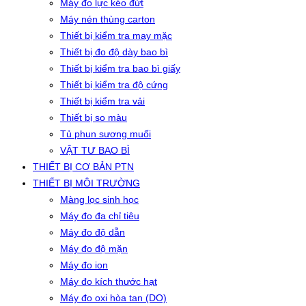
Máy đo lực kéo đứt
Máy nén thùng carton
Thiết bị kiểm tra may mặc
Thiết bị đo độ dày bao bì
Thiết bị kiểm tra bao bì giấy
Thiết bị kiểm tra độ cứng
Thiết bị kiểm tra vải
Thiết bị so màu
Tủ phun sương muối
VẬT TƯ BAO BÌ
THIẾT BỊ CƠ BẢN PTN
THIẾT BỊ MÔI TRƯỜNG
Màng lọc sinh học
Máy đo đa chỉ tiêu
Máy đo độ dẫn
Máy đo độ mặn
Máy đo ion
Máy đo kích thước hạt
Máy đo oxi hòa tan (DO)