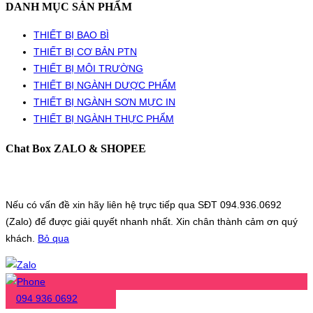
DANH MỤC SẢN PHẨM
THIẾT BỊ BAO BÌ
THIẾT BỊ CƠ BẢN PTN
THIẾT BỊ MÔI TRƯỜNG
THIẾT BỊ NGÀNH DƯỢC PHẨM
THIẾT BỊ NGÀNH SƠN MỰC IN
THIẾT BỊ NGÀNH THỰC PHẨM
Chat Box ZALO & SHOPEE
Nếu có vấn đề xin hãy liên hệ trực tiếp qua SĐT 094.936.0692
(Zalo) để được giải quyết nhanh nhất. Xin chân thành cảm ơn quý
khách.
Bỏ qua
094 936 0692