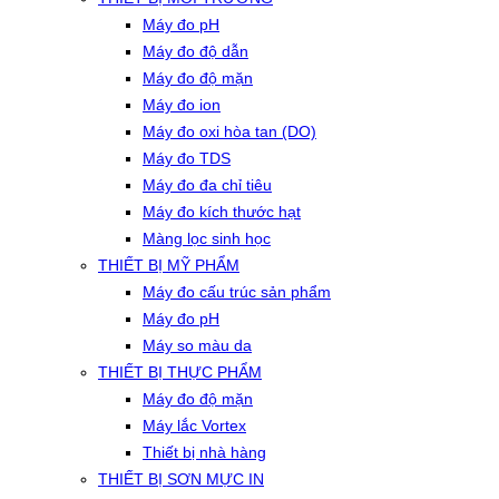
Máy đo pH
Máy đo độ dẫn
Máy đo độ mặn
Máy đo ion
Máy đo oxi hòa tan (DO)
Máy đo TDS
Máy đo đa chỉ tiêu
Máy đo kích thước hạt
Màng lọc sinh học
THIẾT BỊ MỸ PHẨM
Máy đo cấu trúc sản phẩm
Máy đo pH
Máy so màu da
THIẾT BỊ THỰC PHẨM
Máy đo độ mặn
Máy lắc Vortex
Thiết bị nhà hàng
THIẾT BỊ SƠN MỰC IN