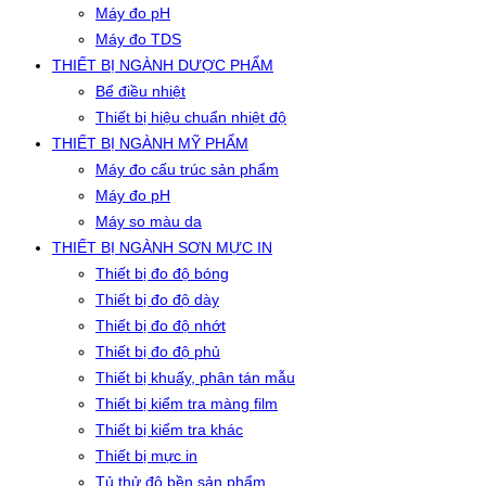
Máy đo pH
Máy đo TDS
THIẾT BỊ NGÀNH DƯỢC PHẨM
Bể điều nhiệt
Thiết bị hiệu chuẩn nhiệt độ
THIẾT BỊ NGÀNH MỸ PHẨM
Máy đo cấu trúc sản phẩm
Máy đo pH
Máy so màu da
THIẾT BỊ NGÀNH SƠN MỰC IN
Thiết bị đo độ bóng
Thiết bị đo độ dày
Thiết bị đo độ nhớt
Thiết bị đo độ phủ
Thiết bị khuấy, phân tán mẫu
Thiết bị kiểm tra màng film
Thiết bị kiểm tra khác
Thiết bị mực in
Tủ thử độ bền sản phẩm