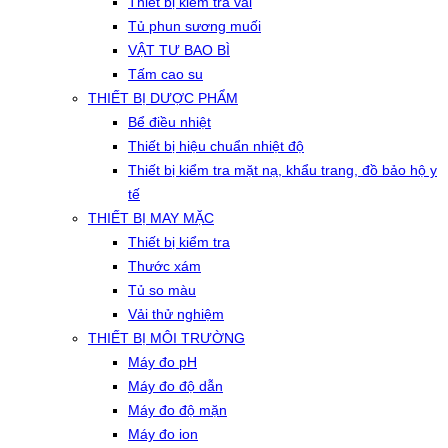
Thiết bị kiểm tra vải
Tủ phun sương muối
VẬT TƯ BAO BÌ
Tấm cao su
THIẾT BỊ DƯỢC PHẨM
Bể điều nhiệt
Thiết bị hiệu chuẩn nhiệt độ
Thiết bị kiểm tra mặt nạ, khẩu trang, đồ bảo hộ y
tế
THIẾT BỊ MAY MẶC
Thiết bị kiểm tra
Thước xám
Tủ so màu
Vải thử nghiệm
THIẾT BỊ MÔI TRƯỜNG
Máy đo pH
Máy đo độ dẫn
Máy đo độ mặn
Máy đo ion