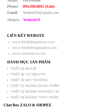
Skype:
citi.yeudau
Phone:
094.936.0692 (Zalo)
Email:
Yenluu010@gmail.com
Shopee:
Yenluu010
LIÊN KẾT WEBSITE
www.thietbithinghiems.com
www.thietbithinghiemtot.com
www.chobuonvn.com
DANH MỤC SẢN PHẨM
THIẾT BỊ BAO BÌ
THIẾT BỊ CƠ BẢN PTN
THIẾT BỊ MÔI TRƯỜNG
THIẾT BỊ NGÀNH DƯỢC PHẨM
THIẾT BỊ NGÀNH SƠN MỰC IN
THIẾT BỊ NGÀNH THỰC PHẨM
Chat Box ZALO & SHOPEE