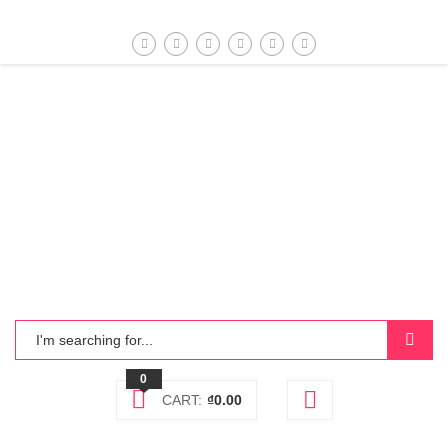
0
CART:
₫
0.00