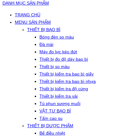
DANH MỤC SẢN PHẨM
TRANG CHỦ
MENU SẢN PHẨM
THIẾT BỊ BAO BÌ
Bóng đèn so màu
Đá mài
Máy đo lực kéo đứt
Thiết bị đo độ dày bao bì
Thiết bị so màu
Thiết bị kiểm tra bao bì giấy
Thiết bị kiểm tra bao bì nhựa
Thiết bị kiểm tra độ cứng
Thiết bị kiểm tra vải
Tủ phun sương muối
VẬT TƯ BAO BÌ
Tấm cao su
THIẾT BỊ DƯỢC PHẨM
Bể điều nhiệt