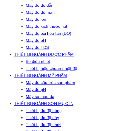
Máy đo độ dẫn
Máy đo độ mặn
Máy đo ion
Máy đo kích thước hạt
Máy đo oxi hòa tan (DO)
Máy đo pH
Máy đo TDS
THIẾT BỊ NGÀNH DƯỢC PHẨM
Bể điều nhiệt
Thiết bị hiệu chuẩn nhiệt độ
THIẾT BỊ NGÀNH MỸ PHẨM
Máy đo cấu trúc sản phẩm
Máy đo pH
Máy so màu da
THIẾT BỊ NGÀNH SƠN MỰC IN
Thiết bị đo độ bóng
Thiết bị đo độ dày
Thiết bị đo độ nhớt