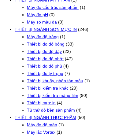
THIẾT BỊ NGÀNH MỸ PHẨM
(1)
Máy đo cấu trúc sản phẩm
(1)
Máy đo pH
(0)
Máy so màu da
(0)
THIẾT BỊ NGÀNH SƠN MỰC IN
(246)
Máy đo độ trắng
(1)
Thiết bị đo độ bóng
(33)
Thiết bị đo độ dày
(22)
Thiết bị đo độ nhớt
(47)
Thiết bị đo độ phủ
(4)
Thiết bị đo tỷ trọng
(7)
Thiết bị khuấy, phân tán mẫu
(1)
Thiết bị kiểm tra khác
(29)
Thiết bị kiểm tra màng film
(90)
Thiết bị mực in
(4)
Tủ thử độ bền sản phẩm
(4)
THIẾT BỊ NGÀNH THỰC PHẨM
(50)
Máy đo độ mặn
(1)
Máy lắc Vortex
(1)