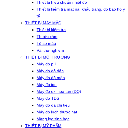
Thiết bị hiệu chuẩn nhiệt độ
Thiết bị kiểm tra mặt nạ, khẩu trang, đồ bảo hộ y
tế
THIẾT BỊ MAY MẶC
Thiết bị kiểm tra
Thước xám
Tủ so màu
Vải thử nghiệm
THIẾT BỊ MÔI TRƯỜNG
Máy đo pH
Máy đo độ dẫn
Máy đo độ mặn
Máy đo ion
Máy đo oxi hòa tan (DO)
Máy đo TDS
Máy đo đa chỉ tiêu
Máy đo kích thước hạt
Màng lọc sinh học
THIẾT BỊ MỸ PHẨM