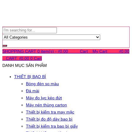
SHOPPING CART
0 item(s) -
₫
0.00
0
0
0
Cart
0
My Cart
0
0
0
₫
0.00
0
CART:
₫
0.00
0
Cart
DANH MỤC SẢN PHẨM
THIẾT BỊ BAO BÌ
Bóng đèn so màu
Đá mài
Máy đo lực kéo đứt
Máy nén thùng carton
Thiết bị kiểm tra may mặc
Thiết bị đo độ dày bao bì
Thiết bị kiểm tra bao bì giấy