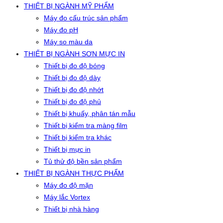
THIẾT BỊ NGÀNH MỸ PHẨM
Máy đo cấu trúc sản phẩm
Máy đo pH
Máy so màu da
THIẾT BỊ NGÀNH SƠN MỰC IN
Thiết bị đo độ bóng
Thiết bị đo độ dày
Thiết bị đo độ nhớt
Thiết bị đo độ phủ
Thiết bị khuấy, phân tán mẫu
Thiết bị kiểm tra màng film
Thiết bị kiểm tra khác
Thiết bị mực in
Tủ thử độ bền sản phẩm
THIẾT BỊ NGÀNH THỰC PHẨM
Máy đo độ mặn
Máy lắc Vortex
Thiết bị nhà hàng