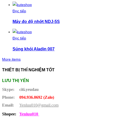
Đọc tiếp
Máy đo độ nhớt NDJ-5S
Đọc tiếp
Súng khói Aladin 007
More items
THIẾT BỊ THÍ NGHIỆM TỐT
LƯU THỊ YẾN
Skype:
citi.yeudau
Phone:
094.936.0692 (Zalo)
Email:
Yenluu010@gmail.com
Shopee:
Yenluu010