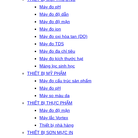
Máy đo pH
Máy đo độ dẫn
Máy đo độ mặn
Máy đo ion
Máy đo oxi hòa tan (DO)
Máy đo TDS
Máy đo đa chỉ tiêu
Máy đo kích thước hạt
Màng lọc sinh học
THIẾT BỊ MỸ PHẨM
Máy đo cấu trúc sản phẩm
Máy đo pH
Máy so màu da
THIẾT BỊ THỰC PHẨM
Máy đo độ mặn
Máy lắc Vortex
Thiết bị nhà hàng
THIẾT BỊ SƠN MỰC IN