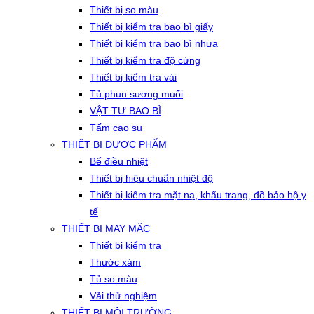
Thiết bị so màu
Thiết bị kiểm tra bao bì giấy
Thiết bị kiểm tra bao bì nhựa
Thiết bị kiểm tra độ cứng
Thiết bị kiểm tra vải
Tủ phun sương muối
VẬT TƯ BAO BÌ
Tấm cao su
THIẾT BỊ DƯỢC PHẨM
Bể điều nhiệt
Thiết bị hiệu chuẩn nhiệt độ
Thiết bị kiểm tra mặt nạ, khẩu trang, đồ bảo hộ y
tế
THIẾT BỊ MAY MẶC
Thiết bị kiểm tra
Thước xám
Tủ so màu
Vải thử nghiệm
THIẾT BỊ MÔI TRƯỜNG