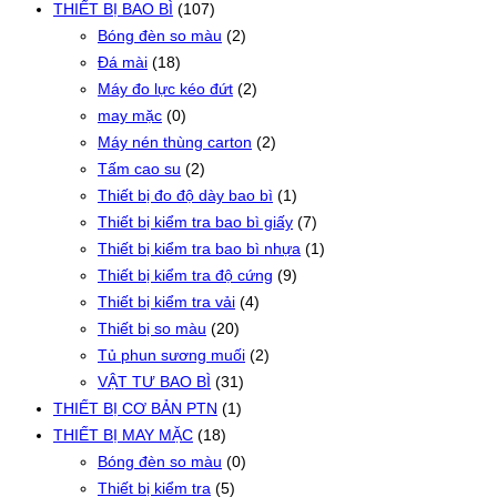
THIẾT BỊ BAO BÌ
(107)
Bóng đèn so màu
(2)
Đá mài
(18)
Máy đo lực kéo đứt
(2)
may mặc
(0)
Máy nén thùng carton
(2)
Tấm cao su
(2)
Thiết bị đo độ dày bao bì
(1)
Thiết bị kiểm tra bao bì giấy
(7)
Thiết bị kiểm tra bao bì nhựa
(1)
Thiết bị kiểm tra độ cứng
(9)
Thiết bị kiểm tra vải
(4)
Thiết bị so màu
(20)
Tủ phun sương muối
(2)
VẬT TƯ BAO BÌ
(31)
THIẾT BỊ CƠ BẢN PTN
(1)
THIẾT BỊ MAY MẶC
(18)
Bóng đèn so màu
(0)
Thiết bị kiểm tra
(5)