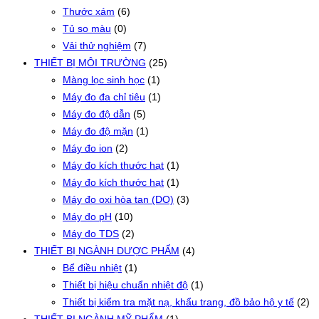
Thước xám
(6)
Tủ so màu
(0)
Vải thử nghiệm
(7)
THIẾT BỊ MÔI TRƯỜNG
(25)
Màng lọc sinh học
(1)
Máy đo đa chỉ tiêu
(1)
Máy đo độ dẫn
(5)
Máy đo độ mặn
(1)
Máy đo ion
(2)
Máy đo kích thước hạt
(1)
Máy đo kích thước hạt
(1)
Máy đo oxi hòa tan (DO)
(3)
Máy đo pH
(10)
Máy đo TDS
(2)
THIẾT BỊ NGÀNH DƯỢC PHẨM
(4)
Bể điều nhiệt
(1)
Thiết bị hiệu chuẩn nhiệt độ
(1)
Thiết bị kiểm tra mặt nạ, khẩu trang, đồ bảo hộ y tế
(2)