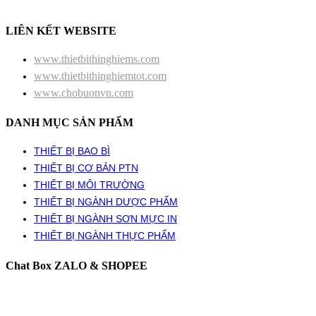
LIÊN KẾT WEBSITE
www.thietbithinghiems.com
www.thietbithinghiemtot.com
www.chobuonvn.com
DANH MỤC SẢN PHẨM
THIẾT BỊ BAO BÌ
THIẾT BỊ CƠ BẢN PTN
THIẾT BỊ MÔI TRƯỜNG
THIẾT BỊ NGÀNH DƯỢC PHẨM
THIẾT BỊ NGÀNH SƠN MỰC IN
THIẾT BỊ NGÀNH THỰC PHẨM
Chat Box ZALO & SHOPEE