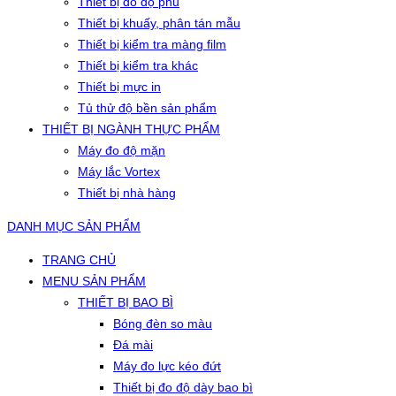
Thiết bị đo độ phủ
Thiết bị khuấy, phân tán mẫu
Thiết bị kiểm tra màng film
Thiết bị kiểm tra khác
Thiết bị mực in
Tủ thử độ bền sản phẩm
THIẾT BỊ NGÀNH THỰC PHẨM
Máy đo độ mặn
Máy lắc Vortex
Thiết bị nhà hàng
DANH MỤC SẢN PHẨM
TRANG CHỦ
MENU SẢN PHẨM
THIẾT BỊ BAO BÌ
Bóng đèn so màu
Đá mài
Máy đo lực kéo đứt
Thiết bị đo độ dày bao bì