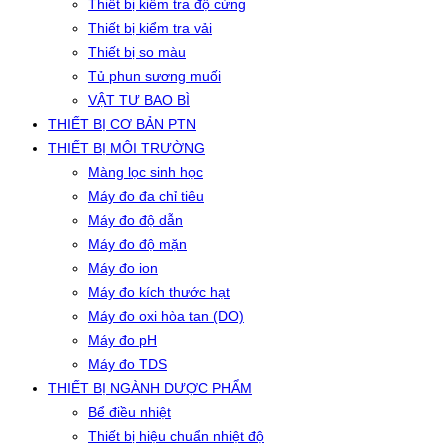
Thiết bị kiểm tra độ cứng
Thiết bị kiểm tra vải
Thiết bị so màu
Tủ phun sương muối
VẬT TƯ BAO BÌ
THIẾT BỊ CƠ BẢN PTN
THIẾT BỊ MÔI TRƯỜNG
Màng lọc sinh học
Máy đo đa chỉ tiêu
Máy đo độ dẫn
Máy đo độ mặn
Máy đo ion
Máy đo kích thước hạt
Máy đo oxi hòa tan (DO)
Máy đo pH
Máy đo TDS
THIẾT BỊ NGÀNH DƯỢC PHẨM
Bể điều nhiệt
Thiết bị hiệu chuẩn nhiệt độ