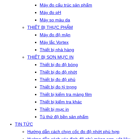
Máy đo cấu trúc sản phẩm
Máy đo pH
Máy so màu da
THIẾT BỊ THỰC PHẨM
Máy đo độ mặn
Máy lắc Vortex
Thiết bị nhà hàng
THIẾT BỊ SƠN MỰC IN
Thiết bị đo độ bóng
Thiết bị đo độ nhớt
Thiết bị đo độ phủ
Thiết bị đo tỷ trọng
Thiết bị kiểm tra màng film
Thiết bị kiểm tra khác
Thiết bị mực in
Tủ thử độ bền sản phẩm
TIN TỨC
Hướng dẫn cách chọn cốc đo độ nhớt phù hợp