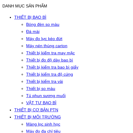
DANH MỤC SẢN PHẨM
THIẾT BỊ BAO BÌ
Bóng đèn so màu
Đá mài
Máy đo lực kéo đứt
Máy nén thùng carton
Thiết bị kiểm tra may mặc
Thiết bị đo độ dày bao bì
Thiết bị kiểm tra bao bì giấy
Thiết bị kiểm tra độ cứng
Thiết bị kiểm tra vải
Thiết bị so màu
Tủ phun sương muối
VẬT TƯ BAO BÌ
THIẾT BỊ CƠ BẢN PTN
THIẾT BỊ MÔI TRƯỜNG
Màng lọc sinh học
Máy đo đa chỉ tiêu