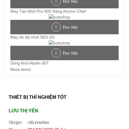
Đọc tiếp
Máy Tạo Khói Pro 900 Hãng Anchor Chef
Đọc tiếp
Máy đo độ nhớt NDJ-5S
Đọc tiếp
Súng khói Aladin 007
More items
THIẾT BỊ THÍ NGHIỆM TỐT
LƯU THỊ YẾN
Skype:
citi.yeudau