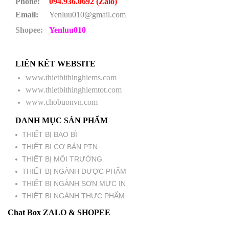
Phone:
094.936.0692 (Zalo)
Email:
Yenluu010@gmail.com
Shopee:
Yenluu010
LIÊN KẾT WEBSITE
www.thietbithinghiems.com
www.thietbithinghiemtot.com
www.chobuonvn.com
DANH MỤC SẢN PHẨM
THIẾT BỊ BAO BÌ
THIẾT BỊ CƠ BẢN PTN
THIẾT BỊ MÔI TRƯỜNG
THIẾT BỊ NGÀNH DƯỢC PHẨM
THIẾT BỊ NGÀNH SƠN MỰC IN
THIẾT BỊ NGÀNH THỰC PHẨM
Chat Box ZALO & SHOPEE