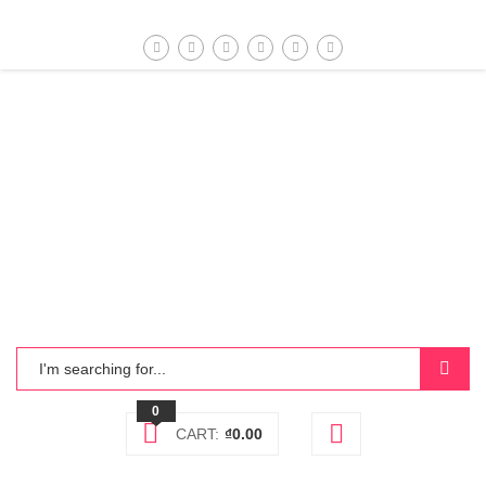
0
CART:
₫
0.00