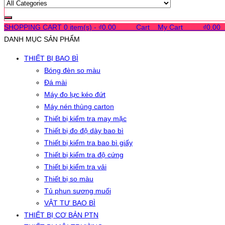
SHOPPING CART
0 item(s) -
₫
0.00
0
0
0
Cart
0
My Cart
0
0
0
₫
0.00
DANH MỤC SẢN PHẨM
THIẾT BỊ BAO BÌ
Bóng đèn so màu
Đá mài
Máy đo lực kéo đứt
Máy nén thùng carton
Thiết bị kiểm tra may mặc
Thiết bị đo độ dày bao bì
Thiết bị kiểm tra bao bì giấy
Thiết bị kiểm tra độ cứng
Thiết bị kiểm tra vải
Thiết bị so màu
Tủ phun sương muối
VẬT TƯ BAO BÌ
THIẾT BỊ CƠ BẢN PTN