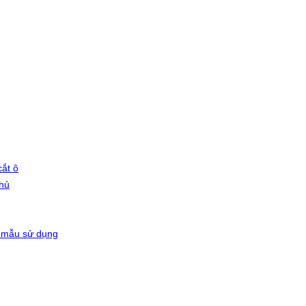
ắt ô
phủ
 mẫu sử dụng