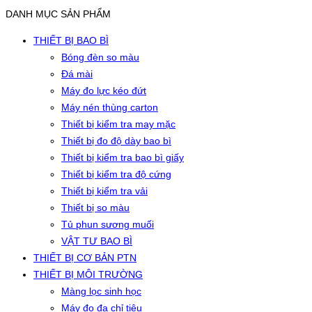
DANH MỤC SẢN PHẨM
THIẾT BỊ BAO BÌ
Bóng đèn so màu
Đá mài
Máy đo lực kéo đứt
Máy nén thùng carton
Thiết bị kiểm tra may mặc
Thiết bị đo độ dày bao bì
Thiết bị kiểm tra bao bì giấy
Thiết bị kiểm tra độ cứng
Thiết bị kiểm tra vải
Thiết bị so màu
Tủ phun sương muối
VẬT TƯ BAO BÌ
THIẾT BỊ CƠ BẢN PTN
THIẾT BỊ MÔI TRƯỜNG
Màng lọc sinh học
Máy đo đa chỉ tiêu