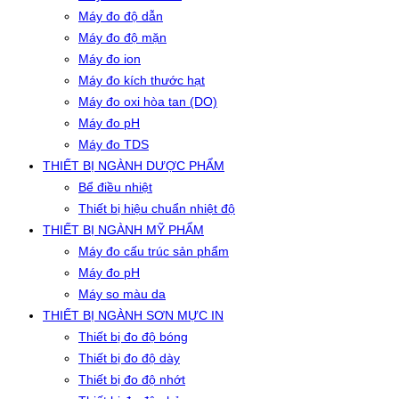
Máy đo độ dẫn
Máy đo độ mặn
Máy đo ion
Máy đo kích thước hạt
Máy đo oxi hòa tan (DO)
Máy đo pH
Máy đo TDS
THIẾT BỊ NGÀNH DƯỢC PHẨM
Bể điều nhiệt
Thiết bị hiệu chuẩn nhiệt độ
THIẾT BỊ NGÀNH MỸ PHẨM
Máy đo cấu trúc sản phẩm
Máy đo pH
Máy so màu da
THIẾT BỊ NGÀNH SƠN MỰC IN
Thiết bị đo độ bóng
Thiết bị đo độ dày
Thiết bị đo độ nhớt