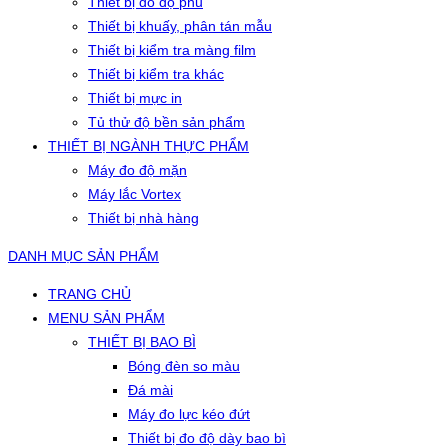
Thiết bị đo độ phủ
Thiết bị khuấy, phân tán mẫu
Thiết bị kiểm tra màng film
Thiết bị kiểm tra khác
Thiết bị mực in
Tủ thử độ bền sản phẩm
THIẾT BỊ NGÀNH THỰC PHẨM
Máy đo độ mặn
Máy lắc Vortex
Thiết bị nhà hàng
DANH MỤC SẢN PHẨM
TRANG CHỦ
MENU SẢN PHẨM
THIẾT BỊ BAO BÌ
Bóng đèn so màu
Đá mài
Máy đo lực kéo đứt
Thiết bị đo độ dày bao bì