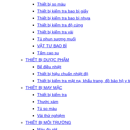
Thiết bị so màu
Thiết bị kiểm tra bao bì giấy
Thiết bị kiểm tra bao bì nhựa
Thiết bị kiểm tra độ cứng
Thiết bị kiểm tra vải
Tủ phun sương muối
VẬT TƯ BAO BÌ
Tấm cao su
THIẾT BỊ DƯỢC PHẨM
Bể điều nhiệt
Thiết bị hiệu chuẩn nhiệt độ
Thiết bị kiểm tra mặt nạ, khẩu trang, đồ bảo hộ y t
THIẾT BỊ MAY MẶC
Thiết bị kiểm tra
Thước xám
Tủ so màu
Vải thử nghiệm
THIẾT BỊ MÔI TRƯỜNG
Máy đo pH