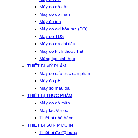
Máy đo độ dẫn
Máy đo độ mặn
Máy đo ion
Máy đo oxi hòa tan (DO)
Máy đo TDS
Máy đo đa chỉ tiêu
Máy đo kích thước hạt
Màng lọc sinh học
THIẾT BỊ MỸ PHẨM
Máy đo cấu trúc sản phẩm
Máy đo pH
Máy so màu da
THIẾT BỊ THỰC PHẨM
Máy đo độ mặn
Máy lắc Vortex
Thiết bị nhà hàng
THIẾT BỊ SƠN MỰC IN
Thiết bị đo độ bóng