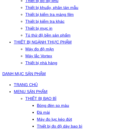
Thiết bị đo độ phủ
Thiết bị khuấy, phân tán mẫu
Thiết bị kiểm tra màng film
Thiết bị kiểm tra khác
Thiết bị mực in
Tủ thử độ bền sản phẩm
THIẾT BỊ NGÀNH THỰC PHẨM
Máy đo độ mặn
Máy lắc Vortex
Thiết bị nhà hàng
DANH MỤC SẢN PHẨM
TRANG CHỦ
MENU SẢN PHẨM
THIẾT BỊ BAO BÌ
Bóng đèn so màu
Đá mài
Máy đo lực kéo đứt
Thiết bị đo độ dày bao bì