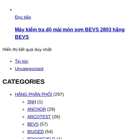
Đọc tiếp
Máy kiểm tra độ mài mòn sơn BEVS 2803 hãng
BEVS
Hiển thị kết quả duy nhất
Tin tức
Uncategorized
CATEGORIES
HÃNG PHÂN PHỐI
(297)
3NH
(1)
ANCHOR
(29)
ARCOTEST
(26)
BEVS
(57)
BIUGED
(54)