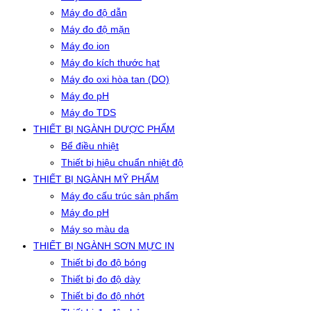
Máy đo độ dẫn
Máy đo độ mặn
Máy đo ion
Máy đo kích thước hạt
Máy đo oxi hòa tan (DO)
Máy đo pH
Máy đo TDS
THIẾT BỊ NGÀNH DƯỢC PHẨM
Bể điều nhiệt
Thiết bị hiệu chuẩn nhiệt độ
THIẾT BỊ NGÀNH MỸ PHẨM
Máy đo cấu trúc sản phẩm
Máy đo pH
Máy so màu da
THIẾT BỊ NGÀNH SƠN MỰC IN
Thiết bị đo độ bóng
Thiết bị đo độ dày
Thiết bị đo độ nhớt