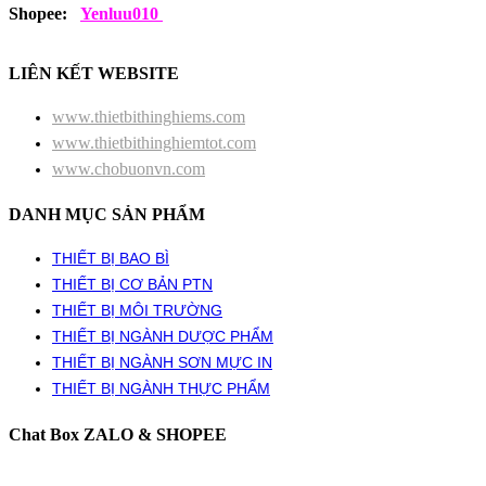
Shopee:
Yenluu010
LIÊN KẾT WEBSITE
www.thietbithinghiems.com
www.thietbithinghiemtot.com
www.chobuonvn.com
DANH MỤC SẢN PHẨM
THIẾT BỊ BAO BÌ
THIẾT BỊ CƠ BẢN PTN
THIẾT BỊ MÔI TRƯỜNG
THIẾT BỊ NGÀNH DƯỢC PHẨM
THIẾT BỊ NGÀNH SƠN MỰC IN
THIẾT BỊ NGÀNH THỰC PHẨM
Chat Box ZALO & SHOPEE