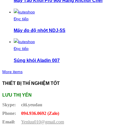
Máy Tạo Khói Pro 900 Hãng Anchor Chef
Đọc tiếp
Máy đo độ nhớt NDJ-5S
Đọc tiếp
Súng khói Aladin 007
More items
THIẾT BỊ THÍ NGHIỆM TỐT
LƯU THỊ YẾN
Skype:
citi.yeudau
Phone:
094.936.0692 (Zalo)
Email:
Yenluu010@gmail.com