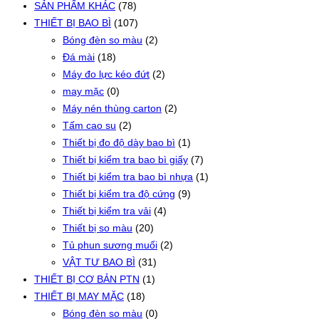
SẢN PHẨM KHÁC
(78)
THIẾT BỊ BAO BÌ
(107)
Bóng đèn so màu
(2)
Đá mài
(18)
Máy đo lực kéo đứt
(2)
may mặc
(0)
Máy nén thùng carton
(2)
Tấm cao su
(2)
Thiết bị đo độ dày bao bì
(1)
Thiết bị kiểm tra bao bì giấy
(7)
Thiết bị kiểm tra bao bì nhựa
(1)
Thiết bị kiểm tra độ cứng
(9)
Thiết bị kiểm tra vải
(4)
Thiết bị so màu
(20)
Tủ phun sương muối
(2)
VẬT TƯ BAO BÌ
(31)
THIẾT BỊ CƠ BẢN PTN
(1)
THIẾT BỊ MAY MẶC
(18)
Bóng đèn so màu
(0)