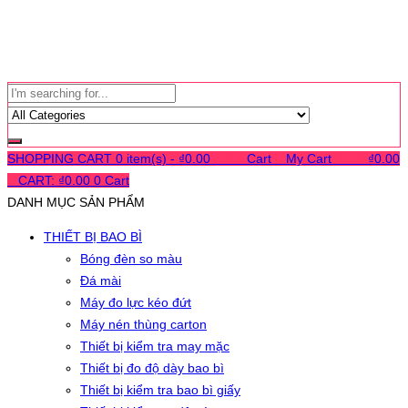
SHOPPING CART
0 item(s) -
₫
0.00
0
0
0
Cart
0
My Cart
0
0
0
₫
0.00
0
CART:
₫
0.00
0
Cart
DANH MỤC SẢN PHẨM
THIẾT BỊ BAO BÌ
Bóng đèn so màu
Đá mài
Máy đo lực kéo đứt
Máy nén thùng carton
Thiết bị kiểm tra may mặc
Thiết bị đo độ dày bao bì
Thiết bị kiểm tra bao bì giấy