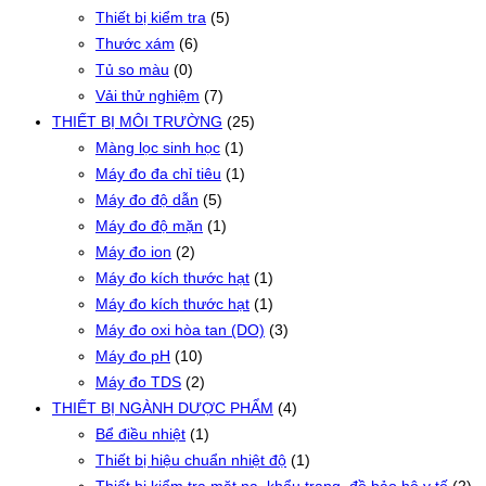
Thiết bị kiểm tra
(5)
Thước xám
(6)
Tủ so màu
(0)
Vải thử nghiệm
(7)
THIẾT BỊ MÔI TRƯỜNG
(25)
Màng lọc sinh học
(1)
Máy đo đa chỉ tiêu
(1)
Máy đo độ dẫn
(5)
Máy đo độ mặn
(1)
Máy đo ion
(2)
Máy đo kích thước hạt
(1)
Máy đo kích thước hạt
(1)
Máy đo oxi hòa tan (DO)
(3)
Máy đo pH
(10)
Máy đo TDS
(2)
THIẾT BỊ NGÀNH DƯỢC PHẨM
(4)
Bể điều nhiệt
(1)
Thiết bị hiệu chuẩn nhiệt độ
(1)