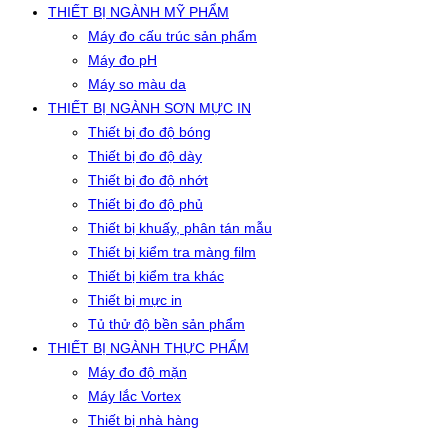
THIẾT BỊ NGÀNH MỸ PHẨM
Máy đo cấu trúc sản phẩm
Máy đo pH
Máy so màu da
THIẾT BỊ NGÀNH SƠN MỰC IN
Thiết bị đo độ bóng
Thiết bị đo độ dày
Thiết bị đo độ nhớt
Thiết bị đo độ phủ
Thiết bị khuấy, phân tán mẫu
Thiết bị kiểm tra màng film
Thiết bị kiểm tra khác
Thiết bị mực in
Tủ thử độ bền sản phẩm
THIẾT BỊ NGÀNH THỰC PHẨM
Máy đo độ mặn
Máy lắc Vortex
Thiết bị nhà hàng