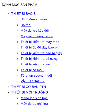
DANH MỤC SẢN PHẨM
THIẾT BỊ BAO BÌ
Bóng đèn so màu
Đá mài
Máy đo lực kéo đứt
Máy nén thùng carton
Thiết bị kiểm tra may mặc
Thiết bị đo độ dày bao bì
Thiết bị kiểm tra bao bì giấy
Thiết bị kiểm tra độ cứng
Thiết bị kiểm tra vải
Thiết bị so màu
Tủ phun sương muối
VẬT TƯ BAO BÌ
THIẾT BỊ CƠ BẢN PTN
THIẾT BỊ MÔI TRƯỜNG
Màng lọc sinh học
Máy đo đa chỉ tiêu