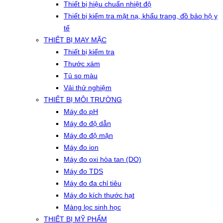
Thiết bị hiệu chuẩn nhiệt độ
Thiết bị kiểm tra mặt nạ, khẩu trang, đồ bảo hộ y
tế
THIẾT BỊ MAY MẶC
Thiết bị kiểm tra
Thước xám
Tủ so màu
Vải thử nghiệm
THIẾT BỊ MÔI TRƯỜNG
Máy đo pH
Máy đo độ dẫn
Máy đo độ mặn
Máy đo ion
Máy đo oxi hòa tan (DO)
Máy đo TDS
Máy đo đa chỉ tiêu
Máy đo kích thước hạt
Màng lọc sinh học
THIẾT BỊ MỸ PHẨM