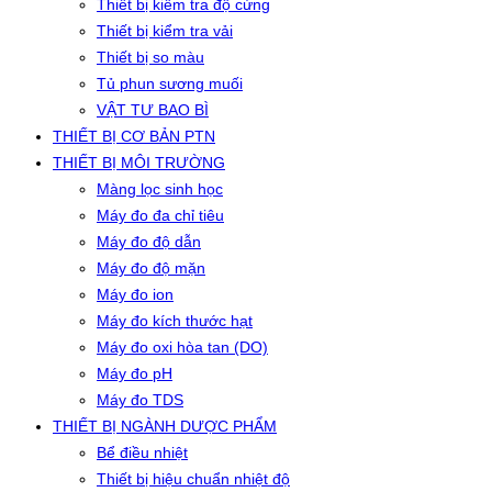
Thiết bị kiểm tra độ cứng
Thiết bị kiểm tra vải
Thiết bị so màu
Tủ phun sương muối
VẬT TƯ BAO BÌ
THIẾT BỊ CƠ BẢN PTN
THIẾT BỊ MÔI TRƯỜNG
Màng lọc sinh học
Máy đo đa chỉ tiêu
Máy đo độ dẫn
Máy đo độ mặn
Máy đo ion
Máy đo kích thước hạt
Máy đo oxi hòa tan (DO)
Máy đo pH
Máy đo TDS
THIẾT BỊ NGÀNH DƯỢC PHẨM
Bể điều nhiệt
Thiết bị hiệu chuẩn nhiệt độ