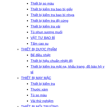
Thiết bị so màu
Thiết bị kiểm tra bao bì giấy
Thiết bị kiểm tra bao bì nhựa
Thiết bị kiểm tra độ cứng
Thiết bị kiểm tra vải
Tủ phun sương muối
VẬT TƯ BAO BÌ
Tấm cao su
THIẾT BỊ DƯỢC PHẨM
Bể điều nhiệt
Thiết bị hiệu chuẩn nhiệt độ
Thiết bị kiểm tra mặt nạ, khẩu trang, đồ bảo hộ y
tế
THIẾT BỊ MAY MẶC
Thiết bị kiểm tra
Thước xám
Tủ so màu
Vải thử nghiệm
THIẾT BỊ MÔI TRƯỜNG