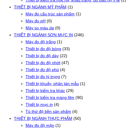
Thiết bị kiểm tra mặt nạ, khẩu trang, đồ bảo hộ y tế
(2)
THIẾT BỊ NGÀNH MỸ PHẨM
(1)
Máy đo cấu trúc sản phẩm
(1)
Máy đo pH
(0)
Máy so màu da
(0)
THIẾT BỊ NGÀNH SƠN MỰC IN
(246)
Máy đo độ trắng
(1)
Thiết bị đo độ bóng
(33)
Thiết bị đo độ dày
(22)
Thiết bị đo độ nhớt
(47)
Thiết bị đo độ phủ
(4)
Thiết bị đo tỷ trọng
(7)
Thiết bị khuấy, phân tán mẫu
(1)
Thiết bị kiểm tra khác
(29)
Thiết bị kiểm tra màng film
(90)
Thiết bị mực in
(4)
Tủ thử độ bền sản phẩm
(4)
THIẾT BỊ NGÀNH THỰC PHẨM
(50)
Máy đo độ mặn
(1)