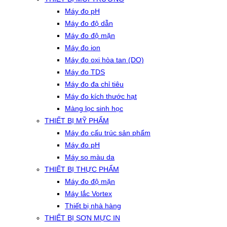
Máy đo pH
Máy đo độ dẫn
Máy đo độ mặn
Máy đo ion
Máy đo oxi hòa tan (DO)
Máy đo TDS
Máy đo đa chỉ tiêu
Máy đo kích thước hạt
Màng lọc sinh học
THIẾT BỊ MỸ PHẨM
Máy đo cấu trúc sản phẩm
Máy đo pH
Máy so màu da
THIẾT BỊ THỰC PHẨM
Máy đo độ mặn
Máy lắc Vortex
Thiết bị nhà hàng
THIẾT BỊ SƠN MỰC IN