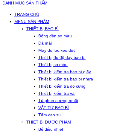
DANH MỤC SẢN PHẨM
TRANG CHỦ
MENU SẢN PHẨM
THIẾT BỊ BAO BÌ
Bóng đèn so màu
Đá mài
Máy đo lực kéo đứt
Thiết bị đo độ dày bao bì
Thiết bị so màu
Thiết bị kiểm tra bao bì giấy
Thiết bị kiểm tra bao bì nhựa
Thiết bị kiểm tra độ cứng
Thiết bị kiểm tra vải
Tủ phun sương muối
VẬT TƯ BAO BÌ
Tấm cao su
THIẾT BỊ DƯỢC PHẨM
Bể điều nhiệt