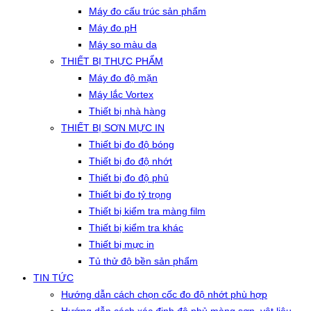
Máy đo cấu trúc sản phẩm
Máy đo pH
Máy so màu da
THIẾT BỊ THỰC PHẨM
Máy đo độ mặn
Máy lắc Vortex
Thiết bị nhà hàng
THIẾT BỊ SƠN MỰC IN
Thiết bị đo độ bóng
Thiết bị đo độ nhớt
Thiết bị đo độ phủ
Thiết bị đo tỷ trọng
Thiết bị kiểm tra màng film
Thiết bị kiểm tra khác
Thiết bị mực in
Tủ thử độ bền sản phẩm
TIN TỨC
Hướng dẫn cách chọn cốc đo độ nhớt phù hợp