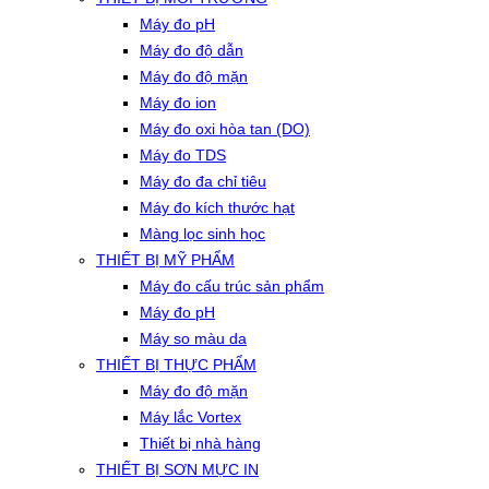
Máy đo pH
Máy đo độ dẫn
Máy đo độ mặn
Máy đo ion
Máy đo oxi hòa tan (DO)
Máy đo TDS
Máy đo đa chỉ tiêu
Máy đo kích thước hạt
Màng lọc sinh học
THIẾT BỊ MỸ PHẨM
Máy đo cấu trúc sản phẩm
Máy đo pH
Máy so màu da
THIẾT BỊ THỰC PHẨM
Máy đo độ mặn
Máy lắc Vortex
Thiết bị nhà hàng
THIẾT BỊ SƠN MỰC IN