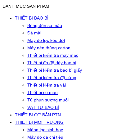
DANH MỤC SẢN PHẨM
THIẾT BỊ BAO BÌ
Bóng đèn so màu
Đá mài
Máy đo lực kéo đứt
Máy nén thùng carton
Thiết bị kiểm tra may mặc
Thiết bị đo độ dày bao bì
Thiết bị kiểm tra bao bì giấy
Thiết bị kiểm tra độ cứng
Thiết bị kiểm tra vải
Thiết bị so màu
Tủ phun sương muối
VẬT TƯ BAO BÌ
THIẾT BỊ CƠ BẢN PTN
THIẾT BỊ MÔI TRƯỜNG
Màng lọc sinh học
Máy đo đa chỉ tiêu