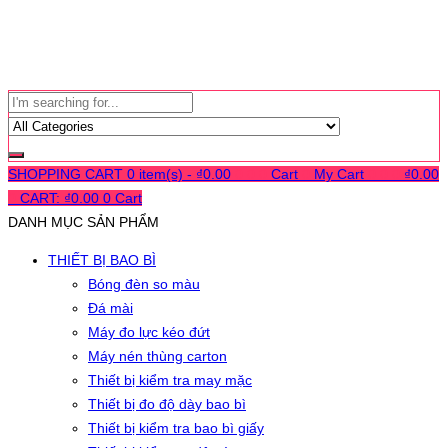
SHOPPING CART
0 item(s) -
₫
0.00
0
0
0
Cart
0
My Cart
0
0
0
₫
0.00
0
CART:
₫
0.00
0
Cart
DANH MỤC SẢN PHẨM
THIẾT BỊ BAO BÌ
Bóng đèn so màu
Đá mài
Máy đo lực kéo đứt
Máy nén thùng carton
Thiết bị kiểm tra may mặc
Thiết bị đo độ dày bao bì
Thiết bị kiểm tra bao bì giấy