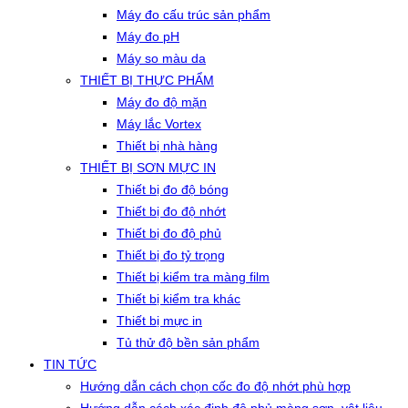
Máy đo cấu trúc sản phẩm
Máy đo pH
Máy so màu da
THIẾT BỊ THỰC PHẨM
Máy đo độ mặn
Máy lắc Vortex
Thiết bị nhà hàng
THIẾT BỊ SƠN MỰC IN
Thiết bị đo độ bóng
Thiết bị đo độ nhớt
Thiết bị đo độ phủ
Thiết bị đo tỷ trọng
Thiết bị kiểm tra màng film
Thiết bị kiểm tra khác
Thiết bị mực in
Tủ thử độ bền sản phẩm
TIN TỨC
Hướng dẫn cách chọn cốc đo độ nhớt phù hợp