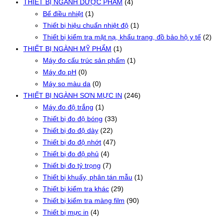
THIẾT BỊ NGÀNH DƯỢC PHẨM
(4)
Bể điều nhiệt
(1)
Thiết bị hiệu chuẩn nhiệt độ
(1)
Thiết bị kiểm tra mặt nạ, khẩu trang, đồ bảo hộ y tế
(2)
THIẾT BỊ NGÀNH MỸ PHẨM
(1)
Máy đo cấu trúc sản phẩm
(1)
Máy đo pH
(0)
Máy so màu da
(0)
THIẾT BỊ NGÀNH SƠN MỰC IN
(246)
Máy đo độ trắng
(1)
Thiết bị đo độ bóng
(33)
Thiết bị đo độ dày
(22)
Thiết bị đo độ nhớt
(47)
Thiết bị đo độ phủ
(4)
Thiết bị đo tỷ trọng
(7)
Thiết bị khuấy, phân tán mẫu
(1)
Thiết bị kiểm tra khác
(29)
Thiết bị kiểm tra màng film
(90)
Thiết bị mực in
(4)