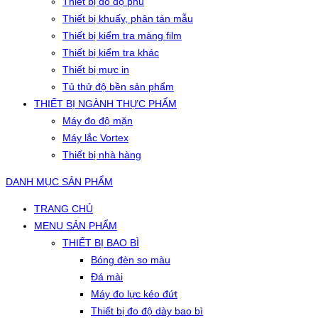
Thiết bị đo độ phủ
Thiết bị khuấy, phân tán mẫu
Thiết bị kiểm tra màng film
Thiết bị kiểm tra khác
Thiết bị mực in
Tủ thử độ bền sản phẩm
THIẾT BỊ NGÀNH THỰC PHẨM
Máy đo độ mặn
Máy lắc Vortex
Thiết bị nhà hàng
DANH MỤC SẢN PHẨM
TRANG CHỦ
MENU SẢN PHẨM
THIẾT BỊ BAO BÌ
Bóng đèn so màu
Đá mài
Máy đo lực kéo đứt
Thiết bị đo độ dày bao bì