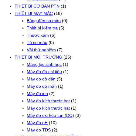
THIẾT BỊ CƠ BẢN PTN
(1)
THIẾT BỊ MAY MẶC
(18)
Bóng đèn so màu
(0)
Thiết bị kiểm tra
(5)
Thước xám
(6)
Tủ so màu
(0)
Vải thử nghiệm
(7)
THIẾT BỊ MÔI TRƯỜNG
(25)
Màng lọc sinh học
(1)
Máy đo đa chỉ tiêu
(1)
Máy đo độ dẫn
(5)
Máy đo độ mặn
(1)
Máy đo ion
(2)
Máy đo kích thước hạt
(1)
Máy đo kích thước hạt
(1)
Máy đo oxi hòa tan (DO)
(3)
Máy đo pH
(10)
Máy đo TDS
(2)