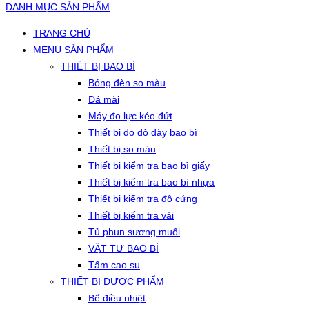
DANH MỤC SẢN PHẨM
TRANG CHỦ
MENU SẢN PHẨM
THIẾT BỊ BAO BÌ
Bóng đèn so màu
Đá mài
Máy đo lực kéo đứt
Thiết bị đo độ dày bao bì
Thiết bị so màu
Thiết bị kiểm tra bao bì giấy
Thiết bị kiểm tra bao bì nhựa
Thiết bị kiểm tra độ cứng
Thiết bị kiểm tra vải
Tủ phun sương muối
VẬT TƯ BAO BÌ
Tấm cao su
THIẾT BỊ DƯỢC PHẨM
Bể điều nhiệt