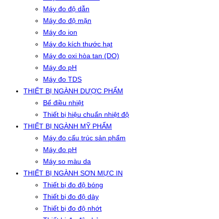
Máy đo độ dẫn
Máy đo độ mặn
Máy đo ion
Máy đo kích thước hạt
Máy đo oxi hòa tan (DO)
Máy đo pH
Máy đo TDS
THIẾT BỊ NGÀNH DƯỢC PHẨM
Bể điều nhiệt
Thiết bị hiệu chuẩn nhiệt độ
THIẾT BỊ NGÀNH MỸ PHẨM
Máy đo cấu trúc sản phẩm
Máy đo pH
Máy so màu da
THIẾT BỊ NGÀNH SƠN MỰC IN
Thiết bị đo độ bóng
Thiết bị đo độ dày
Thiết bị đo độ nhớt