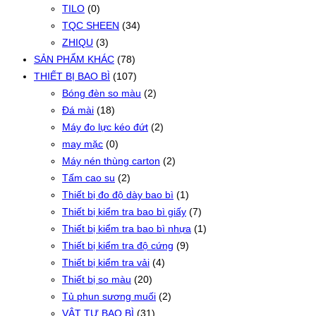
TILO
(0)
TQC SHEEN
(34)
ZHIQU
(3)
SẢN PHẨM KHÁC
(78)
THIẾT BỊ BAO BÌ
(107)
Bóng đèn so màu
(2)
Đá mài
(18)
Máy đo lực kéo đứt
(2)
may mặc
(0)
Máy nén thùng carton
(2)
Tấm cao su
(2)
Thiết bị đo độ dày bao bì
(1)
Thiết bị kiểm tra bao bì giấy
(7)
Thiết bị kiểm tra bao bì nhựa
(1)
Thiết bị kiểm tra độ cứng
(9)
Thiết bị kiểm tra vải
(4)
Thiết bị so màu
(20)
Tủ phun sương muối
(2)
VẬT TƯ BAO BÌ
(31)