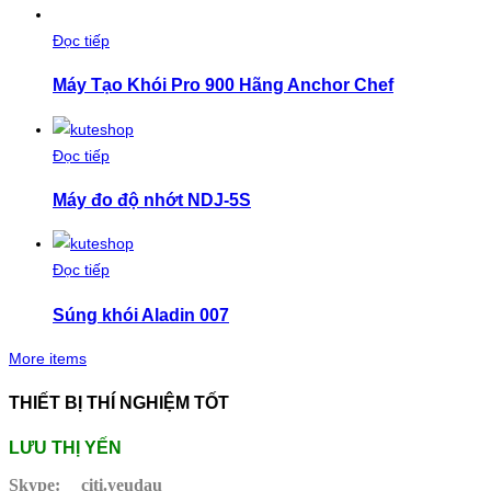
Đọc tiếp
Máy Tạo Khói Pro 900 Hãng Anchor Chef
Đọc tiếp
Máy đo độ nhớt NDJ-5S
Đọc tiếp
Súng khói Aladin 007
More items
THIẾT BỊ THÍ NGHIỆM TỐT
LƯU THỊ YẾN
Skype:
citi.yeudau