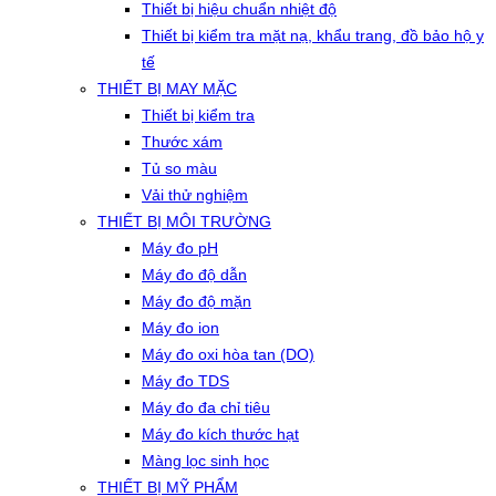
Thiết bị hiệu chuẩn nhiệt độ
Thiết bị kiểm tra mặt nạ, khẩu trang, đồ bảo hộ y
tế
THIẾT BỊ MAY MẶC
Thiết bị kiểm tra
Thước xám
Tủ so màu
Vải thử nghiệm
THIẾT BỊ MÔI TRƯỜNG
Máy đo pH
Máy đo độ dẫn
Máy đo độ mặn
Máy đo ion
Máy đo oxi hòa tan (DO)
Máy đo TDS
Máy đo đa chỉ tiêu
Máy đo kích thước hạt
Màng lọc sinh học
THIẾT BỊ MỸ PHẨM