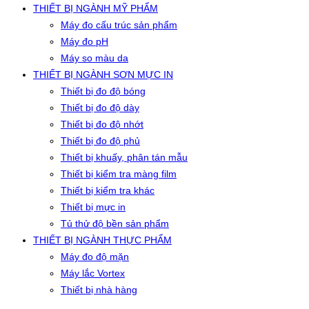
THIẾT BỊ NGÀNH MỸ PHẨM
Máy đo cấu trúc sản phẩm
Máy đo pH
Máy so màu da
THIẾT BỊ NGÀNH SƠN MỰC IN
Thiết bị đo độ bóng
Thiết bị đo độ dày
Thiết bị đo độ nhớt
Thiết bị đo độ phủ
Thiết bị khuấy, phân tán mẫu
Thiết bị kiểm tra màng film
Thiết bị kiểm tra khác
Thiết bị mực in
Tủ thử độ bền sản phẩm
THIẾT BỊ NGÀNH THỰC PHẨM
Máy đo độ mặn
Máy lắc Vortex
Thiết bị nhà hàng