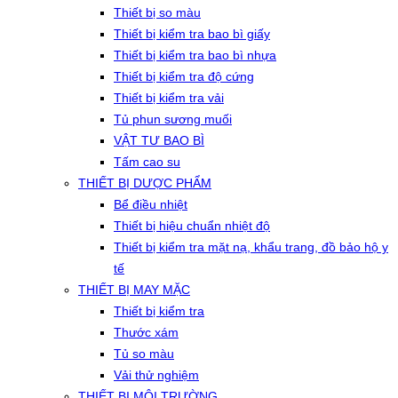
Thiết bị so màu
Thiết bị kiểm tra bao bì giấy
Thiết bị kiểm tra bao bì nhựa
Thiết bị kiểm tra độ cứng
Thiết bị kiểm tra vải
Tủ phun sương muối
VẬT TƯ BAO BÌ
Tấm cao su
THIẾT BỊ DƯỢC PHẨM
Bể điều nhiệt
Thiết bị hiệu chuẩn nhiệt độ
Thiết bị kiểm tra mặt nạ, khẩu trang, đồ bảo hộ y
tế
THIẾT BỊ MAY MẶC
Thiết bị kiểm tra
Thước xám
Tủ so màu
Vải thử nghiệm
THIẾT BỊ MÔI TRƯỜNG