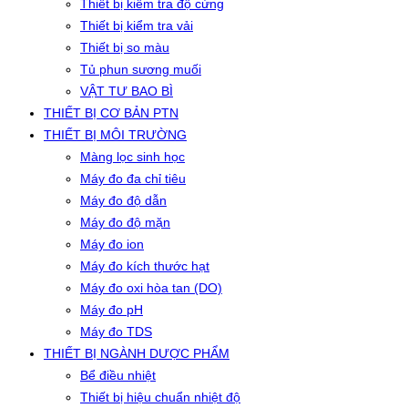
Thiết bị kiểm tra độ cứng
Thiết bị kiểm tra vải
Thiết bị so màu
Tủ phun sương muối
VẬT TƯ BAO BÌ
THIẾT BỊ CƠ BẢN PTN
THIẾT BỊ MÔI TRƯỜNG
Màng lọc sinh học
Máy đo đa chỉ tiêu
Máy đo độ dẫn
Máy đo độ mặn
Máy đo ion
Máy đo kích thước hạt
Máy đo oxi hòa tan (DO)
Máy đo pH
Máy đo TDS
THIẾT BỊ NGÀNH DƯỢC PHẨM
Bể điều nhiệt
Thiết bị hiệu chuẩn nhiệt độ