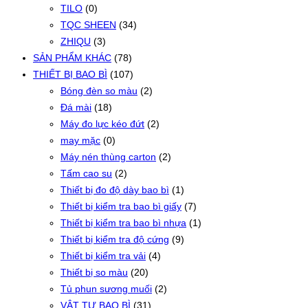
TILO
(0)
TQC SHEEN
(34)
ZHIQU
(3)
SẢN PHẨM KHÁC
(78)
THIẾT BỊ BAO BÌ
(107)
Bóng đèn so màu
(2)
Đá mài
(18)
Máy đo lực kéo đứt
(2)
may mặc
(0)
Máy nén thùng carton
(2)
Tấm cao su
(2)
Thiết bị đo độ dày bao bì
(1)
Thiết bị kiểm tra bao bì giấy
(7)
Thiết bị kiểm tra bao bì nhựa
(1)
Thiết bị kiểm tra độ cứng
(9)
Thiết bị kiểm tra vải
(4)
Thiết bị so màu
(20)
Tủ phun sương muối
(2)
VẬT TƯ BAO BÌ
(31)