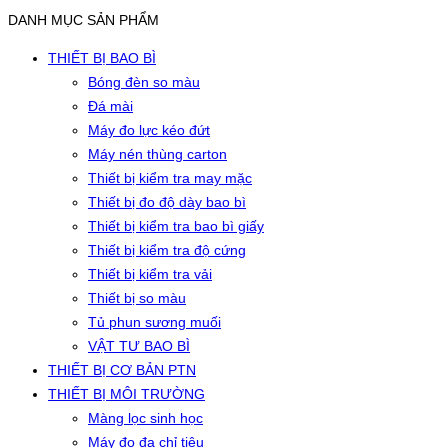
DANH MỤC SẢN PHẨM
THIẾT BỊ BAO BÌ
Bóng đèn so màu
Đá mài
Máy đo lực kéo đứt
Máy nén thùng carton
Thiết bị kiểm tra may mặc
Thiết bị đo độ dày bao bì
Thiết bị kiểm tra bao bì giấy
Thiết bị kiểm tra độ cứng
Thiết bị kiểm tra vải
Thiết bị so màu
Tủ phun sương muối
VẬT TƯ BAO BÌ
THIẾT BỊ CƠ BẢN PTN
THIẾT BỊ MÔI TRƯỜNG
Màng lọc sinh học
Máy đo đa chỉ tiêu