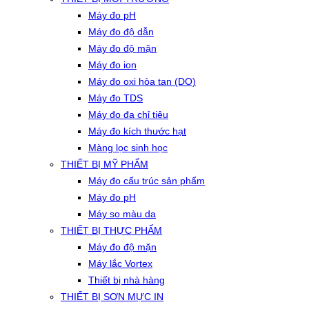
Máy đo pH
Máy đo độ dẫn
Máy đo độ mặn
Máy đo ion
Máy đo oxi hòa tan (DO)
Máy đo TDS
Máy đo đa chỉ tiêu
Máy đo kích thước hạt
Màng lọc sinh học
THIẾT BỊ MỸ PHẨM
Máy đo cấu trúc sản phẩm
Máy đo pH
Máy so màu da
THIẾT BỊ THỰC PHẨM
Máy đo độ mặn
Máy lắc Vortex
Thiết bị nhà hàng
THIẾT BỊ SƠN MỰC IN