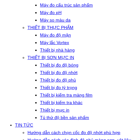
Máy đo cấu trúc sản phẩm
Máy đo pH
Máy so màu da
THIẾT BỊ THỰC PHẨM
Máy đo độ mặn
Máy lắc Vortex
Thiết bị nhà hàng
THIẾT BỊ SƠN MỰC IN
Thiết bị đo độ bóng
Thiết bị đo độ nhớt
Thiết bị đo độ phủ
Thiết bị đo tỷ trọng
Thiết bị kiểm tra màng film
Thiết bị kiểm tra khác
Thiết bị mực in
Tủ thử độ bền sản phẩm
TIN TỨC
Hướng dẫn cách chọn cốc đo độ nhớt phù hợp