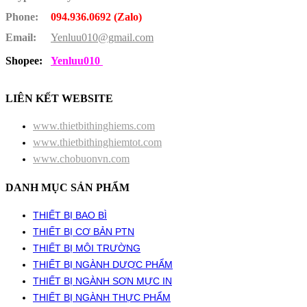
Phone:
094.936.0692 (Zalo)
Email:
Yenluu010@gmail.com
Shopee:
Yenluu010
LIÊN KẾT WEBSITE
www.thietbithinghiems.com
www.thietbithinghiemtot.com
www.chobuonvn.com
DANH MỤC SẢN PHẨM
THIẾT BỊ BAO BÌ
THIẾT BỊ CƠ BẢN PTN
THIẾT BỊ MÔI TRƯỜNG
THIẾT BỊ NGÀNH DƯỢC PHẨM
THIẾT BỊ NGÀNH SƠN MỰC IN
THIẾT BỊ NGÀNH THỰC PHẨM