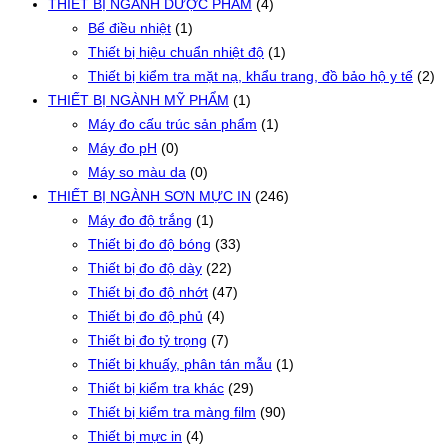
THIẾT BỊ NGÀNH DƯỢC PHẨM
(4)
Bể điều nhiệt
(1)
Thiết bị hiệu chuẩn nhiệt độ
(1)
Thiết bị kiểm tra mặt nạ, khẩu trang, đồ bảo hộ y tế
(2)
THIẾT BỊ NGÀNH MỸ PHẨM
(1)
Máy đo cấu trúc sản phẩm
(1)
Máy đo pH
(0)
Máy so màu da
(0)
THIẾT BỊ NGÀNH SƠN MỰC IN
(246)
Máy đo độ trắng
(1)
Thiết bị đo độ bóng
(33)
Thiết bị đo độ dày
(22)
Thiết bị đo độ nhớt
(47)
Thiết bị đo độ phủ
(4)
Thiết bị đo tỷ trọng
(7)
Thiết bị khuấy, phân tán mẫu
(1)
Thiết bị kiểm tra khác
(29)
Thiết bị kiểm tra màng film
(90)
Thiết bị mực in
(4)