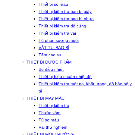
Thiết bị so màu
Thiết bị kiểm tra bao bì giấy
Thiết bị kiểm tra bao bì nhựa
Thiết bị kiểm tra độ cứng
Thiết bị kiểm tra vải
Tủ phun sương muối
VẬT TƯ BAO BÌ
Tấm cao su
THIẾT BỊ DƯỢC PHẨM
Bể điều nhiệt
Thiết bị hiệu chuẩn nhiệt độ
Thiết bị kiểm tra mặt nạ, khẩu trang, đồ bảo hộ y
tế
THIẾT BỊ MAY MẶC
Thiết bị kiểm tra
Thước xám
Tủ so màu
Vải thử nghiệm
THIẾT BỊ MÔI TRƯỜNG