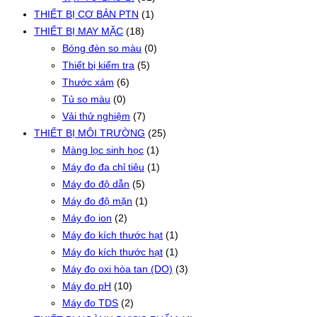
THIẾT BỊ CƠ BẢN PTN
(1)
THIẾT BỊ MAY MẶC
(18)
Bóng đèn so màu
(0)
Thiết bị kiểm tra
(5)
Thước xám
(6)
Tủ so màu
(0)
Vải thử nghiệm
(7)
THIẾT BỊ MÔI TRƯỜNG
(25)
Màng lọc sinh học
(1)
Máy đo đa chỉ tiêu
(1)
Máy đo độ dẫn
(5)
Máy đo độ mặn
(1)
Máy đo ion
(2)
Máy đo kích thước hạt
(1)
Máy đo kích thước hạt
(1)
Máy đo oxi hòa tan (DO)
(3)
Máy đo pH
(10)
Máy đo TDS
(2)