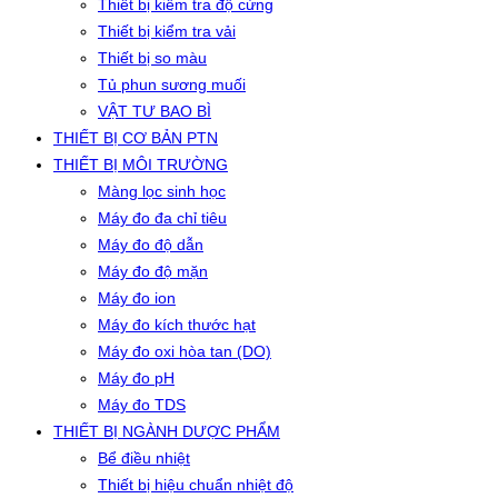
Thiết bị kiểm tra độ cứng
Thiết bị kiểm tra vải
Thiết bị so màu
Tủ phun sương muối
VẬT TƯ BAO BÌ
THIẾT BỊ CƠ BẢN PTN
THIẾT BỊ MÔI TRƯỜNG
Màng lọc sinh học
Máy đo đa chỉ tiêu
Máy đo độ dẫn
Máy đo độ mặn
Máy đo ion
Máy đo kích thước hạt
Máy đo oxi hòa tan (DO)
Máy đo pH
Máy đo TDS
THIẾT BỊ NGÀNH DƯỢC PHẨM
Bể điều nhiệt
Thiết bị hiệu chuẩn nhiệt độ