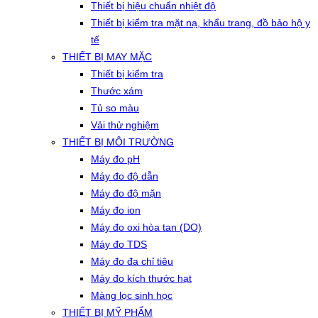
Thiết bị hiệu chuẩn nhiệt độ
Thiết bị kiểm tra mặt nạ, khẩu trang, đồ bảo hộ y
tế
THIẾT BỊ MAY MẶC
Thiết bị kiểm tra
Thước xám
Tủ so màu
Vải thử nghiệm
THIẾT BỊ MÔI TRƯỜNG
Máy đo pH
Máy đo độ dẫn
Máy đo độ mặn
Máy đo ion
Máy đo oxi hòa tan (DO)
Máy đo TDS
Máy đo đa chỉ tiêu
Máy đo kích thước hạt
Màng lọc sinh học
THIẾT BỊ MỸ PHẨM