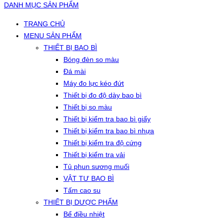
DANH MỤC SẢN PHẨM
TRANG CHỦ
MENU SẢN PHẨM
THIẾT BỊ BAO BÌ
Bóng đèn so màu
Đá mài
Máy đo lực kéo đứt
Thiết bị đo độ dày bao bì
Thiết bị so màu
Thiết bị kiểm tra bao bì giấy
Thiết bị kiểm tra bao bì nhựa
Thiết bị kiểm tra độ cứng
Thiết bị kiểm tra vải
Tủ phun sương muối
VẬT TƯ BAO BÌ
Tấm cao su
THIẾT BỊ DƯỢC PHẨM
Bể điều nhiệt