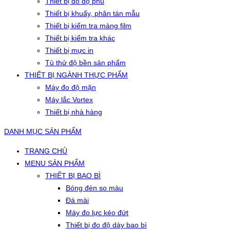
Thiết bị đo độ phủ
Thiết bị khuấy, phân tán mẫu
Thiết bị kiểm tra màng film
Thiết bị kiểm tra khác
Thiết bị mực in
Tủ thử độ bền sản phẩm
THIẾT BỊ NGÀNH THỰC PHẨM
Máy đo độ mặn
Máy lắc Vortex
Thiết bị nhà hàng
DANH MỤC SẢN PHẨM
TRANG CHỦ
MENU SẢN PHẨM
THIẾT BỊ BAO BÌ
Bóng đèn so màu
Đá mài
Máy đo lực kéo đứt
Thiết bị đo độ dày bao bì