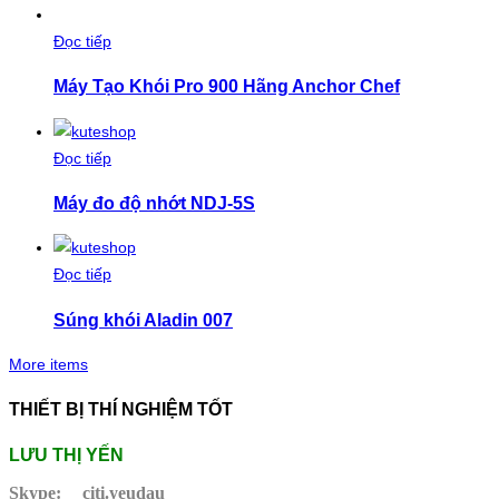
Đọc tiếp
Máy Tạo Khói Pro 900 Hãng Anchor Chef
Đọc tiếp
Máy đo độ nhớt NDJ-5S
Đọc tiếp
Súng khói Aladin 007
More items
THIẾT BỊ THÍ NGHIỆM TỐT
LƯU THỊ YẾN
Skype:
citi.yeudau