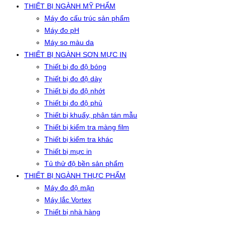
THIẾT BỊ NGÀNH MỸ PHẨM
Máy đo cấu trúc sản phẩm
Máy đo pH
Máy so màu da
THIẾT BỊ NGÀNH SƠN MỰC IN
Thiết bị đo độ bóng
Thiết bị đo độ dày
Thiết bị đo độ nhớt
Thiết bị đo độ phủ
Thiết bị khuấy, phân tán mẫu
Thiết bị kiểm tra màng film
Thiết bị kiểm tra khác
Thiết bị mực in
Tủ thử độ bền sản phẩm
THIẾT BỊ NGÀNH THỰC PHẨM
Máy đo độ mặn
Máy lắc Vortex
Thiết bị nhà hàng