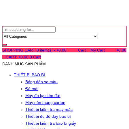
SHOPPING CART
0 item(s) -
₫
0.00
0
0
0
Cart
0
My Cart
0
0
0
₫
0.00
0
CART:
₫
0.00
0
Cart
DANH MỤC SẢN PHẨM
THIẾT BỊ BAO BÌ
Bóng đèn so màu
Đá mài
Máy đo lực kéo đứt
Máy nén thùng carton
Thiết bị kiểm tra may mặc
Thiết bị đo độ dày bao bì
Thiết bị kiểm tra bao bì giấy