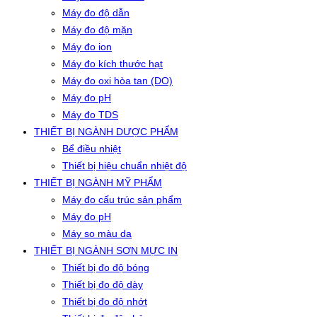
Máy đo độ dẫn
Máy đo độ mặn
Máy đo ion
Máy đo kích thước hạt
Máy đo oxi hòa tan (DO)
Máy đo pH
Máy đo TDS
THIẾT BỊ NGÀNH DƯỢC PHẨM
Bể điều nhiệt
Thiết bị hiệu chuẩn nhiệt độ
THIẾT BỊ NGÀNH MỸ PHẨM
Máy đo cấu trúc sản phẩm
Máy đo pH
Máy so màu da
THIẾT BỊ NGÀNH SƠN MỰC IN
Thiết bị đo độ bóng
Thiết bị đo độ dày
Thiết bị đo độ nhớt