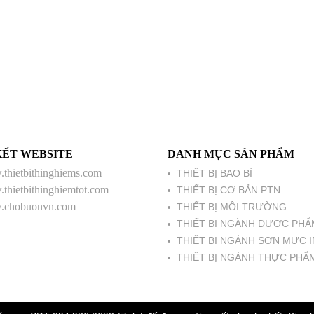
KẾT WEBSITE
DANH MỤC SẢN PHẨM
thietbithinghiems.com
THIẾT BỊ BAO BÌ
thietbithinghiemtot.com
THIẾT BỊ CƠ BẢN PTN
chobuonvn.com
THIẾT BỊ MÔI TRƯỜNG
THIẾT BỊ NGÀNH DƯỢC PHẨ
THIẾT BỊ NGÀNH SƠN MỰC I
THIẾT BỊ NGÀNH THỰC PHẨ