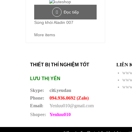
Đọc tiếp
Súng khói Aladin 007
More items
THIẾT BỊ THÍ NGHIỆM TỐT
LIÊN 
www.
LƯU THỊ YẾN
www.
www.
Skype:
citi.yeudau
Phone:
094.936.0692 (Zalo)
Email:
Yenluu010@gmail.com
Shopee:
Yenluu010