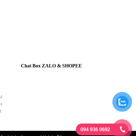
Chat Box ZALO & SHOPEE
M
N
M
094 936 0692