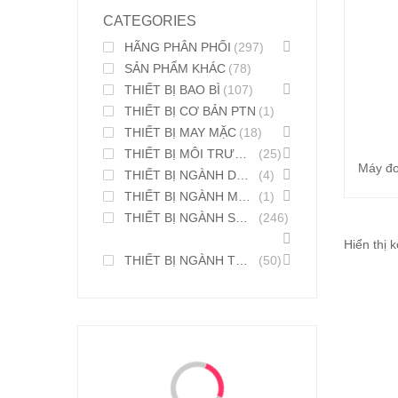
CATEGORIES
HÃNG PHÂN PHỐI
(297)
SẢN PHẨM KHÁC
(78)
THIẾT BỊ BAO BÌ
(107)
THIẾT BỊ CƠ BẢN PTN
(1)
THIẾT BỊ MAY MẶC
(18)
THIẾT BỊ MÔI TRƯỜNG
(25)
Máy đo
THIẾT BỊ NGÀNH DƯỢC PHẨM
(4)
THIẾT BỊ NGÀNH MỸ PHẨM
(1)
THIẾT BỊ NGÀNH SƠN MỰC IN
(246)
Hiển thị 
THIẾT BỊ NGÀNH THỰC PHẨM
(50)