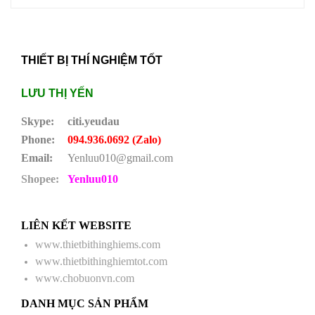
THIẾT BỊ THÍ NGHIỆM TỐT
LƯU THỊ YẾN
Skype:
citi.yeudau
Phone:
094.936.0692 (Zalo)
Email:
Yenluu010@gmail.com
Shopee:
Yenluu010
LIÊN KẾT WEBSITE
www.thietbithinghiems.com
www.thietbithinghiemtot.com
www.chobuonvn.com
DANH MỤC SẢN PHẨM