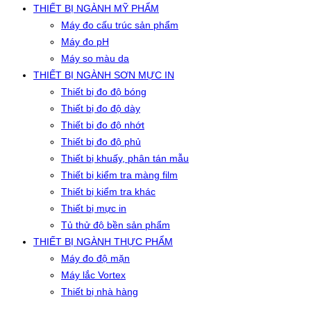
THIẾT BỊ NGÀNH MỸ PHẨM
Máy đo cấu trúc sản phẩm
Máy đo pH
Máy so màu da
THIẾT BỊ NGÀNH SƠN MỰC IN
Thiết bị đo độ bóng
Thiết bị đo độ dày
Thiết bị đo độ nhớt
Thiết bị đo độ phủ
Thiết bị khuấy, phân tán mẫu
Thiết bị kiểm tra màng film
Thiết bị kiểm tra khác
Thiết bị mực in
Tủ thử độ bền sản phẩm
THIẾT BỊ NGÀNH THỰC PHẨM
Máy đo độ mặn
Máy lắc Vortex
Thiết bị nhà hàng