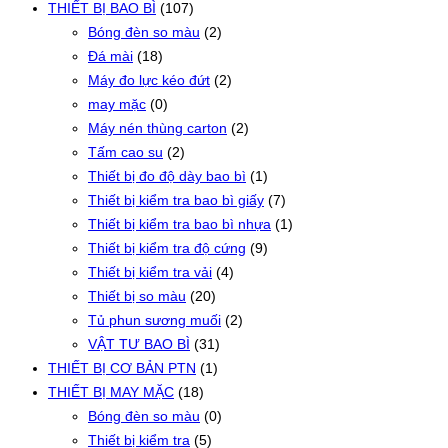
THIẾT BỊ BAO BÌ
(107)
Bóng đèn so màu
(2)
Đá mài
(18)
Máy đo lực kéo đứt
(2)
may mặc
(0)
Máy nén thùng carton
(2)
Tấm cao su
(2)
Thiết bị đo độ dày bao bì
(1)
Thiết bị kiểm tra bao bì giấy
(7)
Thiết bị kiểm tra bao bì nhựa
(1)
Thiết bị kiểm tra độ cứng
(9)
Thiết bị kiểm tra vải
(4)
Thiết bị so màu
(20)
Tủ phun sương muối
(2)
VẬT TƯ BAO BÌ
(31)
THIẾT BỊ CƠ BẢN PTN
(1)
THIẾT BỊ MAY MẶC
(18)
Bóng đèn so màu
(0)
Thiết bị kiểm tra
(5)