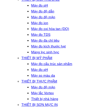
Máy đo pH
Máy đo độ dẫn
Máy đo độ mặn
Máy đo ion
Máy đo oxi hòa tan (DO)
Máy đo TDS
Máy đo đa chỉ tiêu
Máy đo kích thước hạt
Màng lọc sinh học
THIẾT BỊ MỸ PHẨM
Máy đo cấu trúc sản phẩm
Máy đo pH
Máy so màu da
THIẾT BỊ THỰC PHẨM
Máy đo độ mặn
Máy lắc Vortex
Thiết bị nhà hàng
THIẾT BỊ SƠN MỰC IN