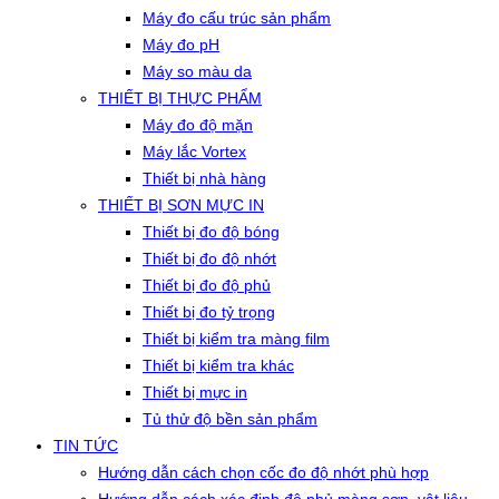
Máy đo cấu trúc sản phẩm
Máy đo pH
Máy so màu da
THIẾT BỊ THỰC PHẨM
Máy đo độ mặn
Máy lắc Vortex
Thiết bị nhà hàng
THIẾT BỊ SƠN MỰC IN
Thiết bị đo độ bóng
Thiết bị đo độ nhớt
Thiết bị đo độ phủ
Thiết bị đo tỷ trọng
Thiết bị kiểm tra màng film
Thiết bị kiểm tra khác
Thiết bị mực in
Tủ thử độ bền sản phẩm
TIN TỨC
Hướng dẫn cách chọn cốc đo độ nhớt phù hợp