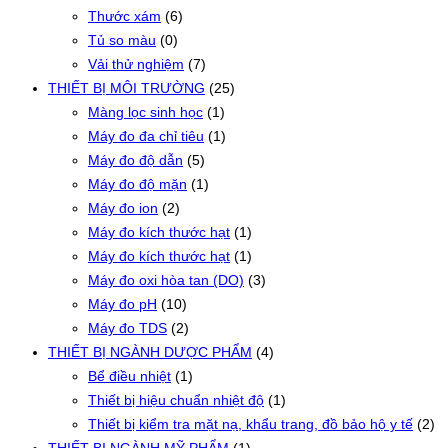
Thước xám
(6)
Tủ so màu
(0)
Vải thử nghiệm
(7)
THIẾT BỊ MÔI TRƯỜNG
(25)
Màng lọc sinh học
(1)
Máy đo đa chỉ tiêu
(1)
Máy đo độ dẫn
(5)
Máy đo độ mặn
(1)
Máy đo ion
(2)
Máy đo kích thước hạt
(1)
Máy đo kích thước hạt
(1)
Máy đo oxi hòa tan (DO)
(3)
Máy đo pH
(10)
Máy đo TDS
(2)
THIẾT BỊ NGÀNH DƯỢC PHẨM
(4)
Bể điều nhiệt
(1)
Thiết bị hiệu chuẩn nhiệt độ
(1)
Thiết bị kiểm tra mặt nạ, khẩu trang, đồ bảo hộ y tế
(2)