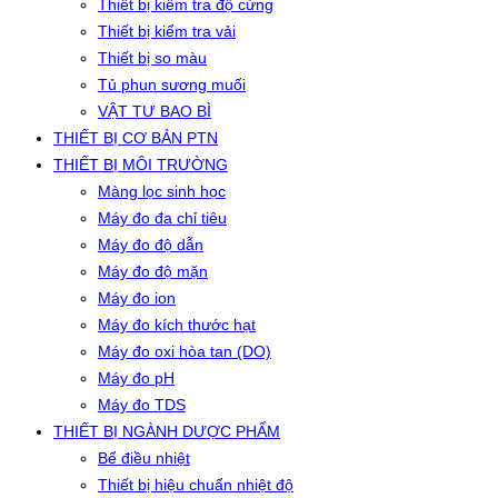
Thiết bị kiểm tra độ cứng
Thiết bị kiểm tra vải
Thiết bị so màu
Tủ phun sương muối
VẬT TƯ BAO BÌ
THIẾT BỊ CƠ BẢN PTN
THIẾT BỊ MÔI TRƯỜNG
Màng lọc sinh học
Máy đo đa chỉ tiêu
Máy đo độ dẫn
Máy đo độ mặn
Máy đo ion
Máy đo kích thước hạt
Máy đo oxi hòa tan (DO)
Máy đo pH
Máy đo TDS
THIẾT BỊ NGÀNH DƯỢC PHẨM
Bể điều nhiệt
Thiết bị hiệu chuẩn nhiệt độ