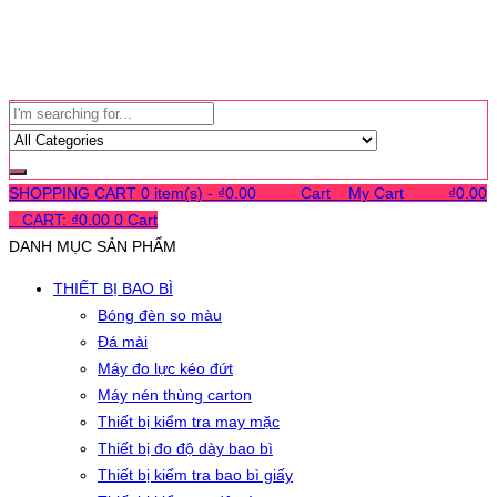
SHOPPING CART
0 item(s) -
₫
0.00
0
0
0
Cart
0
My Cart
0
0
0
₫
0.00
0
CART:
₫
0.00
0
Cart
DANH MỤC SẢN PHẨM
THIẾT BỊ BAO BÌ
Bóng đèn so màu
Đá mài
Máy đo lực kéo đứt
Máy nén thùng carton
Thiết bị kiểm tra may mặc
Thiết bị đo độ dày bao bì
Thiết bị kiểm tra bao bì giấy