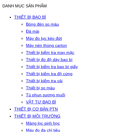
DANH MỤC SẢN PHẨM
THIẾT BỊ BAO BÌ
Bóng đèn so màu
Đá mài
Máy đo lực kéo đứt
Máy nén thùng carton
Thiết bị kiểm tra may mặc
Thiết bị đo độ dày bao bì
Thiết bị kiểm tra bao bì giấy
Thiết bị kiểm tra độ cứng
Thiết bị kiểm tra vải
Thiết bị so màu
Tủ phun sương muối
VẬT TƯ BAO BÌ
THIẾT BỊ CƠ BẢN PTN
THIẾT BỊ MÔI TRƯỜNG
Màng lọc sinh học
Máy đo đa chỉ tiêu