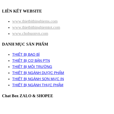
LIÊN KẾT WEBSITE
www.thietbithinghiems.com
www.thietbithinghiemtot.com
www.chobuonvn.com
DANH MỤC SẢN PHẨM
THIẾT BỊ BAO BÌ
THIẾT BỊ CƠ BẢN PTN
THIẾT BỊ MÔI TRƯỜNG
THIẾT BỊ NGÀNH DƯỢC PHẨM
THIẾT BỊ NGÀNH SƠN MỰC IN
THIẾT BỊ NGÀNH THỰC PHẨM
Chat Box ZALO & SHOPEE