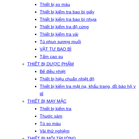
Thiết bị so màu
Thiết bị kiểm tra bao bì giấy
Thiết bị kiểm tra bao bì nhựa
Thiết bị kiểm tra độ cứng
Thiết bị kiểm tra vải
Tủ phun sương muối
VẬT TƯ BAO BÌ
Tấm cao su
THIẾT BỊ DƯỢC PHẨM
Bể điều nhiệt
Thiết bị hiệu chuẩn nhiệt độ
Thiết bị kiểm tra mặt nạ, khẩu trang, đồ bảo hộ y
tế
THIẾT BỊ MAY MẶC
Thiết bị kiểm tra
Thước xám
Tủ so màu
Vải thử nghiệm
THIẾT BỊ MÔI TRƯỜNG