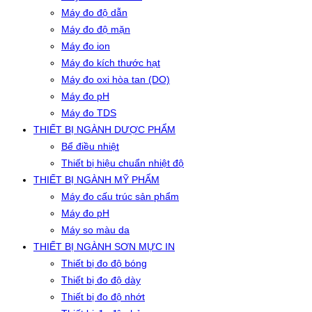
Máy đo độ dẫn
Máy đo độ mặn
Máy đo ion
Máy đo kích thước hạt
Máy đo oxi hòa tan (DO)
Máy đo pH
Máy đo TDS
THIẾT BỊ NGÀNH DƯỢC PHẨM
Bể điều nhiệt
Thiết bị hiệu chuẩn nhiệt độ
THIẾT BỊ NGÀNH MỸ PHẨM
Máy đo cấu trúc sản phẩm
Máy đo pH
Máy so màu da
THIẾT BỊ NGÀNH SƠN MỰC IN
Thiết bị đo độ bóng
Thiết bị đo độ dày
Thiết bị đo độ nhớt