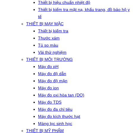
Thiết bị hiệu chuẩn nhiệt độ
Thiết bị kiểm tra mặt nạ, khẩu trang, đồ bảo hộ y
tế
THIẾT BỊ MAY MẶC
Thiết bị kiểm tra
Thước xám
Tủ so màu
Vải thử nghiệm
THIẾT BỊ MÔI TRƯỜNG
Máy đo pH
Máy đo độ dẫn
Máy đo độ mặn
Máy đo ion
Máy đo oxi hòa tan (DO)
Máy đo TDS
Máy đo đa chỉ tiêu
Máy đo kích thước hạt
Màng lọc sinh học
THIẾT BỊ MỸ PHẨM