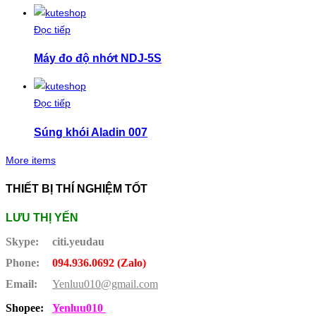
Đọc tiếp
Máy đo độ nhớt NDJ-5S
Đọc tiếp
Súng khói Aladin 007
More items
THIẾT BỊ THÍ NGHIỆM TỐT
LƯU THỊ YẾN
Skype:
citi.yeudau
Phone:
094.936.0692 (Zalo)
Email:
Yenluu010@gmail.com
Shopee:
Yenluu010