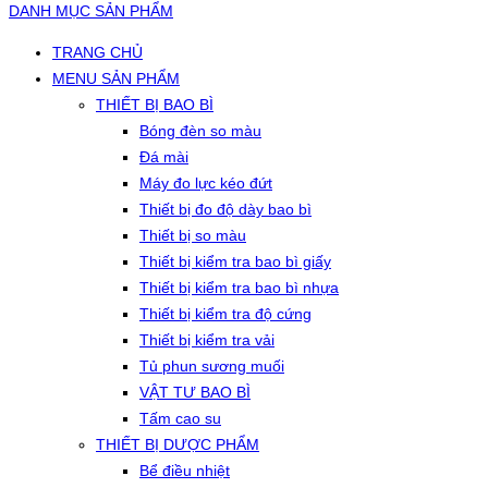
DANH MỤC SẢN PHẨM
TRANG CHỦ
MENU SẢN PHẨM
THIẾT BỊ BAO BÌ
Bóng đèn so màu
Đá mài
Máy đo lực kéo đứt
Thiết bị đo độ dày bao bì
Thiết bị so màu
Thiết bị kiểm tra bao bì giấy
Thiết bị kiểm tra bao bì nhựa
Thiết bị kiểm tra độ cứng
Thiết bị kiểm tra vải
Tủ phun sương muối
VẬT TƯ BAO BÌ
Tấm cao su
THIẾT BỊ DƯỢC PHẨM
Bể điều nhiệt