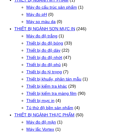
THIẾT BỊ NGÀNH MỸ PHẨM
(1)
Máy đo cấu trúc sản phẩm
(1)
Máy đo pH
(0)
Máy so màu da
(0)
THIẾT BỊ NGÀNH SƠN MỰC IN
(246)
Máy đo độ trắng
(1)
Thiết bị đo độ bóng
(33)
Thiết bị đo độ dày
(22)
Thiết bị đo độ nhớt
(47)
Thiết bị đo độ phủ
(4)
Thiết bị đo tỷ trọng
(7)
Thiết bị khuấy, phân tán mẫu
(1)
Thiết bị kiểm tra khác
(29)
Thiết bị kiểm tra màng film
(90)
Thiết bị mực in
(4)
Tủ thử độ bền sản phẩm
(4)
THIẾT BỊ NGÀNH THỰC PHẨM
(50)
Máy đo độ mặn
(1)
Máy lắc Vortex
(1)