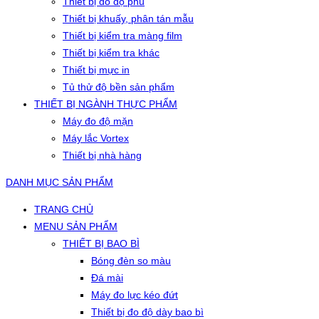
Thiết bị đo độ phủ
Thiết bị khuấy, phân tán mẫu
Thiết bị kiểm tra màng film
Thiết bị kiểm tra khác
Thiết bị mực in
Tủ thử độ bền sản phẩm
THIẾT BỊ NGÀNH THỰC PHẨM
Máy đo độ mặn
Máy lắc Vortex
Thiết bị nhà hàng
DANH MỤC SẢN PHẨM
TRANG CHỦ
MENU SẢN PHẨM
THIẾT BỊ BAO BÌ
Bóng đèn so màu
Đá mài
Máy đo lực kéo đứt
Thiết bị đo độ dày bao bì