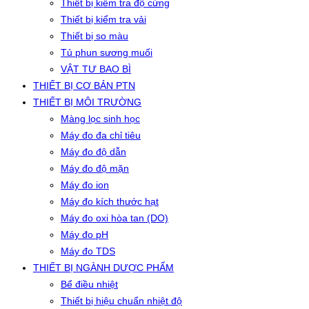
Thiết bị kiểm tra độ cứng
Thiết bị kiểm tra vải
Thiết bị so màu
Tủ phun sương muối
VẬT TƯ BAO BÌ
THIẾT BỊ CƠ BẢN PTN
THIẾT BỊ MÔI TRƯỜNG
Màng lọc sinh học
Máy đo đa chỉ tiêu
Máy đo độ dẫn
Máy đo độ mặn
Máy đo ion
Máy đo kích thước hạt
Máy đo oxi hòa tan (DO)
Máy đo pH
Máy đo TDS
THIẾT BỊ NGÀNH DƯỢC PHẨM
Bể điều nhiệt
Thiết bị hiệu chuẩn nhiệt độ