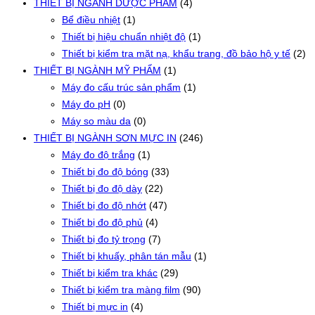
THIẾT BỊ NGÀNH DƯỢC PHẨM
(4)
Bể điều nhiệt
(1)
Thiết bị hiệu chuẩn nhiệt độ
(1)
Thiết bị kiểm tra mặt nạ, khẩu trang, đồ bảo hộ y tế
(2)
THIẾT BỊ NGÀNH MỸ PHẨM
(1)
Máy đo cấu trúc sản phẩm
(1)
Máy đo pH
(0)
Máy so màu da
(0)
THIẾT BỊ NGÀNH SƠN MỰC IN
(246)
Máy đo độ trắng
(1)
Thiết bị đo độ bóng
(33)
Thiết bị đo độ dày
(22)
Thiết bị đo độ nhớt
(47)
Thiết bị đo độ phủ
(4)
Thiết bị đo tỷ trọng
(7)
Thiết bị khuấy, phân tán mẫu
(1)
Thiết bị kiểm tra khác
(29)
Thiết bị kiểm tra màng film
(90)
Thiết bị mực in
(4)