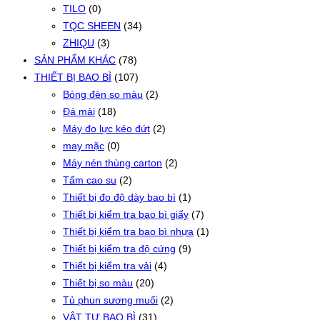
TILO
(0)
TQC SHEEN
(34)
ZHIQU
(3)
SẢN PHẨM KHÁC
(78)
THIẾT BỊ BAO BÌ
(107)
Bóng đèn so màu
(2)
Đá mài
(18)
Máy đo lực kéo đứt
(2)
may mặc
(0)
Máy nén thùng carton
(2)
Tấm cao su
(2)
Thiết bị đo độ dày bao bì
(1)
Thiết bị kiểm tra bao bì giấy
(7)
Thiết bị kiểm tra bao bì nhựa
(1)
Thiết bị kiểm tra độ cứng
(9)
Thiết bị kiểm tra vải
(4)
Thiết bị so màu
(20)
Tủ phun sương muối
(2)
VẬT TƯ BAO BÌ
(31)