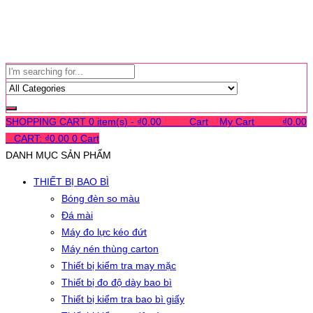
SHOPPING CART
0 item(s) -
₫
0.00
0
0
0
Cart
0
My Cart
0
0
0
₫
0.00
0
CART:
₫
0.00
0
Cart
DANH MỤC SẢN PHẨM
THIẾT BỊ BAO BÌ
Bóng đèn so màu
Đá mài
Máy đo lực kéo đứt
Máy nén thùng carton
Thiết bị kiểm tra may mặc
Thiết bị đo độ dày bao bì
Thiết bị kiểm tra bao bì giấy