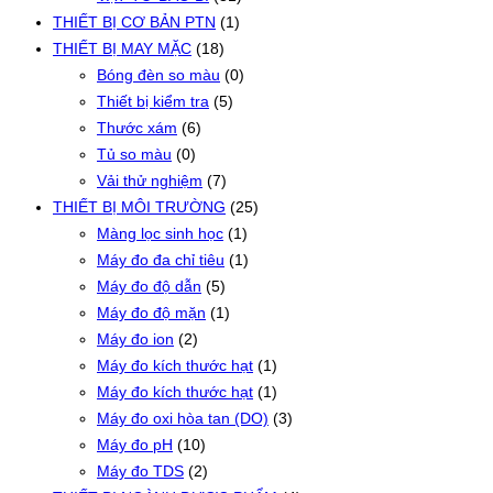
THIẾT BỊ CƠ BẢN PTN
(1)
THIẾT BỊ MAY MẶC
(18)
Bóng đèn so màu
(0)
Thiết bị kiểm tra
(5)
Thước xám
(6)
Tủ so màu
(0)
Vải thử nghiệm
(7)
THIẾT BỊ MÔI TRƯỜNG
(25)
Màng lọc sinh học
(1)
Máy đo đa chỉ tiêu
(1)
Máy đo độ dẫn
(5)
Máy đo độ mặn
(1)
Máy đo ion
(2)
Máy đo kích thước hạt
(1)
Máy đo kích thước hạt
(1)
Máy đo oxi hòa tan (DO)
(3)
Máy đo pH
(10)
Máy đo TDS
(2)