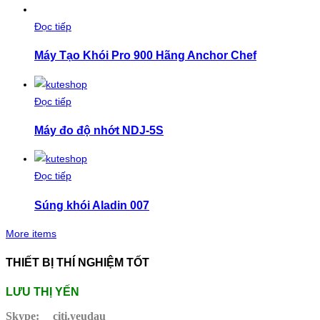
Đọc tiếp
Máy Tạo Khói Pro 900 Hãng Anchor Chef
Đọc tiếp
Máy đo độ nhớt NDJ-5S
Đọc tiếp
Súng khói Aladin 007
More items
THIẾT BỊ THÍ NGHIỆM TỐT
LƯU THỊ YẾN
Skype:
citi.yeudau