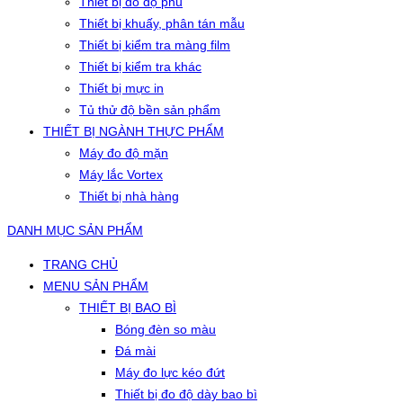
Thiết bị đo độ phủ
Thiết bị khuấy, phân tán mẫu
Thiết bị kiểm tra màng film
Thiết bị kiểm tra khác
Thiết bị mực in
Tủ thử độ bền sản phẩm
THIẾT BỊ NGÀNH THỰC PHẨM
Máy đo độ mặn
Máy lắc Vortex
Thiết bị nhà hàng
DANH MỤC SẢN PHẨM
TRANG CHỦ
MENU SẢN PHẨM
THIẾT BỊ BAO BÌ
Bóng đèn so màu
Đá mài
Máy đo lực kéo đứt
Thiết bị đo độ dày bao bì