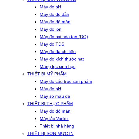
Máy đo pH
Máy đo độ dẫn
Máy đo độ mặn
Máy đo ion
Máy đo oxi hòa tan (DO)
Máy đo TDS
Máy đo đa chỉ tiêu
Máy đo kích thước hạt
Màng lọc sinh học
THIẾT BỊ MỸ PHẨM
Máy đo cấu trúc sản phẩm
Máy đo pH
Máy so màu da
THIẾT BỊ THỰC PHẨM
Máy đo độ mặn
Máy lắc Vortex
Thiết bị nhà hàng
THIẾT BỊ SƠN MỰC IN