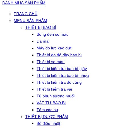
DANH MỤC SẢN PHẨM
TRANG CHỦ
MENU SẢN PHẨM
THIẾT BỊ BAO BÌ
Bóng đèn so màu
Đá mài
Máy đo lực kéo đứt
Thiết bị đo độ dày bao bì
Thiết bị so màu
Thiết bị kiểm tra bao bì giấy
Thiết bị kiểm tra bao bì nhựa
Thiết bị kiểm tra độ cứng
Thiết bị kiểm tra vải
Tủ phun sương muối
VẬT TƯ BAO BÌ
Tấm cao su
THIẾT BỊ DƯỢC PHẨM
Bể điều nhiệt