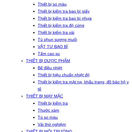
Thiết bị so màu
Thiết bị kiểm tra bao bì giấy
Thiết bị kiểm tra bao bì nhựa
Thiết bị kiểm tra độ cứng
Thiết bị kiểm tra vải
Tủ phun sương muối
VẬT TƯ BAO BÌ
Tấm cao su
THIẾT BỊ DƯỢC PHẨM
Bể điều nhiệt
Thiết bị hiệu chuẩn nhiệt độ
Thiết bị kiểm tra mặt nạ, khẩu trang, đồ bảo hộ y
tế
THIẾT BỊ MAY MẶC
Thiết bị kiểm tra
Thước xám
Tủ so màu
Vải thử nghiệm
THIẾT BỊ MÔI TRƯỜNG