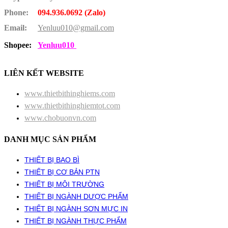
Phone:
094.936.0692 (Zalo)
Email:
Yenluu010@gmail.com
Shopee:
Yenluu010
LIÊN KẾT WEBSITE
www.thietbithinghiems.com
www.thietbithinghiemtot.com
www.chobuonvn.com
DANH MỤC SẢN PHẨM
THIẾT BỊ BAO BÌ
THIẾT BỊ CƠ BẢN PTN
THIẾT BỊ MÔI TRƯỜNG
THIẾT BỊ NGÀNH DƯỢC PHẨM
THIẾT BỊ NGÀNH SƠN MỰC IN
THIẾT BỊ NGÀNH THỰC PHẨM