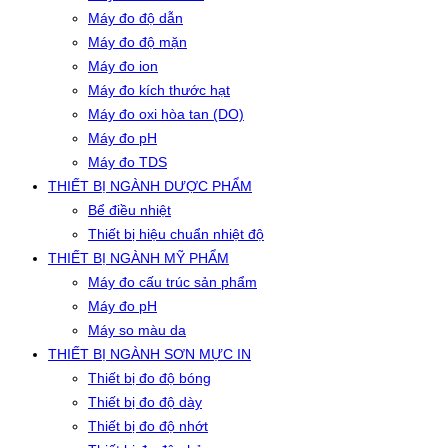
Máy đo độ dẫn
Máy đo độ mặn
Máy đo ion
Máy đo kích thước hạt
Máy đo oxi hòa tan (DO)
Máy đo pH
Máy đo TDS
THIẾT BỊ NGÀNH DƯỢC PHẨM
Bể điều nhiệt
Thiết bị hiệu chuẩn nhiệt độ
THIẾT BỊ NGÀNH MỸ PHẨM
Máy đo cấu trúc sản phẩm
Máy đo pH
Máy so màu da
THIẾT BỊ NGÀNH SƠN MỰC IN
Thiết bị đo độ bóng
Thiết bị đo độ dày
Thiết bị đo độ nhớt