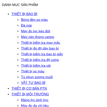
DANH MỤC SẢN PHẨM
THIẾT BỊ BAO BÌ
Bóng đèn so màu
Đá mài
Máy đo lực kéo đứt
Máy nén thùng carton
Thiết bị kiểm tra may mặc
Thiết bị đo độ dày bao bì
Thiết bị kiểm tra bao bì giấy
Thiết bị kiểm tra độ cứng
Thiết bị kiểm tra vải
Thiết bị so màu
Tủ phun sương muối
VẬT TƯ BAO BÌ
THIẾT BỊ CƠ BẢN PTN
THIẾT BỊ MÔI TRƯỜNG
Màng lọc sinh học
Máy đo đa chỉ tiêu