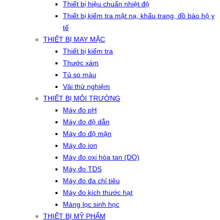
Thiết bị hiệu chuẩn nhiệt độ
Thiết bị kiểm tra mặt nạ, khẩu trang, đồ bảo hộ y
tế
THIẾT BỊ MAY MẶC
Thiết bị kiểm tra
Thước xám
Tủ so màu
Vải thử nghiệm
THIẾT BỊ MÔI TRƯỜNG
Máy đo pH
Máy đo độ dẫn
Máy đo độ mặn
Máy đo ion
Máy đo oxi hòa tan (DO)
Máy đo TDS
Máy đo đa chỉ tiêu
Máy đo kích thước hạt
Màng lọc sinh học
THIẾT BỊ MỸ PHẨM