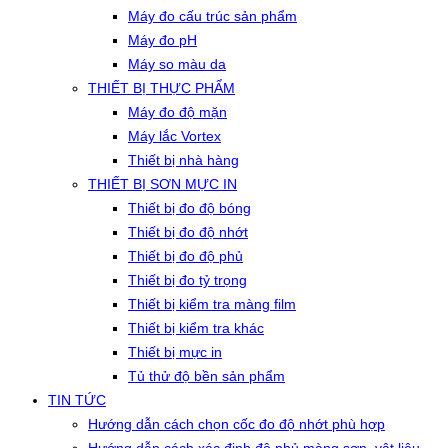
Máy đo cấu trúc sản phẩm
Máy đo pH
Máy so màu da
THIẾT BỊ THỰC PHẨM
Máy đo độ mặn
Máy lắc Vortex
Thiết bị nhà hàng
THIẾT BỊ SƠN MỰC IN
Thiết bị đo độ bóng
Thiết bị đo độ nhớt
Thiết bị đo độ phủ
Thiết bị đo tỷ trọng
Thiết bị kiểm tra màng film
Thiết bị kiểm tra khác
Thiết bị mực in
Tủ thử độ bền sản phẩm
TIN TỨC
Hướng dẫn cách chọn cốc đo độ nhớt phù hợp