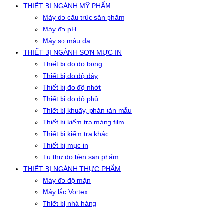
THIẾT BỊ NGÀNH MỸ PHẨM
Máy đo cấu trúc sản phẩm
Máy đo pH
Máy so màu da
THIẾT BỊ NGÀNH SƠN MỰC IN
Thiết bị đo độ bóng
Thiết bị đo độ dày
Thiết bị đo độ nhớt
Thiết bị đo độ phủ
Thiết bị khuấy, phân tán mẫu
Thiết bị kiểm tra màng film
Thiết bị kiểm tra khác
Thiết bị mực in
Tủ thử độ bền sản phẩm
THIẾT BỊ NGÀNH THỰC PHẨM
Máy đo độ mặn
Máy lắc Vortex
Thiết bị nhà hàng