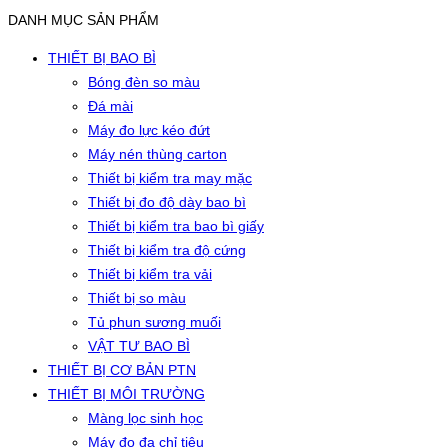
DANH MỤC SẢN PHẨM
THIẾT BỊ BAO BÌ
Bóng đèn so màu
Đá mài
Máy đo lực kéo đứt
Máy nén thùng carton
Thiết bị kiểm tra may mặc
Thiết bị đo độ dày bao bì
Thiết bị kiểm tra bao bì giấy
Thiết bị kiểm tra độ cứng
Thiết bị kiểm tra vải
Thiết bị so màu
Tủ phun sương muối
VẬT TƯ BAO BÌ
THIẾT BỊ CƠ BẢN PTN
THIẾT BỊ MÔI TRƯỜNG
Màng lọc sinh học
Máy đo đa chỉ tiêu