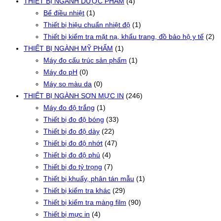
THIẾT BỊ NGÀNH DƯỢC PHẨM
(4)
Bể điều nhiệt
(1)
Thiết bị hiệu chuẩn nhiệt độ
(1)
Thiết bị kiểm tra mặt nạ, khẩu trang, đồ bảo hộ y tế
(2)
THIẾT BỊ NGÀNH MỸ PHẨM
(1)
Máy đo cấu trúc sản phẩm
(1)
Máy đo pH
(0)
Máy so màu da
(0)
THIẾT BỊ NGÀNH SƠN MỰC IN
(246)
Máy đo độ trắng
(1)
Thiết bị đo độ bóng
(33)
Thiết bị đo độ dày
(22)
Thiết bị đo độ nhớt
(47)
Thiết bị đo độ phủ
(4)
Thiết bị đo tỷ trọng
(7)
Thiết bị khuấy, phân tán mẫu
(1)
Thiết bị kiểm tra khác
(29)
Thiết bị kiểm tra màng film
(90)
Thiết bị mực in
(4)