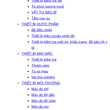
Thiết bị kiểm tra vải
Tủ phun sương muối
VẬT TƯ BAO BÌ
Tấm cao su
THIẾT BỊ DƯỢC PHẨM
Bể điều nhiệt
Thiết bị hiệu chuẩn nhiệt độ
Thiết bị kiểm tra mặt nạ, khẩu trang, đồ bảo hộ y
tế
THIẾT BỊ MAY MẶC
Thiết bị kiểm tra
Thước xám
Tủ so màu
Vải thử nghiệm
THIẾT BỊ MÔI TRƯỜNG
Máy đo pH
Máy đo độ dẫn
Máy đo độ mặn
Máy đo ion