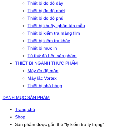
Thiết bị đo độ dày
Thiết bị đo độ nhớt
Thiết bị đo độ phủ
Thiết bị khuấy, phân tán mẫu
Thiết bị kiểm tra màng film
Thiết bị kiểm tra khác
Thiết bị mực in
Tủ thử độ bền sản phẩm
THIẾT BỊ NGÀNH THỰC PHẨM
Máy đo độ mặn
Máy lắc Vortex
Thiết bị nhà hàng
DANH MỤC SẢN PHẨM
Trang chủ
Shop
Sản phẩm được gắn thẻ “ly kiểm tra tỷ trọng”