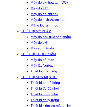
Máy đo oxi hòa tan (DO)
Máy đo TDS
Máy đo đa chỉ tiêu
Máy đo kích thước hạt
Màng lọc sinh học
THIẾT BỊ MỸ PHẨM
Máy đo cấu trúc sản phẩm
Máy đo pH
Máy so màu da
THIẾT BỊ THỰC PHẨM
Máy đo độ mặn
Máy lắc Vortex
Thiết bị nhà hàng
THIẾT BỊ SƠN MỰC IN
Thiết bị đo độ bóng
Thiết bị đo độ nhớt
Thiết bị đo độ phủ
Thiết bị đo tỷ trọng
Thiết bị kiểm tra màng film