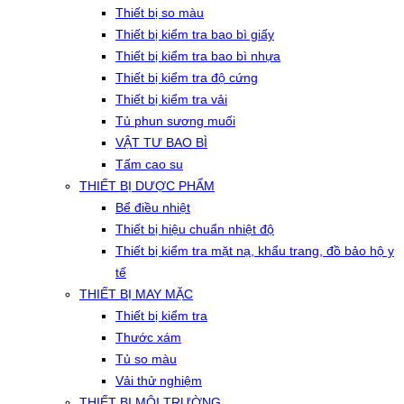
Thiết bị so màu
Thiết bị kiểm tra bao bì giấy
Thiết bị kiểm tra bao bì nhựa
Thiết bị kiểm tra độ cứng
Thiết bị kiểm tra vải
Tủ phun sương muối
VẬT TƯ BAO BÌ
Tấm cao su
THIẾT BỊ DƯỢC PHẨM
Bể điều nhiệt
Thiết bị hiệu chuẩn nhiệt độ
Thiết bị kiểm tra mặt nạ, khẩu trang, đồ bảo hộ y
tế
THIẾT BỊ MAY MẶC
Thiết bị kiểm tra
Thước xám
Tủ so màu
Vải thử nghiệm
THIẾT BỊ MÔI TRƯỜNG