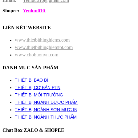
Email:
Yenluu010@gmail.com
Shopee:
Yenluu010
LIÊN KẾT WEBSITE
www.thietbithinghiems.com
www.thietbithinghiemtot.com
www.chobuonvn.com
DANH MỤC SẢN PHẨM
THIẾT BỊ BAO BÌ
THIẾT BỊ CƠ BẢN PTN
THIẾT BỊ MÔI TRƯỜNG
THIẾT BỊ NGÀNH DƯỢC PHẨM
THIẾT BỊ NGÀNH SƠN MỰC IN
THIẾT BỊ NGÀNH THỰC PHẨM
Chat Box ZALO & SHOPEE