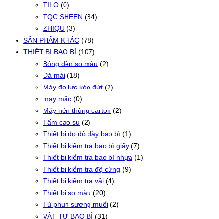
TILO
(0)
TQC SHEEN
(34)
ZHIQU
(3)
SẢN PHẨM KHÁC
(78)
THIẾT BỊ BAO BÌ
(107)
Bóng đèn so màu
(2)
Đá mài
(18)
Máy đo lực kéo đứt
(2)
may mặc
(0)
Máy nén thùng carton
(2)
Tấm cao su
(2)
Thiết bị đo độ dày bao bì
(1)
Thiết bị kiểm tra bao bì giấy
(7)
Thiết bị kiểm tra bao bì nhựa
(1)
Thiết bị kiểm tra độ cứng
(9)
Thiết bị kiểm tra vải
(4)
Thiết bị so màu
(20)
Tủ phun sương muối
(2)
VẬT TƯ BAO BÌ
(31)