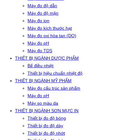
Máy đo độ dẫn
Máy đo độ mặn
Máy đo ion
Máy đo kích thước hạt
Máy đo oxi hòa tan (DO)
Máy đo pH
Máy đo TDS
THIẾT BỊ NGÀNH DƯỢC PHẨM
Bể điều nhiệt
Thiết bị hiệu chuẩn nhiệt độ
THIẾT BỊ NGÀNH MỸ PHẨM
Máy đo cấu trúc sản phẩm
Máy đo pH
Máy so màu da
THIẾT BỊ NGÀNH SƠN MỰC IN
Thiết bị đo độ bóng
Thiết bị đo độ dày
Thiết bị đo độ nhớt