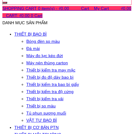
SHOPPING CART
0 item(s) -
₫
0.00
0
0
0
Cart
0
My Cart
0
0
0
₫
0.00
0
CART:
₫
0.00
0
Cart
DANH MỤC SẢN PHẨM
THIẾT BỊ BAO BÌ
Bóng đèn so màu
Đá mài
Máy đo lực kéo đứt
Máy nén thùng carton
Thiết bị kiểm tra may mặc
Thiết bị đo độ dày bao bì
Thiết bị kiểm tra bao bì giấy
Thiết bị kiểm tra độ cứng
Thiết bị kiểm tra vải
Thiết bị so màu
Tủ phun sương muối
VẬT TƯ BAO BÌ
THIẾT BỊ CƠ BẢN PTN