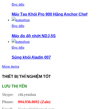
Đọc tiếp
Máy Tạo Khói Pro 900 Hãng Anchor Chef
Đọc tiếp
Máy đo độ nhớt NDJ-5S
Đọc tiếp
Súng khói Aladin 007
More items
THIẾT BỊ THÍ NGHIỆM TỐT
LƯU THỊ YẾN
Skype:
citi.yeudau
Phone:
094.936.0692 (Zalo)