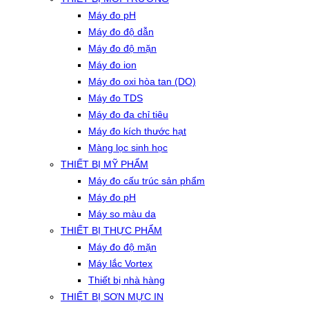
Máy đo pH
Máy đo độ dẫn
Máy đo độ mặn
Máy đo ion
Máy đo oxi hòa tan (DO)
Máy đo TDS
Máy đo đa chỉ tiêu
Máy đo kích thước hạt
Màng lọc sinh học
THIẾT BỊ MỸ PHẨM
Máy đo cấu trúc sản phẩm
Máy đo pH
Máy so màu da
THIẾT BỊ THỰC PHẨM
Máy đo độ mặn
Máy lắc Vortex
Thiết bị nhà hàng
THIẾT BỊ SƠN MỰC IN