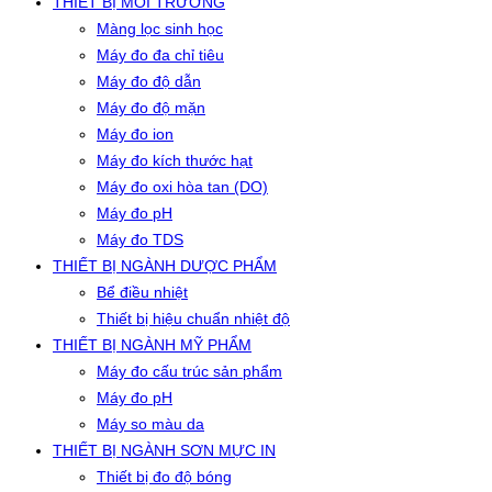
THIẾT BỊ MÔI TRƯỜNG
Màng lọc sinh học
Máy đo đa chỉ tiêu
Máy đo độ dẫn
Máy đo độ mặn
Máy đo ion
Máy đo kích thước hạt
Máy đo oxi hòa tan (DO)
Máy đo pH
Máy đo TDS
THIẾT BỊ NGÀNH DƯỢC PHẨM
Bể điều nhiệt
Thiết bị hiệu chuẩn nhiệt độ
THIẾT BỊ NGÀNH MỸ PHẨM
Máy đo cấu trúc sản phẩm
Máy đo pH
Máy so màu da
THIẾT BỊ NGÀNH SƠN MỰC IN
Thiết bị đo độ bóng