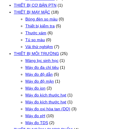
THIẾT BỊ CƠ BẢN PTN
(1)
THIẾT BỊ MAY MẶC
(18)
Bóng đèn so màu
(0)
Thiết bị kiểm tra
(5)
Thước xám
(6)
Tủ so màu
(0)
Vải thử nghiệm
(7)
THIẾT BỊ MÔI TRƯỜNG
(25)
Màng lọc sinh học
(1)
Máy đo đa chỉ tiêu
(1)
Máy đo độ dẫn
(5)
Máy đo độ mặn
(1)
Máy đo ion
(2)
Máy đo kích thước hạt
(1)
Máy đo kích thước hạt
(1)
Máy đo oxi hòa tan (DO)
(3)
Máy đo pH
(10)
Máy đo TDS
(2)