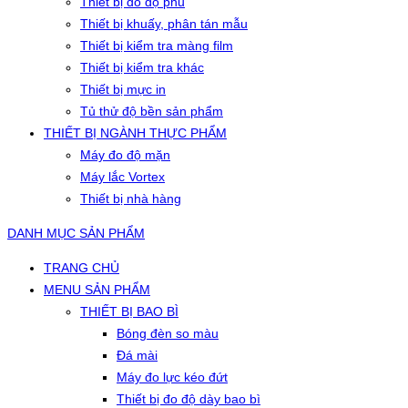
Thiết bị đo độ phủ
Thiết bị khuấy, phân tán mẫu
Thiết bị kiểm tra màng film
Thiết bị kiểm tra khác
Thiết bị mực in
Tủ thử độ bền sản phẩm
THIẾT BỊ NGÀNH THỰC PHẨM
Máy đo độ mặn
Máy lắc Vortex
Thiết bị nhà hàng
DANH MỤC SẢN PHẨM
TRANG CHỦ
MENU SẢN PHẨM
THIẾT BỊ BAO BÌ
Bóng đèn so màu
Đá mài
Máy đo lực kéo đứt
Thiết bị đo độ dày bao bì