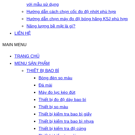
với mẫu sử dụng
Hướng dẫn cách chọn cốc đo độ nhớt phù hợp
Hướng dẫn chọn máy đo độ bóng hãng KSJ phù hợp
Năng lượng bề mặt là gì?
LIÊN HỆ
MAIN MENU
TRANG CHỦ
MENU SẢN PHẨM
THIẾT BỊ BAO BÌ
Bóng đèn so màu
Đá mài
Máy đo lực kéo đứt
Thiết bị đo độ dày bao bì
Thiết bị so màu
Thiết bị kiểm tra bao bì giấy
Thiết bị kiểm tra bao bì nhựa
Thiết bị kiểm tra độ cứng