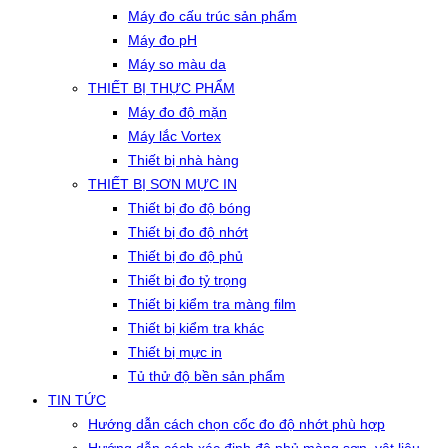
Máy đo cấu trúc sản phẩm
Máy đo pH
Máy so màu da
THIẾT BỊ THỰC PHẨM
Máy đo độ mặn
Máy lắc Vortex
Thiết bị nhà hàng
THIẾT BỊ SƠN MỰC IN
Thiết bị đo độ bóng
Thiết bị đo độ nhớt
Thiết bị đo độ phủ
Thiết bị đo tỷ trọng
Thiết bị kiểm tra màng film
Thiết bị kiểm tra khác
Thiết bị mực in
Tủ thử độ bền sản phẩm
TIN TỨC
Hướng dẫn cách chọn cốc đo độ nhớt phù hợp