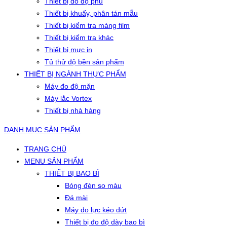
Thiết bị đo độ phủ
Thiết bị khuấy, phân tán mẫu
Thiết bị kiểm tra màng film
Thiết bị kiểm tra khác
Thiết bị mực in
Tủ thử độ bền sản phẩm
THIẾT BỊ NGÀNH THỰC PHẨM
Máy đo độ mặn
Máy lắc Vortex
Thiết bị nhà hàng
DANH MỤC SẢN PHẨM
TRANG CHỦ
MENU SẢN PHẨM
THIẾT BỊ BAO BÌ
Bóng đèn so màu
Đá mài
Máy đo lực kéo đứt
Thiết bị đo độ dày bao bì