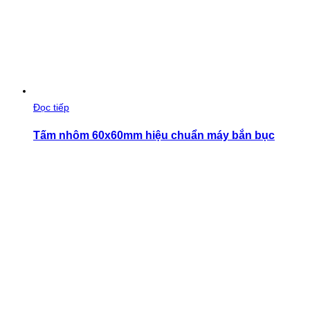
Đọc tiếp
Tấm nhôm 60x60mm hiệu chuẩn máy bắn bục