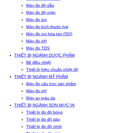
Máy đo độ dẫn
Máy đo độ mặn
Máy đo ion
Máy đo kích thước hạt
Máy đo oxi hòa tan (DO)
Máy đo pH
Máy đo TDS
THIẾT BỊ NGÀNH DƯỢC PHẨM
Bể điều nhiệt
Thiết bị hiệu chuẩn nhiệt độ
THIẾT BỊ NGÀNH MỸ PHẨM
Máy đo cấu trúc sản phẩm
Máy đo pH
Máy so màu da
THIẾT BỊ NGÀNH SƠN MỰC IN
Thiết bị đo độ bóng
Thiết bị đo độ dày
Thiết bị đo độ nhớt