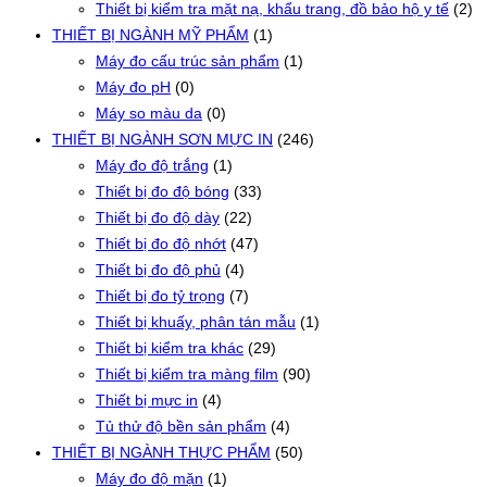
Thiết bị kiểm tra mặt nạ, khẩu trang, đồ bảo hộ y tế
(2)
THIẾT BỊ NGÀNH MỸ PHẨM
(1)
Máy đo cấu trúc sản phẩm
(1)
Máy đo pH
(0)
Máy so màu da
(0)
THIẾT BỊ NGÀNH SƠN MỰC IN
(246)
Máy đo độ trắng
(1)
Thiết bị đo độ bóng
(33)
Thiết bị đo độ dày
(22)
Thiết bị đo độ nhớt
(47)
Thiết bị đo độ phủ
(4)
Thiết bị đo tỷ trọng
(7)
Thiết bị khuấy, phân tán mẫu
(1)
Thiết bị kiểm tra khác
(29)
Thiết bị kiểm tra màng film
(90)
Thiết bị mực in
(4)
Tủ thử độ bền sản phẩm
(4)
THIẾT BỊ NGÀNH THỰC PHẨM
(50)
Máy đo độ mặn
(1)