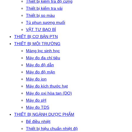
Thiết bị kiểm tra độ cứng
Thiết bị kiểm tra vải
Thiết bị so màu
Tủ phun sương muối
VẬT TƯ BAO BÌ
THIẾT BỊ CƠ BẢN PTN
THIẾT BỊ MÔI TRƯỜNG
Màng lọc sinh học
Máy đo đa chỉ tiêu
Máy đo độ dẫn
Máy đo độ mặn
Máy đo ion
Máy đo kích thước hạt
Máy đo oxi hòa tan (DO)
Máy đo pH
Máy đo TDS
THIẾT BỊ NGÀNH DƯỢC PHẨM
Bể điều nhiệt
Thiết bị hiệu chuẩn nhiệt độ