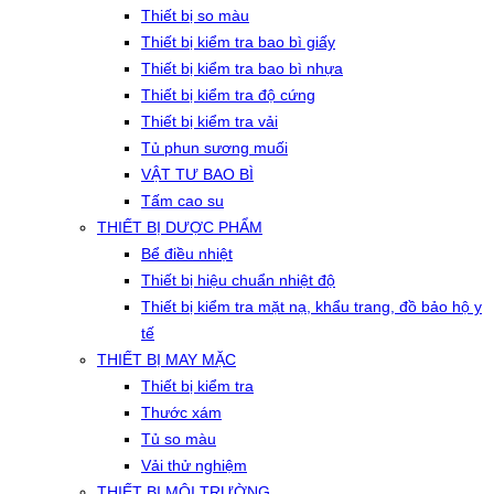
Thiết bị so màu
Thiết bị kiểm tra bao bì giấy
Thiết bị kiểm tra bao bì nhựa
Thiết bị kiểm tra độ cứng
Thiết bị kiểm tra vải
Tủ phun sương muối
VẬT TƯ BAO BÌ
Tấm cao su
THIẾT BỊ DƯỢC PHẨM
Bể điều nhiệt
Thiết bị hiệu chuẩn nhiệt độ
Thiết bị kiểm tra mặt nạ, khẩu trang, đồ bảo hộ y
tế
THIẾT BỊ MAY MẶC
Thiết bị kiểm tra
Thước xám
Tủ so màu
Vải thử nghiệm
THIẾT BỊ MÔI TRƯỜNG