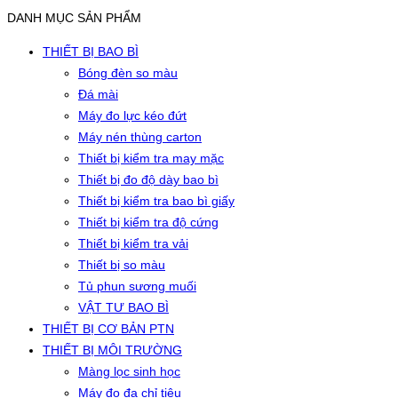
DANH MỤC SẢN PHẨM
THIẾT BỊ BAO BÌ
Bóng đèn so màu
Đá mài
Máy đo lực kéo đứt
Máy nén thùng carton
Thiết bị kiểm tra may mặc
Thiết bị đo độ dày bao bì
Thiết bị kiểm tra bao bì giấy
Thiết bị kiểm tra độ cứng
Thiết bị kiểm tra vải
Thiết bị so màu
Tủ phun sương muối
VẬT TƯ BAO BÌ
THIẾT BỊ CƠ BẢN PTN
THIẾT BỊ MÔI TRƯỜNG
Màng lọc sinh học
Máy đo đa chỉ tiêu