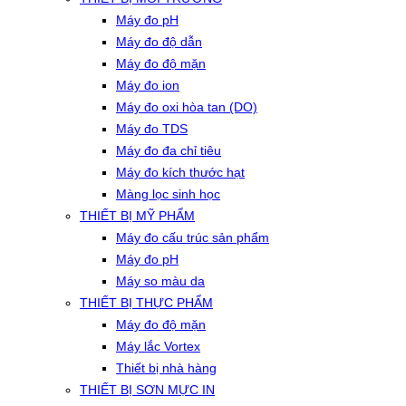
Máy đo pH
Máy đo độ dẫn
Máy đo độ mặn
Máy đo ion
Máy đo oxi hòa tan (DO)
Máy đo TDS
Máy đo đa chỉ tiêu
Máy đo kích thước hạt
Màng lọc sinh học
THIẾT BỊ MỸ PHẨM
Máy đo cấu trúc sản phẩm
Máy đo pH
Máy so màu da
THIẾT BỊ THỰC PHẨM
Máy đo độ mặn
Máy lắc Vortex
Thiết bị nhà hàng
THIẾT BỊ SƠN MỰC IN