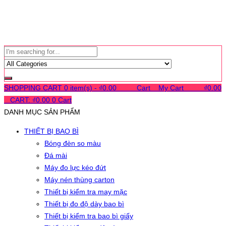
SHOPPING CART
0 item(s) -
₫
0.00
0
0
0
Cart
0
My Cart
0
0
0
₫
0.00
0
CART:
₫
0.00
0
Cart
DANH MỤC SẢN PHẨM
THIẾT BỊ BAO BÌ
Bóng đèn so màu
Đá mài
Máy đo lực kéo đứt
Máy nén thùng carton
Thiết bị kiểm tra may mặc
Thiết bị đo độ dày bao bì
Thiết bị kiểm tra bao bì giấy