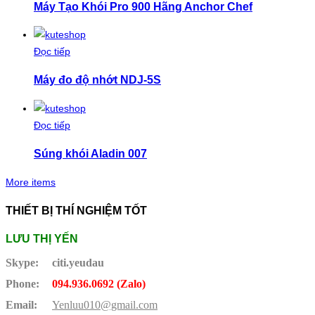
Máy Tạo Khói Pro 900 Hãng Anchor Chef
Đọc tiếp
Máy đo độ nhớt NDJ-5S
Đọc tiếp
Súng khói Aladin 007
More items
THIẾT BỊ THÍ NGHIỆM TỐT
LƯU THỊ YẾN
Skype:
citi.yeudau
Phone:
094.936.0692 (Zalo)
Email:
Yenluu010@gmail.com