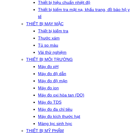
Thiết bị hiệu chuẩn nhiệt độ
Thiết bị kiểm tra mặt nạ, khẩu trang, đồ bảo hộ y
tế
THIẾT BỊ MAY MẶC
Thiết bị kiểm tra
Thước xám
Tủ so màu
Vải thử nghiệm
THIẾT BỊ MÔI TRƯỜNG
Máy đo pH
Máy đo độ dẫn
Máy đo độ mặn
Máy đo ion
Máy đo oxi hòa tan (DO)
Máy đo TDS
Máy đo đa chỉ tiêu
Máy đo kích thước hạt
Màng lọc sinh học
THIẾT BỊ MỸ PHẨM