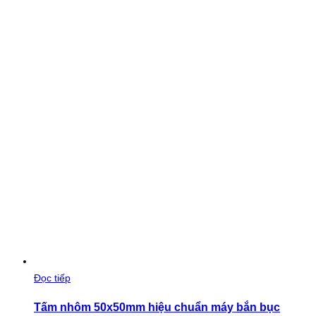
Đọc tiếp
Tấm nhôm 50x50mm hiệu chuẩn máy bắn bục