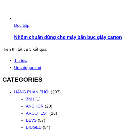
Đọc tiếp
Nhôm chuẩn dùng cho máy bắn bục giấy carton
Đã
Hiển thị tất cả 3 kết quả
sắp
Tin tức
xếp
Uncategorized
theo
mới
CATEGORIES
nhất
HÃNG PHÂN PHỐI
(297)
3NH
(1)
ANCHOR
(29)
ARCOTEST
(26)
BEVS
(57)
BIUGED
(54)