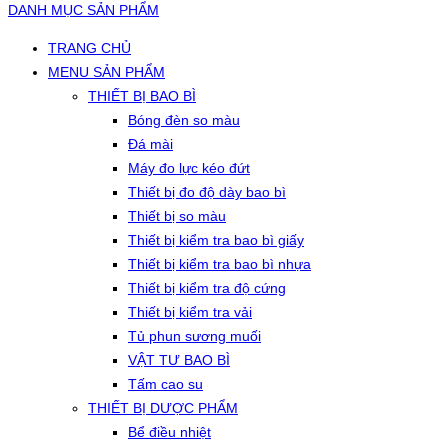
DANH MỤC SẢN PHẨM
TRANG CHỦ
MENU SẢN PHẨM
THIẾT BỊ BAO BÌ
Bóng đèn so màu
Đá mài
Máy đo lực kéo đứt
Thiết bị đo độ dày bao bì
Thiết bị so màu
Thiết bị kiểm tra bao bì giấy
Thiết bị kiểm tra bao bì nhựa
Thiết bị kiểm tra độ cứng
Thiết bị kiểm tra vải
Tủ phun sương muối
VẬT TƯ BAO BÌ
Tấm cao su
THIẾT BỊ DƯỢC PHẨM
Bể điều nhiệt