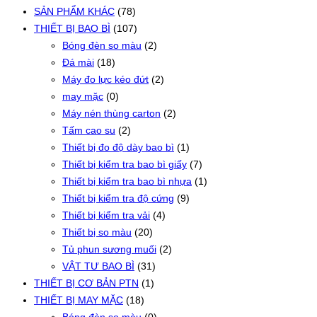
SẢN PHẨM KHÁC
(78)
THIẾT BỊ BAO BÌ
(107)
Bóng đèn so màu
(2)
Đá mài
(18)
Máy đo lực kéo đứt
(2)
may mặc
(0)
Máy nén thùng carton
(2)
Tấm cao su
(2)
Thiết bị đo độ dày bao bì
(1)
Thiết bị kiểm tra bao bì giấy
(7)
Thiết bị kiểm tra bao bì nhựa
(1)
Thiết bị kiểm tra độ cứng
(9)
Thiết bị kiểm tra vải
(4)
Thiết bị so màu
(20)
Tủ phun sương muối
(2)
VẬT TƯ BAO BÌ
(31)
THIẾT BỊ CƠ BẢN PTN
(1)
THIẾT BỊ MAY MẶC
(18)
Bóng đèn so màu
(0)