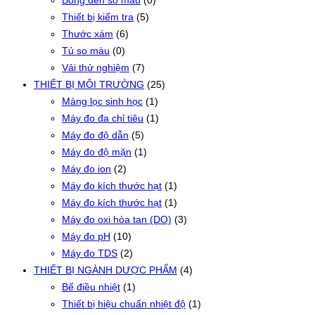
Thiết bị kiểm tra
(5)
Thước xám
(6)
Tủ so màu
(0)
Vải thử nghiệm
(7)
THIẾT BỊ MÔI TRƯỜNG
(25)
Màng lọc sinh học
(1)
Máy đo đa chỉ tiêu
(1)
Máy đo độ dẫn
(5)
Máy đo độ mặn
(1)
Máy đo ion
(2)
Máy đo kích thước hạt
(1)
Máy đo kích thước hạt
(1)
Máy đo oxi hòa tan (DO)
(3)
Máy đo pH
(10)
Máy đo TDS
(2)
THIẾT BỊ NGÀNH DƯỢC PHẨM
(4)
Bể điều nhiệt
(1)
Thiết bị hiệu chuẩn nhiệt độ
(1)