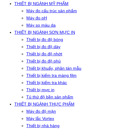
THIẾT BỊ NGÀNH MỸ PHẨM
Máy đo cấu trúc sản phẩm
Máy đo pH
Máy so màu da
THIẾT BỊ NGÀNH SƠN MỰC IN
Thiết bị đo độ bóng
Thiết bị đo độ dày
Thiết bị đo độ nhớt
Thiết bị đo độ phủ
Thiết bị khuấy, phân tán mẫu
Thiết bị kiểm tra màng film
Thiết bị kiểm tra khác
Thiết bị mực in
Tủ thử độ bền sản phẩm
THIẾT BỊ NGÀNH THỰC PHẨM
Máy đo độ mặn
Máy lắc Vortex
Thiết bị nhà hàng