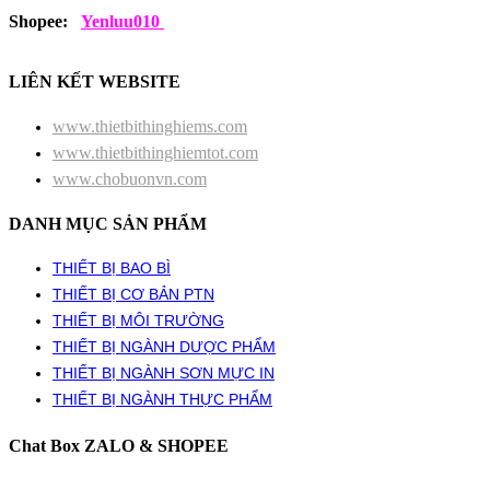
Shopee:
Yenluu010
LIÊN KẾT WEBSITE
www.thietbithinghiems.com
www.thietbithinghiemtot.com
www.chobuonvn.com
DANH MỤC SẢN PHẨM
THIẾT BỊ BAO BÌ
THIẾT BỊ CƠ BẢN PTN
THIẾT BỊ MÔI TRƯỜNG
THIẾT BỊ NGÀNH DƯỢC PHẨM
THIẾT BỊ NGÀNH SƠN MỰC IN
THIẾT BỊ NGÀNH THỰC PHẨM
Chat Box ZALO & SHOPEE