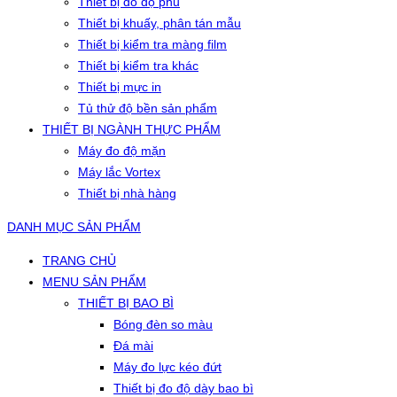
Thiết bị đo độ phủ
Thiết bị khuấy, phân tán mẫu
Thiết bị kiểm tra màng film
Thiết bị kiểm tra khác
Thiết bị mực in
Tủ thử độ bền sản phẩm
THIẾT BỊ NGÀNH THỰC PHẨM
Máy đo độ mặn
Máy lắc Vortex
Thiết bị nhà hàng
DANH MỤC SẢN PHẨM
TRANG CHỦ
MENU SẢN PHẨM
THIẾT BỊ BAO BÌ
Bóng đèn so màu
Đá mài
Máy đo lực kéo đứt
Thiết bị đo độ dày bao bì