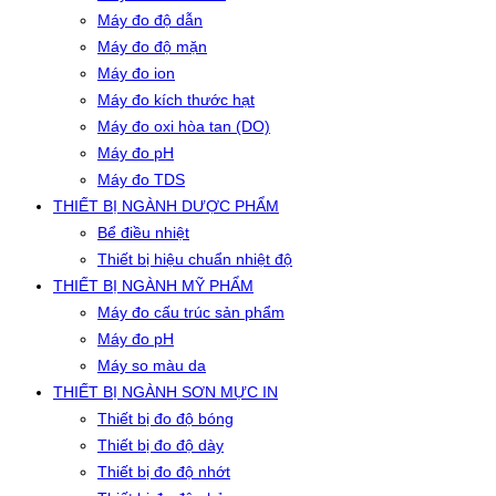
Máy đo độ dẫn
Máy đo độ mặn
Máy đo ion
Máy đo kích thước hạt
Máy đo oxi hòa tan (DO)
Máy đo pH
Máy đo TDS
THIẾT BỊ NGÀNH DƯỢC PHẨM
Bể điều nhiệt
Thiết bị hiệu chuẩn nhiệt độ
THIẾT BỊ NGÀNH MỸ PHẨM
Máy đo cấu trúc sản phẩm
Máy đo pH
Máy so màu da
THIẾT BỊ NGÀNH SƠN MỰC IN
Thiết bị đo độ bóng
Thiết bị đo độ dày
Thiết bị đo độ nhớt