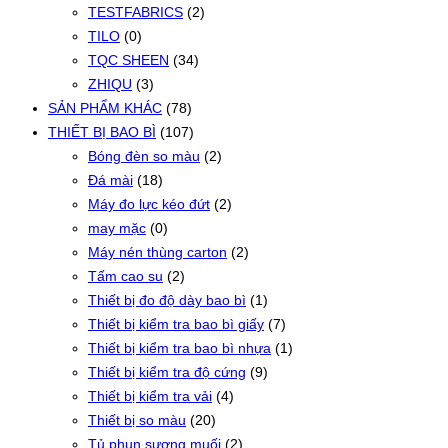
TESTFABRICS
(2)
TILO
(0)
TQC SHEEN
(34)
ZHIQU
(3)
SẢN PHẨM KHÁC
(78)
THIẾT BỊ BAO BÌ
(107)
Bóng đèn so màu
(2)
Đá mài
(18)
Máy đo lực kéo đứt
(2)
may mặc
(0)
Máy nén thùng carton
(2)
Tấm cao su
(2)
Thiết bị đo độ dày bao bì
(1)
Thiết bị kiểm tra bao bì giấy
(7)
Thiết bị kiểm tra bao bì nhựa
(1)
Thiết bị kiểm tra độ cứng
(9)
Thiết bị kiểm tra vải
(4)
Thiết bị so màu
(20)
Tủ phun sương muối
(2)