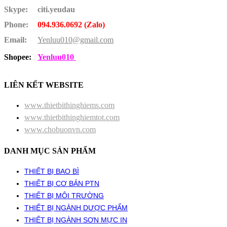
Skype:
citi.yeudau
Phone:
094.936.0692 (Zalo)
Email:
Yenluu010@gmail.com
Shopee:
Yenluu010
LIÊN KẾT WEBSITE
www.thietbithinghiems.com
www.thietbithinghiemtot.com
www.chobuonvn.com
DANH MỤC SẢN PHẨM
THIẾT BỊ BAO BÌ
THIẾT BỊ CƠ BẢN PTN
THIẾT BỊ MÔI TRƯỜNG
THIẾT BỊ NGÀNH DƯỢC PHẨM
THIẾT BỊ NGÀNH SƠN MỰC IN