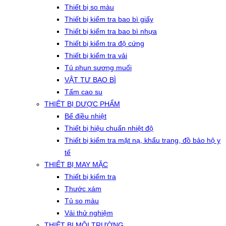
Thiết bị so màu
Thiết bị kiểm tra bao bì giấy
Thiết bị kiểm tra bao bì nhựa
Thiết bị kiểm tra độ cứng
Thiết bị kiểm tra vải
Tủ phun sương muối
VẬT TƯ BAO BÌ
Tấm cao su
THIẾT BỊ DƯỢC PHẨM
Bể điều nhiệt
Thiết bị hiệu chuẩn nhiệt độ
Thiết bị kiểm tra mặt nạ, khẩu trang, đồ bảo hộ y
tế
THIẾT BỊ MAY MẶC
Thiết bị kiểm tra
Thước xám
Tủ so màu
Vải thử nghiệm
THIẾT BỊ MÔI TRƯỜNG