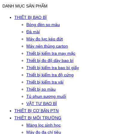
DANH MỤC SẢN PHẨM
THIẾT BỊ BAO BÌ
Bóng đèn so màu
Đá mài
Máy đo lực kéo đứt
Máy nén thùng carton
Thiết bị kiểm tra may mặc
Thiết bị đo độ dày bao bì
Thiết bị kiểm tra bao bì giấy
Thiết bị kiểm tra độ cứng
Thiết bị kiểm tra vải
Thiết bị so màu
Tủ phun sương muối
VẬT TƯ BAO BÌ
THIẾT BỊ CƠ BẢN PTN
THIẾT BỊ MÔI TRƯỜNG
Màng lọc sinh học
Máy đo đa chỉ tiêu