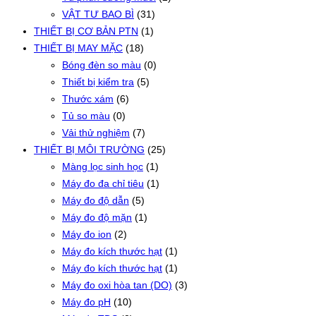
VẬT TƯ BAO BÌ
(31)
THIẾT BỊ CƠ BẢN PTN
(1)
THIẾT BỊ MAY MẶC
(18)
Bóng đèn so màu
(0)
Thiết bị kiểm tra
(5)
Thước xám
(6)
Tủ so màu
(0)
Vải thử nghiệm
(7)
THIẾT BỊ MÔI TRƯỜNG
(25)
Màng lọc sinh học
(1)
Máy đo đa chỉ tiêu
(1)
Máy đo độ dẫn
(5)
Máy đo độ mặn
(1)
Máy đo ion
(2)
Máy đo kích thước hạt
(1)
Máy đo kích thước hạt
(1)
Máy đo oxi hòa tan (DO)
(3)
Máy đo pH
(10)