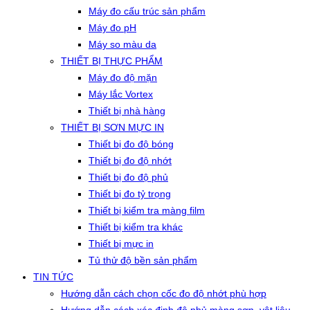
Máy đo cấu trúc sản phẩm
Máy đo pH
Máy so màu da
THIẾT BỊ THỰC PHẨM
Máy đo độ mặn
Máy lắc Vortex
Thiết bị nhà hàng
THIẾT BỊ SƠN MỰC IN
Thiết bị đo độ bóng
Thiết bị đo độ nhớt
Thiết bị đo độ phủ
Thiết bị đo tỷ trọng
Thiết bị kiểm tra màng film
Thiết bị kiểm tra khác
Thiết bị mực in
Tủ thử độ bền sản phẩm
TIN TỨC
Hướng dẫn cách chọn cốc đo độ nhớt phù hợp