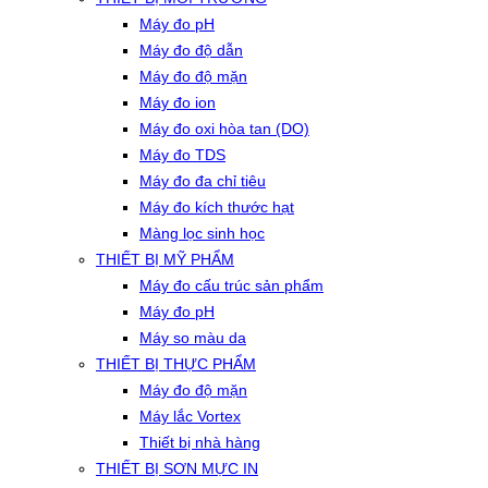
Máy đo pH
Máy đo độ dẫn
Máy đo độ mặn
Máy đo ion
Máy đo oxi hòa tan (DO)
Máy đo TDS
Máy đo đa chỉ tiêu
Máy đo kích thước hạt
Màng lọc sinh học
THIẾT BỊ MỸ PHẨM
Máy đo cấu trúc sản phẩm
Máy đo pH
Máy so màu da
THIẾT BỊ THỰC PHẨM
Máy đo độ mặn
Máy lắc Vortex
Thiết bị nhà hàng
THIẾT BỊ SƠN MỰC IN