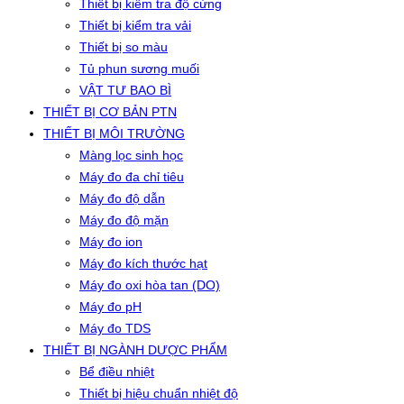
Thiết bị kiểm tra độ cứng
Thiết bị kiểm tra vải
Thiết bị so màu
Tủ phun sương muối
VẬT TƯ BAO BÌ
THIẾT BỊ CƠ BẢN PTN
THIẾT BỊ MÔI TRƯỜNG
Màng lọc sinh học
Máy đo đa chỉ tiêu
Máy đo độ dẫn
Máy đo độ mặn
Máy đo ion
Máy đo kích thước hạt
Máy đo oxi hòa tan (DO)
Máy đo pH
Máy đo TDS
THIẾT BỊ NGÀNH DƯỢC PHẨM
Bể điều nhiệt
Thiết bị hiệu chuẩn nhiệt độ