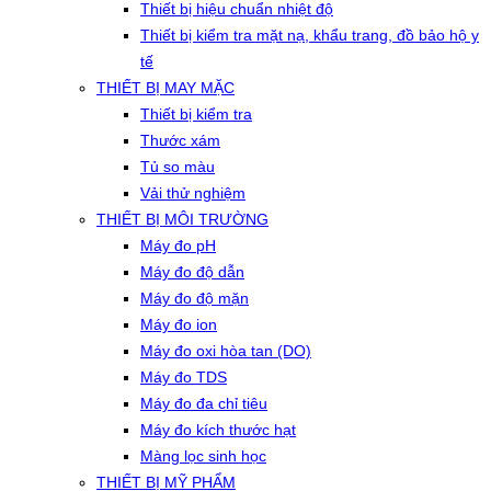
Thiết bị hiệu chuẩn nhiệt độ
Thiết bị kiểm tra mặt nạ, khẩu trang, đồ bảo hộ y
tế
THIẾT BỊ MAY MẶC
Thiết bị kiểm tra
Thước xám
Tủ so màu
Vải thử nghiệm
THIẾT BỊ MÔI TRƯỜNG
Máy đo pH
Máy đo độ dẫn
Máy đo độ mặn
Máy đo ion
Máy đo oxi hòa tan (DO)
Máy đo TDS
Máy đo đa chỉ tiêu
Máy đo kích thước hạt
Màng lọc sinh học
THIẾT BỊ MỸ PHẨM