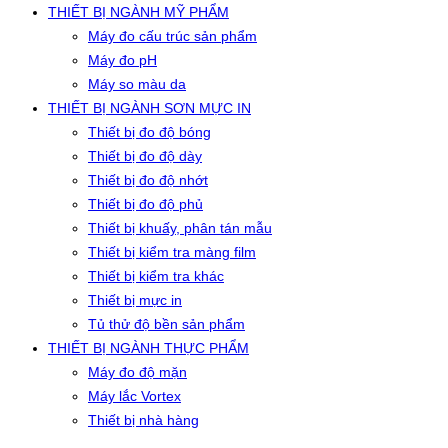
THIẾT BỊ NGÀNH MỸ PHẨM
Máy đo cấu trúc sản phẩm
Máy đo pH
Máy so màu da
THIẾT BỊ NGÀNH SƠN MỰC IN
Thiết bị đo độ bóng
Thiết bị đo độ dày
Thiết bị đo độ nhớt
Thiết bị đo độ phủ
Thiết bị khuấy, phân tán mẫu
Thiết bị kiểm tra màng film
Thiết bị kiểm tra khác
Thiết bị mực in
Tủ thử độ bền sản phẩm
THIẾT BỊ NGÀNH THỰC PHẨM
Máy đo độ mặn
Máy lắc Vortex
Thiết bị nhà hàng