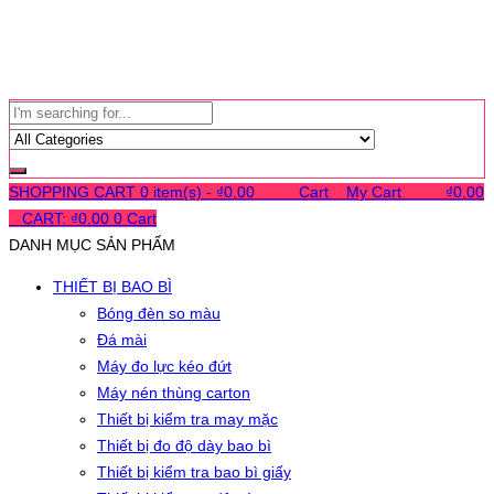
SHOPPING CART
0 item(s) -
₫
0.00
0
0
0
Cart
0
My Cart
0
0
0
₫
0.00
0
CART:
₫
0.00
0
Cart
DANH MỤC SẢN PHẨM
THIẾT BỊ BAO BÌ
Bóng đèn so màu
Đá mài
Máy đo lực kéo đứt
Máy nén thùng carton
Thiết bị kiểm tra may mặc
Thiết bị đo độ dày bao bì
Thiết bị kiểm tra bao bì giấy