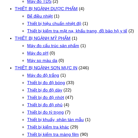
Máy đo TDS
(2)
THIẾT BỊ NGÀNH DƯỢC PHẨM
(4)
Bể điều nhiệt
(1)
Thiết bị hiệu chuẩn nhiệt độ
(1)
Thiết bị kiểm tra mặt nạ, khẩu trang, đồ bảo hộ y tế
(2)
THIẾT BỊ NGÀNH MỸ PHẨM
(1)
Máy đo cấu trúc sản phẩm
(1)
Máy đo pH
(0)
Máy so màu da
(0)
THIẾT BỊ NGÀNH SƠN MỰC IN
(246)
Máy đo độ trắng
(1)
Thiết bị đo độ bóng
(33)
Thiết bị đo độ dày
(22)
Thiết bị đo độ nhớt
(47)
Thiết bị đo độ phủ
(4)
Thiết bị đo tỷ trọng
(7)
Thiết bị khuấy, phân tán mẫu
(1)
Thiết bị kiểm tra khác
(29)
Thiết bị kiểm tra màng film
(90)