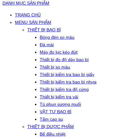
DANH MỤC SẢN PHẨM
TRANG CHỦ
MENU SẢN PHẨM
THIẾT BỊ BAO BÌ
Bóng đèn so màu
Đá mài
Máy đo lực kéo đứt
Thiết bị đo độ dày bao bì
Thiết bị so màu
Thiết bị kiểm tra bao bì giấy
Thiết bị kiểm tra bao bì nhựa
Thiết bị kiểm tra độ cứng
Thiết bị kiểm tra vải
Tủ phun sương muối
VẬT TƯ BAO BÌ
Tấm cao su
THIẾT BỊ DƯỢC PHẨM
Bể điều nhiệt